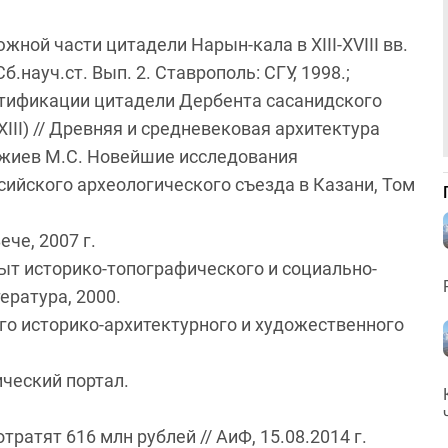
жной части цитадели Нарын-кала в XIII-XVIII вв.
б.науч.ст. Вып. 2. Ставрополь: СГУ, 1998.;
ртификации цитадели Дербента сасанидского
III) // Древняя и средневековая архитектура
аджиев М.С. Новейшие исследования
сийского археологического съезда в Казани, Том
че, 2007 г.
ыт историко-топографического и социально-
ература, 2000.
го историко-архитектурного и художественного
ический портал.
атят 616 млн рублей // АиФ, 15.08.2014 г.