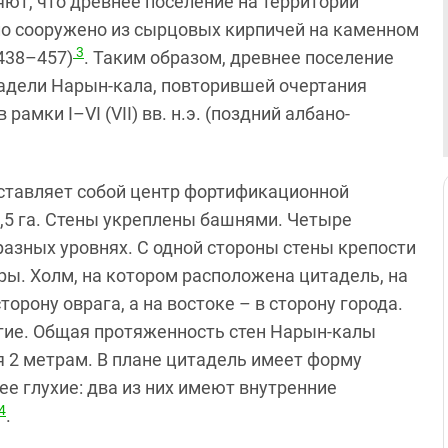
яют, что древнее поселение на территории
о сооружено из сырцовых кирпичей на каменном
3
(438–457)
. Таким образом, древнее поселение
адели Нарын-кала, повторившей очертания
рамки I–VI (VII) вв. н.э. (поздний албано-
ставляет собой центр фортификационной
,5 га. Стены укреплены башнями. Четыре
азных уровнях. С одной стороны стены крепости
горы. Холм, на котором расположена цитадель, на
орону оврага, а на востоке – в сторону города.
гие. Общая протяженность стен Нарын-калы
я 2 метрам. В плане цитадель имеет форму
ее глухие: два из них имеют внутренние
4
.