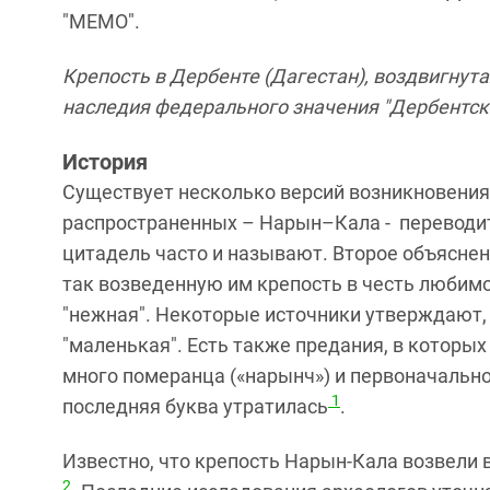
"МЕМО".
Крепость в Дербенте (Дагестан), воздвигнута
наследия федерального значения "Дербентская
История
Существует несколько версий возникновения
распространенных – Нарын–Кала - переводит
цитадель часто и называют. Второе объяснен
так возведенную им крепость в честь любимо
"нежная". Некоторые источники утверждают, 
"маленькая". Есть также предания, в которых
много померанца («нарынч») и первоначально
1
последняя буква утратилась
.
Известно, что крепость Нарын-Кала возвели 
2