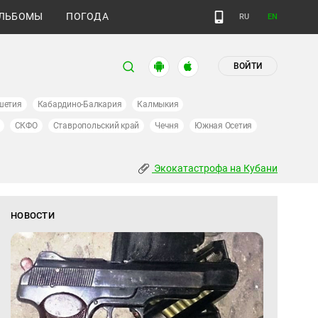
ЛЬБОМЫ
ПОГОДА
RU
EN
ВОЙТИ
шетия
Кабардино-Балкария
Калмыкия
СКФО
Ставропольский край
Чечня
Южная Осетия
Экокатастрофа на Кубани
НОВОСТИ