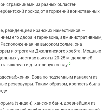
ной стражниками из разных областей
 дербентский проход от вторжений воинственных
зе, резиденцией иранских наместников —
нием его двора и гарнизона, административным,
 Расположенная на высоком холме, она
морем и отрогами Джалганского хребта. Мощные
дельных участках высоты 20-25 м, делали её
6
ть тяжёлую и длительную осаду
.
одоснабжения. Вода по подземным каналам из
ные резервуары. Таким образом, крепость была
аду.
юрьма (зиндан), ханские бани, древнейшая из
в.), мавзолей дербентских ханов и христианский