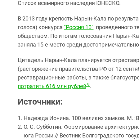
Список всемирного наследия ЮНЕСКО.
В 2013 году крепость Нарын-Кала по результ
голоса) конкурса
"Россия 10"
, проведенного т
обществом. По итогам голосования Нарын-Кал
заняла 15-е место среди достопримечательно
Цитадель Нарын-Кала планируется отрестав
(распоряжение правительства РФ от 12 сентяб
реставрационные работы, а также благоустр
9
потратить 616 млн рублей
.
Источники:
Надежда Ионина. 100 великих замков. М.: Ве
О. С. Субботин. Формирование архитектур
юга России // Вестник Волгоградского гос