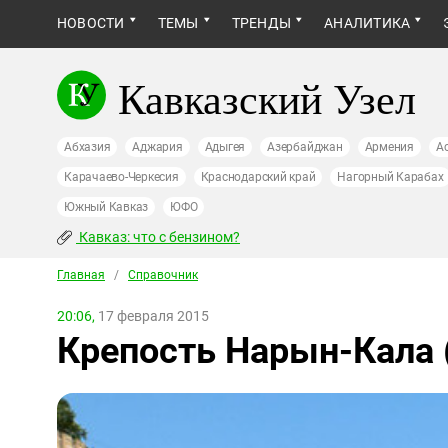
НОВОСТИ
ТЕМЫ
ТРЕНДЫ
АНАЛИТИКА
Кавказский Узел
Абхазия
Аджария
Адыгея
Азербайджан
Армения
А
Карачаево-Черкесия
Краснодарский край
Нагорный Карабах
Южный Кавказ
ЮФО
Кавказ: что с бензином?
Главная
/
Справочник
20:06,
17 февраля 2015
Крепость Нарын-Кала 