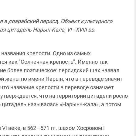
я в доарабский период. Объект культурного
 цитадель Нарын-Кала, VI - XVIII вв.
 названия крепости. Одно из самых
ся как "Солнечная крепость". Именно так
ие более поэтическое: персидский шах назвал
й жены по имени Нарын, что в переводе значит
что название крепости в переводе означает
 утверждается, что на территории цитадели росло
 цитадель называлась «Нарынч-кала», а потом
в
VI
веке, в 562—571 гг. шахом Хосровом I