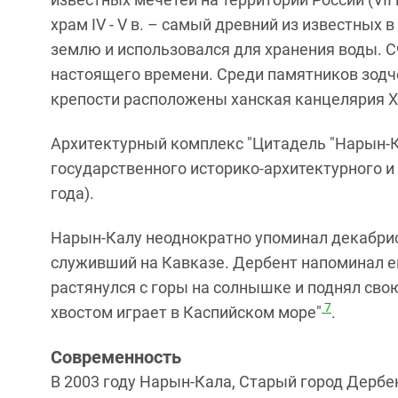
храм
IV
-
V
в. – самый древний из известных в
землю и использовался для хранения воды. Сч
настоящего времени. Среди памятников зодч
крепости расположены ханская канцелярия XVI
Архитектурный комплекс "Цитадель "Нарын-Ка
государственного историко-архитектурного и
года).
Нарын-Калу неоднократно упоминал декабрис
служивший на Кавказе. Дербент напоминал е
растянулся с горы на солнышке и поднял сво
7
хвостом играет в Каспийском море"
.
Современность
В 2003 году Нарын-Кала, Старый город Дерб