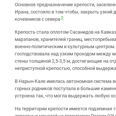
Основное предназначение крепости, заселен
Ирана, состояло в том чтобы, закрыть узкий
5
кочевников с севера
.
Крепость стала оплотом Сасанидов на Кавка
марзпанов, хранителей границ, местопребыва
военно-политическим и культурным центром.
господствовала над узким проходом между 
стены толщиной 2,5-3,5 м, достигающие на от
неприступной крепостью, способной выдержа
В Нарын-Кале имелась автономная система в
горных родников поступала в большие камен
устроена так, что могла выдержать любую ос
На территории крепости имеется подземная т
известных мечетей на территории России (
VII