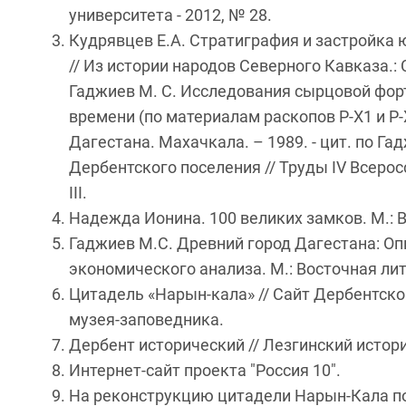
университета - 2012, № 28.
Кудрявцев Е.А. Стратиграфия и застройка ю
// Из истории народов Северного Кавказа.: С
Гаджиев М. С. Исследования сырцовой фо
времени (по материалам раскопов Р-Х1 и Р-X
Дагестана. Махачкала. – 1989. - цит. по Г
Дербентского поселения // Труды IV Всерос
III.
Надежда Ионина. 100 великих замков. М.: Ве
Гаджиев М.С. Древний город Дагестана: Оп
экономического анализа. М.: Восточная лит
Цитадель «Нарын-кала» // Сайт Дербентско
музея-заповедника.
Дербент исторический // Лезгинский истор
Интернет-сайт проекта "Россия 10".
На реконструкцию цитадели Нарын-Кала потр