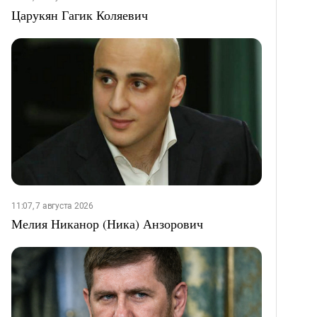
Царукян Гагик Коляевич
11:07, 7 августа 2026
Мелия Никанор (Ника) Анзорович