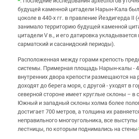
. Последние исследования археологов уточн
будущей каменной цитадели Нарын-Кала был
цоколе в 440-х гг. в правление Йездигерда II 
занимало территорию будущей каменной цит
цитадели V в., и его датировка укладывается в 
сарматский и сасанидский периоды).
Расположенная между горами крепость пред
системы. Примерная площадь Нарын-калы - 4
внутренних двора крепости размещаются на р
доходят до берега моря, с другой - уходят в 
северной стороне имеет круглые склоны – в ст
Южный и западный склоны холма более поло
достигает 700 метров, а толщина их равняетс
неправильного многоугольника, все выступы 
лестницы, по которым поднимались на стены