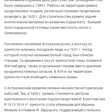
Вельяминов и думный дьяк Дей Губастый. Возведение стен
было завершено к 1589 г. Работы на территории кремля
продолжались позднее, различные строения продолжали
возводить до 1620 г. Для строительства кремля зодчие
использовали материал из развалин Сарая-Бату - бывшей
золотоордынской столицы (ныне местность около с.
Селитренное).
Постепенно население Астрахани росло, к востоку от
крепости селились посадские люди, и к 1631 г. посад,
который получил название Белый город, был обнесен
стенами. Со временем к югу от крепостной стены появился
Житний двор, также огороженное стенами место хранения
продовольственных запасов. В
XVII
в. на территории
крепости стали возводить каменные храмы.
С Астраханским кремлем связано множество исторических
событий. Так, в 1606 г. кремль становится центром
крестьянского восстания под руководством И. Болотникова.
В 1613-1614 гг. крепость стала убежищем для Марины
Мнишек и атамана И. Заруцкого, поддержавшего польско-