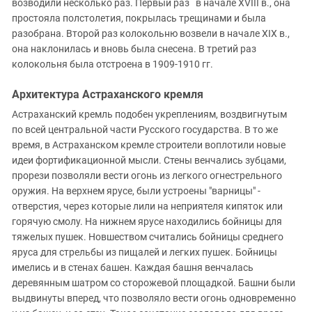
возводили несколько раз. Первый раз в начале XVIII в., она
простояла полстолетия, покрылась трещинами и была
разобрана. Второй раз колокольню возвели в начале XIX в.,
она наклонилась и вновь была снесена. В третий раз
колокольня была отстроена в 1909-1910 гг.
Архитектура Астраханского кремля
Астраханский кремль подобен укреплениям, воздвигнутым
по всей центральной части Русского государства. В то же
время, в Астраханском кремле строители воплотили новые
идеи фортификационной мысли. Стены венчались зубцами,
прорези позволяли вести огонь из легкого огнестрельного
оружия. На верхнем ярусе, были устроены "варницы" -
отверстия, через которые лили на неприятеля кипяток или
горячую смолу. На нижнем ярусе находились бойницы для
тяжелых пушек. Новшеством считались бойницы среднего
яруса для стрельбы из пищалей и легких пушек. Бойницы
имелись и в стенах башен. Каждая башня венчалась
деревянным шатром со сторожевой площадкой. Башни были
выдвинуты вперед, что позволяло вести огонь одновременно