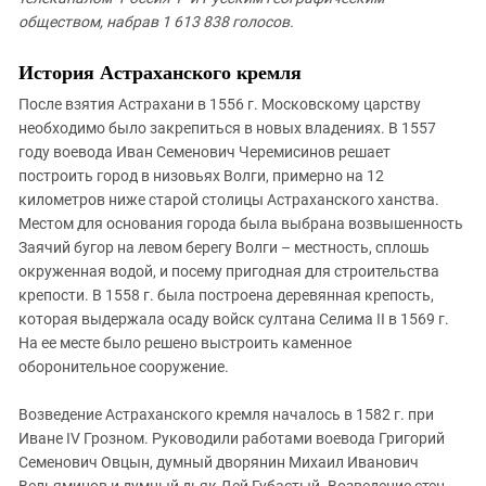
Южный Кавказ
обществом, набрав 1 613 838 голосов.
ЮФО
История Астраханского кремля
После взятия Астрахани в 1556 г. Московскому царству
необходимо было закрепиться в новых владениях. В 1557
году воевода Иван Семенович Черемисинов решает
построить город в низовьях Волги, примерно на 12
километров ниже старой столицы Астраханского ханства.
Местом для основания города была выбрана возвышенность
Заячий бугор на левом берегу Волги – местность, сплошь
окруженная водой, и посему пригодная для строительства
крепости. В 1558 г. была построена деревянная крепость,
которая выдержала осаду войск султана Селима
II
в 1569 г.
На ее месте было решено выстроить каменное
оборонительное сооружение.
Возведение Астраханского кремля началось в 1582 г. при
Иване
IV
Грозном. Руководили работами воевода Григорий
Семенович Овцын, думный дворянин Михаил Иванович