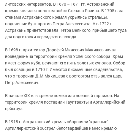
литовских интервентов. В 1670 – 1671 гг. Астраханский
кремль являлся оплотом войск Степана Разина. В 1705 г. за
стенами Астраханского кремля укрылись стрельцы,
поднявшие бунт против Петра Алексеевича. А в 1722 г.
Астрахань приветствовала Петра Великого, прибывшего туда
для подготовки персидского похода.
В 1698 г. архитектор Дорофей Минеевич Мякишев начал
возведение на территории кремля Успенского собора. Храм
имеет форму куба, венчают его пять золотых куполов. Собор
был освящен в 1710 г. Имеются письменные свидетельства,
что о творении Д.М.Мякишева с восторгом отзывался царь
Петр Алексеевич.
В начале
XIX
в. в кремле поместили военный гарнизон. На
территории кремля поставили Гауптвахты и Артиллерийский
цейхгауз.
В 1918 г. Астраханский кремль обороняли "красные".
Артиллеристский обстрел белогвардейцев нанес кремлю