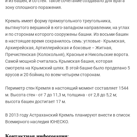
и из башен, и со стен. Такое сочетание
создавало для врага
зону сплошного поражения.
Кремль имеет форму прямоугольного треугольника,
вытянутого вершиной в юго-западном направлении, на углах
и по сторонам которого сооружены башни. Из восьми башен
в настоящее время сохранилось семь: угловые - Крымская,
Архиерейская, Артиллерийская и боковые – Житная,
Пречистенская (Колокольня), Красные и Никольские ворота.
Самой мощной считалась Крымская башня, которая
смотрела на Крымский шлях. В этой башне было проделано 5
ярусов и 20 бойниц по всем четырем сторонам.
Периметр стен Кремля в настоящий момент составляет 1544
м. Высота стен
-
от 7 до 11,3 м, толщина - от 2,8 до 5,2 м;
высота башен достигает 17 м.
В 2013 году Астраханский Кремль планируют внести в список
Всемирного наследия ЮНЕСКО.
Контактная информация
: