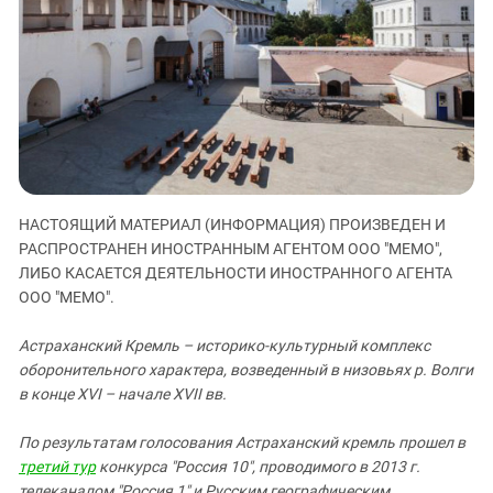
ЗАСТАВЛЯЕТ
Дагестан
КАВКАЗ ЗА ПАЛЕСТИНУ
Ингушетия
ИНАКОМЫСЛИЕ В ЧЕЧНЕ
Кабардино-Балкария
ПРЕСЛЕДОВАНИЕ АКТИВИСТОВ
МОБИЛИЗАЦИЯ И ПРОТЕСТЫ
Калмыкия
Карачаево-Черкесия
Краснодарский край
Нагорный Карабах
НАСТОЯЩИЙ МАТЕРИАЛ (ИНФОРМАЦИЯ) ПРОИЗВЕДЕН И
РАСПРОСТРАНЕН ИНОСТРАННЫМ АГЕНТОМ ООО "МЕМО",
Российская Федерация
ЛИБО КАСАЕТСЯ ДЕЯТЕЛЬНОСТИ ИНОСТРАННОГО АГЕНТА
Ростовская область
ООО "МЕМО".
Северная Осетия - Алания
Астраханский Кремль – историко-культурный комплекс
СКФО
оборонительного характера, возведенный в низовьях р. Волги
Ставропольский край
в конце
XVI
– начале
XVII
вв.
Чечня
По результатам голосования
Астраханский кремль
прошел в
Южная Осетия
третий тур
конкурса "Россия 10", проводимого в 2013 г.
телеканалом "Россия 1" и Русским географическим