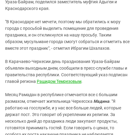
Ураза-Байрам, поделился заместитель муфтия Адыгеи и
Краснодарского края.
"В Краснодаре нет мечети, поэтому мы обратились к мэру
города с просьбой выделить помещение для проведения
праздника, и он откликнулся на нашу просьбу. Таким
образом, мусульмане города смогут собраться и отметить все
вместе этот праздник", - отметил Ибрагим Шхалахов.
В Карачаево-Черкесии день празднования Ураза-Байрам
объявлен выходным днем, сообщили в пресс-службе главы и
правительства республики. Соответствующий указ подписан
главой региона
Рашидом Темрезовым
.
Месяц Рамадан в республике отмечается все с большим
размахом, отмечает жительница Черкесска
Мадина
. "Я
работаю на госслужбе, и у нас все больше людей, которые
держат пост. Это говорит об укреплении их религии. За
несколько дней до праздника люди закупают продукты,
готовятся принимать гостей. Если говорить о ценах, то
особого их роста накануне праздника не наблюдается.