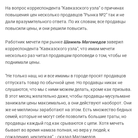
На вопрос корреспондента "Кавказского узла" о причинах
повышения цен несколько продавцов "Рынка №2" так и не
дали вразумительного ответа. По их словам, все продавцы
повысили цены, и они решили повысить.
Работник мечети при рынке
Шамиль Магомедов
заверил
корреспондента "Кавказского узла", что имам мечети
несколько раз читал продавцам проповеди о том, чтобы не
поднимали цены.
"Не только наш, но и все имамы в городе просят продавцов
отпускать товар по обычной цене. Но продавцы никак не
слушаются, что мы с ними можем делать, кроме как призыва.
В этот месяц желательно даже, чтобы продавцы-мусульмане
занижали цены максимально, а они действуют наоборот. Они
же не миллионы заработают на этом. Есть множество бедных
семей, которые не могут себе позволить большие траты, но
продавцы каждый год как срываются с цепи. Хотя мечеть
бывает во время намаза полная, но вера у людей, к
сожалению, некрепкая", - сказал Магомедов.