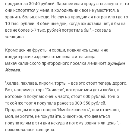
продают за 30-40 рублей. Заранее если продукты закупать, то
они испортятся у меня, в холодильник все не уместится, а
хранить больше негде. На еду на праздник я потратила где-то
10 тыс. рублей. В обычные дни, когда ажиотажа нет, я бы на
все не более 6-7 тыс. рублей потратила бы", - сказала
женщина.
Кроме цен на фрукты и овощи, поднялись цены и на
кондитерские изделия, отметила жительница
махачкалинского пригородного поселка Ленинкет
Зульфия
Исаева
.
"Халва, пахлава, пироги, торты – все это стоит теперь дорого.
Вот, например, торт "Сникерс", которые мои дети любят, и
который я покупаю очень часто, стоит 600 рублей. Точно
такой же торт я покупала ранее за 300-350 рублей.
Продавцам когда говорю "Имейте совесть", они отвечают,
мол, не хотите, не покупайте. Знают же, что деваться
покупателям в эти дни некуда и потому взвинтили цены", -
пожаловалась женщина.