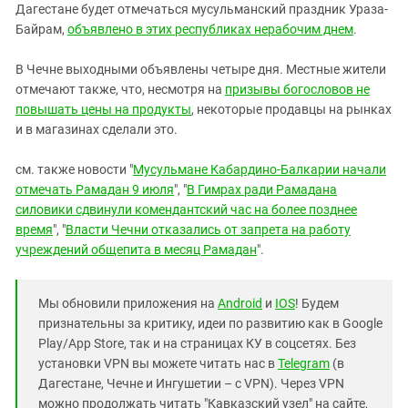
Дагестане будет отмечаться мусульманский праздник Ураза-
Байрам,
объявлено в этих республиках нерабочим днем
.
В Чечне выходными объявлены четыре дня. Местные жители
отмечают также, что, несмотря на
призывы богословов не
повышать цены на продукты
, некоторые продавцы на рынках
и в магазинах сделали это.
см. также новости "
Мусульмане Кабардино-Балкарии начали
отмечать Рамадан 9 июля
", "
В Гимрах ради Рамадана
силовики сдвинули комендантский час на более позднее
время
", "
Власти Чечни отказались от запрета на работу
учреждений общепита в месяц Рамадан
".
Мы обновили приложения на
Android
и
IOS
! Будем
признательны за критику, идеи по развитию как в Google
Play/App Store, так и на страницах КУ в соцсетях. Без
установки VPN вы можете читать нас в
Telegram
(в
Дагестане, Чечне и Ингушетии – с VPN). Через VPN
можно продолжать читать "Кавказский узел" на сайте,