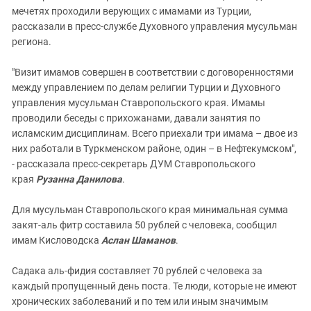
мечетях проходили верующих с имамами из Турции,
рассказали в пресс-службе Духовного управления мусульман
региона.
"Визит имамов совершен в соответствии с договоренностями
между управлением по делам религии Турции и Духовного
управления мусульман Ставропольского края. Имамы
проводили беседы с прихожанами, давали занятия по
исламским дисциплинам. Всего приехали три имама – двое из
них работали в Туркменском районе, один – в Нефтекумском",
- рассказала пресс-секретарь ДУМ Ставропольского
края
Рузанна Данилова
.
Для мусульман Ставропольского края минимальная сумма
закят-аль фитр составила 50 рублей с человека, сообщил
имам Кисловодска
Аслан Шаманов
.
Садака аль-фидия составляет 70 рублей с человека за
каждый пропущенный день поста. Те люди, которые не имеют
хронических заболеваний и по тем или иным значимым