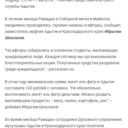
подряд - с 8 по 11 августа", - пояснил представитель пресс-
службы Адыгеи.
В течение месяца Рамадан в Соборной мечети Майкопа
ежедневно проводились таравих-намазы и ифтары, сообщил
заместитель муфтия Адыгеи и Краснодарского края
Ибрагим
Шхалахов
.
"На ифтары собирались в основном студенты, малоимущие,
нуждающиеся люди. Каждую пятницу мы организовывали
благотворительные акции. Полученные средства раздавали
среди нуждающихся", - рассказал он.
В этом году минимальная сумма закят аль-фитр в Адыгее
составила 100 рублей с человека. "Не обязательно
выплачивать закят аль-фитр деньгами. Можно раздать
малоимущим продукты – муку, пшено, картофель, рис", –
добавил Ибрагим Шхалахов.
Во время месяца Рамадан сотрудники Духовного управления
мусульман Адыгеи и Краснодарского края посетили