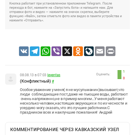
Кнопка работает при установленном приложении Telegram. После
перехода в бот, нажмите на «Запустить бота» и напишите нам. Для
отправки фото и видео — нажмите на значок скрепки, выберите
функцию «Файл», затем отметьте фото или видео в памяти устройства и
нажмите «Отправить».
VK
Telegram
WhatsApp
Viber
X
Odnoklassniki
LiveJournal
Email
Print
1
Оценить:
08.08.13 в 07:03
leventas
0
(Конфликтный)
#
Особое уважение у меня( я не мусульманин)вызывает,что
люди соблюдающие пост,даже не пьющие воды, работают
очень напряженно,не в пример многим...У меня работают
несколько человек,настоящих верующих и по их чесности и
усердию могу сказать,что это лучшие работники.С
праздником всех и наилучшие пожелания! Андрей
КОММЕНТИРОВАНИЕ ЧЕРЕЗ КАВКАЗСКИЙ УЗЕЛ