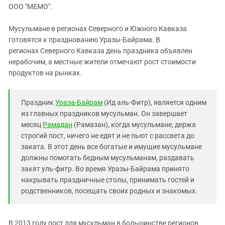
ЗАСТАВЛЯЕТ
ООО "МЕМО".
Дагестан
КАВКАЗ ЗА ПАЛЕСТИНУ
Ингушетия
ИНАКОМЫСЛИЕ В ЧЕЧНЕ
Мусульмане в регионах Северного и Южного Кавказа
готовятся к празднованию Уразы-Байрама. В
Кабардино-Балкария
ПРЕСЛЕДОВАНИЕ АКТИВИСТОВ
регионах Северного Кавказа день праздника объявлен
МОБИЛИЗАЦИЯ И ПРОТЕСТЫ
Калмыкия
нерабочим, а местные жители отмечают рост стоимости
Карачаево-Черкесия
продуктов на рынках.
Краснодарский край
Нагорный Карабах
Праздник
Ураза-Байрам
(Ид аль-Фитр), является одним
из главных праздников мусульман. Он завершает
Российская Федерация
месяц
Рамадан
(Рамазан), когда мусульмане, держа
Ростовская область
строгий пост, ничего не едят и не пьют с рассвета до
заката. В этот день все богатые и имущие мусульмане
Северная Осетия - Алания
должны помогать бедным мусульманам, раздавать
СКФО
закят уль-фитр. Во время Уразы-Байрама принято
Ставропольский край
накрывать праздничные столы, принимать гостей и
родственников, посещать своих родных и знакомых.
Чечня
Южная Осетия
В 2013 году пост для мусульман в большинстве регионов