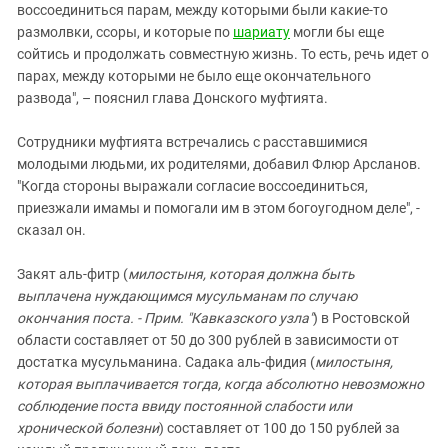
воссоединиться парам, между которыми были какие-то
размолвки, ссоры, и которые по
шариату
могли бы еще
сойтись и продолжать совместную жизнь. То есть, речь идет о
парах, между которыми не было еще окончательного
развода", – пояснил глава Донского муфтията.
Сотрудники муфтията встречались с расставшимися
молодыми людьми, их родителями, добавил Флюр Арсланов.
"Когда стороны выражали согласие воссоединиться,
приезжали имамы и помогали им в этом богоугодном деле", -
сказал он.
Закят аль-фитр (
милостыня, которая должна быть
выплачена нуждающимся мусульманам по случаю
окончания поста. - Прим. "Кавказского узла"
) в Ростовской
области составляет от 50 до 300 рублей в зависимости от
достатка мусульманина. Садака аль-фидия (
милостыня,
которая выплачивается тогда, когда абсолютно невозможно
соблюдение поста ввиду постоянной слабости или
хронической болезни
) составляет от 100 до 150 рублей за