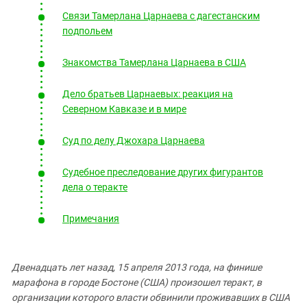
Южный Кавказ
Связи Тамерлана Царнаева с дагестанским
ЮФО
подпольем
Знакомства Тамерлана Царнаева в США
Дело братьев Царнаевых: реакция на
Северном Кавказе и в мире
Суд по делу Джохара Царнаева
Судебное преследование других фигурантов
дела о теракте
Примечания
Двенадцать лет назад, 15 апреля 2013 года, на финише
марафона в городе Бостоне (США) произошел теракт, в
организации которого власти обвинили проживавших в США