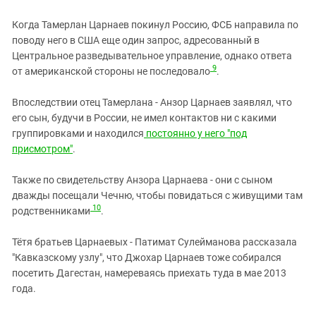
Когда Тамерлан Царнаев покинул Россию, ФСБ направила по
поводу него в США еще один запрос, адресованный в
Центральное разведывательное управление, однако ответа
9
от американской стороны не последовало
.
Впоследствии отец Тамерлана - Анзор Царнаев заявлял, что
его сын, будучи в России, не имел контактов ни с какими
группировками и находился
постоянно у него "под
присмотром"
.
Также по свидетельству Анзора Царнаева - они с сыном
дважды посещали Чечню, чтобы повидаться с живущими там
10
родственниками
.
Тётя братьев Царнаевых - Патимат Сулейманова рассказала
"Кавказскому узлу", что Джохар Царнаев тоже собирался
посетить Дагестан, намереваясь приехать туда в мае 2013
года.