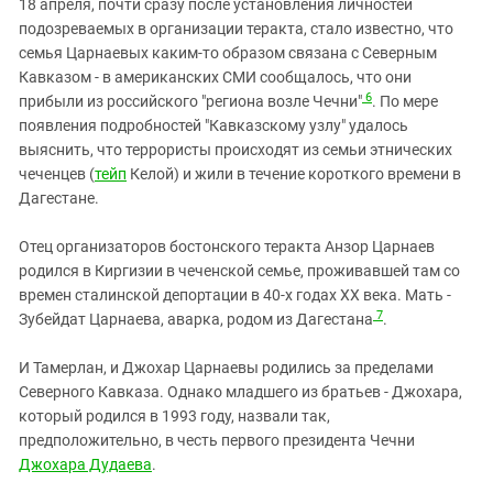
18 апреля, почти сразу после установления личностей
подозреваемых в организации теракта, стало известно, что
семья Царнаевых каким-то образом связана с Северным
Кавказом - в американских СМИ сообщалось, что они
6
прибыли из российского "региона возле Чечни"
. По мере
появления подробностей "Кавказскому узлу" удалось
выяснить, что террористы происходят из семьи этнических
чеченцев (
тейп
Келой) и жили в течение короткого времени в
Дагестане.
Отец организаторов бостонского теракта Анзор Царнаев
родился в Киргизии в чеченской семье, проживавшей там со
времен сталинской депортации в 40-х годах XX века. Мать -
7
Зубейдат Царнаева, аварка, родом из Дагестана
.
И Тамерлан, и Джохар Царнаевы родились за пределами
Северного Кавказа. Однако младшего из братьев - Джохара,
который родился в 1993 году, назвали так,
предположительно, в честь первого президента Чечни
Джохара Дудаева
.