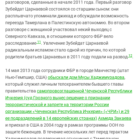
разговоров, сделанные в начале 2011 года. Первый разговор
Зубейдат Царнаевой состоялся со старшим сыном: они
расплывчато упоминали джихад и обсуждали возможность
переезда Тамерлана в Палестинскую автономию. Во втором
разговоре с женщиной участвовал некий выходец с
Северного Кавказа, в отношении которого ФБР вело
11
расследование
. Увлечение Зубейдат Царнаевой
радикальным исламом стало одной из причин, по которой
12
родители братьев Царнаевых в 2011 году подали на развод
.
14 мая 2013 года сотрудники ФБР в городе Манчестер (штат
Нью-Гемпшир, США)
обыскали дом Мусы Хаджимурадова
,
который служил личным телохранителем бывшего главы
правительства
самопровозглашенной Чеченской Республики
Ичкерия (суд Грозного вынес решение о признании
террористической и запрете на территории России
организации «Чеченская Республика Ичкерия» («ЧРИ») и 29
ее подразделений в 14 европейских странах)
Ахмеда Закаева
и приехал в США в 2004 году в рамках программы ООН по
защите беженцев. В течение нескольких лет перед терактом
Хаджимурадов поддерживал отношения с Тамерланом