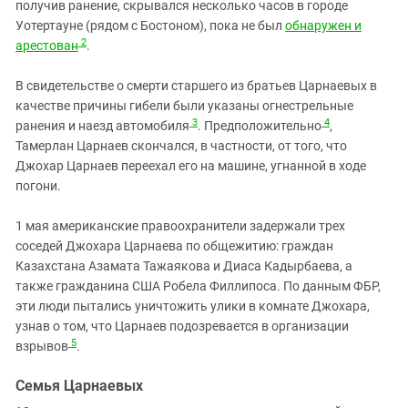
получив ранение, скрывался несколько часов в городе
Уотертауне (рядом с Бостоном), пока не был
обнаружен и
2
арестован
.
В свидетельстве о смерти старшего из братьев
Царнаевых
в
качестве причины гибели были указаны огнестрельные
3
4
ранения и наезд автомобиля
. Предположительно
,
Тамерлан Царнаев скончался, в частности, от того, что
Джохар Царнаев переехал его на машине, угнанной в ходе
погони.
1 мая американские правоохранители задержали трех
соседей Джохара Царнаева по общежитию: граждан
Казахстана Азамата Тажаякова и Диаса Кадырбаева, а
также гражданина США Робела Филлипоса. По данным ФБР,
эти люди пытались уничтожить улики в комнате Джохара,
узнав о том, что Царнаев подозревается в организации
5
взрывов
.
Семья Царнаевых