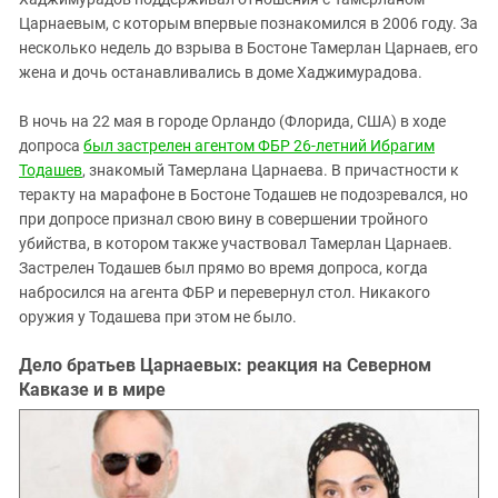
Царнаевым, с которым впервые познакомился в 2006 году. За
несколько недель до взрыва в Бостоне Тамерлан Царнаев, его
жена и дочь останавливались в доме Хаджимурадова.
В ночь на 22 мая в городе Орландо (Флорида, США) в ходе
допроса
был застрелен агентом ФБР 26-летний Ибрагим
Тодашев
, знакомый Тамерлана Царнаева. В причастности к
теракту на марафоне в Бостоне Тодашев не подозревался, но
при допросе признал свою вину в совершении тройного
убийства, в котором также участвовал Тамерлан Царнаев.
Застрелен Тодашев был прямо во время допроса, когда
набросился на агента ФБР и перевернул стол. Никакого
оружия у Тодашева при этом не было.
Дело братьев Царнаевых: реакция на Северном
Кавказе и в мире