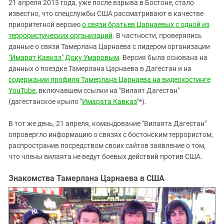
21 апреля 2013 года, уже после взрыва в Бостоне, стало
известно, что спецслужбы США рассматривают в качестве
приоритетной версию
о связи братьев Царнаевых с одной из
террористических организаций
. В частности, проверялись
данные о связи Тамерлана Царнаева с лидером организации
"Имарат Кавказ"
Доку Умаровым
. Версия была основана на
данных о поездке Тамерлана Царнаева в Дагестан и на
содержании профиля Тамерлана Царнаева на видеохостинге
YouTube
, включавшем ссылки на "Вилаят Дагестан"
(дагестанское крыло "
Имарата Кавказ
"*).
В тот же день, 21 апреля, командование "Вилаята Дагестан"
опровергло информацию о связях с бостонским террористом,
распространив посредством своих сайтов заявление о том,
что члены вилаята не ведут боевых действий против США.
Знакомства Тамерлана Царнаева в США