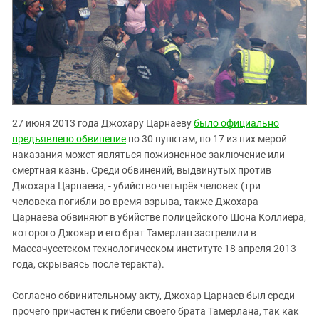
27 июня 2013 года Джохару Царнаеву
было официально
предъявлено обвинение
по 30 пунктам, по 17 из них мерой
наказания может являться пожизненное заключение или
смертная казнь. Среди обвинений, выдвинутых против
Джохара Царнаева, - убийство четырёх человек (три
человека погибли во время взрыва, также Джохара
Царнаева обвиняют в убийстве полицейского Шона Коллиера,
которого Джохар и его брат Тамерлан застрелили в
Массачусетском технологическом институте 18 апреля 2013
года, скрываясь после теракта).
Согласно обвинительному акту, Джохар Царнаев был среди
прочего причастен к гибели своего брата Тамерлана, так как