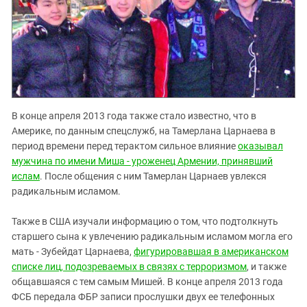
В конце апреля 2013 года также стало известно, что в
Америке, по данным спецслужб, на Тамерлана Царнаева в
период времени перед терактом сильное влияние
оказывал
мужчина по имени Миша - уроженец Армении, принявший
ислам
. После общения с ним Тамерлан Царнаев увлекся
радикальным исламом.
Также в США изучали информацию о том, что подтолкнуть
старшего сына к увлечению радикальным исламом могла его
мать - Зубейдат Царнаева,
фигурировавшая в американском
списке лиц, подозреваемых в связях с терроризмом
, и также
общавшаяся с тем самым Мишей. В конце апреля 2013 года
ФСБ передала ФБР записи прослушки двух ее телефонных