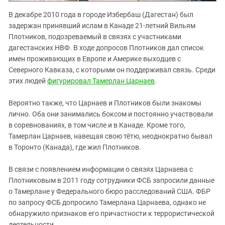
В декабре 2010 года в городе Избербаш (Дагестан) был
задержан принявший ислам в Канаде 21-летний Вильям
Плотников, подозреваемый в связях с участниками
дагестанских НВФ. В ходе допросов Плотников дал список
имен проживающих в Европе и Америке выходцев с
Северного Кавказа, с которыми он поддерживал связь. Среди
этих людей
фигурировал Тамерлан Царнаев
.
Вероятно также, что Царнаев и Плотников были знакомы
лично. Оба они занимались боксом и постоянно участвовали
в соревнованиях, в том числе и в Канаде. Кроме того,
Тамерлан Царнаев, навещая свою тётю, неоднократно бывал
в Торонто (Канада), где жил Плотников.
В связи с появлением информации о связях Царнаева с
Плотниковым в 2011 году сотрудники ФСБ запросили данные
о Тамерлане у Федерального бюро расследований США. ФБР
по запросу ФСБ допросило Тамерлана Царнаева, однако не
обнаружило признаков его причастности к террористической
деятельности.