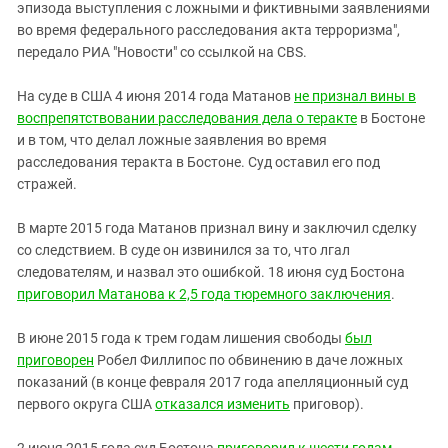
эпизода выступления с ложными и фиктивными заявлениями
во время федерального расследования акта терроризма",
передало РИА "Новости" со ссылкой на CBS.
На суде в США 4 июня 2014 года Матанов
не признал вины в
воспрепятствовании расследования дела о теракте
в Бостоне
и в том, что делал ложные заявления во время
расследования теракта в Бостоне. С
уд оставил его под
стражей.
В марте 2015 года Матанов признал вину и заключил сделку
со следствием. В суде он извинился за то, что лгал
следователям, и назвал это ошибкой. 18 июня суд Бостона
приговорил Матанова к 2,5 года тюремного заключения
.
В июне 2015 года к трем годам лишения свободы
был
приговорен
Робел Филлипос по обвинению в даче ложных
показаний (в конце февраля 2017 года апелляционный суд
первого округа США
отказался изменить
приговор).
2 июня 2015 года суд Бостона
приговорил к шести годам