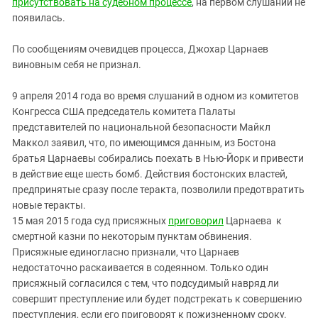
присутствовать на судебном процессе
, на первом слушании не
появилась.
По сообщениям очевидцев процесса, Джохар Царнаев
виновным себя не признал.
9 апреля 2014 года во время слушаний в одном из комитетов
Конгресса США председатель комитета Палаты
представителей по национальной безопасности Майкл
Маккол заявил, что, по имеющимся данным, из Бостона
братья Царнаевы собирались поехать в Нью-Йорк и привести
в действие еще шесть бомб. Действия бостонских властей,
предпринятые сразу после теракта, позволили предотвратить
новые теракты.
15 мая 2015 года суд присяжных
приговорил
Царнаева к
смертной казни по некоторым пунктам обвинения.
Присяжные единогласно признали, что Царнаев
недостаточно раскаивается в содеянном. Только один
присяжный согласился с тем, что подсудимый навряд ли
совершит преступление или будет подстрекать к совершению
преступления, если его приговорят к пожизненному сроку.