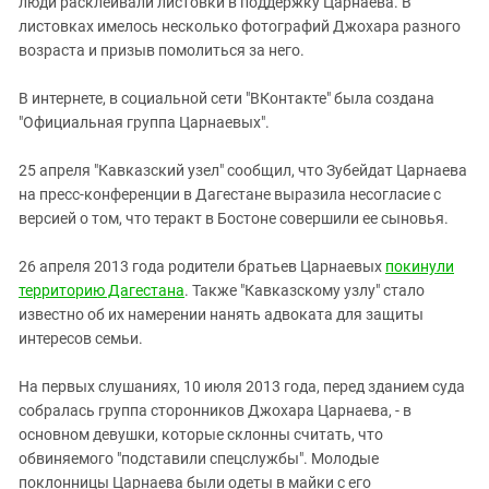
люди расклеивали листовки в поддержку Царнаева. В
листовках имелось несколько фотографий Джохара разного
возраста и призыв помолиться за него.
В интернете, в социальной сети "ВКонтакте" была создана
"Официальная группа Царнаевых".
25 апреля "Кавказский узел" сообщил, что Зубейдат Царнаева
на пресс-конференции в Дагестане выразила несогласие с
версией о том, что теракт в Бостоне совершили ее сыновья.
26 апреля 2013 года родители братьев Царнаевых
покинули
территорию Дагестана
. Также "Кавказскому узлу" стало
известно об их намерении нанять адвоката для защиты
интересов семьи.
На первых слушаниях, 10 июля 2013 года, перед зданием суда
собралась группа сторонников Джохара Царнаева, - в
основном девушки, которые склонны считать, что
обвиняемого "подставили спецслужбы". Молодые
поклонницы Царнаева были одеты в майки с его