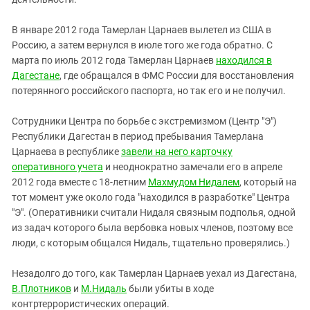
В январе 2012 года Тамерлан Царнаев вылетел из США в
Россию, а затем вернулся в июле того же года обратно. С
марта по июль 2012 года Тамерлан Царнаев
находился в
Дагестане
, где обращался в ФМС России для восстановления
потерянного российского паспорта, но так его и не получил.
Сотрудники Центра по борьбе с экстремизмом (Центр "Э")
Республики Дагестан в период пребывания Тамерлана
Царнаева в республике
завели на него карточку
оперативного учета
и неоднократно замечали его в апреле
2012 года вместе с 18-летним
Махмудом Нидалем
, который на
тот момент уже около года "находился в разработке" Центра
"Э". (Оперативники считали Нидаля связным подполья, одной
из задач которого была вербовка новых членов, поэтому все
люди, с которым общался Нидаль, тщательно проверялись.)
Незадолго до того, как Тамерлан Царнаев уехал из Дагестана,
В.Плотников
и
М.Нидаль
были убиты в ходе
контртеррористических операций.