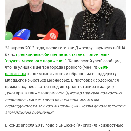
24 апреля 2013 года, после того как Джохару Царнаеву в США
было
предъявлено обвинение по статье о применении
"оружия массового поражения"
, "Кавказский узел" сообщил,
что на улицах в центре города Грозного (Чечня)
были
расклеены
анонимные листовки-обращения в поддержку
младшего из братьев Царнаевых. В листовках содержался
призыв подписываться под интернет-петицией в защиту
Джохара, а также говорилось:
"Джохар Царнаев полностью
невиновен, пока его вина не доказана, мы хотим
справедливости, мы хотим истины, мы хотим доказательств в
этом ложном обвинении".
В конце апреля 2013 года в Бишкеке (Киргизия) неизвестные