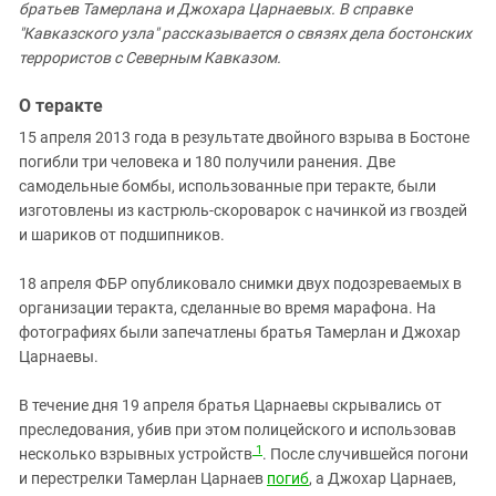
братьев Тамерлана и Джохара Царнаевых. В справке
"Кавказского узла" рассказывается о связях дела бостонских
террористов с Северным Кавказом.
О теракте
15 апреля 2013 года в результате двойного взрыва в Бостоне
погибли три человека и 180 получили ранения. Две
самодельные бомбы, использованные при теракте, были
изготовлены из кастрюль-скороварок с начинкой из гвоздей
и шариков от подшипников.
18 апреля ФБР опубликовало снимки двух подозреваемых в
организации теракта, сделанные во время марафона. На
фотографиях были запечатлены братья Тамерлан и Джохар
Царнаевы.
В течение дня 19 апреля братья Царнаевы скрывались от
преследования, убив при этом полицейского и использовав
1
несколько взрывных устройств
. После случившейся погони
и перестрелки Тамерлан Царнаев
погиб
, а Джохар Царнаев,