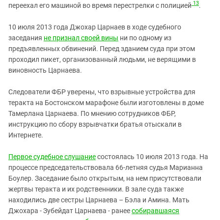
13
переехал его машиной во время перестрелки с полицией
.
10 июля 2013 года Джохар Царнаев в ходе судебного
заседания
не признал своей вины
ни по одному из
предъявленных обвинений. Перед зданием суда при этом
проходил пикет, организованный людьми, не верящими в
виновность Царнаева.
Следователи ФБР уверены, что взрывные устройства для
теракта на Бостонском марафоне были изготовлены в доме
Тамерлана Царнаева. По мнению сотрудников ФБР,
инструкцию по сбору взрывчатки братья отыскали в
Интернете.
Первое судебное слушание
состоялась 10 июля 2013 года. На
процессе председательствовала 66-летняя судья Марианна
Боулер. Заседание было открытым, на нем присутствовали
жертвы теракта и их родственники. В зале суда также
находились две сестры Царнаева – Бэла и Амина. Мать
Джохара - Зубейдат Царнаева - ранее
собиравшаяся