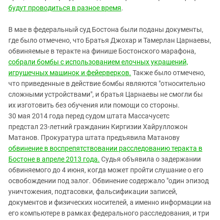
будут проводиться в разное время
.
В мае в федеральный суд Бостона были поданы документы,
где было отмечено, что Братья Джохар и Тамерлан Царнаевы,
обвиняемые в теракте на финише Бостонского марафона,
собрали бомбы с использованием елочных украшений,
игрушечных машинок и фейерверков.
Также было отмечено,
что приведенные в действие бомбы являются "относительно
сложными устройствами", и братья Царнаевы не смогли бы
их изготовить без обучения или помощи со стороны.
30 мая 2014 года
перед судом
штата Массачусетс
предстал
23-летний гражданин Киргизии Хайрулложон
Матанов.
Прокуратура штата предъявила Матанову
обвинение в воспрепятствовании расследованию теракта в
Бостоне в апреле 2013 года.
Судья объявила о задержании
обвиняемого до 4 июня, когда может пройти слушание о его
освобождении под залог. Обвинение содержало "один эпизод
уничтожения, подтасовки, фальсификации записей,
документов и физических носителей, а именно информации на
его компьютере в рамках федерального расследования, и три