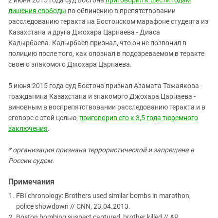
лишения свободы
по обвинению в препятствовании
расследованию теракта на Бостонском марафоне студента из
Казахстана и друга Джохара Царнаева - Диаса
Кадырбаева. Кадырбаев признал, что он не позвонил в
полицию после того, как опознал в подозреваемом в теракте
своего знакомого Джохара Царнаева.
5 июня 2015 года суд Бостона признал Азамата Тажаякова -
гражданина Казахстана и знакомого Джохара Царнаева -
виновным в воспрепятствовании расследованию теракта и в
сговоре с этой целью,
приговорив его к 3,5 года тюремного
заключения
.
* организация признана террористической и запрещена в
России судом.
Примечания
FBI chronology: Brothers used similar bombs in marathon,
police showdown // CNN, 23.04.2013.
Boston bombing suspect captured, brother killed // AP,