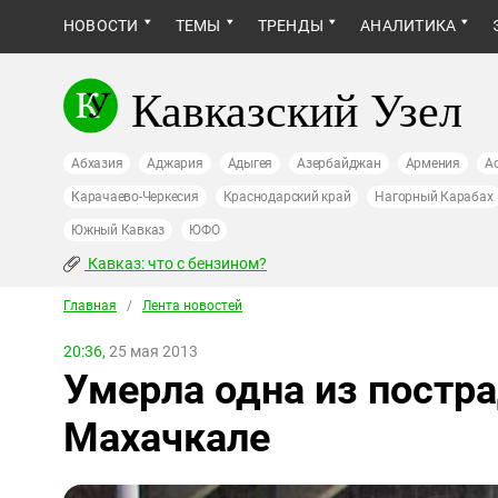
НОВОСТИ
ТЕМЫ
ТРЕНДЫ
АНАЛИТИКА
Кавказский Узел
Абхазия
Аджария
Адыгея
Азербайджан
Армения
А
Карачаево-Черкесия
Краснодарский край
Нагорный Карабах
Южный Кавказ
ЮФО
Кавказ: что с бензином?
Главная
/
Лента новостей
20:36,
25 мая 2013
Умерла одна из постр
Махачкале