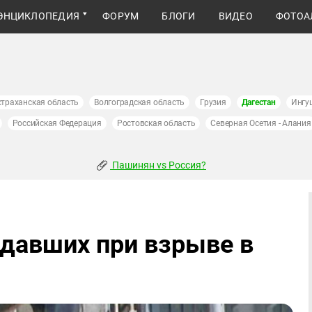
ЭНЦИКЛОПЕДИЯ
ФОРУМ
БЛОГИ
ВИДЕО
ФОТОА
страханская область
Волгоградская область
Грузия
Дагестан
Ингу
Российская Федерация
Ростовская область
Северная Осетия - Алания
Пашинян vs Россия?
адавших при взрыве в