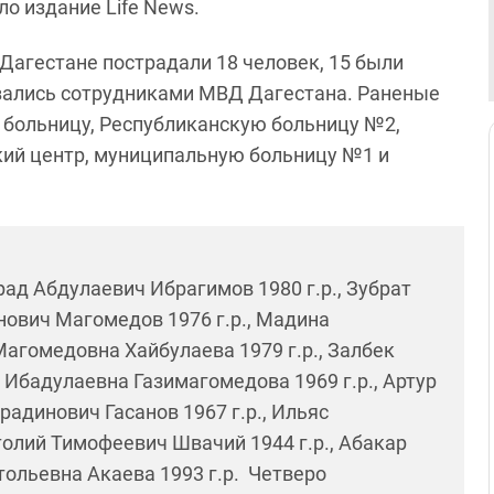
о издание Life News.
 Дагестане пострадали 18 человек, 15 были
зались сотрудниками МВД Дагестана. Раненые
 больницу, Республиканскую больницу №2,
кий центр, муниципальную больницу №1 и
ад Абдулаевич Ибрагимов 1980 г.р., Зубрат
нович Магомедов 1976 г.р., Мадина
Магомедовна Хайбулаева 1979 г.р., Залбек
 Ибадулаевна Газимагомедова 1969 г.р., Артур
радинович Гасанов 1967 г.р., Ильяс
толий Тимофеевич Швачий 1944 г.р., Абакар
тольевна Акаева 1993 г.р. Четверо