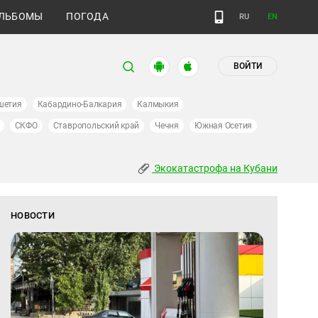
ЛЬБОМЫ
ПОГОДА
RU
EN
ВОЙТИ
шетия
Кабардино-Балкария
Калмыкия
СКФО
Ставропольский край
Чечня
Южная Осетия
Экокатастрофа на Кубани
НОВОСТИ