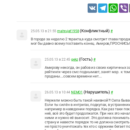
VK
Telegram
Whats
(Конфликтный)
25.05.13 в 21:55
mahrujat1958
#
В городе за неделю 2 теракта,а куда смотрит глава города
мог бы давно всему поставить конец. Амиров,ПРОСНИСЬ!!!
(Гость)
25.05.13 в 22:45
gekz
#
Амирову некогда, он рабов из своих кирпичных з
рейтинги через смс поднымает, занят мэр. к тому
проданы....совсем времени нет....
(Нарушитель)
26.05.13 в 10:44
NEMO1
#
Неужели можно быть такой наивной?! Сила бывает
Если ты силён в интригах, подкупах, в устранении
например в наведении порядка. Как раз таки пок
неё, всё это будет продолжатся. При них это нача
ними и нужно её выносит. Это должна понимать 
страну и навести порядок то не должна смотреть
не просто уничтожать тех кто с оружием бегает п