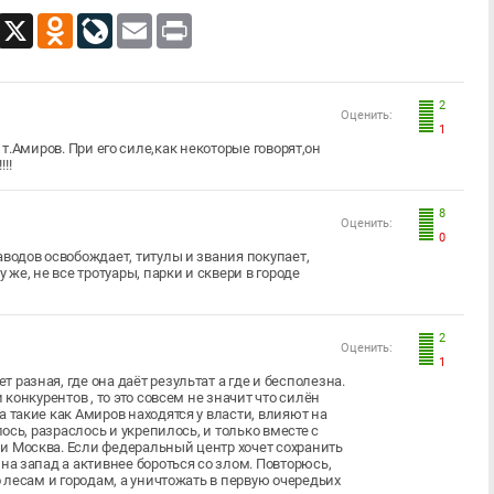
App
Viber
X
Odnoklassniki
LiveJournal
Email
Print
2
Оценить:
1
 т.Амиров. При его силе,как некоторые говорят,он
!!
8
Оценить:
0
аводов освобождает, титулы и звания покупает,
 же, не все тротуары, парки и сквери в городе
2
Оценить:
1
 разная, где она даёт результат а где и бесполезна.
 конкурентов , то это совсем не значит что силён
а такие как Амиров находятся у власти, влияют на
лось, разраслось и укрепилось, и только вместе с
и Москва. Если федеральный центр хочет сохранить
 на запад а активнее бороться со злом. Повторюсь,
о лесам и городам, а уничтожать в первую очередьих