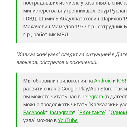
пострадавших из числа указанных в списк
министерства внутренних дел: Заур Руслано
ГОВД, Шамиль Абдулпатахович Шарихов 199
Махачевич Мамедов 1977 г.р., сотрудник
г.р., работник МВД.
"Кавказский узел" следит за ситуацией в Даг
взрывов, обстрелов и похищений.
Мы обновили приложения на
Android
и
IOS
развитию как в Google Play/App Store, так 
вы можете читать нас в
Telegram
(в Дагест
можно продолжать читать "Кавказский узел"
Facebook
*,
Instagram
*, "
ВКонтакте
", "
Однок
узла" можно в
YouTube
.