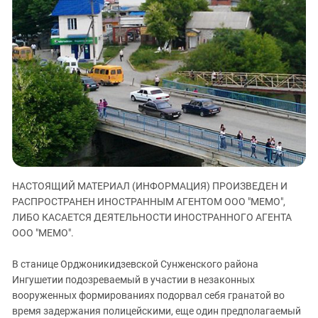
ЗАСТАВЛЯЕТ
Дагестан
КАВКАЗ ЗА ПАЛЕСТИНУ
Ингушетия
ИНАКОМЫСЛИЕ В ЧЕЧНЕ
Кабардино-Балкария
ПРЕСЛЕДОВАНИЕ АКТИВИСТОВ
МОБИЛИЗАЦИЯ И ПРОТЕСТЫ
Калмыкия
Карачаево-Черкесия
Краснодарский край
Нагорный Карабах
Российская Федерация
НАСТОЯЩИЙ МАТЕРИАЛ (ИНФОРМАЦИЯ) ПРОИЗВЕДЕН И
Ростовская область
РАСПРОСТРАНЕН ИНОСТРАННЫМ АГЕНТОМ ООО "МЕМО",
Северная Осетия - Алания
ЛИБО КАСАЕТСЯ ДЕЯТЕЛЬНОСТИ ИНОСТРАННОГО АГЕНТА
СКФО
ООО "МЕМО".
Ставропольский край
В станице Орджоникидзевской Сунженского района
Чечня
Ингушетии подозреваемый в участии в незаконных
вооруженных формированиях подорвал себя гранатой во
Южная Осетия
время задержания полицейскими, еще один предполагаемый