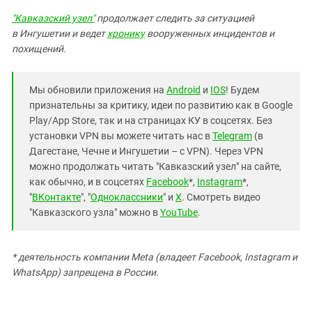
"Кавказский узел"
продолжает следить за ситуацией
в Ингушетии и ведет
хронику
вооруженных инцидентов и
похищений.
Мы обновили приложения на
Android
и
IOS
! Будем
признательны за критику, идеи по развитию как в Google
Play/App Store, так и на страницах КУ в соцсетях. Без
установки VPN вы можете читать нас в
Telegram
(в
Дагестане, Чечне и Ингушетии – с VPN). Через VPN
можно продолжать читать "Кавказский узел" на сайте,
как обычно, и в соцсетях
Facebook
*,
Instagram
*,
"
ВКонтакте
", "
Одноклассники
" и
X
. Смотреть видео
"Кавказского узла" можно в
YouTube
.
* деятельность компании Meta (владеет Facebook, Instagram и
WhatsApp) запрещена в России.