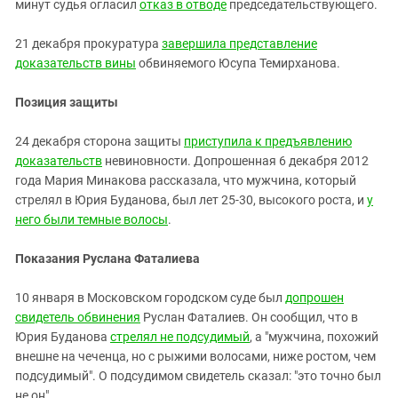
минут судья огласил
отказ в отводе
председательствующего.
21 декабря прокуратура
завершила представление
доказательств вины
обвиняемого Юсупа Темирханова.
Позиция защиты
24 декабря сторона защиты
приступила к предъявлению
доказательств
невиновности. Допрошенная 6 декабря 2012
года Мария Минакова рассказала, что мужчина, который
стрелял в Юрия Буданова, был лет 25-30, высокого роста, и
у
него были темные волосы
.
Показания Руслана Фаталиева
10 января в Московском городском суде был
допрошен
свидетель обвинения
Руслан Фаталиев. Он сообщил, что в
Юрия Буданова
стрелял не подсудимый
, а "мужчина, похожий
внешне на чеченца, но с рыжими волосами, ниже ростом, чем
подсудимый". О подсудимом свидетель сказал: "это точно был
не он".