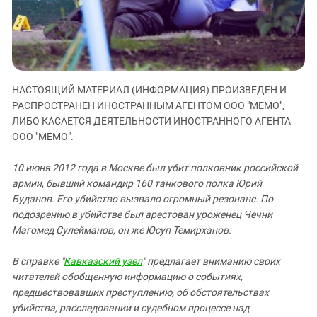
ЗАСТАВЛЯЕТ
Дагестан
КАВКАЗ ЗА ПАЛЕСТИНУ
Ингушетия
ИНАКОМЫСЛИЕ В ЧЕЧНЕ
Кабардино-Балкария
ПРЕСЛЕДОВАНИЕ АКТИВИСТОВ
МОБИЛИЗАЦИЯ И ПРОТЕСТЫ
Калмыкия
НАСТОЯЩИЙ МАТЕРИАЛ (ИНФОРМАЦИЯ) ПРОИЗВЕДЕН И
Карачаево-Черкесия
РАСПРОСТРАНЕН ИНОСТРАННЫМ АГЕНТОМ ООО "МЕМО",
ЛИБО КАСАЕТСЯ ДЕЯТЕЛЬНОСТИ ИНОСТРАННОГО АГЕНТА
Краснодарский край
ООО "МЕМО".
Нагорный Карабах
Российская Федерация
10 июня 2012 года в Москве был убит полковник российской
армии, бывший командир 160 танкового полка Юрий
Ростовская область
Буданов. Его убийство вызвало огромный резонанс. По
Северная Осетия - Алания
подозрению в убийстве был арестован уроженец Чечни
Магомед Сулейманов, он же Юсуп Темирханов.
СКФО
Ставропольский край
В справке "
Кавказский узел
" предлагает вниманию своих
Чечня
читателей обобщенную информацию о событиях,
предшествовавших преступлению, об обстоятельствах
Южная Осетия
убийства, расследовании и судебном процессе над