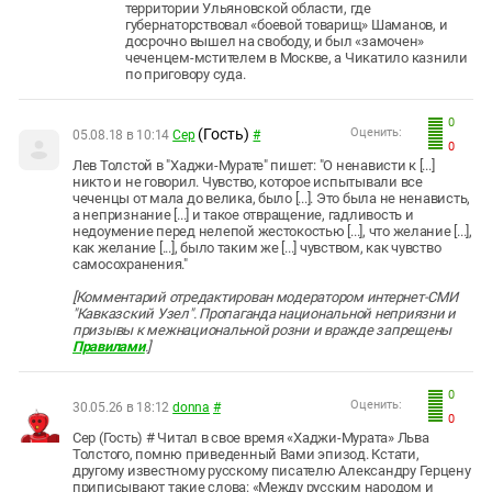
территории Ульяновской области, где
губернаторствовал «боевой товарищ» Шаманов, и
досрочно вышел на свободу, и был «замочен»
чеченцем-мстителем в Москве, а Чикатило казнили
по приговору суда.
0
(Гость)
Оценить:
05.08.18 в 10:14
Сер
#
0
Лев Толстой в "Хаджи-Мурате" пишет: "О ненависти к [...]
никто и не говорил. Чувство, которое испытывали все
чеченцы от мала до велика, было [...]. Это была не ненависть,
а непризнание [...] и такое отвращение, гадливость и
недоумение перед нелепой жестокостью [...], что желание [...],
как желание [...], было таким же [...] чувством, как чувство
самосохранения."
[Комментарий отредактирован модератором интернет-СМИ
"Кавказский Узел". Пропаганда национальной неприязни и
призывы к межнациональной розни и вражде запрещены
Правилами
.]
0
Оценить:
30.05.26 в 18:12
donna
#
0
Сер (Гость) # Читал в свое время «Хаджи-Мурата» Льва
Толстого, помню приведенный Вами эпизод. Кстати,
другому известному русскому писателю Александру Герцену
приписывают такие слова: «Между русским народом и