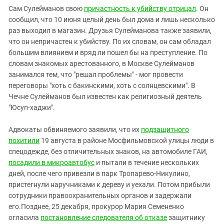
Сам Сулейманов свою
причастность к убийству отрицал
. Он
сообщил, что 10 июня целый день был дома и лишь несколько
раз выходил в магазин. Друзья Сулейманова также заявили,
что он непричастен к убийству. По их словам, он сам обладал
большим влиянием и вряд ли пошел бы на преступление. По
словам знакомых арестованного, в Москве Сулейманов
занимался тем, что "решал проблемы" - мог провести
переговоры "хоть с бакинскими, хоть с солнцевскими". В
Чечне Сулейманов был известен как религиозный деятель
"Юсуп-хаджи".
Адвокаты обвиняемого заявили, что их
подзащитного
похитили
19 августа в районе Мосфильмовской улицы люди в
спецодежде, без отличительных знаков, на автомобиле ГАИ,
посадили в микроавтобус
и пытали в течение нескольких
дней, после чего привезли в парк Тропарево-Никулино,
пристегнули наручниками к дереву и уехали. Потом прибыли
сотрудники правоохранительных органов и задержали
его.Позднее, 25 декабря, прокурор Мария Семененко
огласила
постановление следователя об отказе
защитнику