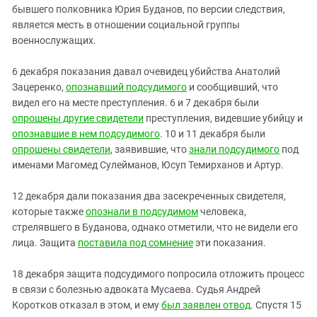
бывшего полковника Юрия Буданов, по версии следствия,
является месть в отношении социальной группы
военнослужащих.
6 декабря показания давал очевидец убийства Анатолий
Зацеренко,
опознавший подсудимого
и сообщивший, что
видел его на месте преступления. 6 и 7 декабря были
опрошены другие свидетели
преступления, видевшие убийцу и
опознавшие в нем подсудимого
. 10 и 11 декабря были
опрошены свидетели
, заявившие, что
знали подсудимого
под
именами Магомед Сулейманов, Юсуп Темирханов и Артур.
12 декабря дали показания два засекреченных свидетеля,
которые также
опознали в подсудимом
человека,
стрелявшего в Буданова, однако отметили, что не видели его
лица. Защита
поставила под сомнение
эти показания.
18 декабря защита подсудимого попросила отложить процесс
в связи с болезнью адвоката Мусаева. Судья Андрей
Коротков отказал в этом, и ему
был заявлен отвод
. Спустя 15