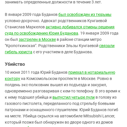
занимать определенные должности в течение 3 лет.
В январе 2009 года Буданов
был освобожден из тюрьмы
условно-досрочно. Адвокат родственников Кунгаевой
Станислав Маркелов
активно добивался отмены решения
суда по освобождению Юрия Буданова
. 19 января 2009 года
он был
застрелен в Москве
в районе станции метро
"Кропоткинская". Родственники Эльзы Кунгаевой
связали
гибель юриста
с его участием в деле Буданова.
Убийство
10 июня 2011 года Юрий Буданов
приехал в нотариальную
контору
на Комсомольском проспекте в Москве. Ровно в
полдень экс-полковник вышел из подъезда и закурил,
одновременно разговаривая с кем-то телефону. В это время к
к нему подошел убийца и
выпустил четыре пули
в голову из
газового пистолета, переделанного под стрельбу боевыми
патронами и оснащенного глушителем. Юрий Буданов погиб
на месте. Убийца скрылся на автомобиле Mitsubishi Lancer,
который позже был обнаружен во дворе одного из домов