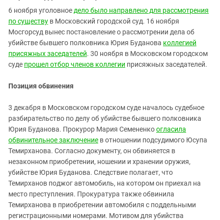
6 ноября уголовное
дело было направлено для рассмотрения
по существу
в Московский городской суд. 16 ноября
Мосгорсуд вынес постановление о рассмотрении дела об
убийстве бывшего полковника Юрия Буданова
коллегией
присяжных заседателей
. 30 ноября в Московском городском
суде
прошел отбор членов коллегии
присяжных заседателей.
Позиция обвинения
3 декабря в Московском городском суде началось судебное
разбирательство по делу об убийстве бывшего полковника
Юрия Буданова. Прокурор Мария Семененко
огласила
обвинительное заключение
в отношении подсудимого Юсупа
Темирханова. Согласно документу, он обвиняется в
незаконном приобретении, ношении и хранении оружия,
убийстве Юрия Буданова. Следствие полагает, что
Темирханов поджог автомобиль, на котором он приехал на
место преступления. Прокуратура также обвинила
Темирханова в приобретении автомобиля с поддельными
регистрационными номерами. Мотивом для убийства