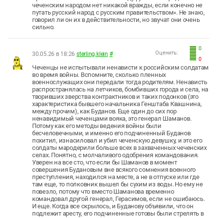
чеченским народом нет никакой вражды, если конечно не
путать русский народ с русским правительством». Не знаю,
говорил ли он их в действительности, но звучат они очень
сильно.
0
Оценить:
30.05.26 в 18:26
sterling.klein
#
0
Чеченцы не испытывали ненависти к российским солдатам
во время войны. Вспомните, сколько пленных
военнослужащих они передали тогда родителям. Ненависть
распространялась на летчиков, бомбивших города и села, на
творивших зверства контрактников и таких подонков (это
характеристика бывшего начальника Генштаба Квашнина,
между прочим), как Буданов. Еще один до сих пор
ненавидимый чеченцами вояка, это генерал Шаманов.
Потому как его методы ведения войны были
бесчеловечными, и именно его подчиненный Буданов
похитил, изнасиловал и убил чеченскую девушку, и это его
солдаты мародерили больше всех в захваченных чеченских
селах. Понятно, с молчаливого одобрения командования.
Уверен на все сто, что если бы Шаманов в момент
совершения Будановым вне всякого сомнения военного
преступления, находился на месте, а не в отпуске или где
там еще, то полковник вышел бы сухим из воды. Но ему не
повезло, потому что вместо Шаманова временно
командовал другой генерал, Герасимов, если не ошибаюсь.
И еще. Когда все скрылось, и Буданову объявили, что он
подлежит аресту, его подчиненные готовы были стрелять в