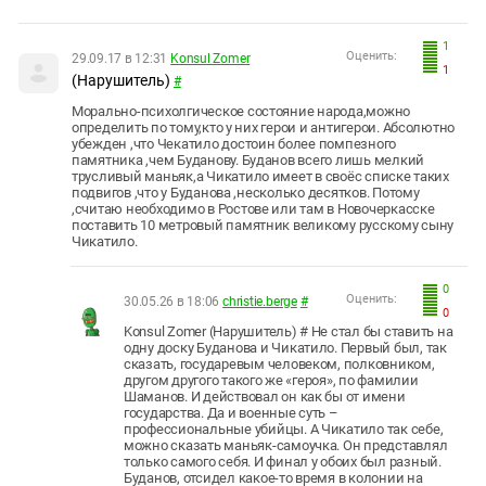
1
Оценить:
29.09.17 в 12:31
Konsul Zomer
1
(Нарушитель)
#
Морально-психолгическое состояние народа,можно
определить по тому,кто у них герои и антигерои. Абсолютно
убежден ,что Чекатило достоин более помпезного
памятника ,чем Буданову. Буданов всего лишь мелкий
трусливый маньяк,а Чикатило имеет в своёс списке таких
подвигов ,что у Буданова ,несколько десятков. Потому
,считаю необходимо в Ростове или там в Новочеркасске
поставить 10 метровый памятник великому русскому сыну
Чикатило.
0
Оценить:
30.05.26 в 18:06
christie.berge
#
0
Konsul Zomer (Нарушитель) # Не стал бы ставить на
одну доску Буданова и Чикатило. Первый был, так
сказать, государевым человеком, полковником,
другом другого такого же «героя», по фамилии
Шаманов. И действовал он как бы от имени
государства. Да и военные суть –
профессиональные убийцы. А Чикатило так себе,
можно сказать маньяк-самоучка. Он представлял
только самого себя. И финал у обоих был разный.
Буданов, отсидел какое-то время в колонии на