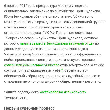
6 ноября 2012 года прокуратура Москвы утвердила
обвинительное заключение по об убийстве Юрия Буданова.
Юсуп Темирханов обвиняется по статьям: "убийство по
мотиву ненависти и вражды в отношении социальной группы"
и "незаконное приобретение, хранение и ношение
огнестрельного оружия" УК РФ. По данным следствия,
Темирханов совершил убийство Юрия Буданова, мотивом
которого
являлась месть Темирханова за смерть отца
- по
данным следствия, в ночь на 13 января 2000 года в
Чеченской Республике трое военнослужащих федеральных
войск, проводивших контртеррористическую операцию,
совершили умышленное убийство
отца Темерханова, а также
5
сожгли принадлежавшее ему кафе
. Своей жертвой
обвиняемый избрал Буданова, так как судебный процесс в
отношении него получил широкий общественный резонанс.
Защита подсудимого
настаивала на невиновности
Темирханова.
Первый судебный процесс