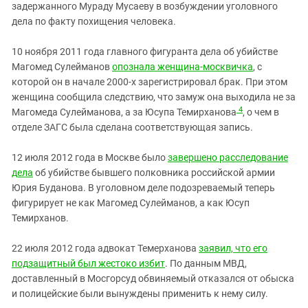
задержанного Мураду Мусаеву в возбуждении уголовного
дела по факту похищения человека.
10 ноября 2011 года главного фигуранта дела об убийстве
Магомед Сулейманов
опознала женщина-москвичка
, с
которой он в начале 2000-х зарегистрировал брак. При этом
женщина сообщила следствию, что замуж она выходила не за
4
Магомеда Сулейманова, а за Юсупа Темирханова
, о чем в
отделе ЗАГС была сделана соответствующая запись.
12 июля 2012 года в Москве было
завершено расследование
дела
об убийстве бывшего полковника российской армии
Юрия Буданова. В уголовном деле подозреваемый теперь
фигурирует не как Магомед Сулейманов, а как Юсуп
Темирханов.
22 июля 2012 года адвокат Темерханова
заявил, что его
подзащитный был жестоко избит
. По данным МВД,
доставленный в Мосгорсуд обвиняемый отказался от обыска
и полицейские были вынуждены применить к нему силу.