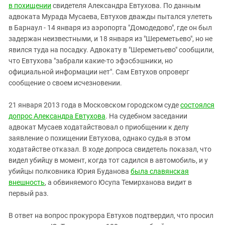
в похищении
свидетеля Александра Евтухова. По данным
адвоката Мурада Мусаева, Евтухов дважды пытался улететь
в Барнаул - 14 января из аэропорта "Домодедово", где он был
задержан неизвестными, и 18 января из "Шереметьево", но не
явился туда на посадку. Адвокату в "Шереметьево" сообщили,
что Евтухова "забрали какие-то эфэсбэшники, но
официальной информации нет". Сам Евтухов опроверг
сообщение о своем исчезновении.
21 января 2013 года в Московском городском суде
состоялся
допрос Александра Евтухова
. На судебном заседании
адвокат Мусаев ходатайствовал о приобщении к делу
заявление о похищении Евтухова, однако судья в этом
ходатайстве отказал. В ходе допроса свидетель показал, что
видел убийцу в момент, когда тот садился в автомобиль, и у
убийцы полковника Юрия Буданова
была славянская
внешность
, а обвиняемого Юсупа Темирханова видит в
первый раз.
В ответ на вопрос прокурора Евтухов подтвердил, что просил