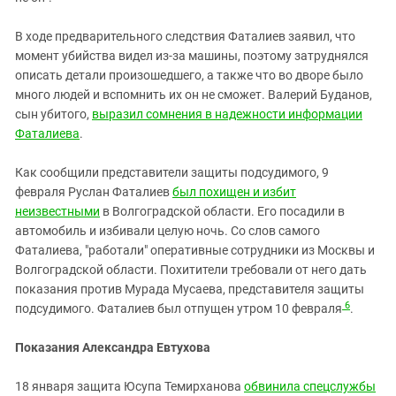
В ходе предварительного следствия Фаталиев заявил, что
момент убийства видел из-за машины, поэтому затруднялся
описать детали произошедшего, а также что во дворе было
много людей и вспомнить их он не сможет. Валерий Буданов,
сын убитого,
выразил сомнения в надежности информации
Фаталиева
.
Как сообщили представители защиты подсудимого, 9
февраля Руслан Фаталиев
был похищен и избит
неизвестными
в Волгоградской области. Его посадили в
автомобиль и избивали целую ночь. Со слов самого
Фаталиева, "работали" оперативные сотрудники из Москвы и
Волгоградской области. Похитители требовали от него дать
показания против Мурада Мусаева, представителя защиты
6
подсудимого. Фаталиев был отпущен утром 10 февраля
.
Показания Александра Евтухова
18 января защита Юсупа Темирханова
обвинила спецслужбы