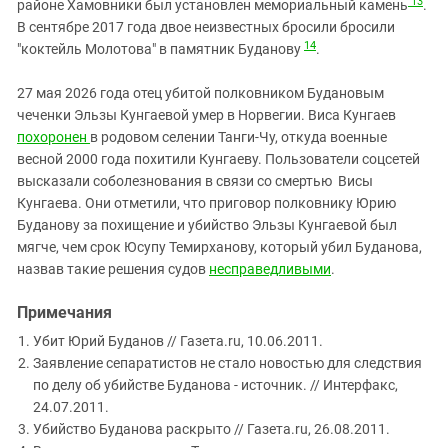
13
районе Хамовники был установлен мемориальный камень
.
В сентябре 2017 года двое неизвестных бросили бросили
14
"коктейль Молотова" в памятник Буданову
.
27 мая 2026 года отец убитой полковником Будановым
чеченки Эльзы Кунгаевой умер в Норвегии. Виса Кунгаев
похоронен
в родовом селении Танги-Чу, откуда военные
весной 2000 года похитили Кунгаеву. Пользователи соцсетей
высказали соболезнования в связи со смертью Висы
Кунгаева. Они отметили, что приговор полковнику Юрию
Буданову за похищение и убийство Эльзы Кунгаевой был
мягче, чем срок Юсупу Темирханову, который убил Буданова,
назвав такие решения судов
несправедливыми
.
Примечания
Убит Юрий Буданов // Газета.ru, 10.06.2011.
Заявление сепаратистов не стало новостью для следствия
по делу об убийстве Буданова - источник. // Интерфакс,
24.07.2011.
Убийство Буданова раскрыто // Газета.ru, 26.08.2011.