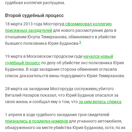
судебная коллегия распущена.
Второй судебный процесс
18 марта 2013 года Мосгорсуд
сформировал коллегию
присяжных заседателей
для нового рассмотрения дела в
отношении Юсупа Темирханова, обвиняемого в убийстве
9
бывшего полковника Юрия Буданова
.
19 марта в Московском городском суде
начался новый
судебный процесс
по делу об убийстве экс-полковника Юрия
Буданова. В ходе заседания сторона обвинения огласила
список доказательств вины подсудимого Юрия Темирханова.
28 марта на заседании Мосгорсуда сослуживец убитого
Виталий Назаров показал, что Юрий Буданов опасался за
свою жизнь и сообщал ему о том, что
за ним велась слежка
.
1 апреля в ходе судебного заседания трое свидетелей
признались в подделке номеров
для угнанного автомобиля,
обнаруженного на месте убийства Юрия Буданова, хотя, по их