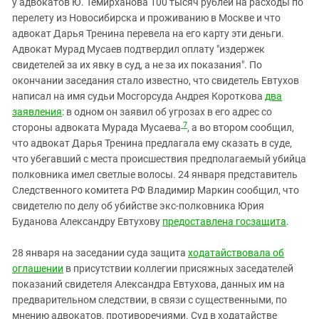
у адвокатов Ю. Темирханова 100 тысяч рублей на расходы по
перелету из Новосибирска и проживанию в Москве и что
адвокат Дарья Тренина перевела на его карту эти деньги.
Адвокат Мурад Мусаев подтвердил оплату "издержек
свидетелей за их явку в суд, а не за их показания". По
окончании заседания стало известно, что свидетель Евтухов
написал на имя судьи Мосгорсуда Андрея Короткова
два
заявления
: в одном он заявил об угрозах в его адрес со
7
стороны адвоката Мурада Мусаева
, а во втором сообщил,
что адвокат Дарья Тренина предлагала ему сказать в суде,
что убегавший с места происшествия предполагаемый убийца
полковника имел светлые волосы. 24 января представитель
Следственного комитета РФ Владимир Маркин сообщил, что
свидетелю по делу об убийстве экс-полковника Юрия
Буданова Александру Евтухову
предоставлена госзащита
.
28 января на заседании суда защита
ходатайствовала об
оглашении
в присутствии коллегии присяжных заседателей
показаний свидетеля Александра Евтухова, данных им на
предварительном следствии, в связи с существенными, по
мнению адвокатов, противоречиями. Суд в ходатайстве