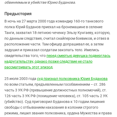
Южный Кавказ
обвиняемым в убийстве Юрию Буданова.
ЮФО
Предыстория
В ночь на 27 марта 2000 года командир 160-го танкового
полка Юрий Буданов приехал на бронемашине в селение
Танги, захватил 18-летнюю чеченку Эльзу Кунгаеву, которую,
по данным следствия, считал снайпером боевиков, и отвез в
расположение части. Там офицер допрашивал ее, а затем
задушил и приказал солдатам закопать тело. Имелись
свидетельства того, что
перед смертью девушка подверглась
надругательству, однако позже следствие не стало
рассматривать этот эпизод
.
25 июля 2003 года
суд признал полковника Юрия Буданова
по всем статьям, предъявленным гособвинением – ст. 286
часть 3 УК РФ (превышение должностных полномочий), ст.
126 часть 3 УК РФ (похищение человека), ст. 105 часть 2 УК
(убийство). Суд приговорил Буданова к 10 годам лишения
свободы с отбыванием наказания в колонии строгого
режима, лишил звания полковника, ордена Мужества и права