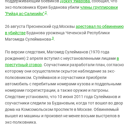
поддерживающий боевиков
Докку Умарова
, сообщил, что
экс-полковника Юрия Буданова убили
члены группировки
2
"Рийад ас-Салихийн"
.
26 августа Пресненский суд Москвы
арестовал по обвинению
в убийстве
Буданова уроженца Чеченской Республики
3
Магомеда Сулейманова
.
По версии следствия, Магомед Сулейманов (1970 года
рождения) 2 апреля вступил с неустановленными лицами
в
преступный сговор
. Соучастники разработали план, согласно
которому они осуществляли скрытое наблюдение за экс-
полковником. Сулейманов и соучастники приобрели
автомобиль с перебитыми номерами кузова и поддельными
номерами госрегистрации, а также оружие и патроны.
Следствие установило, что 10 июня 2011 года Сулейманов и
соучастники следили за Будановым, когда тот вошел во двор
дома на Комсомольском проспекте в Москве. Обвиняемый
вышел из машины и произвел не менее восьми выстрелов в
экс-полковника.