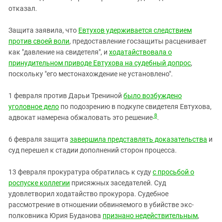
отказал.
Защита заявила, что
Евтухов удерживается следствием
против своей воли
, предоставление госзащиты расценивает
как "давление на свидетеля", и
ходатайствовала о
принудительном приводе Евтухова на судебный допрос
,
поскольку "его местонахождение не установлено".
1 февраля против Дарьи Трениной
было возбуждено
уголовное дело
по подозрению в подкупе свидетеля Евтухова,
8
адвокат намерена обжаловать это решение
.
6 февраля защита
завершила представлять доказательства
и
суд перешел к стадии дополнений сторон процесса.
13 февраля прокуратура обратилась к суду
с просьбой о
роспуске коллегии
присяжных заседателей. Суд
удовлетворил ходатайство прокурора. Судебное
рассмотрение в отношении обвиняемого в убийстве экс-
полковника Юрия Буданова
признано недействительным
,