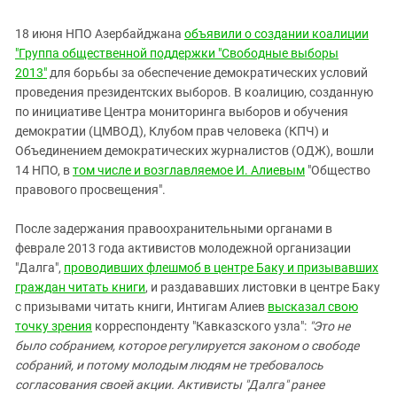
18 июня НПО Азербайджана
объявили о создании коалиции
"Группа общественной поддержки "Свободные выборы
2013"
для борьбы за обеспечение демократических условий
проведения президентских выборов. В коалицию, созданную
по инициативе Центра мониторинга выборов и обучения
демократии (ЦМВОД), Клубом прав человека (КПЧ) и
Объединением демократических журналистов (ОДЖ), вошли
14 НПО, в
том числе и возглавляемое И. Алиевым
"Общество
правового просвещения".
После задержания правоохранительными органами в
феврале 2013 года активистов молодежной организации
"Далга",
проводивших флешмоб в центре Баку и призывавших
граждан читать книги
, и раздававших листовки в центре Баку
с призывами читать книги, Интигам Алиев
высказал свою
точку зрения
корреспонденту "Кавказского узла":
"Это не
было собранием, которое регулируется законом о свободе
собраний, и потому молодым людям не требовалось
согласования своей акции. Активисты "Далга" ранее