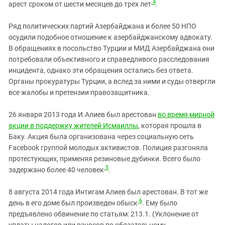
4
арест сроком от шести месяцев до трех лет
.
Ряд политических партий Азербайджана и более 50 НПО
осудили подобное отношение к азербайджанскому адвокату.
В обращениях в посольство Турции и МИД Азербайджана они
потребовали объективного и справедливого расследования
инцидента, однако эти обращения остались без ответа.
Органы прокуратуры Турции, а вслед за ними и суды отвергли
все жалобы и претензии правозащитника.
26 января 2013 года И.Алиев был арестован
во время мирной
акции в поддержку жителей Исмаиллы
, которая прошла в
Баку. Акция была организована через социальную сеть
Facebook группой молодых активистов. Полиция разгоняла
протестующих, применяя резиновые дубинки. Всего было
5
задержано более 40 человек
.
8 августа 2014 года Интигам Алиев был арестован. В тот же
6
день в его доме был произведен обыск
. Ему было
предъявлено обвинение по статьям: 213.1. (Уклонение от
уплаты налогов или взносов по обязательному