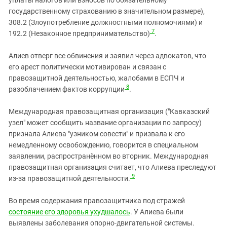
государственному страхованию в значительном размере),
308.2 (Злоупотребление должностными полномочиями) и
7
192.2 (Незаконное предпринимательство)
.
Алиев отверг все обвинения и заявил через адвокатов, что
его арест политически мотивирован и связан с
правозащитной деятельностью, жалобами в ЕСПЧ и
8
разоблачением фактов коррупции
.
Международная правозащитная организация ("Кавказский
узел" может сообщить название организации по запросу)
признала Алиева "узником совести" и призвала к его
немедленному освобождению, говорится в специальном
заявлении, распространённом во вторник.
Международная
правозащитная организация считает, что Алиева преследуют
9
из-за правозащитной деятельности.
Во время содержания правозащитника под стражей
состояние его здоровья
ухудшалось
. У Алиева были
выявлены заболевания опорно-двигательной системы.