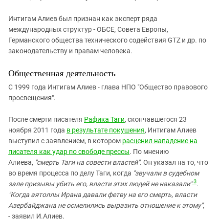
Интигам Алиев был признан как эксперт ряда
международных структур - ОБСЕ, Совета Европы,
Германского общества технического содействия GTZ и др. по
законодательству и правам человека.
Общественная деятельность
С 1999 года Интигам Алиев - глава НПО "Общество правового
просвещения".
После смерти писателя
Рафика Таги
, скончавшегося 23
ноября 2011 года
в результате покушения
, Интигам Алиев
выступил с заявлением, в котором
расценил нападение на
писателя как удар по свободе прессы
. По мнению
Алиева,
"смерть Таги на совести властей"
. Он указал на то, что
во время процесса по делу Таги, когда
"звучали в судебном
3
зале призывы убить его, власти этих людей не наказали"
.
"Когда аятоллы Ирана давали фетву на его смерть, власти
Азербайджана не осмелились выразить отношение к этому"
,
- заявил И.Алиев.