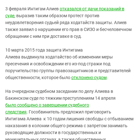
3 февраля Интигам Алиев
отказался от дачи показаний в
суде
, выразив таким образом протест против
неудовлетворения судьей ряда ходатайств защиты. Алиев
также заявил о нарушении его прав в СИЗО и бесчеловечном
обращении с ним при доставке в суд.
10 марта 2015 года защита Интигама
Алиева
выдвинула ходатайство об изменении меры
пресечения и освобождении его из-под стражи под
поручительство группы правозащитников и представителей
общественности, которое было
отклонено судом
.
На очередном судебном заседании по делу Алиева в
Бакинском суде по тяжким преступлениям 14 апреля
было
сообщено о завершении судебного
следствия
.
Гособвинитель предложил приговорить
Интигама Алиева к 10 годам лишения свободы с отбыванием
наказания в колонии общего режима с запретом занимать
руководящие должности в государственных и
муниципальных органах, а также общественных