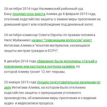
24 октября 2014 года Насиминский районный суд
Баку
продлил срок ареста
Алиева до 8 февраля 2015 года,
отклонив ходатайство защиты о замене меры пресечения на
домашний арест или освобождение под денежный залог.
24 октября комиссар Совета Европы по правам человека
Нилс Муйжниекс
назвал "тревожащим вопросом" арест
Интигама Алиева и "изъятие материалов, касающихся
защиты им прав граждан в ЕСПЧ".
В декабре 2014 года
обвинения были дополнены статьей о
присвоении или растрате в крупном размере
, по
которой Алиеву грозит 12 лет тюрьмы.
23 января 2015 года
прошло подготовительное заседание по
делу
Интигама Алиева, на котором было отклонено
ходатайство защиты о прекращении уголовного
производства, об изменении меры пресечения и о ведении
аудио- и видеозаписи процесса.