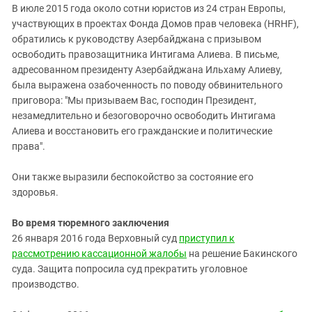
В июле 2015 года около сотни юристов из 24 стран Европы,
участвующих в проектах Фонда Домов прав человека (HRHF),
обратились к руководству Азербайджана с призывом
освободить правозащитника Интигама Алиева. В письме,
адресованном
президенту Азербайджана Ильхаму Алиеву,
была выражена озабоченность по поводу обвинительного
приговора: "
Мы призываем Вас, господин Президент,
незамедлительно и безоговорочно освободить Интигама
Алиева и восстановить его гражданские и политические
права".
Они также выразили беспокойство за состояние его
здоровья.
Во время тюремного заключения
26 января 2016 года Верховный суд
приступил к
рассмотрению кассационной жалобы
на решение Бакинского
суда. Защита попросила суд прекратить уголовное
производство.