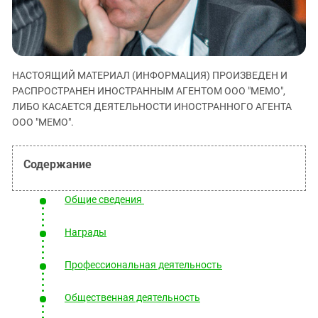
ЗАСТАВЛЯЕТ
Дагестан
КАВКАЗ ЗА ПАЛЕСТИНУ
Ингушетия
ИНАКОМЫСЛИЕ В ЧЕЧНЕ
Кабардино-Балкария
ПРЕСЛЕДОВАНИЕ АКТИВИСТОВ
МОБИЛИЗАЦИЯ И ПРОТЕСТЫ
НАСТОЯЩИЙ МАТЕРИАЛ (ИНФОРМАЦИЯ) ПРОИЗВЕДЕН И
Калмыкия
РАСПРОСТРАНЕН ИНОСТРАННЫМ АГЕНТОМ ООО "МЕМО",
Карачаево-Черкесия
ЛИБО КАСАЕТСЯ ДЕЯТЕЛЬНОСТИ ИНОСТРАННОГО АГЕНТА
ООО "МЕМО".
Краснодарский край
Нагорный Карабах
Российская Федерация
Ростовская область
Общие сведения
Северная Осетия - Алания
Награды
СКФО
Ставропольский край
Профессиональная деятельность
Чечня
Общественная деятельность
Южная Осетия