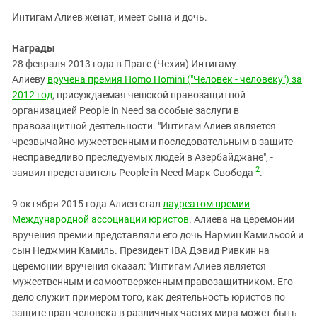
Интигам Алиев женат, имеет сына и дочь.
Награды
28 февраля 2013 года в Праге (Чехия) Интигаму
Алиеву
вручена премия Homo Homini ("Человек - человеку") за
2012 год
, присуждаемая чешской правозащитной
организацией People in Need за особые заслуги в
правозащитной деятельности. "Интигам Алиев является
чрезвычайно мужественным и последовательным в защите
несправедливо преследуемых людей в Азербайджане", -
2
заявил представитель People in Need Марк Свобода
.
9 октября 2015 года Алиев стал
лауреатом премии
Международной ассоциации юристов
. Алиева на церемонии
вручения премии представляли его дочь Нармин Камильсой и
сын Неджмин Камиль. Президент IBA Дэвид Ривкин на
церемонии вручения сказал: "Интигам Алиев является
мужественным и самоотверженным правозащитником. Его
дело служит примером того, как деятельность юристов по
защите прав человека в различных частях мира может быть