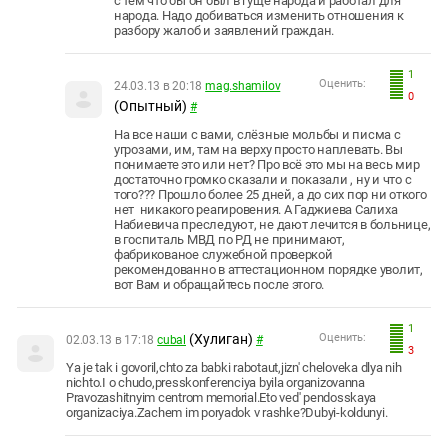
с тем что бы он был в гуще народа и работал для
народа. Надо добиваться изменить отношения к
разбору жалоб и заявлений граждан.
1
Оценить:
24.03.13 в 20:18
mag.shamilov
0
(Опытный)
#
На все наши с вами, слёзные мольбы и писма с
угрозами, им, там на верху просто наплевать. Вы
понимаете это или нет? Про всё это мы на весь мир
достаточно громко сказали и показали , ну и что с
того??? Прошло более 25 дней, а до сих пор ни откого
нет никакого реагировения. А Гаджиева Салиха
Набиевича преследуют, не дают лечится в больнице,
в госпиталь МВД по РД не принимают,
фабрикованое служебной проверкой
рекомендованно в аттестационном порядке уволит,
вот Вам и обращайтесь после этого.
1
(Хулиган)
Оценить:
02.03.13 в 17:18
сubal
#
3
Ya je tak i govoril,chto za babki rabotaut,jizn' cheloveka dlya nih
nichto.I o chudo,presskonferenciya byila organizovanna
Pravozashitnyim centrom memorial.Eto ved' pendosskaya
organizaciya.Zachem im poryadok v rashke?Dubyi-koldunyi.