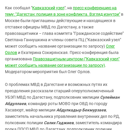
Южный Кавказ
Как сообщал "
Кавказский узел
", на
пресс-конференцию на
ЮФО
тему: "Дагестан: полиция в зоне конфликта. Взгляд изнутри"
в
Москве были приглашены действующие и находящиеся в
отставке офицеры МВД по Дагестану, а также
правозащитники – глава комитета "Гражданское содействие"
Светлана Ганнушкина и члены совета ПЦ ("Кавказский узел"
может сообщить название организации по запросу)
Олег
Орлов
и Екатерина Сокирянская. Пресс-конференция была
организована
Правозащитным центром ("Кавказский узел"
может сообщить название организации по запросу)
.
Модератором мероприятия был Олег Орлов.
О проблемах МВД в Дагестане и возможных путях их
преодоления рассказали старший оперуполномоченный
УБЭП МВД по Дагестану, подполковник милиции
Сулейман
Абдуллаев
, командир роты МОВО при ОВД по городу
Хасавюрт, майор милиции
Абдулкадыр Бекмурзаев
,
заместитель начальника управления внутренних дел по РД,
полковник полиции
Салих Гаджиев
, заместитель командира
полка ППСП МВД по Дагестану, подполковник полиции