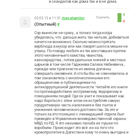
и скандалов как дома так и в не дома.
4
Оценить:
03.03.13 в 11:51
mag.shamilov
0
(Опытный)
#
Сор вынесли не сразу , а только тогда когда
убедились, что дальше жить так нельзя, добиваться
ничего не возможно. Сколько можно прятать
верблюда в мусор или как говорят шило в мешке не
утаиш. По поводу любого из тех восставших против
этого чиновничьего хамства, чванства,
казнокрадства , потив удельных князей и местных
царьков в том числе Гаджиева Салиха Набиевича ,
прежде чем произнести их имена должны
совершать омовение. А что бы Вы не сомневались в
том ознакомтесь с многочисленными его
обращеничми и публикациями по
антикоррупционой деятельности. Читайте его книги
по противодействию экстремизму, терроризму и
похищениям людей. Где он учит и показывает как
надо бороться с этим злом не истребляя самую
продуктивную часть населения и без пыток и
унижения человеческого достоинства. За это и
только за это позицию с ликвидацией отдела был
преведён в Управление вневедомственной охраны
МВД по РД. Я это называю пальба из пушки по
воробьям. Происходит это всё из-за того что
кровопролитие в Дагестане кому то очень выгодна и