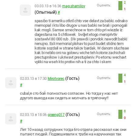
2
Оценить:
03.03.13 в 16:36
mag.shamilov
1
(Опытный)
#
spasibo ti ameriku otkril chto vse delavt za babki. odnako
memopial i kto libo drugov u nas babki ne brali i pomogali
kak mogli. Samoe smechnoe w tom chto pri wiezde iz
dagestana na 5 chtlowek bvdjet etogo meroprivtiv
sostawlvl 80 000 rub . Dlv prawdi i porvdok nawodit babki
nenujno. Esli memorial plohav to pust budet stidno tem
kotorie sozdali w strane takov bardak. W danom sluchsae
kak bi nebilo oni na golowu wiche teh kotorie zachichali
prectupnikow i ukriwavt prestupleniv. Po etomu wechavt
vpliki na wseh kto protiw nih a ti za chto i skem
4
(Гость)
Оценить:
02.03.13 в 17:30
Mirotvorec
1
#
сubal,я сто бой полностью согласен. Но тогда у нас нет
другого выхода как сидеть и молчать в тряпочку!!
8
(Гость)
Оценить:
02.03.13 в 18:06
greeng017
0
#
Лет 10 назад сотрудник тогда 6го отдела рассказал как они
пытают людей. Подвешивали к трубе на наручниках так