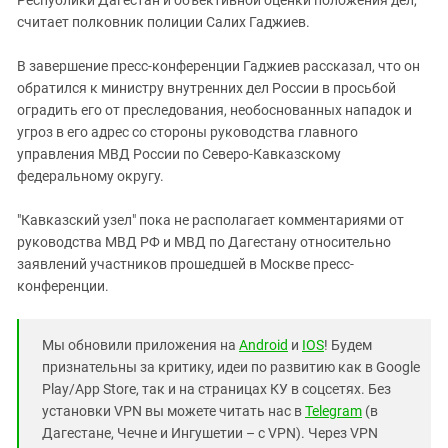
Республики Дагестан и объективной оценки положения дел,
считает полковник полиции Салих Гаджиев.
В завершение пресс-конференции Гаджиев рассказал, что он
обратился к министру внутренних дел России в просьбой
оградить его от преследования, необоснованных нападок и
угроз в его адрес со стороны руководства главного
управления МВД России по Северо-Кавказскому
федеральному округу.
"Кавказский узел" пока не располагает комментариями от
руководства МВД РФ и МВД по Дагестану относительно
заявлений участников прошедшей в Москве пресс-
конференции.
Мы обновили приложения на
Android
и
IOS
! Будем
признательны за критику, идеи по развитию как в Google
Play/App Store, так и на страницах КУ в соцсетях. Без
установки VPN вы можете читать нас в
Telegram
(в
Дагестане, Чечне и Ингушетии – с VPN). Через VPN