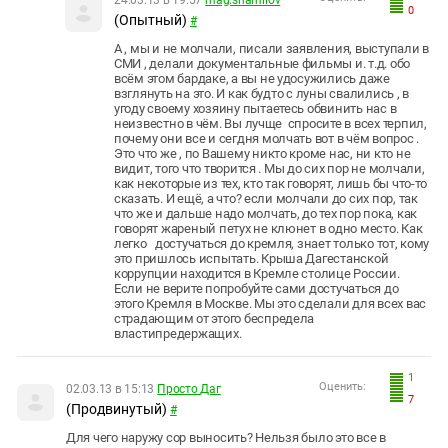
24.03.13 в 19:57
mag.shamilov
0
(Опытный)
#
А , мы и не молчали, писали заявления, выступали в
СМИ , делали документальные фильмы и. т.д. обо
всём этом бардаке, а вы не удосужились даже
взглянуть на это. И как будто с луны свалились , в
угоду своему хозяину пытаетесь обвинить нас в
неизвестно в чём. Вы лучще спросите в всех терпил,
почему они все и сегдня молчать вот в чём вопрос .
Это что же , по Вашему никто кроме нас, ни кто не
видит, того что творится . Мы до сих пор не молчали,
как некоторые из тех, кто так говорят, лишь бы что-то
сказать. И ещё, а что? если молчали до сих пор, так
что же и дальше надо молчать, до тех пор пока, как
говорят жареный петух не клюнет в одно место. Как
легко достучаться до кремля, знает только тот, кому
это пришлось испытать. Крыша Дагестанской
коррупции находится в Кремле столице России.
Если не верите попробуйте сами достучаться до
этого Кремля в Москве. Мы это сделали для всех вас
страдающим от этого беспредела
властипредержащих.
1
Оценить:
02.03.13 в 15:13
Просто Даг
7
(Продвинутый)
#
Для чего наружу сор выносить? Нельзя было это все в