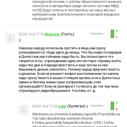
конкурсной основе, с учётом общественного мнения,
личности и авторитера среди личного состава МВД
по РД будут учтены и поставлены на чашу весов с
материалным благополучием и клановой иерархии
кандидатов.
8
(Гость)
Оценить:
02.03.13 в 17:15
Mirotvorec
1
#
Нашему народу если пыль пустить в лицо,они сразу
успакаиваются. Надо идти до конца. Что бы навести порядок
в Дагестане,настойчивее надо быть. Вы посмотрите что
творится в гос. учреждениях,одну несчастную справку взять
надо пол дня в очереди простоять и еще потом за нее
бешенные деньги заплатить. Почему народ приучает власть
к деньгам. Если не решают вопрос как положенно по закону
надо сразу писать в выше стоящие органы,и не в Дагестан,а
прямо в Москву министрам и управляющим этих
организаций!!!! Если не реагируют то писать до тех пор пока
отреагируют,видеобращения в You tube, и т.д.
2
(Хулиган)
Оценить:
02.03.13 в 17:24
сubal
#
4
Mirotvorec,ne smeshite karabasa tapochki.Posmotrite na
You tube obrasheniya voennyih oficerov
k Putinu,posmotrite bespredel silovikov i DPS i t.d.Kto-
nibud otreagiroval?To-to i ono.Vyichishat i vyimetat nado...