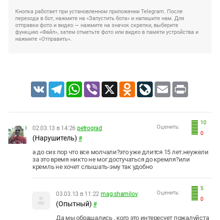
Кнопка работает при установленном приложении Telegram. После
перехода в бот, нажмите на «Запустить бота» и напишите нам. Для
отправки фото и видео — нажмите на значок скрепки, выберите
функцию «Файл», затем отметьте фото или видео в памяти устройства и
нажмите «Отправить».
VK
Telegram
WhatsApp
Viber
X
Odnoklassniki
LiveJournal
Email
Print
10
Оценить:
02.03.13 в 14:26
petrograd
0
(Нарушитель)
#
а до сих пор что все молчали?это уже длится 15 лет.неужели
за это время никто не мог достучаться до кремля?или
кремль не хочет слышать-эму так удобно
5
Оценить:
03.03.13 в 11:22
mag.shamilov
0
(Опытный)
#
Да мы обращались , кого это интересует пожалуйста