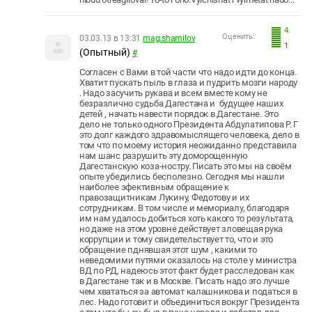
4
Оценить:
03.03.13 в 13:31
mag.shamilov
1
(Опытный)
#
Согласен с Вами в той части что надо идти до конца.
Хватит пускать пыль в глаза и пудрить мозги народу
. Надо засучить рукава и всем вместе кому не
безразлично судьба Дагестана и будущее наших
детей , начать навести порядок в Дагестане. Это
дело не только одного Президента Абдулатипова Р. Г
это долг каждого здравомыслящего человека, дело в
том что по моему история неожиданно представила
нам шанс разрушить эту доморощенную
Дагестанскую коза-ностру. Писать это мы на своём
опыте убедились бесполезно. Сегодня мы нашли
наиболее эфективным обращение к
правозащитникам Лукину, Федотову и их
сотрудникам. В том числе и мемориалу, благодаря
им нам удалось добиться хоть какого то результата,
но даже на этом уровне действует зловещая рука
коррупции и тому свидетельствует то, что и это
обращение пднявшая этот шум , какими то
неведомими путями оказалось на столе у министра
ВД по РД, надеюсь этот факт будет расследован как
в Дагестане так и в Москве. Писать надо это лучше
чем хвататься за автомат калашникова и податься в
лес. Надо готовит и объединиться вокруг Президента