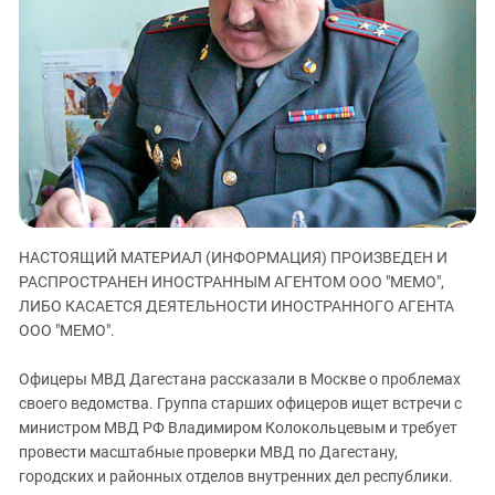
ЗАСТАВЛЯЕТ
Дагестан
КАВКАЗ ЗА ПАЛЕСТИНУ
Ингушетия
ИНАКОМЫСЛИЕ В ЧЕЧНЕ
Кабардино-Балкария
ПРЕСЛЕДОВАНИЕ АКТИВИСТОВ
МОБИЛИЗАЦИЯ И ПРОТЕСТЫ
Калмыкия
Карачаево-Черкесия
Краснодарский край
Нагорный Карабах
НАСТОЯЩИЙ МАТЕРИАЛ (ИНФОРМАЦИЯ) ПРОИЗВЕДЕН И
Российская Федерация
РАСПРОСТРАНЕН ИНОСТРАННЫМ АГЕНТОМ ООО "МЕМО",
Ростовская область
ЛИБО КАСАЕТСЯ ДЕЯТЕЛЬНОСТИ ИНОСТРАННОГО АГЕНТА
Северная Осетия - Алания
ООО "МЕМО".
СКФО
Офицеры МВД Дагестана рассказали в Москве о проблемах
Ставропольский край
своего ведомства. Группа старших офицеров ищет встречи с
министром МВД РФ Владимиром Колокольцевым и требует
Чечня
провести масштабные проверки МВД по Дагестану,
Южная Осетия
городских и районных отделов внутренних дел республики.