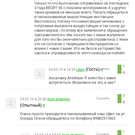
только то что было мною отправлвено за последние
3 года ВЕСИТ 65 с лишним килограммов. А у других
таких архивов не меньше моего. Писать обращаться
в такназываемые вышестоящие инстанции
бесполезно, потому что нижесоящие чиновники с
потрохами выкупили выщестоящих и так снизу до
самих верхов , по этому все заявления и обращения
преправляются к тем на кого мы с вами жалуемся
для того что бы окончательно рассправились с теми
кто не согласен с творящимся беспределом со
всеми с нами с вами. Кто не бился за торжество
закона и справедливости этого никогда не поймёт.
1
(Гость)
Оценить:
03.03.13 в 14:29
Likan
#
0
Ассаламу Алейкум. Я хотел бы с вами
встретиться. Возможно ли это, и как?
0
Оценить:
24.03.13 в 20:00
mag.shamilov
0
(Опытный)
#
Очень просто приходите в такназываемый наш офис на ул
Оскара 18 или обращайтесь по телефону 89882911863
1
Оценить: