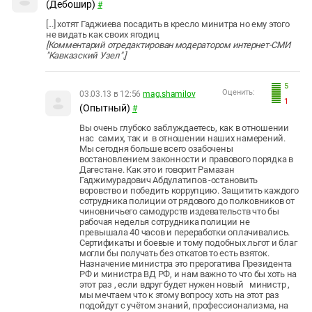
(Дебошир)
#
[...] хотят Гаджиева посадить в кресло минитра но ему этого
не видать как своих ягодиц
[Комментарий отредактирован модератором интернет-СМИ
"Кавказский Узел".]
5
Оценить:
03.03.13 в 12:56
mag.shamilov
1
(Опытный)
#
Вы очень глубоко заблуждаетесь, как в отношении
нас самих, так и в отношении наших намерений.
Мы сегодня больше всего озабочены
востановлением законности и правового порядка в
Дагестане. Как это и говорит Рамазан
Гаджимурадович Абдулатипов -остановить
воровство и победить коррупцию. Защитить каждого
сотрудника полиции от рядового до полковников от
чиновничьего самодурств издевательств что бы
рабочая неделья сотрудника полиции не
превышала 40 часов и переработки оплачивались.
Сертификаты и боевые и тому подобных льгот и благ
могли бы получать без откатов то есть взяток.
Назначение министра это прерогатива Президента
РФ и министра ВД РФ, и нам важно то что бы хоть на
этот раз , если вдруг будет нужен новый министр ,
мы мечтаем что к этому вопросу хоть на этот раз
подойдут с учётом знаний, профессионализма, на