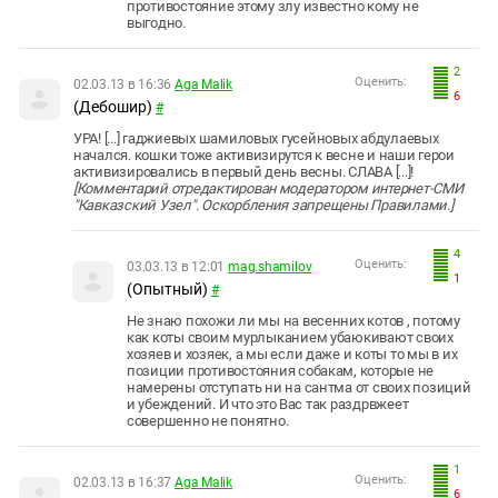
противостояние этому злу известно кому не
выгодно.
2
Оценить:
02.03.13 в 16:36
Aga Malik
6
(Дебошир)
#
УРА! [...] гаджиевых шамиловых гусейновых абдулаевых
начался. кошки тоже активизирутся к весне и наши герои
активизировались в первый день весны. СЛАВА [...]!
[Комментарий отредактирован модератором интернет-СМИ
"Кавказский Узел". Оскорбления запрещены Правилами.]
4
Оценить:
03.03.13 в 12:01
mag.shamilov
1
(Опытный)
#
Не знаю похожи ли мы на весенних котов , потому
как коты своим мурлыканием убаюкивают своих
хозяев и хозяек, а мы если даже и коты то мы в их
позиции противостояния собакам, которые не
намерены отступать ни на сантма от своих позиций
и убеждений. И что это Вас так раздрвжеет
совершенно не понятно.
1
Оценить:
02.03.13 в 16:37
Aga Malik
6