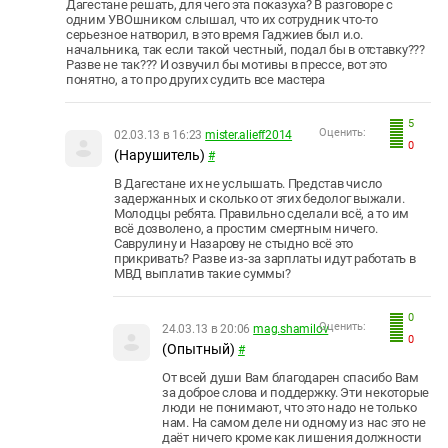
Дагестане решать, для чего эта показуха? В разговоре с
одним УВОшником слышал, что их сотрудник что-то
серьезное натворил, в это время Гаджиев был и.о.
начальника, так если такой честный, подал бы в отставку???
Разве не так??? И озвучил бы мотивы в прессе, вот это
понятно, а то про других судить все мастера
5
Оценить:
02.03.13 в 16:23
mister.alieff2014
0
(Нарушитель)
#
В Дагестане их не услышать. Представ число
задержанных и сколько от этих бедолог выжали.
Молодцы ребята. Правильно сделали всё, а то им
всё дозволено, а простим смертным ничего.
Саврулину и Назарову не стыдно всё это
прикривать? Разве из-за зарплаты идут работать в
МВД выплатив такие суммы?
0
Оценить:
24.03.13 в 20:06
mag.shamilov
0
(Опытный)
#
От всей души Вам благодарен спасибо Вам
за доброе слова и поддержку. Эти некоторые
люди не понимают, что это надо не только
нам. На самом деле ни одному из нас это не
даёт ничего кроме как лишения должности