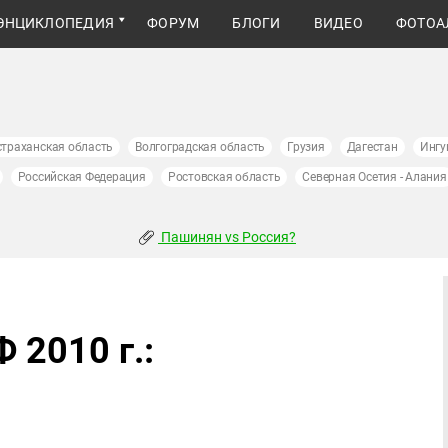
ЭНЦИКЛОПЕДИЯ
ФОРУМ
БЛОГИ
ВИДЕО
ФОТОА
страханская область
Волгоградская область
Грузия
Дагестан
Ингу
Российская Федерация
Ростовская область
Северная Осетия - Алания
Пашинян vs Россия?
 2010 г.: