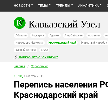
НОВОСТИ
ТЕМЫ
ТРЕНДЫ
АНАЛИТИКА
Кавказский Узел
Абхазия
Аджария
Адыгея
Азербайджан
Армения
А
Карачаево-Черкесия
Краснодарский край
Нагорный Карабах
Южный Кавказ
ЮФО
Кавказ: что с бензином?
Главная
/
Справочник
13:38,
1 марта 2013
Перепись населения РФ
Краснодарский край