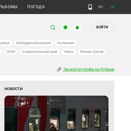
ЛЬБОМЫ
ПОГОДА
RU
EN
ВОЙТИ
шетия
Кабардино-Балкария
Калмыкия
СКФО
Ставропольский край
Чечня
Южная Осетия
Экокатастрофа на Кубани
НОВОСТИ