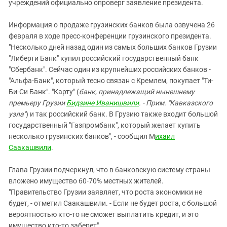
Южный Кавказ
учреждений официально опроверг заявление президента.
ЮФО
Информация о продаже грузинских банков была озвучена 26
февраля в ходе пресс-конференции грузинского президента.
"Несколько дней назад один из самых больших банков Грузии
"Либерти Банк" купил российский государственный банк
"Сбербанк". Сейчас один из крупнейших российских банков -
"Альфа-Банк", который тесно связан с Кремлем, покупает "Ти-
Би-Си Банк". "Карту" (
банк, принадлежащий нынешнему
премьеру Грузии
Бидзине Иванишвили
. - Прим. "Кавказского
узла"
) и так российский банк. В Грузию также входит большой
государственный "Газпромбанк", который желает купить
несколько грузинских банков", - сообщил М
ихаил
Саакашвили
.
Глава Грузии подчеркнул, что в банковскую систему страны
вложено имущество 60-70% местных жителей.
"Правительство Грузии заявляет, что роста экономики не
будет, - отметил Саакашвили. - Если не будет роста, с большой
вероятностью кто-то не сможет выплатить кредит, и это
имущество кто-то заберет".