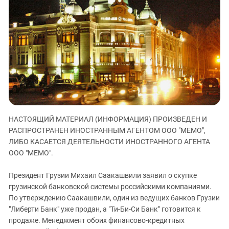
ЗАСТАВЛЯЕТ
Дагестан
КАВКАЗ ЗА ПАЛЕСТИНУ
Ингушетия
ИНАКОМЫСЛИЕ В ЧЕЧНЕ
Кабардино-Балкария
ПРЕСЛЕДОВАНИЕ АКТИВИСТОВ
МОБИЛИЗАЦИЯ И ПРОТЕСТЫ
Калмыкия
Карачаево-Черкесия
Краснодарский край
Нагорный Карабах
НАСТОЯЩИЙ МАТЕРИАЛ (ИНФОРМАЦИЯ) ПРОИЗВЕДЕН И
Российская Федерация
РАСПРОСТРАНЕН ИНОСТРАННЫМ АГЕНТОМ ООО "МЕМО",
Ростовская область
ЛИБО КАСАЕТСЯ ДЕЯТЕЛЬНОСТИ ИНОСТРАННОГО АГЕНТА
Северная Осетия - Алания
ООО "МЕМО".
СКФО
Президент Грузии Михаил Саакашвили заявил о скупке
Ставропольский край
грузинской банковской системы российскими компаниями.
По утверждению Саакашвили, один из ведущих банков Грузии
Чечня
"Либерти Банк" уже продан, а "Ти-Би-Си Банк" готовится к
Южная Осетия
продаже. Менеджмент обоих финансово-кредитных