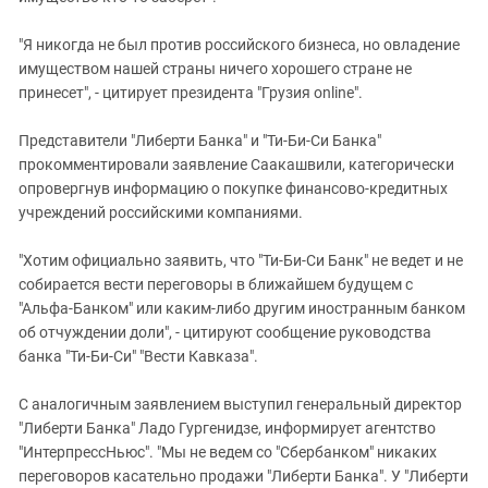
"Я никогда не был против российского бизнеса, но овладение
имуществом нашей страны ничего хорошего стране не
принесет", - цитирует президента "Грузия оnline".
Представители "Либерти Банка" и "Ти-Би-Си Банка"
прокомментировали заявление Саакашвили, категорически
опровергнув информацию о покупке финансово-кредитных
учреждений российскими компаниями.
"Хотим официально заявить, что "Ти-Би-Си Банк" не ведет и не
собирается вести переговоры в ближайшем будущем с
"Альфа-Банком" или каким-либо другим иностранным банком
об отчуждении доли", - цитируют сообщение руководства
банка "Ти-Би-Си" "Вести Кавказа".
С аналогичным заявлением выступил генеральный директор
"Либерти Банка" Ладо Гургенидзе, информирует агентство
"ИнтерпрессНьюс". "Мы не ведем со "Сбербанком" никаких
переговоров касательно продажи "Либерти Банка". У "Либерти