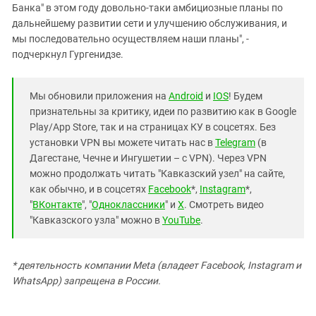
Банка" в этом году довольно-таки амбициозные планы по
дальнейшему развитии сети и улучшению обслуживания, и
мы последовательно осуществляем наши планы", -
подчеркнул Гургенидзе.
Мы обновили приложения на
Android
и
IOS
! Будем
признательны за критику, идеи по развитию как в Google
Play/App Store, так и на страницах КУ в соцсетях. Без
установки VPN вы можете читать нас в
Telegram
(в
Дагестане, Чечне и Ингушетии – с VPN). Через VPN
можно продолжать читать "Кавказский узел" на сайте,
как обычно, и в соцсетях
Facebook
*,
Instagram
*,
"
ВКонтакте
", "
Одноклассники
" и
X
. Смотреть видео
"Кавказского узла" можно в
YouTube
.
* деятельность компании Meta (владеет Facebook, Instagram и
WhatsApp) запрещена в России.