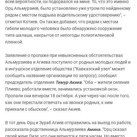
Южный Кавказ
всей вероятности, он подорвался на мине. То, что это именно
Орц Альмурзиев, было установлено уже утром по найденному
ЮФО
рядом с местом подрыва водительскому удостоверению", –
отметил Котиев. Он также добавил, что рядом с местом
гибели молодого человека было обнаружено сооружение
типа шалаша, накрытое от непогоды полиэтиленовой
пленкой.
Заявление о пропаже при невыясненных обстоятельствах
Альмурзиева и Агиева поступило от родных молодых людей и
в ингушское отделение общества ("Кавказский узел" может
сообщить название организации по запросу), сообщил
председатель отделения
Тимур Акиев
. "Оба – жители селения
Плиево, работали вместе, занимались установкой окон.
Пропали они вечером 18 октября. А уже через час после того,
как они перестали отвечать на звонки родных, к ним
приехали с обыском", – сказал Акиев.
В тот день Орц и Зураб Агиев отправились на выезд по работе,
рассказала родственница Альмурзиева
Амина.
"Орц сказал
своей жене Лизе, что они вернутся к пяти часам. Но вместо