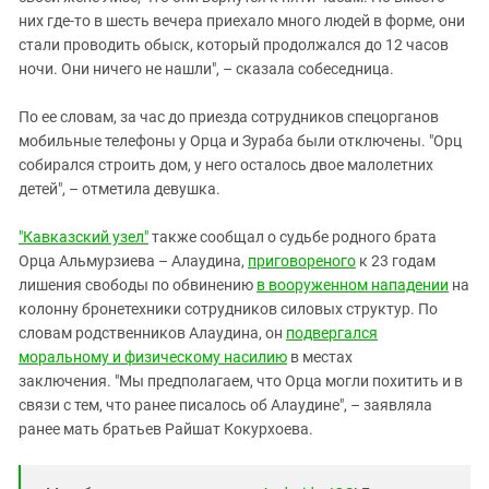
них где-то в шесть вечера приехало много людей в форме, они
стали проводить обыск, который продолжался до 12 часов
ночи. Они ничего не нашли", – сказала собеседница.
По ее словам, за час до приезда сотрудников спецорганов
мобильные телефоны у Орца и Зураба были отключены. "Орц
собирался строить дом, у него осталось двое малолетних
детей", – отметила девушка.
"Кавказский узел"
также сообщал о судьбе родного брата
Орца Альмурзиева – Алаудина,
приговореного
к 23 годам
лишения свободы по обвинению
в вооруженном нападении
на
колонну бронетехники сотрудников силовых структур. По
словам родственников Алаудина, он
подвергался
моральному и физическому насилию
в местах
заключения. "Мы предполагаем, что Орца могли похитить и в
связи с тем, что ранее писалось об Алаудине", – заявляла
ранее мать братьев Райшат Кокурхоева.