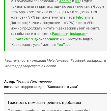
Мы обновили приложения на
Android
и
IOS
! Будем
признательны за критику, идеи по развитию как в Google
Play/App Store, так и на страницах КУ в соцсетях. Без
установки VPN вы можете читать нас в
Telegram
(в
Дагестане, Чечне и Ингушетии – с VPN). Через VPN
можно продолжать читать "Кавказский узел" на сайте,
как обычно, и в соцсетях
Facebook
*,
Instagram
*,
"
ВКонтакте
", "
Одноклассники
" и
X
. Смотреть видео
"Кавказского узла" можно в
YouTube
.
* деятельность компании Meta (владеет Facebook, Instagram и
WhatsApp) запрещена в России.
Автор:
Татьяна Гантимурова
источник:
корреспондент "Кавказского узла"
Гласность помогает решить проблемы
Отправь сообщение, фото и видео через бот