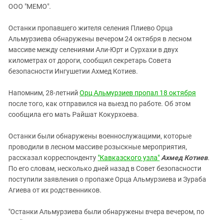
ЗАСТАВЛЯЕТ
ООО "МЕМО".
Дагестан
КАВКАЗ ЗА ПАЛЕСТИНУ
Ингушетия
ИНАКОМЫСЛИЕ В ЧЕЧНЕ
Останки пропавшего жителя селения Плиево Орца
Альмурзиева обнаружены вечером 24 октября в лесном
Кабардино-Балкария
ПРЕСЛЕДОВАНИЕ АКТИВИСТОВ
массиве между селениями Али-Юрт и Сурхахи в двух
МОБИЛИЗАЦИЯ И ПРОТЕСТЫ
Калмыкия
километрах от дороги, сообщил секретарь Совета
Карачаево-Черкесия
безопасности Ингушетии Ахмед Котиев.
Краснодарский край
Напомним, 28-летний
Орц Альмурзиев пропал 18 октября
Нагорный Карабах
после того, как отправился на выезд по работе. Об этом
сообщила его мать Райшат Кокурхоева.
Российская Федерация
Ростовская область
Останки были обнаружены военнослужащими, которые
Северная Осетия - Алания
проводили в лесном массиве розыскные мероприятия,
рассказал корреспонденту
"Кавказского узла"
Ахмед Котиев
.
СКФО
По его словам, несколько дней назад в Совет безопасности
Ставропольский край
поступили заявления о пропаже Орца Альмурзиева и Зураба
Агиева от их родственников.
Чечня
Южная Осетия
"Останки Альмурзиева были обнаружены вчера вечером, по