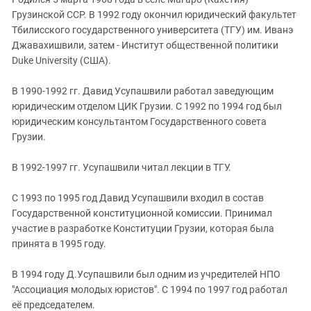
ЗАСТАВЛЯЕТ
Дагестан
Грузинской ССР. В 1992 году окончил юридический факультет
КАВКАЗ ЗА ПАЛЕСТИНУ
Тбилисского государственного университета (ТГУ) им. Иванэ
Ингушетия
ИНАКОМЫСЛИЕ В ЧЕЧНЕ
Джавахишвили, затем - Институт общественной политики
Кабардино-Балкария
ПРЕСЛЕДОВАНИЕ АКТИВИСТОВ
Duke University (США).
МОБИЛИЗАЦИЯ И ПРОТЕСТЫ
Калмыкия
В 1990-1992 гг. Давид Усупашвили работал заведующим
Карачаево-Черкесия
юридическим отделом ЦИК Грузии. С 1992 по 1994 год был
Краснодарский край
юридическим консультантом Государственного совета
Грузии.
Нагорный Карабах
Российская Федерация
В 1992-1997 гг. Усупашвили читал лекции в ТГУ.
Ростовская область
С 1993 по 1995 год Давид Усупашвили входил в состав
Северная Осетия - Алания
Государственной конституционной комиссии. Принимал
СКФО
участие в разработке Конституции Грузии, которая была
принята в 1995 году.
Ставропольский край
Чечня
В 1994 году Д.Усупашвили был одним из учредителей НПО
"Ассоциация молодых юристов". С 1994 по 1997 год работал
Южная Осетия
её председателем.