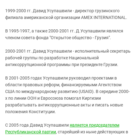
Южный Кавказ
ЮФО
1999-2000 гг. Давид Усупашвили - директор грузинского
филиала американской организации AMEX INTERNATIONAL.
В 1995-1997, а также 2000-2001 гг. Д.Усупашвили являлся
членом совета фонда "Открытое общество - Грузия".
2000-2001 гг. Давид Усупашвили - исполнительный секретарь
рабочей группы по разработке Национальной
антикоррупционной программы при президенте Грузии.
В 2001-2005 годах Усупашвили руководил проектами в
области правовых реформ, финансируемыми Агентством
США по международному развитию (USAID). В середине 2000-
х по линии ООН и Евросоюза помогал Киргизии
разрабатывать антикоррупционные акты и писать новые
положения Конституции.
С 2005 года Давид Усупашвили
является председателем
Республиканской партии
, старейшей из ныне действующих в