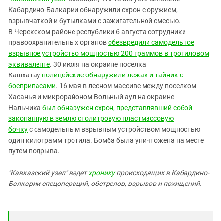
Южный Кавказ
Кабардино-Балкарии обнаружили схрон с оружием,
ЮФО
взрывчаткой и бутылками с зажигательной смесью.
В
Черекском районе республики 6 августа сотрудники
правоохранительных органов
обезвредили самодельное
взрывное устройство мощностью 200 граммов в тротиловом
эквиваленте
. 30 июля на окраине поселка
Кашхатау
полицейские обнаружили лежак и тайник с
боеприпасами
. 16 мая в лесном массиве между поселком
Хасанья и микрорайоном Вольный аул на окраине
Нальчика
был обнаружен схрон, представлявший собой
закопанную в землю столитровую пластмассовую
бочку
с самодельным взрывным устройством мощностью
один килограмм тротила. Бомба была уничтожена на месте
путем подрыва.
"Кавказский узел" ведет
хронику
происходящих в Кабардино-
Балкарии спецопераций, обстрелов, взрывов и похищений.