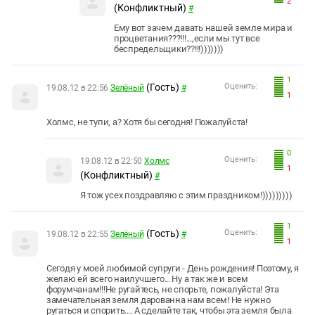
2
(Конфликтный)
#
Ему вот зачем давать нашей земле мира и
процветания???!!!...,если мы тут все
беспредельщики??!!!)))))))
1
(Гость)
Оценить:
19.08.12 в 22:56
Зелёный
#
1
Холмс, не тупи, а? Хотя бы сегодня! Пожалуйста!
0
Оценить:
19.08.12 в 22:50
Холмс
1
(Конфликтный)
#
Я тож усех поздравляю с этим праздником!)))))))))
1
(Гость)
Оценить:
19.08.12 в 22:55
Зелёный
#
1
Сегодя у моей любимой супруги - День рождения! Поэтому, я
желаю ей всего наилучшего... Ну а так же и всем
форумчанам!!!Не ругайтесь, не спорьте, пожалуйста! Эта
замечательная земля дарованна нам всем! Не нужно
ругаться и спорить.... А сделайте так, чтобы эта земля была