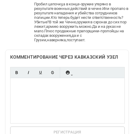
Пробил цепочку,а в конце-оружие утеряно в
результате военных действий в чечне.Или пропало в
результате нападения и убийства сотрудников
полиции.Кто теперь будет нести ответственность?
Убитые?В той же Чечне,оружия в схронах до сих пор
лежит,армию вооружить можно.Да и на руках не
мало.Плюс продажные прапорщики-пропойцы на
складах вооружения,да и с
Грузии,наверняка,поступает.
КОММЕНТИРОВАНИЕ ЧЕРЕЗ КАВКАЗСКИЙ УЗЕЛ
РЕГИСТРАЦИЯ