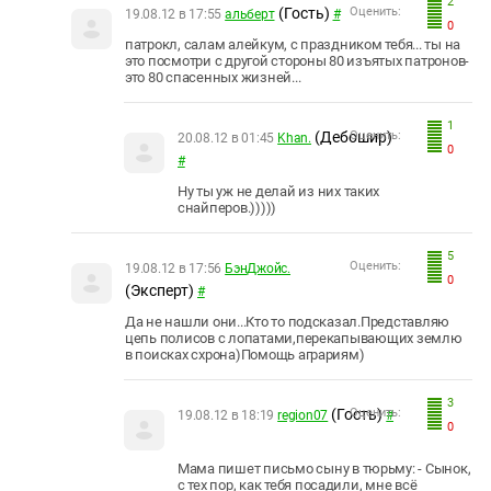
2
(Гость)
Оценить:
19.08.12 в 17:55
альберт
#
0
патрокл, салам алейкум, с праздником тебя... ты на
это посмотри с другой стороны 80 изъятых патронов-
это 80 спасенных жизней...
1
(Дебошир)
Оценить:
20.08.12 в 01:45
Khan.
0
#
Ну ты уж не делай из них таких
снайперов.)))))
5
Оценить:
19.08.12 в 17:56
БэнДжойс.
0
(Эксперт)
#
Да не нашли они...Кто то подсказал.Представляю
цепь полисов с лопатами,перекапывающих землю
в поисках схрона)Помощь аграриям)
3
(Гость)
Оценить:
19.08.12 в 18:19
region07
#
0
Мама пишет письмо сыну в тюрьму: - Сынок,
с тех пор, как тебя посадили, мне всё