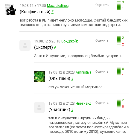
3
Оценить:
19.08.12 в 17:55
Maxackalinec
1
(Конфликтный)
#
вот работа в КБР идет неплохо! молодцы. Считай бандитских
вылазок нет, остались трусливые комнатные недотроги.
2
Оценить:
19.08.12 в 20:18
БэнДжойс.
2
(Эксперт)
#
Зато в Ингушетии,народоволец-бомбист устроил...
0
Оценить:
19.08.12 в 20:28
Amnistiya
1
(Опытный)
#
это уж законченный маргинал...
2
Оценить:
19.08.12 в 21:28
Чингизид
0
(Участник)
#
так в Ингушетии 3 крупных банды-
назрановская, которую покойный Муталиев
возглавлял (ее почти полность раздолбали в
период с 2010 по зиму 2012), сунженская во