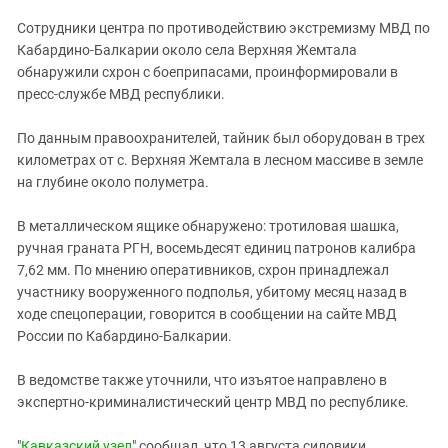
ЗАСТАВЛЯЕТ
Дагестан
Сотрудники центра по противодействию экстремизму МВД по
КАВКАЗ ЗА ПАЛЕСТИНУ
Ингушетия
Кабардино-Балкарии около села Верхняя Жемтала
ИНАКОМЫСЛИЕ В ЧЕЧНЕ
обнаружили схрон с боеприпасами, проинформировали в
Кабардино-Балкария
ПРЕСЛЕДОВАНИЕ АКТИВИСТОВ
пресс-службе МВД республики.
МОБИЛИЗАЦИЯ И ПРОТЕСТЫ
Калмыкия
По данным правоохранителей, тайник был оборудован в трех
Карачаево-Черкесия
километрах от с. Верхняя Жемтала в лесном массиве в земле
Краснодарский край
на глубине около полуметра.
Нагорный Карабах
В металлическом ящике обнаружено: тротиловая шашка,
Российская Федерация
ручная граната РГН, восемьдесят единиц патронов калибра
Ростовская область
7,62 мм. По мнению оперативников, схрон принадлежал
участнику вооруженного подполья, убитому месяц назад в
Северная Осетия - Алания
ходе спецоперации, говорится в сообщении на сайте МВД
СКФО
России по Кабардино-Балкарии.
Ставропольский край
В ведомстве также уточнили, что изъятое направлено в
Чечня
экспертно-криминалистический центр МВД по республике.
Южная Осетия
"
Кавказский узел
"
сообщал, что 13 августа силовики