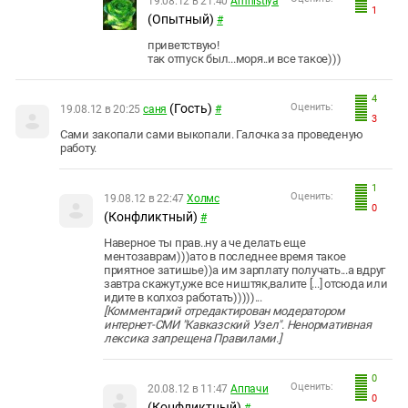
19.08.12 в 21:40
Amnistiya
1
(Опытный)
#
приветствую!
так отпуск был...моря..и все такое)))
4
(Гость)
Оценить:
19.08.12 в 20:25
саня
#
3
Сами закопали сами выкопали. Галочка за проведеную
работу.
1
Оценить:
19.08.12 в 22:47
Холмс
0
(Конфликтный)
#
Наверное ты прав..ну а че делать еще
ментозаврам)))ато в последнее время такое
приятное затишье))а им зарплату получать...а вдруг
завтра скажут,уже все ништяк,валите [...] отсюда или
идите в колхоз работать)))))...
[Комментарий отредактирован модератором
интернет-СМИ "Кавказский Узел". Ненормативная
лексика запрещена Правилами.]
0
Оценить:
20.08.12 в 11:47
Аппачи
0
(Конфликтный)