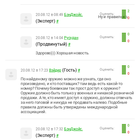
2
Оценить:
20.08.12 в 08:49
БэнДжойс.
Ну и правильно.
0
(Эксперт)
#
0
Оценить:
20.08.12 в 14:04
Русудан
0
(Продвинутый)
#
Здорово))) Хорошая новость.
0
(Гость)
Оценить:
20.08.12 в 17:23
Вэйдер
#
0
По найденому оружию можно же узнать, где оно
произведено, и кто поставщик? там ведь есть какой-то
номер? Почему боевикам так прост доступ к оружию?
Оружие должно быть только у военных и никакой розничной
продажи. А те, кто имеет доступ к оружию, должны отвечать
за него головой и никуда не продавать налево. Подобные
правила должны быть утверждены международной
ассоциацией.
0
Оценить:
20.08.12 в 17:32
БэнДжойс.
0
(Эксперт)
#