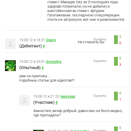
главе с Махаури (эту за 3 последних года
здорово потрепали, но не добили) и
малгобекская во главе с Артуром
Гатагажевым. последнюю спецоперации
почти не затронули, вот они и развлекаются
2
Оценить:
19.08.12 в 18:21
Dialog
Не сглазить бы
0
(Дебютант)
#
0
Оценить:
19.08.12 в 20:01
Amnistiya
3
(Опытный)
#
ума не приложу...
подобные статьи для идиотов?!
0
Оценить:
19.08.12 в 21:23
Чингизид
1
(Участник)
#
Амнистия, вечер добрый. давно вас не было видно,
где пропадали?
0
Оценить: