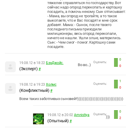
тяжелее справляться по господарству. Вот
сейчас надо огород перекопать и картошку
посадить, а помочь некому. Сын отписывает:
- Мама, вы огород не трогайте, а то такое
выкопаете, что и Вас посадят и мне срок
добавят. Мама: - Сынок, после твоего
последнего письма приходили
милиционеры, весь огород перекопали,
ничего не нашли. Ушли злые, матерились.
Сын: - Чем смог - помог. Картошку сами
посадите.
0
Оценить:
19.08.12 в 18:22
БэнДжойс.
Во-во...)
0
(Эксперт)
#
1
Оценить:
19.08.12 в 19:23
Холмс
0
(Конфликтный)
#
Всем таких заботливых сыновей!!)))))))))))))))))))))))))))))))))
0
Оценить:
19.08.12 в 20:02
Amnistiya
)))
2
(Опытный)
#