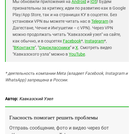
Мы обновили приложения на
Android
и
IOS
! Будем
признательны за критику, идеи по развитию как в Google
Play/App Store, так и на страницах КУ в соцсетях. Без
установки VPN вы можете читать нас в
Telegram
(в
Дагестане, Чечне и Ингушетии – с VPN). Через VPN
можно продолжать читать "Кавказский узел" на сайте,
как обычно, и в соцсетях
Facebook
*,
Instagram
*,
"
ВКонтакте
", "
Одноклассники
" и
X
. Смотреть видео
"Кавказского узла" можно в
YouTube
.
* деятельность компании Meta (владеет Facebook, Instagram и
WhatsApp) запрещена в России.
Автор:
Кавказский Узел
Гласность помогает решить проблемы
Отправь сообщение, фото и видео через бот