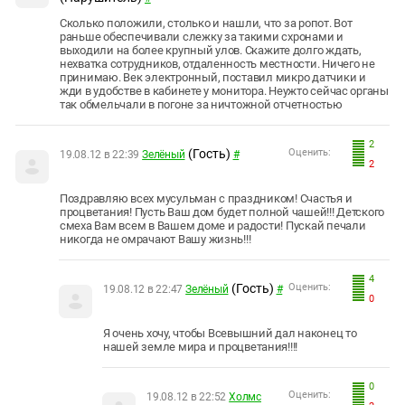
Сколько положили, столько и нашли, что за ропот. Вот
раньше обеспечивали слежку за такими схронами и
выходили на более крупный улов. Скажите долго ждать,
нехватка сотрудников, отдаленность местности. Ничего не
принимаю. Век электронный, поставил микро датчики и
жди в удобстве в кабинете у монитора. Неужто сейчас органы
так обмельчали в погоне за ничтожной отчетностью
2
(Гость)
Оценить:
19.08.12 в 22:39
Зелёный
#
2
Поздравляю всех мусульман с праздником! Счастья и
процветания! Пусть Ваш дом будет полной чашей!!! Детского
смеха Вам всем в Вашем доме и радости! Пускай печали
никогда не омрачают Вашу жизнь!!!
4
(Гость)
Оценить:
19.08.12 в 22:47
Зелёный
#
0
Я очень хочу, чтобы Всевышний дал наконец то
нашей земле мира и процветания!!!!
0
Оценить:
19.08.12 в 22:52
Холмс