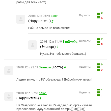
раем для всех нас?!)
0
Оценить:
20.08.12 в 06:46
baron
0
(Нарушитель)
#
Рай на земле не возможен!!!
0
Оценить:
20.08.12 в 11:49
БэнДжойс.
0
(Эксперт)
#
Ну да...На небе место больше...)
0
(Гость)
Оценить:
19.08.12 в 23:19
Зелёный
#
2
Ладно, вижу, что КУ обезлюдел! Доброй ночи всем!
1
Оценить:
20.08.12 в 06:50
baron
1
(Нарушитель)
#
На Ставрополье в месяц Рамадан,был организован
православно-мусульманский лагерь.))))))))))))