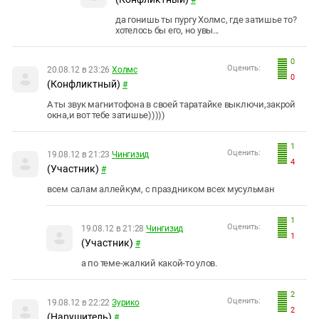
#
да гонишь ты пургу Холмс, где затишье то?
хотелось бы его, но увы...
0
Оценить:
20.08.12 в 23:26
Холмс
0
(Конфликтный)
#
А ты звук магнитофона в своей таратайке выключи,закрой
окна,и вот тебе затишье)))))
1
Оценить:
19.08.12 в 21:23
Чингизид
4
(Участник)
#
всем салам аллейкум, с праздником всех мусульман
1
Оценить:
19.08.12 в 21:28
Чингизид
1
(Участник)
#
а по теме-жалкий какой-то улов.
2
Оценить:
19.08.12 в 22:22
Зурико
2
(Нарушитель)
#