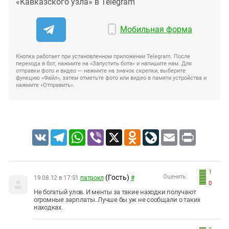
«Кавказского узла» в Telegram
Мобильная форма
Кнопка работает при установленном приложении Telegram. После
перехода в бот, нажмите на «Запустить бота» и напишите нам. Для
отправки фото и видео — нажмите на значок скрепки, выберите
функцию «Файл», затем отметьте фото или видео в памяти устройства и
нажмите «Отправить».
VK
Telegram
WhatsApp
Viber
X
Odnoklassniki
LiveJournal
Email
Print
1
(Гость)
Оценить:
19.08.12 в 17:51
патрокл
#
0
Не богатый улов. И менты за такие находки получают
огромные зарплаты. Лучше бы уж не сообщали о таких
находках.