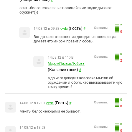
опять белоснежке злые полицейские подкидывают
оружие?)))
2
(Гость)
Оценить:
14.08.12 в 09:38
сyda
#
0
Вот до какого состояния доходит человек,когда
думает что миром правит любовь.
0
Оценить:
14.08.12 в 11:48
2
МиромПравитЛюбовь
(Конфликтный)
#
а до чего доводит человека мысли об
осуждении любого, кто высказывает иную
точку зрения?
0
(Гость)
Оценить:
14.08.12 в 12:07
сyda
#
0
Менты белоснежными не бывают.
0
Оценить:
14.08.12 в 13:53
0