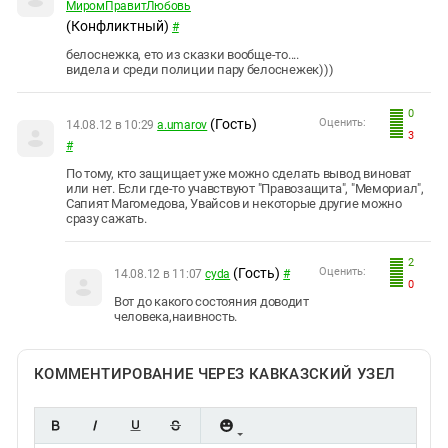
МиромПравитЛюбовь
(Конфликтный)
#
белоснежка, ето из сказки вообще-то....
видела и среди полиции пару белоснежек)))
0
(Гость)
Оценить:
14.08.12 в 10:29
a.umarov
3
#
По тому, кто защищает уже можно сделать вывод виноват
или нет. Если где-то учавствуют "Правозащита", "Мемориал",
Сапият Магомедова, Увайсов и некоторые другие можно
сразу сажать.
2
(Гость)
Оценить:
14.08.12 в 11:07
сyda
#
0
Вот до какого состояния доводит
человека,наивность.
КОММЕНТИРОВАНИЕ ЧЕРЕЗ КАВКАЗСКИЙ УЗЕЛ