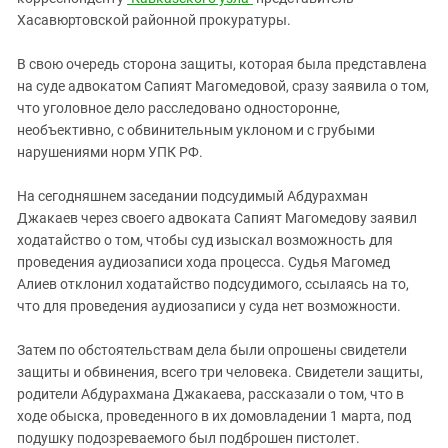
Южный Кавказ
Хасавюртовской районной прокуратуры.
ЮФО
В свою очередь сторона защиты, которая была представлена
на суде адвокатом Сапият Магомедовой, сразу заявила о том,
что уголовное дело расследовано односторонне,
необъективно, с обвинительным уклоном и с грубыми
нарушениями норм УПК РФ.
На сегодняшнем заседании подсудимый Абдурахман
Джакаев через своего адвоката Сапият Магомедову заявил
ходатайство о том, чтобы суд изыскал возможность для
проведения аудиозаписи хода процесса. Судья Магомед
Алиев отклонил ходатайство подсудимого, ссылаясь на то,
что для проведения аудиозаписи у суда нет возможности.
Затем по обстоятельствам дела были опрошены свидетели
защиты и обвинения, всего три человека. Свидетели защиты,
родители Абдурахмана Джакаева, рассказали о том, что в
ходе обыска, проведенного в их домовладении 1 марта, под
подушку подозреваемого был подброшен пистолет.