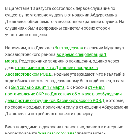
ЗАСТАВЛЯЕТ
Дагестан
В Дагестане 13 августа состоялось первое слушание по
КАВКАЗ ЗА ПАЛЕСТИНУ
Ингушетия
существу по уголовному делу в отношении Абдурахмана
ИНАКОМЫСЛИЕ В ЧЕЧНЕ
Джакаева, обвиняемого в незаконном хранении оружия. На
Кабардино-Балкария
ПРЕСЛЕДОВАНИЕ АКТИВИСТОВ
слушаниях были допрошены свидетели обеих сторон
МОБИЛИЗАЦИЯ И ПРОТЕСТЫ
Калмыкия
участников процесса.
Карачаево-Черкесия
Напомним, что Джакаев
был задержан
в селении Муцалаул
Краснодарский край
Хасавюртовского района
во время спецоперации 1
Нагорный Карабах
марта
. Родственники заявили о похищении, однако через
день
стало известно, что Джакаев находится в
Российская Федерация
Хасавюртовском РОВД
. Родные утверждают, что изъятый в
Ростовская область
ходе обыска пистолет задержанному был подброшен, а сам
он
был сильно избит 17 марта
. СК России
отменил
Северная Осетия - Алания
постановление СКР по Дагестану об отказе в возбуждении
СКФО
дела против сотрудников Хасавюртовского РОВД
, которые,
по словам родных, применяли силу в отношении Абдурахмана
Ставропольский край
Джакаева, и потребовал провести проверку.
Чечня
Южная Осетия
Вина подсудимого доказана полностью, заявил в интервью
корреспонденту
"Кавказского узла"
представитель