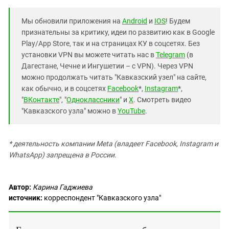
Мы обновили приложения на
Android
и
IOS
! Будем
признательны за критику, идеи по развитию как в Google
Play/App Store, так и на страницах КУ в соцсетях. Без
установки VPN вы можете читать нас в
Telegram
(в
Дагестане, Чечне и Ингушетии – с VPN). Через VPN
можно продолжать читать "Кавказский узел" на сайте,
как обычно, и в соцсетях
Facebook
*,
Instagram
*,
"
ВКонтакте
", "
Одноклассники
" и
X
. Смотреть видео
"Кавказского узла" можно в
YouTube
.
* деятельность компании Meta (владеет Facebook, Instagram и
WhatsApp) запрещена в России.
Автор:
Карина Гаджиева
источник:
корреспондент "Кавказского узла"