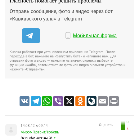
Гласность помогает решить проблемы
Отправь сообщение, фото и видео через бот
«Кавказского узла» в Telegram
Мобильная форма
Кнопка работает при установленном приложении Telegram. После
перехода в бот, нажмите на «Запустить бота» и напишите нам. Для
отправки фото и видео — нажмите на значок скрепки, выберите
функцию «Файл», затем отметьте фото или видео в памяти устройства и
нажмите «Отправить».
VK
Telegram
WhatsApp
Viber
X
Odnoklassniki
LiveJournal
Email
Print
0
Оценить:
14.08.12 в 09:14
4
МиромПравитЛюбовь
(Конфликтный)
#