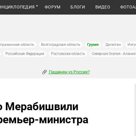
ЭНЦИКЛОПЕДИЯ
ФОРУМ
БЛОГИ
ВИДЕО
ФОТОА
страханская область
Волгоградская область
Грузия
Дагестан
Ингу
Российская Федерация
Ростовская область
Северная Осетия - Алания
Пашинян vs Россия?
но Мерабишвили
премьер-министра