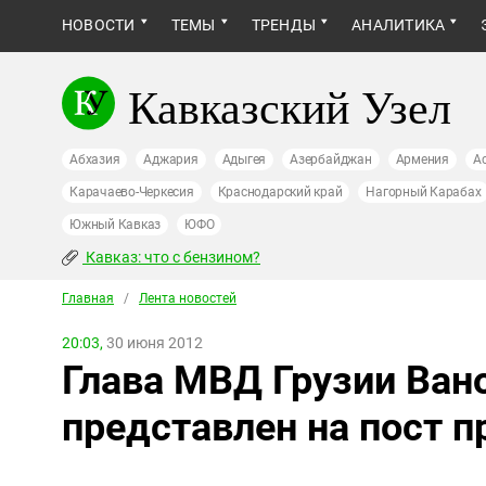
НОВОСТИ
ТЕМЫ
ТРЕНДЫ
АНАЛИТИКА
Кавказский Узел
Абхазия
Аджария
Адыгея
Азербайджан
Армения
А
Карачаево-Черкесия
Краснодарский край
Нагорный Карабах
Южный Кавказ
ЮФО
Кавказ: что с бензином?
Главная
/
Лента новостей
20:03,
30 июня 2012
Глава МВД Грузии Ва
представлен на пост 