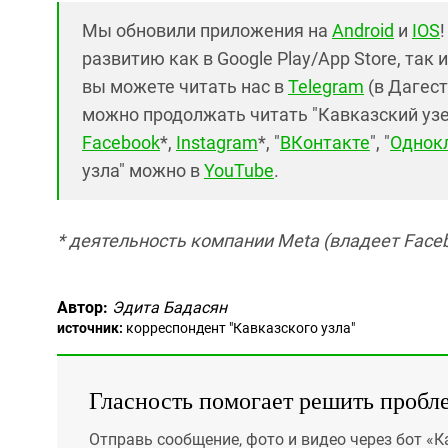
Мы обновили приложения на
Android
и
IOS
развитию как в Google Play/App Store, так 
вы можете читать нас в
Telegram
(в Дагест
можно продолжать читать "Кавказский узел"
Facebook
*,
Instagram
*, "
ВКонтакте
", "
Однок
узла" можно в
YouTube
.
* деятельность компании Meta (владеет Faceb
Автор:
Эдита Бадасян
источник:
корреспондент "Кавказского узла"
Гласность помогает решить пробл
Отправь сообщение, фото и видео через бот «К