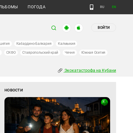
ЛЬБОМЫ
ПОГОДА
RU
EN
ВОЙТИ
шетия
Кабардино-Балкария
Калмыкия
СКФО
Ставропольский край
Чечня
Южная Осетия
Экокатастрофа на Кубани
НОВОСТИ