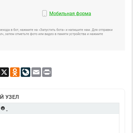
Мобильная форма
ехода в бот, нажмите на «Запустить бота» и напишите нам. Для отправки
», затем отметьте фото или видео в памяти устройства и нажмите
App
Viber
X
Odnoklassniki
LiveJournal
Email
Print
Й УЗЕЛ