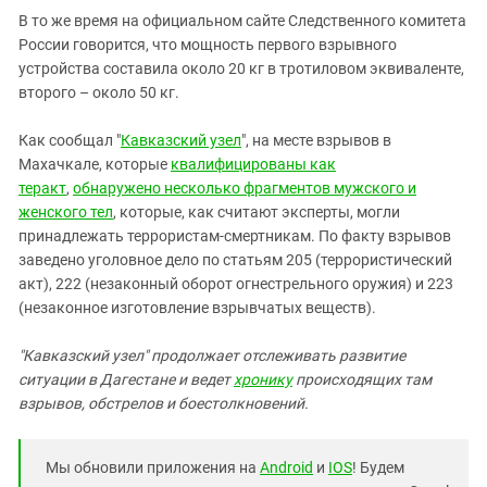
В то же время на официальном сайте Следственного комитета
России говорится, что мощность первого взрывного
устройства составила около 20 кг в тротиловом эквиваленте,
второго – около 50 кг.
Как сообщал "
Кавказский узел
", на месте взрывов в
Махачкале, которые
квалифицированы как
теракт
,
обнаружено несколько фрагментов мужского и
женского тел
, которые, как считают эксперты, могли
принадлежать террористам-смертникам. По факту взрывов
заведено уголовное дело по статьям 205 (террористический
акт), 222 (незаконный оборот огнестрельного оружия) и 223
(незаконное изготовление взрывчатых веществ).
"Кавказский узел" продолжает отслеживать развитие
ситуации в Дагестане и ведет
хронику
происходящих там
взрывов, обстрелов и боестолкновений.
Мы обновили приложения на
Android
и
IOS
! Будем