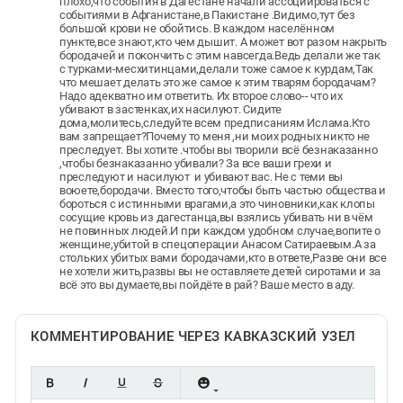
плохо,что события в Дагестане начали ассоциироваться с
событиями в Афганистане,в Пакистане .Видимо,тут без
большой крови не обойтись. В каждом населённом
пункте,все знают,кто чем дышит. А может вот разом накрыть
бородачей и покончить с этим навсегда.Ведь делали же так
с турками-месхитинцами,делали тоже самое к курдам,Так
что мешает делать это же самое к этим тварям бородачам?
Надо адекватно им ответить. Их второе слово-- что их
убивают в застенках,их насилуют. Сидите
дома,молитесь,следуйте всем предписаниям Ислама.Кто
вам запрещает?Почему то меня ,ни моих родных никто не
преследует. Вы хотите .чтобы вы творили всё безнаказанно
,чтобы безнаказанно убивали? За все ваши грехи и
преследуют и насилуют и убивают вас. Не с теми вы
воюете,бородачи. Вместо того,чтобы быть частью общества и
бороться с истинными врагами,а это чиновники,как клопы
сосущие кровь из дагестанца,вы взялись убивать ни в чём
не повинных людей.И при каждом удобном случае,вопите о
женщине,убитой в спецоперации Анасом Сатираевым.А за
стольких убитых вами бородачами,кто в ответе,Разве они все
не хотели жить,развы вы не оставляете детей сиротами и за
всё это вы думаете,вы пойдёте в рай? Ваше место в аду.
КОММЕНТИРОВАНИЕ ЧЕРЕЗ КАВКАЗСКИЙ УЗЕЛ