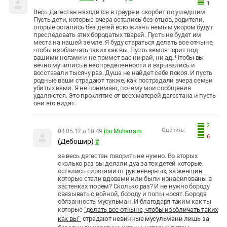
1
Весь Дагестан находится в трауре и скорбит по ушедшим.
Пусть дети, которые вчера остались без отцов, родители,
оторые остались без детей всю жизнь немым укором будут
преследовать этих бородатых тварей. Пусть не будет им
места на нашей земле. Я буду стараться делать все отныне,
чтобы изобличать таких как вы. Пусть земля горит под
вашими ногами и не примет вас ни рай, ни ад. Чтобы вы
вечно мучились в неопределенности и взрывались и
восставали тысячу раз. Душа не найдет себе покоя. И пусть
родные ваши страдают также, как пострадали вчера семьи
убитых вами. Я не понимаю, почему мои сообщения
удаляются. Это проклятие от всех матерей дагестана и пусть
они его видят.
2
Оценить:
04.05.12 в 10:49
ibn Muharram
6
(Дебошир)
#
за весь дагестан говорить не нужно. Во вторых
сколько раз вы делали дуа за тех детей которые
остались сиротами от рук неверных, за женщин
которые стали вдовами или были изнасилованы в
застенках тюрем? Сколько раз? И не нужно бороду
связывать с войной, бороду и попы носят. Борода
обязанность мусульман. И благодаря таким как ты
которые
"д
елать все отныне, чтобы изобличать таких
как вы"
страдают невинные мусульмани лишь за