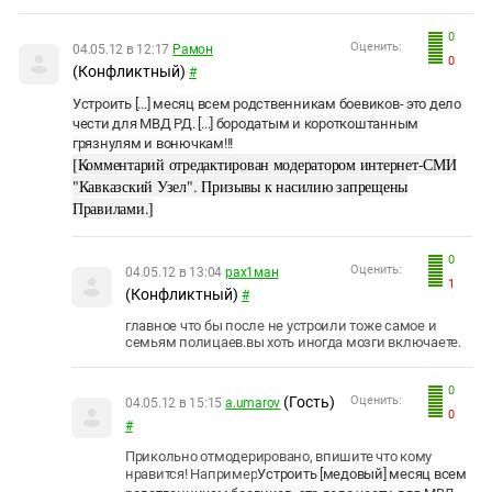
0
Оценить:
04.05.12 в 12:17
Рамон
0
(Конфликтный)
#
Устроить [...] месяц всем родственникам боевиков- это дело
чести для МВД РД. [...] бородатым и короткоштанным
грязнулям и вонючкам!!!
[Комментарий отредактирован модератором интернет-СМИ
"Кавказский Узел". Призывы к насилию запрещены
Правилами.]
0
Оценить:
04.05.12 в 13:04
рах1ман
1
(Конфликтный)
#
главное что бы после не устроили тоже самое и
семьям полицаев.вы хоть иногда мозги включаете.
0
(Гость)
Оценить:
04.05.12 в 15:15
a.umarov
0
#
Прикольно отмодерировано, впишите что кому
нравится! Например
Устроить [медовый] месяц всем