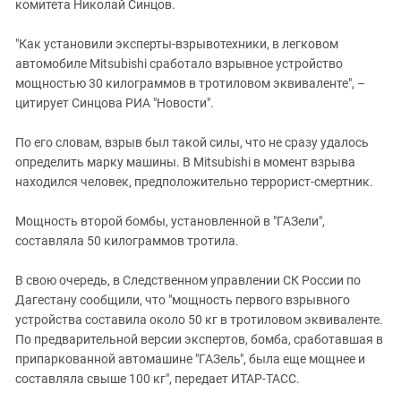
Южный Кавказ
комитета Николай Синцов.
ЮФО
"Как установили эксперты-взрывотехники, в легковом
автомобиле Mitsubishi сработало взрывное устройство
мощностью 30 килограммов в тротиловом эквиваленте", –
цитирует Синцова РИА "Новости".
По его словам, взрыв был такой силы, что не сразу удалось
определить марку машины. В Mitsubishi в момент взрыва
находился человек, предположительно террорист-смертник.
Мощность второй бомбы, установленной в "ГАЗели",
составляла 50 килограммов тротила.
В свою очередь, в Следственном управлении СК России по
Дагестану сообщили, что "мощность первого взрывного
устройства составила около 50 кг в тротиловом эквиваленте.
По предварительной версии экспертов, бомба, сработавшая в
припаркованной автомашине "ГАЗель", была еще мощнее и
составляла свыше 100 кг", передает ИТАР-ТАСС.