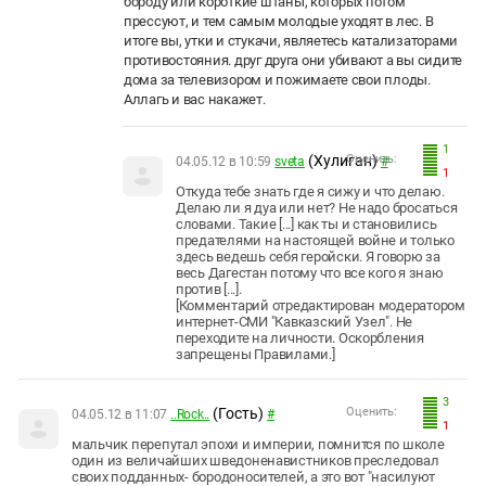
бороду или короткие штаны, которых потом
прессуют, и тем самым молодые уходят в лес. В
итоге вы, утки и стукачи, являетесь катализаторами
противостояния. друг друга они убивают а вы сидите
дома за телевизором и пожимаете свои плоды.
Аллагь и вас накажет.
1
(Хулиган)
Оценить:
04.05.12 в 10:59
sveta
#
1
Откуда тебе знать где я сижу и что делаю.
Делаю ли я дуа или нет? Не надо бросаться
словами. Такие [...] как ты и становились
предателями на настоящей войне и только
здесь ведешь себя геройски. Я говорю за
весь Дагестан потому что все кого я знаю
против [...].
[Комментарий отредактирован модератором
интернет-СМИ "Кавказский Узел". Не
переходите на личности. Оскорбления
запрещены Правилами.]
3
(Гость)
Оценить:
04.05.12 в 11:07
..Rock..
#
1
мальчик перепутал эпохи и империи, помнится по школе
один из величайших шведоненавистников преследовал
своих подданных- бородоносителей, а это вот "насилуют