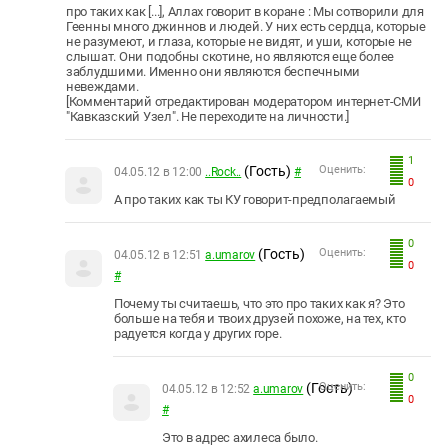
про таких как [...], Аллах говорит в коране : Мы сотворили для
Геенны много джиннов и людей. У них есть сердца, которые
не разумеют, и глаза, которые не видят, и уши, которые не
слышат. Они подобны скотине, но являются еще более
заблудшими. Именно они являются беспечными
невеждами.
[Комментарий отредактирован модератором интернет-СМИ
"Кавказский Узел". Не переходите на личности.]
1
(Гость)
Оценить:
04.05.12 в 12:00
..Rock..
#
0
А про таких как ты КУ говорит-предполагаемый
0
(Гость)
Оценить:
04.05.12 в 12:51
a.umarov
0
#
Почему ты считаешь, что это про таких как я? Это
больше на тебя и твоих друзей похоже, на тех, кто
радуется когда у других горе.
0
(Гость)
Оценить:
04.05.12 в 12:52
a.umarov
0
#
Это в адрес ахилеса было.