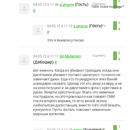
0
(Гость)
Оценить:
04.05.12 в 11:08
a.umarov
Тебя тоже пытали?
0
#
0
(Гость)
Оценить:
04.05.12 в 11:10
a.umarov
0
#
Это я Ахивлесу писал.
0
Оценить:
04.05.12 в 11:11
ibn Muharram
5
(Дебошир)
#
вот именно. Когда их убивают трагедия, когда они
десятками убивают пытают насилуют, то никто не
замечает даже. Еще кто то умудрился этих Ваней
шахидами назвать. Шахид тот кто умер за веру, а не
за конституцию и за двухглавого орла с крестами в
руках. Умерли крестоносцы. Жаль что невиные
пострадали, но это произошло как говорят СМИ
после второго взрыва, то есть виной всему
любопытсво дагестанцев, вместо того чтоб бежать,
кучкуются. Пусть Аллагь поможет невинным
мирным жителям.
1
(Хулиган)
Оценить: