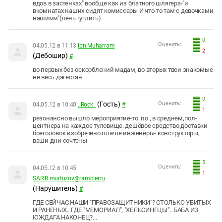
вдов в застенках" вообще как из блатного шлягера-"и
вкомнатах наших сидят комиссары И что-то там с девочками
нашими"(лень гуглить)
0
Оценить:
04.05.12 в 11:13
ibn Muharram
2
(Дебошир)
#
во первых без оскорблений мадам, во вторых твои знакомые
не весь дагестан.
0
(Гость)
Оценить:
04.05.12 в 10:40
..Rock..
#
1
резонансно вышло мероприятие-то. по , в среднем,пол-
центнера на каждое туловище. дешёвое средство доставки
боеголовок изобретено.плачте инженеры- конструкторы,
ваши дни сочтены
5
Оценить:
04.05.12 в 10:45
1
SARIR.murtuzov@rambler.ru
(Нарушитель)
#
ГДЕ СЕЙЧАС НАШИ "ПРАВОЗАЩИТНИКИ"? СТОЛЬКО УБИТЫХ
И РАНЕНЫХ.. ГДЕ "МЕМОРИАЛ", "ХЕЛЬСИНГЦЫ".. БАБА ИЗ
ЮЖДАГА НАКОНЕЦ?...