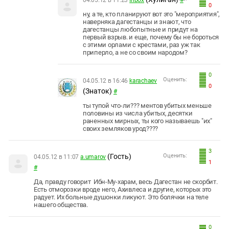
04.05.12 в 11:23
Inbox
#
0
ну, а те, кто планируют вот это "мероприятия",
наверняка дагестанцы и знают, что
дагестанцы любопытные и придут на
первый взрыв. и еще, почему бы не бороться
с этими орлами с крестами, раз уж так
приперло, а не со своим народом?
0
Оценить:
04.05.12 в 16:46
karachaev
0
(Знаток)
#
ты тупой что-ли??? ментов убитых меньше
половины из числа убитых, десятки
раненных мирных, ты кого называешь "их"
своих земляков урод????
3
(Гость)
Оценить:
04.05.12 в 11:07
a.umarov
1
#
Да, правду говорит Ибн-Му-харам, весь Дагестан не скорбит.
Есть отморозки вроде него, Ахивлеса и другие, которых это
радует. Их больные душонки ликуют. Это болячки на теле
нашего общества.
0