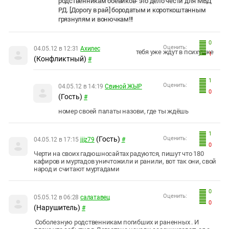
родственникам боевиков- это дело чести для МВД
РД. [Дорогу в рай] бородатым и короткоштанным
грязнулям и вонючкам!!!
0
Оценить:
04.05.12 в 12:31
Aхилес
тебя уже ждут в психушке
1
(Конфликтный)
#
1
Оценить:
04.05.12 в 14:19
Свиной ЖЫР
0
(Гость)
#
номер своей палаты назови, где ты ждёшь
1
(Гость)
Оценить:
04.05.12 в 17:15
jjjz79
#
0
Черти на своих гадюшносайтах радуются, пишут что 180
кафиров и муртадов уничтожили и ранили, вот так они, свой
народ и считают муртадами
0
Оценить:
05.05.12 в 06:28
салатавец
0
(Нарушитель)
#
Соболезную родственникам погибших и раненных . И