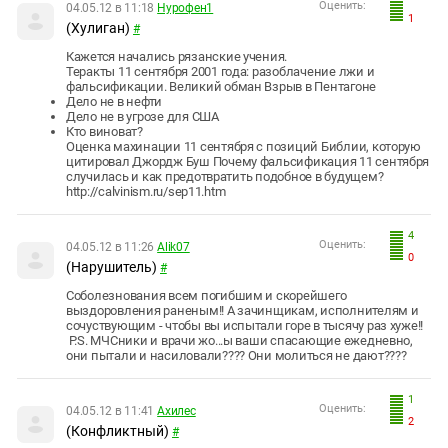
Оценить:
04.05.12 в 11:18
Нурофен1
1
(Хулиган)
#
Кажется начались рязанские учения.
Теракты 11 сентября 2001 года: разоблачение лжи и
фальсификации. Великий обман Взрыв в Пентагоне
Дело не в нефти
Дело не в угрозе для США
Кто виноват?
Оценка махинации 11 сентября с позиций Библии, которую
цитировал Джордж Буш Почему фальсификация 11 сентября
случилась и как предотвратить подобное в будущем?
http://calvinism.ru/sep11.htm
4
Оценить:
04.05.12 в 11:26
Alik07
0
(Нарушитель)
#
Соболезнования всем погибшим и скорейшего
выздоровления раненым!! А зачинщикам, исполнителям и
сочуствующим - чтобы вы испытали горе в тысячу раз хуже!!
P.S. МЧСники и врачи жо...ы ваши спасающие ежедневно,
они пытали и насиловали???? Они молиться не дают????
1
Оценить:
04.05.12 в 11:41
Aхилес
2
(Конфликтный)
#