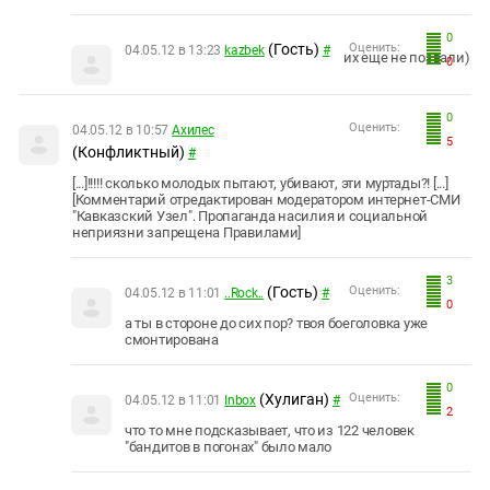
0
(Гость)
Оценить:
04.05.12 в 13:23
kazbek
#
их еще не позвали)
0
0
Оценить:
04.05.12 в 10:57
Aхилес
5
(Конфликтный)
#
[...]!!!!! сколько молодых пытают, убивают, эти муртады?! [...]
[Комментарий отредактирован модератором интернет-СМИ
"Кавказский Узел". Пропаганда насилия и социальной
неприязни запрещена Правилами]
3
(Гость)
Оценить:
04.05.12 в 11:01
..Rock..
#
0
а ты в стороне до сих пор? твоя боеголовка уже
смонтирована
0
(Хулиган)
Оценить:
04.05.12 в 11:01
Inbox
#
2
что то мне подсказывает, что из 122 человек
"бандитов в погонах" было мало