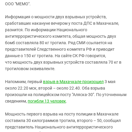
ЗАСТАВЛЯЕТ
ООО "МЕМО".
Дагестан
КАВКАЗ ЗА ПАЛЕСТИНУ
Ингушетия
ИНАКОМЫСЛИЕ В ЧЕЧНЕ
Информация о мощности двух взрывных устройств,
сработавших накануне вечером у поста ДПС в Махачкале,
Кабардино-Балкария
ПРЕСЛЕДОВАНИЕ АКТИВИСТОВ
разнится. По информации Национального
МОБИЛИЗАЦИЯ И ПРОТЕСТЫ
Калмыкия
антитеррористического комитета, общая мощность двух
Карачаево-Черкесия
бомб составляла 80 кг тротила. Ряд СМИ ссылается на
представителей Следственного комитета РФ и приводит
Краснодарский край
данные о 150 кг тротила. На сайте СК РФ говорится,
Нагорный Карабах
что мощность двух взрывных устройств составляла 70 кг в
тротиловом эквиваленте.
Российская Федерация
Ростовская область
Напомним, первый
в
зрыв в Махачкале произошел
3 мая
Северная Осетия - Алания
около 22.20 мск, второй – около 22.40. Оба взрыва
произошли на полицейском посту "Аляска-30". По уточненным
СКФО
сведениям,
погибли 13 человек
.
Ставропольский край
Мощность первого взрыва на посту полиции в Махачкале
Чечня
составила 30 килограммов тротила, второго – 50, сообщил
Южная Осетия
представитель Национального антитеррористического