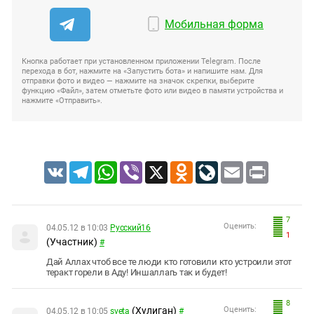
Мобильная форма
Кнопка работает при установленном приложении Telegram. После
перехода в бот, нажмите на «Запустить бота» и напишите нам. Для
отправки фото и видео — нажмите на значок скрепки, выберите
функцию «Файл», затем отметьте фото или видео в памяти устройства и
нажмите «Отправить».
VK
Telegram
WhatsApp
Viber
X
Odnoklassniki
LiveJournal
Email
Print
7
Оценить:
04.05.12 в 10:03
Русский16
1
(Участник)
#
Дай Аллах чтоб все те люди кто готовили кто устроили этот
теракт горели в Аду! Иншаллагь так и будет!
8
(Хулиган)
Оценить:
04.05.12 в 10:05
sveta
#