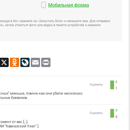
Мобильная форма
ехода в бот, нажмите на «Запустить бота» и напишите нам. Для отправки
», затем отметьте фото или видео в памяти устройства и нажмите
App
Viber
X
Odnoklassniki
LiveJournal
Email
Print
0
Оценить:
1
есных" меньше, помню как они убили несколько
льных боевиков.
0
Оценить:
0
нт от вас [...].
 "Кавказский Узел".]