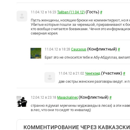
(Гость)
11.04.12 в 16:23
Taliban (11 04 12)
#
Пусть женщины, носящие брюки не комментируют, но я 
Убитые которые пошли за черемшой, приравнивают к боев
кто вообще считается боевиками. Чечня это информацио
северная корея.
(Конфликтный)
11.04.12 в 18:28
Caucasus
#
Брат это не относится тебе и Абу-Абдуллах, вилая
(Участник)
11.04.12 в 21:02
Чингизид
#
две сестры женские разговоры ведут. и п
(Конфликтный)
12.04.12 в 23:18
Maxackalinec
#
странно я думал мужчины муджахеды в лесах) а эти навер
в лес, что они то сидят то инвалид)
КОММЕНТИРОВАНИЕ ЧЕРЕЗ КАВКАЗСКИ