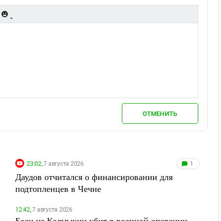
ОТМЕНИТЬ
23:02,
7 августа 2026
1
Даудов отчитался о финансировании для
подтопленцев в Чечне
12:42,
7 августа 2026
Боец из Калмыкии убит в военной операции