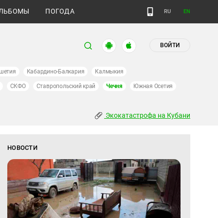
ЛЬБОМЫ
ПОГОДА
RU
EN
ВОЙТИ
шетия
Кабардино-Балкария
Калмыкия
СКФО
Ставропольский край
Чечня
Южная Осетия
Экокатастрофа на Кубани
НОВОСТИ