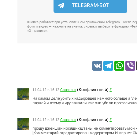
TELEGRAM-БОТ
Кнопка работает при установленном приложении Telegram. После пер
фото и видео — нажмите на значок скрепки, выберите функцию «Файл
«Отправить».
VK
Telegram
Whats
(Конфликтный)
11.04.12 в 16:12
Caucasus
#
На самом деле убитых кадыровцев намного больше а "л
парней и всему миру заявили как они убили професиона
(Конфликтный)
11.04.12 в 16:12
Caucasus
#
прошу дженшин носяших штаны не коментировать мой коме
[Комментарий отредактирован модератором Интернет-СМИ