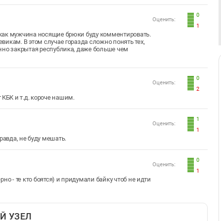
0
Оценить:
1
как мужчина носящие брюки буду комментировать.
икам. В этом случае горазда сложно понять тех,
нно закрытая республика, даже больше чем
0
Оценить:
2
т КБК и т.д. короче нашим.
1
Оценить:
1
равда, не буду мешать.
0
Оценить:
1
но - те кто боятся) и придумали байку чтоб не идти
Й УЗЕЛ