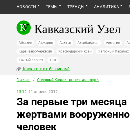
НОВОСТИ
ТЕМЫ
ТРЕНДЫ
АНАЛИТИКА
Кавказский Узел
Абхазия
Аджария
Адыгея
Азербайджан
Армения
А
Карачаево-Черкесия
Краснодарский край
Нагорный Карабах
Южный Кавказ
ЮФО
Кавказ: что с бензином?
Главная
/
Северный Кавказ - статистика жертв
13:12,
11 апреля 2012
За первые три месяца 
жертвами вооруженног
человек