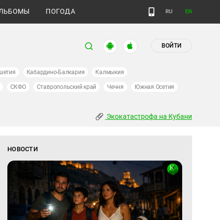
ЛЬБОМЫ
ПОГОДА
RU
EN
ВОЙТИ
шетия
Кабардино-Балкария
Калмыкия
СКФО
Ставропольский край
Чечня
Южная Осетия
Экокатастрофа на Кубани
НОВОСТИ