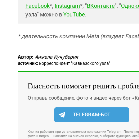
Facebook
*,
Instagram
*, "
ВКонтакте
", "
Однок
узла" можно в
YouTube
.
* деятельность компании Meta (владеет Faceb
Автор:
Анжела Кучуберия
источник:
корреспондент "Кавказского узла"
Гласность помогает решить пробл
Отправь сообщение, фото и видео через бот «К
TELEGRAM-БОТ
Кнопка работает при установленном приложении Telegram. После пер
фото и видео — нажмите на значок скрепки, выберите функцию «Файл