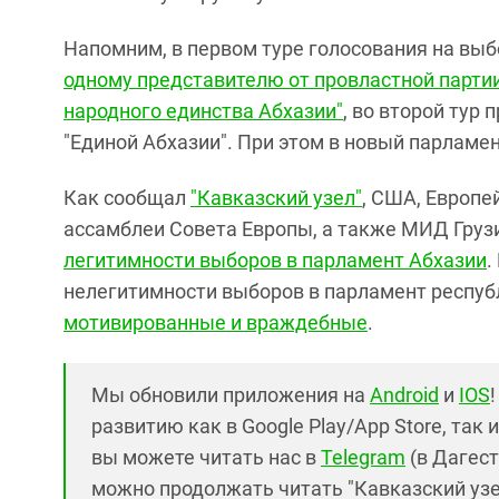
Напомним, в первом туре голосования на вы
одному представителю от провластной партии
народного единства Абхазии"
, во второй тур
"Единой Абхазии". При этом в новый парламе
Как сообщал
"Кавказский узел"
, США, Европе
ассамблеи Совета Европы, а также МИД Груз
легитимности выборов в парламент Абхазии
.
нелегитимности выборов в парламент респу
мотивированные и враждебные
.
Мы обновили приложения на
Android
и
IOS
развитию как в Google Play/App Store, так 
вы можете читать нас в
Telegram
(в Дагест
можно продолжать читать "Кавказский узел"