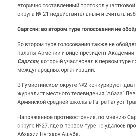
вторично составленный протокол участковой
округа № 21 недействительным и считать из
Саргсян: во втором туре голосования не обой
Во втором туре голосования также не обойде
палаты Армении и вице-президент Академии
Саргсян
, который участвовал в первом туре 
международных организаций.
В Гумистинском округе №2 конкурируют два 
журналист местного телевидения "Абаза" Лево
Армянской средней школы в Гагре Галуст Трап
Напряженное противостояние, по мнению Сар
округе №27, где в первом туре не удалось п
Абхазии Нугзару Ашубе.