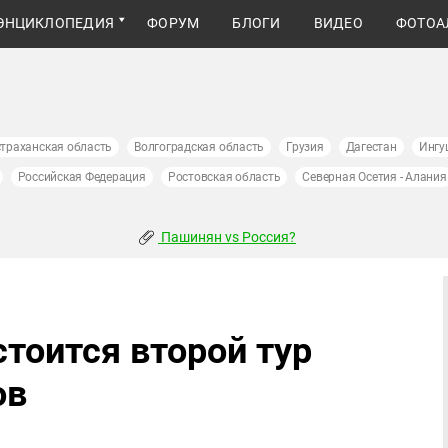
ЭНЦИКЛОПЕДИЯ
ФОРУМ
БЛОГИ
ВИДЕО
ФОТОА
траханская область
Волгоградская область
Грузия
Дагестан
Ингу
Российская Федерация
Ростовская область
Северная Осетия - Алания
Пашинян vs Россия?
стоится второй тур
ов