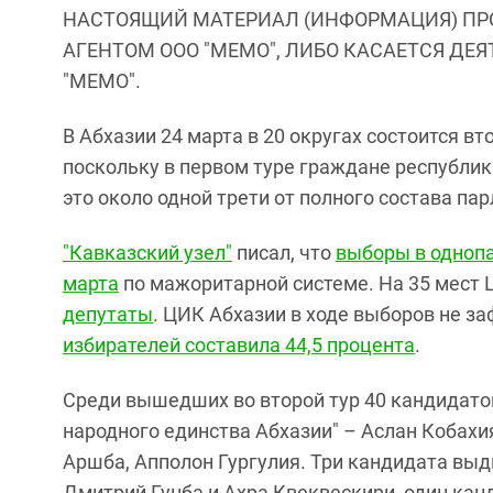
НАСТОЯЩИЙ МАТЕРИАЛ (ИНФОРМАЦИЯ) ПР
АГЕНТОМ ООО "МЕМО", ЛИБО КАСАЕТСЯ ДЕ
"МЕМО".
В Абхазии 24 марта в 20 округах состоится в
поскольку в первом туре граждане республик
это около одной трети от полного состава па
"Кавказский узел"
писал, что
выборы в одноп
марта
по мажоритарной системе. На 35 мест
депутаты
. ЦИК Абхазии в ходе выборов не з
избирателей составила 44,5 процента
.
Среди вышедших во второй тур 40 кандидато
народного единства Абхазии" – Аслан Кобахия
Аршба, Апполон Гургулия. Три кандидата выд
Дмитрий Гунба и Ахра Квеквескири, один канд