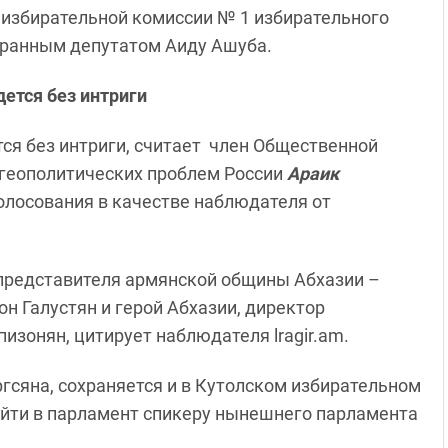
 избирательной комиссии № 1 избирательного
бранным депутатом Аиду Ашуба.
дется без интриги
тся без интриги, считает член Общественной
 геополитических проблем России
Араик
голосования в качестве наблюдателя от
представителя армянской общины Абхазии –
н Галустян и герой Абхазии, директор
изонян, цитирует наблюдателя lragir.am.
гсяна, сохраняется и в Кутолском избирательном
ройти в парламент спикеру нынешнего парламента