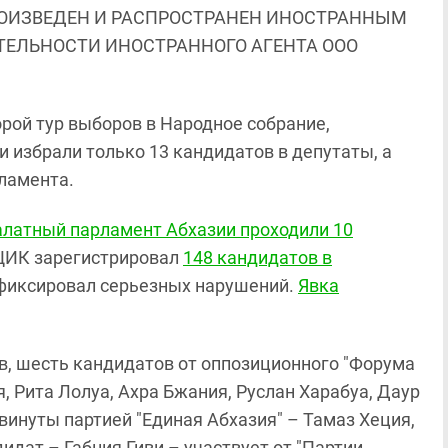
ОИЗВЕДЕН И РАСПРОСТРАНЕН ИНОСТРАННЫМ
ЯТЕЛЬНОСТИ ИНОСТРАННОГО АГЕНТА ООО
торой тур выборов в Народное собрание,
и избрали только 13 кандидатов в депутаты, а
рламента.
алатный парламент Абхазии проходили 10
 ЦИК зарегистрировал
148 кандидатов в
афиксировал серьезных нарушений.
Явка
в, шесть кандидатов от оппозиционного "Форума
, Рита Лолуа, Ахра Бжания, Руслан Харабуа, Даур
винуты партией "Единая Абхазия" – Тамаз Хеция,
идат – Габния Гиви – участвует от "Партии