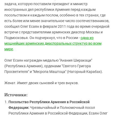
задача, которую поставили президент и министр
иностранных дел республики Армения перед каждым
посольством и каждым послом, особенно в тех странах, где
есть более или менее значительное число соотечественников,
сообщил Олег Есаян в феврале 2011 года во время очередной
встречи с представителями армянских диаспор Москвы и
Подмосковья. Он подчеркнул, что в России -
одна из
мощнейших армянских диаспоральных структур во всем
мире
.
Олег Есаян награжден медалью "Анания Ширакаци"
(Республика Армения), орденами "Святого Григора
Просветителя" и "Месропа Маштоца" (Нагорный Карабах).
Женат. Имеет двоих сыновей и трех внуков.
Источники:
Посольство Республики Армения в Российской
Федерации:
Чрезвычайный и Полномочный посол
Республики Армения в Российской Федерации, Есаян Олег