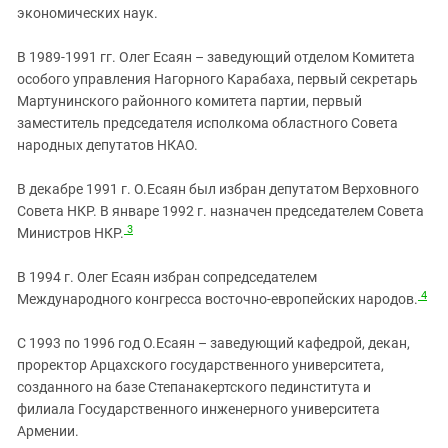
Южный Кавказ
экономических наук.
ЮФО
В 1989-1991 гг. Олег Есаян – заведующий отделом Комитета
особого управления Нагорного Карабаха, первый секретарь
Мартунинского районного комитета партии, первый
заместитель председателя исполкома областного Совета
народных депутатов НКАО.
В декабре 1991 г. О.Есаян был избран депутатом Верховного
Совета НКР. В январе 1992 г. назначен председателем Совета
3
Министров НКР.
В 1994 г. Олег Есаян избран сопредседателем
4
Международного конгресса восточно-европейских народов.
С 1993 по 1996 год О.Есаян – заведующий кафедрой, декан,
проректор Арцахского государственного университета,
созданного на базе Степанакертского пединститута и
филиала Государственного инженерного университета
Армении.