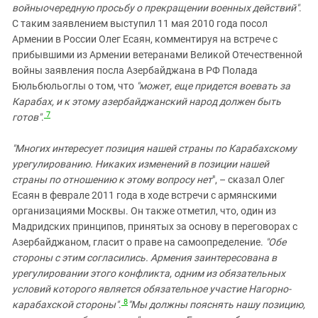
войныочередную просьбу о прекращении военных действий"
.
С таким заявлением выступил 11 мая 2010 года посол
Армении в России Олег Есаян, комментируя на встрече с
прибывшими из Армении ветеранами Великой Отечественной
войны заявления посла Азербайджана в РФ Полада
Бюльбюльоглы о том, что
"может, еще придется воевать за
Карабах, и к этому азербайджанский народ должен быть
7
готов"
.
"Многих интересует позиция нашей страны по Карабахскому
урегулированию. Никаких изменений в позиции нашей
страны по отношению к этому вопросу нет
", – сказал Олег
Есаян в феврале 2011 года в ходе встречи с армянскими
организациями Москвы. Он также отметил, что, один из
Мадридских принципов, принятых за основу в переговорах с
Азербайджаном, гласит о праве на самоопределение.
"Обе
стороны с этим согласились. Армения заинтересована в
урегулировании этого конфликта, одним из обязательных
условий которого является обязательное участие Нагорно-
8
карабахской стороны"
.
"Мы должны пояснять нашу позицию,