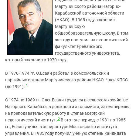
ЗАСТАВЛЯЕТ
Дагестан
Мартунинского района Нагорно-
КАВКАЗ ЗА ПАЛЕСТИНУ
Карабахской автономной области
Ингушетия
ИНАКОМЫСЛИЕ В ЧЕЧНЕ
(НКАО). В 1965 году закончил
Кабардино-Балкария
ПРЕСЛЕДОВАНИЕ АКТИВИСТОВ
Мартунинскую
МОБИЛИЗАЦИЯ И ПРОТЕСТЫ
общеобразовательную школу. В том
Калмыкия
же году поступил на экономический
Карачаево-Черкесия
факультет Ереванского
Краснодарский край
государственного университета,
который закончил в 1970 году.
Нагорный Карабах
Российская Федерация
В 1970-1974 гг. О.Есаян работал в комсомольских и
партийных органах Мартунинского района НКАО. Член КПСС
Ростовская область
1
(до 1991).
Северная Осетия - Алания
СКФО
С 1974 по 1989 гг. Олег Есаян трудился в сельском хозяйстве
Нагорного Карабаха, в должности экономиста, затем перешел
Ставропольский край
на преподавательскую работу в Степанакертский
Чечня
2
педагогический институт.
В этот же период, с 1981 по 1985
гг., Есаян учился в аспирантуре Московского института
Южная Осетия
управления. В 1985 году получил ученую степень кандидата