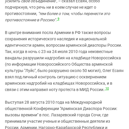
усилить свое объединение",
– сказал Есаян, особо
подчеркнув, что речь ни в коем случае не идет о
противостоянии,
"тем более о том, чтобы перенести это
9
противостояние в Россию"
.
В центре внимания посла Армении в РФ также вопросы
сохранения исторического наследия и национальной
идентичности армян, вопросам армянской диаспоры России.
Так, когда в ночь с 23 на 24 июля 2010 года неизвестные
вандалы разрушили надгробия на кладбище Новороссийска
(по информации Новороссийского Общества армянской
культуры "Луйс", было разрушено около 50 могил), Олег Есаян
взял под личный контроль ситуацию с осквернением
армянских надгробий на кладбищах Новороссийска, и в
10
связи с этим направил ноту протеста в МИД России.
Выступая 28 августа 2010 года на Международной
общественной Конференции "Армянская Диаспора России:
вызовы времени" в пос. Лазаревский города Сочи, где
принимали участие ученые и общественные деятели из
России, Армении, Нагорно-Карабахской Республики и