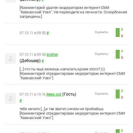
[Комментарий удален модератором интернет-СМИ
"Кавказский Узел". Не переходите на личности. Оскорбления
запрещены.]
0
Оценить:
07.10.11 в 09:50
#
0
0
Оценить:
07.10.11 в 09:54
brother
0
(Дебошир)
#
[...] что ты еще можешь написать кроме этого? )))
[Комментарий отредактирован модератором интернет-СМИ
"Кавказский Узел"]
0
(Гость)
Оценить:
07.10.11 в 10:16
Мега оо3
0
#
тебе ничего [...],и так хватит,ничем не проймёшь
[Комментарий отредактирован модератором интернет-СМИ
"Кавказский Узел"]
0