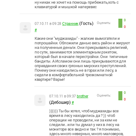
ну никак не хочет на помощь прибежать,хоть с
клавиатурой и мышкой наперевес
0
(Гость)
Оценить:
07.10.11 в 09:28
Странник
0
#
Какие они "муджахиды" - жалкие вымогатели и
попрошайки. Обложили данью весь район и жируют
на полученные деньги. Они прикрываясь религией,
по сути, занимаются элементарным рэкетом,
который был в начале перестройки. Они типичные
бандиты. А Исламом они лишь прикрываются для
оправдания своих грязных мирских преступлений.
Почему они находились не в горах или лесу, а
сидели в комфортабельной трехкомнатной
квартире? Варье!
0
Оценить:
07.10.11 в 09:37
brother
0
(Дебошир)
#
)))))) Ты бы хотел, чтоб муджахиды все
время в лесу находились да ? )) чтоб
операции не проводили, ни за кем не
следили.. или ты думал у них в лесу на
мониторе все видно и так ? я понимаю,
здесь много неверных, много маловеров,