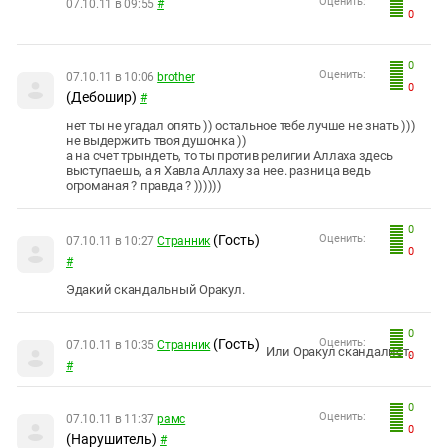
Оценить:
07.10.11 в 09:55
#
0
0
Оценить:
07.10.11 в 10:06
brother
0
(Дебошир)
#
нет ты не угадал опять )) остальное тебе лучше не знать )))
не выдержить твоя душонка ))
а на счет трындеть, то ты против религии Аллаха здесь
выступаешь, а я Хавла Аллаху за нее. разница ведь
огроманая ? правда ? ))))))
0
(Гость)
Оценить:
07.10.11 в 10:27
Странник
0
#
Эдакий скандальный Оракул.
0
(Гость)
Оценить:
07.10.11 в 10:35
Странник
Или Оракул скандалист.
0
#
0
Оценить:
07.10.11 в 11:37
рамс
0
(Нарушитель)
#