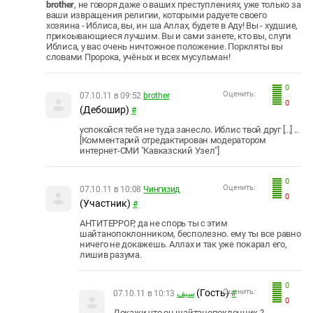
brother
, не говоря даже о ваших преступлениях, уже только за
ваши извращения религии, которыми радуете своего
хозяина - Иблиса, вы, ин ша Аллах, будете в Аду! Вы - худшие,
прикоывающиеся лучшим. Вы и сами занете, кто вы, слуги
Иблиса, у вас очень ничтожное положение. Поркляты вы
словами Пророка, учёных и всех мусульман!
0
Оценить:
07.10.11 в 09:52
brother
0
(Дебошир)
#
успокойся тебя не туда занесло. Иблис твой друг [...] ..
[Комментарий отредактирован модератором
интернет-СМИ "Кавказский Узел"]
0
Оценить:
07.10.11 в 10:08
Чингизид
0
(Участник)
#
АНТИТЕРРОР, да не спорь ты с этим
шайтанопоклонником, бесполезно. ему ты все равно
ничего не докажешь. Аллах и так уже покарал его,
лишив разума.
0
(Гость)
Оценить:
07.10.11 в 10:13
سيف
#
0
Докажи что он шайтанопоклонник ?