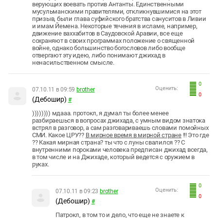
верующих воевать против Антанты. Единственными
мусульманскими правителями, откликнувшимися на этот
призыв, были глава суфийского братства сануситов в Ливии
и имам Йемена. Некоторые течения в исламе, например,
движение ваххабитов в Саудовской Аравии, все еще
сохраняют в своих программах положение о священной
войне, однако большинство богословов либо вообще
отвергают эту идею, либо понимают джихад в
ненасильственном смысле.
0
Оценить:
07.10.11 в 09:59
brother
0
(Дебошир)
#
)))))))) мдааа. протокл, я думал ты более менее
разбираешься в вопросах джихада, с умным видом знатока
встрял в разговор, а сам разговариваешь словами помойных
СМИ. Какое ЦРУ??
В мирное время в мирной стране
!!! Это где
?? Какая мирная страна? ты что с луны свалился ?? С
внутренними пороками человека предписан джихад всегда,
в том числе и на Джихаде, который ведется с оружием в
руках.
0
Оценить:
07.10.11 в 09:23
brother
0
(Дебошир)
#
Патрокл, в том то и дело, что еще не знаете к