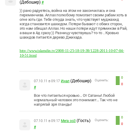
(Дебошир)
#
)) рано радуетесь, война на этом не закончилась и она
переменчива. Аллах полюбому помогает своим рабам хоть в
огне хоть где. Тебе откуда знать, что чувствует муджахид
когда становится шахидом. Потери бывают с обеих сторон,
это нам обещал Аллах. Но наши потери идут прямиком в Рай,
а ваши в Ад сразу )) Разницу чувствуешь? то-то .. Кровью
шахидов питается дерево Джихада.
http://www.islamdin.tv/2008-11-25-18-19-39/1228-2011-10-07-04-
10-51.html
0
(Дебошир)
Оценить:
07.10.11 в 09:17
Инал
0
#
Все что питаеться кровью... От Сатаны! Любой
нормальный человек это понимает... Так что не
напрягай зря гланды!
0
(Гость)
Оценить:
07.10.11 в 09:17
Мега оо3
0
#