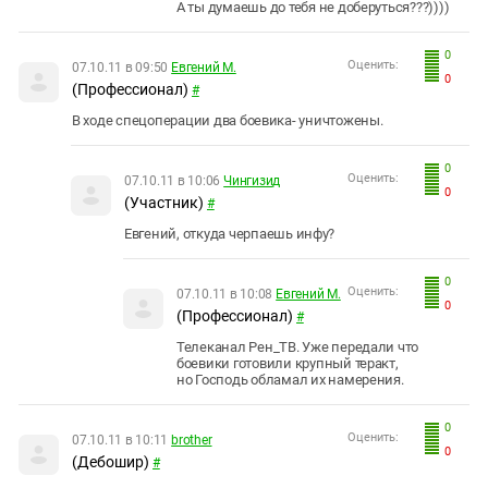
А ты думаешь до тебя не доберуться???))))
0
Оценить:
07.10.11 в 09:50
Евгений М.
0
(Профессионал)
#
В ходе спецоперации два боевика- уничтожены.
0
Оценить:
07.10.11 в 10:06
Чингизид
0
(Участник)
#
Евгений, откуда черпаешь инфу?
0
Оценить:
07.10.11 в 10:08
Евгений М.
0
(Профессионал)
#
Телеканал Рен_ТВ. Уже передали что
боевики готовили крупный теракт,
но Господь обламал их намерения.
0
Оценить:
07.10.11 в 10:11
brother
0
(Дебошир)
#