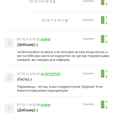
Оценить:
07.10.11 в 10:15
#
0
0
Оценить:
07.10.11 в 10:17
#
0
0
Оценить:
07.10.11 в 10:22
brother
0
(Дебошир)
#
не беспокойся за меня, я не опозорю ислам инша Аллах, а
вот за тебя уже никто не заручится, не зря вас пораженцами
назвали, вы находка для кафиров...
0
Оценить:
07.10.11 в 10:27
АНТИТEPPOP
0
(Гость)
#
Пораженцы - это вы, а мы следуем Сунне Пророка! И не
боимся порицания порицающих!
0
Оценить:
07.10.11 в 10:58
brother
0
(Дебошир)
#