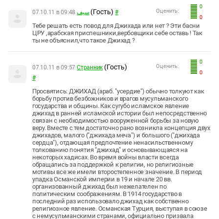
0
(Гость)
Оценить:
07.10.11 в 09:48
سيف
#
0
Тебе решать есть повод для Джихада или нет ? Эти басни
ЦРУ ,арабская приспешники,вербовщики себе оставь ! Так
ты не объяснил,что такое Джихад ?
0
(Гость)
Оценить:
07.10.11 в 09:57
Странник
0
#
Просвятись: ДЖИХАД (араб. "усердие") обычно толкуют как
борьбу против безбожников и врагов мусульманского
государства и общины. Как сугубо исламское явление
джихад в ранней исламской истории был непосредственно
связан с необходимостью вооруженной борьбы за новую
веру. Вместе с тем достаточно рано возникла концепция двух
джихадов, малого ("джихада меча") и большого ("джихада
сердца"), отдающая предпочтение ненасильственному
толкованию понятия "джихад" и основывающаяся на
некоторых хадисах. Во время войны власти всегда
обращались за поддержкой к религии, но религиозные
мотивы все же имели второстепенное значение. В период
упадка Османской империи в 19 и начале 20 вв.
организованный джихад был нежелателен по
политическим соображениям. В 1914 государство в
последний раз использовало джихад как собственно
религиозное явление. Османская Турция, выступая в союзе
с немусульманскими странами, официально призвала