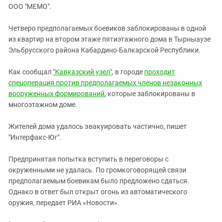
ЗАСТАВЛЯЕТ
ООО "МЕМО".
Дагестан
КАВКАЗ ЗА ПАЛЕСТИНУ
Ингушетия
ИНАКОМЫСЛИЕ В ЧЕЧНЕ
Четверо предполагаемых боевиков заблокированы в одной
из квартир на втором этаже пятиэтажного дома в Тырныаузе
Кабардино-Балкария
ПРЕСЛЕДОВАНИЕ АКТИВИСТОВ
Эльбрусского района Кабардино-Балкарской Республики.
МОБИЛИЗАЦИЯ И ПРОТЕСТЫ
Калмыкия
Карачаево-Черкесия
Как сообщал
"Кавказский узел"
, в городе
проходит
спецоперация против предполагаемых членов незаконных
Краснодарский край
вооруженных формирований
, которые заблокированы в
Нагорный Карабах
многоэтажном доме.
Российская Федерация
Жителей дома удалось эвакуировать частично, пишет
Ростовская область
"Интерфакс-Юг".
Северная Осетия - Алания
Предпринятая попытка вступить в переговоры с
СКФО
окруженными не удалась. По громкоговорящей связи
Ставропольский край
предполагаемым боевикам было предложено сдаться.
Однако в ответ был открыт огонь из автоматического
Чечня
оружия, передает РИА «Новости».
Южная Осетия