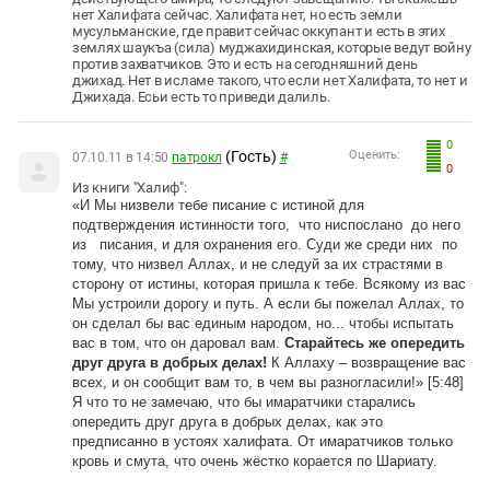
нет Халифата сейчас. Халифата нет, но есть земли
мусульманские, где правит сейчас оккупант и есть в этих
землях шаукъа (сила) муджахидинская, которые ведут войну
против захватчиков. Это и есть на сегодняшний день
джихад. Нет в исламе такого, что если нет Халифата, то нет и
Джихада. Есьи есть то приведи далиль.
0
(Гость)
Оценить:
07.10.11 в 14:50
патрокл
#
0
Из книги "Халиф":
«И Мы низвели тебе писание с истиной для
подтверждения истинности того, что ниспослано до него
из писания, и для охранения его. Суди же среди них по
тому, что низвел Аллах, и не следуй за их страстями в
сторону от истины, которая пришла к тебе. Всякому из вас
Мы устроили дорогу и путь. А если бы пожелал Аллах, то
он сделал бы вас единым народом, но... чтобы испытать
вас в том, что он даровал вам.
Старайтесь же опередить
друг друга в добрых делах!
К Аллаху – возвращение вас
всех, и он сообщит вам то, в чем вы разногласили!» [5:48]
Я что то не замечаю, что бы имаратчики старались
опередить друг друга в добрых делах, как это
предписанно в устоях халифата. От имаратчиков только
кровь и смута, что очень жёстко корается по Шариату.