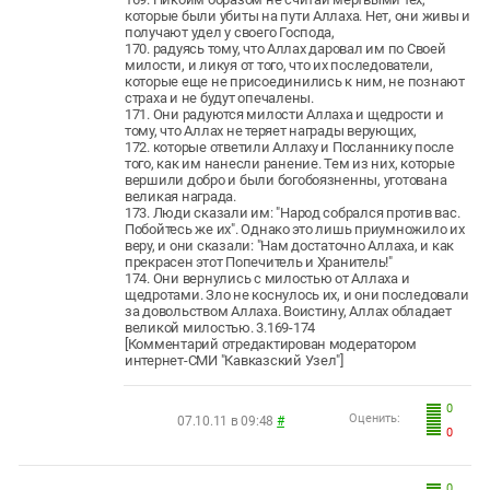
которые были убиты на пути Аллаха. Нет, они живы и
получают удел у своего Господа,
170. радуясь тому, что Аллах даровал им по Своей
милости, и ликуя от того, что их последователи,
которые еще не присоединились к ним, не познают
страха и не будут опечалены.
171. Они радуются милости Аллаха и щедрости и
тому, что Аллах не теряет награды верующих,
172. которые ответили Аллаху и Посланнику после
того, как им нанесли ранение. Тем из них, которые
вершили добро и были богобоязненны, уготована
великая награда.
173. Люди сказали им: "Народ собрался против вас.
Побойтесь же их". Однако это лишь приумножило их
веру, и они сказали: "Нам достаточно Аллаха, и как
прекрасен этот Попечитель и Хранитель!"
174. Они вернулись с милостью от Аллаха и
щедротами. Зло не коснулось их, и они последовали
за довольством Аллаха. Воистину, Аллах обладает
великой милостью. 3.169-174
[Комментарий отредактирован модератором
интернет-СМИ "Кавказский Узел"]
0
Оценить:
07.10.11 в 09:48
#
0
0