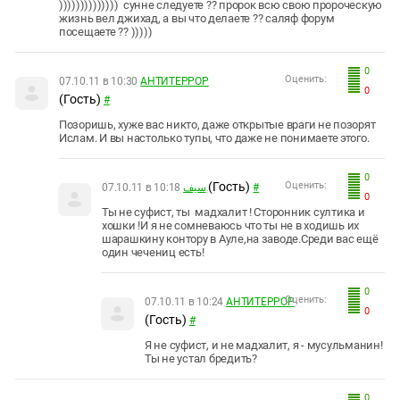
)))))))))))))) сунне следуете ?? пророк всю свою пророческую
жизнь вел джихад, а вы что делаете ?? саляф форум
посещаете ?? )))))
0
Оценить:
07.10.11 в 10:30
АНТИТEPPOP
0
(Гость)
#
Позоришь, хуже вас никто, даже открытые враги не позорят
Ислам. И вы настолько тупы, что даже не понимаете этого.
0
(Гость)
Оценить:
07.10.11 в 10:18
سيف
#
0
Ты не суфист, ты мадхалит ! Сторонник султика и
хошки !И я не сомневаюсь что ты не в ходишь их
шарашкину контору в Ауле,на заводе.Среди вас ещё
один чечениц есть!
0
Оценить:
07.10.11 в 10:24
АНТИТEPPOP
0
(Гость)
#
Я не суфист, и не мадхалит, я - мусульманин!
Ты не устал бредить?
0