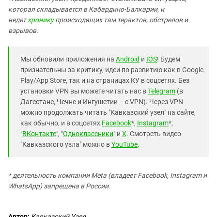
которая складывается в Кабардино-Балкарии, и
ведет
хронику
происходящих там терактов, обстрелов и
взрывов.
Мы обновили приложения на
Android
и
IOS
! Будем
признательны за критику, идеи по развитию как в Google
Play/App Store, так и на страницах КУ в соцсетях. Без
установки VPN вы можете читать нас в
Telegram
(в
Дагестане, Чечне и Ингушетии – с VPN). Через VPN
можно продолжать читать "Кавказский узел" на сайте,
как обычно, и в соцсетях
Facebook
*,
Instagram
*,
"
ВКонтакте
", "
Одноклассники
" и
X
. Смотреть видео
"Кавказского узла" можно в
YouTube
.
* деятельность компании Meta (владеет Facebook, Instagram и
WhatsApp) запрещена в России.
Автор:
Кавказский Узел