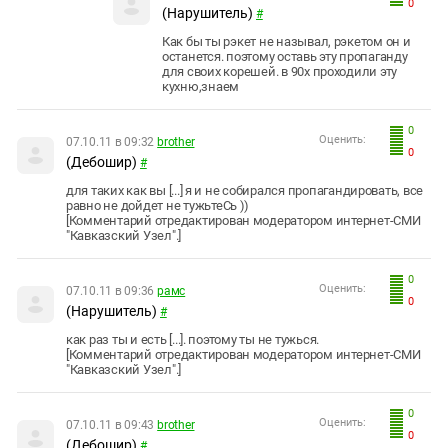
0
(Нарушитель)
#
Как бы ты рэкет не называл, рэкетом он и
останется. поэтому оставь эту пропаганду
для своих корешей. в 90х проходили эту
кухню,знаем
0
Оценить:
07.10.11 в 09:32
brother
0
(Дебошир)
#
для таких как вы [...] я и не собирался пропагандировать, все
равно не дойдет не тужьтеСь ))
[Комментарий отредактирован модератором интернет-СМИ
"Кавказский Узел".]
0
Оценить:
07.10.11 в 09:36
рамс
0
(Нарушитель)
#
как раз ты и есть [...]. поэтому ты не тужься.
[Комментарий отредактирован модератором интернет-СМИ
"Кавказский Узел".]
0
Оценить:
07.10.11 в 09:43
brother
0
(Дебошир)
#