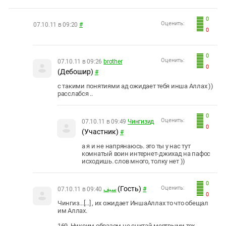
0
Оценить:
07.10.11 в 09:20
#
0
0
Оценить:
07.10.11 в 09:26
brother
0
(Дебошир)
#
с такими понятиями ад ожидает тебя инша Аллах ))
расслабся ..
0
Оценить:
07.10.11 в 09:49
Чингизид
0
(Участник)
#
а я и не напрянаюсь. это ты у нас тут
комнатый воин интернет-джихад на пафос
исходишь. слов много, толку нет ))
0
(Гость)
Оценить:
07.10.11 в 09:40
سيف
#
0
Чингиз...[...] , их ожидает ИншаАллах то что обещал
им Аллах.
169. Никоим образом не считай мертвыми тех,