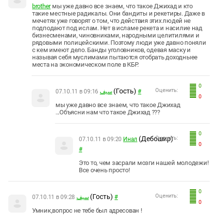
brother
мы уже давно все знаем, что такое Джихад и кто
такие местные радикалы. Они бандиты и рекетиры. Даже в
мечетях уже говорят о том, что действия этих людей не
подподают под ислам. Нет в исламе рекета и насилие над
бизнесменами, чиновниками, народными целитилями и
рядовыми полицейскими. Поэтому люди уже давно поняли
с кем имеют дело. Банды уголовников, одевая маску и
называя себя муслимами пытаются отобрать доходныее
места на экономическом поле в КБР.
0
(Гость)
Оценить:
07.10.11 в 09:16
سيف
#
0
мы уже давно все знаем, что такое Джихад
...Объясни нам что такое Джихад ???
0
(Дебошир)
Оценить:
07.10.11 в 09:20
Инал
0
#
Это то, чем засрали мозги нашей молодежи!
Все очень просто!
0
(Гость)
Оценить:
07.10.11 в 09:28
سيف
#
0
Умник,вопрос не тебе был адресован !