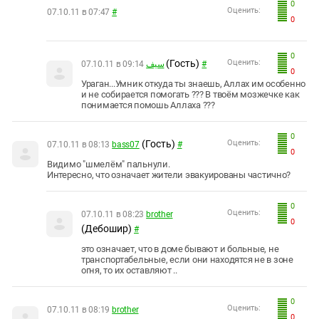
0
Оценить:
07.10.11 в 07:47
#
0
0
(Гость)
Оценить:
07.10.11 в 09:14
سيف
#
0
Ураган...Умник откуда ты знаешь, Аллах им особенно
и не собирается помогать ??? В твоём мозжечке как
понимается помошь Аллаха ???
0
(Гость)
Оценить:
07.10.11 в 08:13
bass07
#
0
Видимо "шмелём" пальнули.
Интересно, что означает жители эвакуированы частично?
0
Оценить:
07.10.11 в 08:23
brother
0
(Дебошир)
#
это означает, что в доме бывают и больные, не
транспортабельные, если они находятся не в зоне
огня, то их оставляют ..
0
Оценить:
07.10.11 в 08:19
brother
0