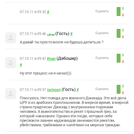
0
Оценить:
07.10.11 в 09:32
#
0
0
(Гость)
Оценить:
07.10.11 в 09:46
سيف
#
0
А давай ты просто мозги не будешь делать,ок ?
0
(Дебошир)
Оценить:
07.10.11 в 09:47
Инал
0
#
Ну этот процесс не я начал)))
0
(Гость)
Оценить:
07.10.11 в 09:37
патрокл
#
0
Плюсуюсь. Нет повода для военного Джихада. Это всё дела
ЦРУ и их арабских приспешников. В мирное время, в мирной
стране предписан Джихад с внутренними пороками
человека. А вымогательство и рекет страшный грех, за
который наказание. Однако эти люди, которые себе
присвоили звание муджахедов занимаются рекетом,
убийствами, грабежами и налётами на мирных граждан.