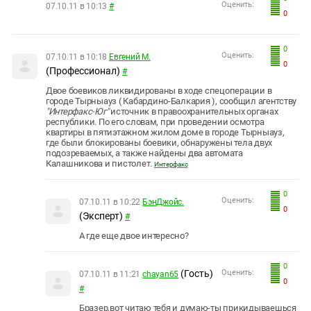
Оценить:
07.10.11 в 10:13
#
0
0
Оценить:
07.10.11 в 10:18
Евгений М.
0
(Профессионал)
#
Двое боевиков ликвидированы в ходе спецоперации в
городе Тырныауз ( Кабардино-Балкария ), сообщил агентству
"Интерфакс-Юг"
источник в правоохранительных органах
республики. По его словам, при проведении осмотра
квартиры в пятиэтажном жилом доме в городе Тырныауз,
где были блокированы боевики, обнаружены тела двух
подозреваемых, а также найдены два автомата
Калашникова и пистолет.
Интерфакс
0
Оценить:
07.10.11 в 10:22
БэнДжойс.
0
(Эксперт)
#
А где еще двое интересно?
0
(Гость)
Оценить:
07.10.11 в 11:21
chayan65
0
#
Бразер,вот читаю тебя и думаю-ты прикидываешься