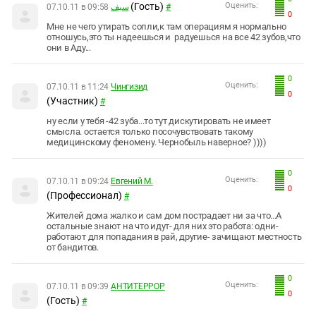
(Гость)
Оценить:
07.10.11 в 09:58
سيف
#
0
Мне не чего утирать сопли,к там операциям я нормально
отношусь,это ты надеешься и радуешься на все 42 зубов,что
они в Аду...
0
Оценить:
07.10.11 в 11:24
Чингизид
0
(Участник)
#
ну если у тебя -42 зуба...то тут дискутировать не имеет
смысла. остается только посочувствовать такому
медицинскому феномену. Чернобыль наверное? ))))
0
Оценить:
07.10.11 в 09:24
Евгений М.
0
(Профессионал)
#
Жителей дома жалко и сам дом пострадает ни за что...А
остальные знают на что идут- для них это работа: одни-
работают для попадания в рай, другие- зачищают местность
от бандитов.
0
Оценить:
07.10.11 в 09:39
АНТИТEPPOP
0
(Гость)
#