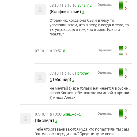
0
Оценить:
08.10.11 в 10:16
Sultan12
0
(Конфликтный)
#
Странник, когда они были в лесу, то
упрекали в том, что в лесу, а когда в селе, то
ты упрекаешь в том, что в селе. Как это
понять?
0
Оценить:
07.10.11 в 09:57
#
0
0
Оценить:
07.10.11 в 10:01
brother
0
(Дебошир)
#
не мечтай )) все только начинается в русне ..
скоро Кавказ тебе покажется игрой в прятки
)) инша Аллах
0
Оценить:
07.10.11 в 10:03
БэнДжойс.
0
(Эксперт)
#
Тебе что,отзваниваются куда кто попал?Или ты сам
"ангел-расспорядитель"?Бредятину не неси