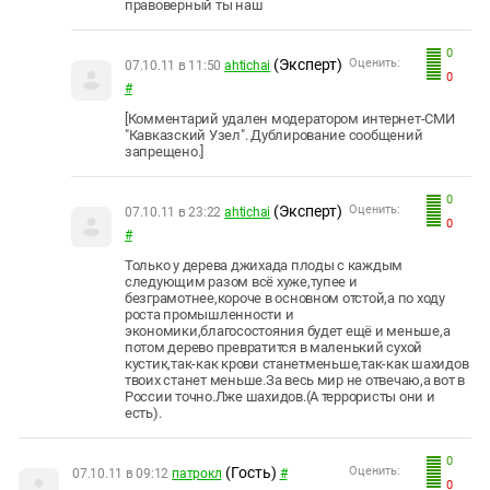
правоверный ты наш
0
(Эксперт)
Оценить:
07.10.11 в 11:50
ahtichai
0
#
[Комментарий удален модератором интернет-СМИ
"Кавказский Узел". Дублирование сообщений
запрещено.]
0
(Эксперт)
Оценить:
07.10.11 в 23:22
ahtichai
0
#
Только у дерева джихада плоды с каждым
следующим разом всё хуже,тупее и
безграмотнее,короче в основном отстой,а по ходу
роста промышленности и
экономики,благосостояния будет ещё и меньше,а
потом дерево превратится в маленький сухой
кустик,так-как крови станетменьше,так-как шахидов
твоих станет меньше.За весь мир не отвечаю,а вот в
России точно.Лже шахидов.(А террористы они и
есть).
0
(Гость)
Оценить:
07.10.11 в 09:12
патрокл
#
0