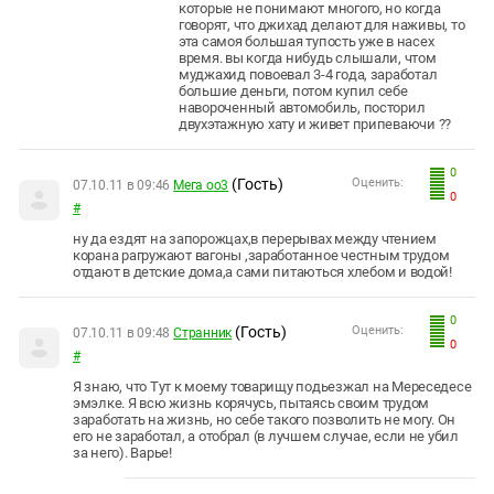
которые не понимают многого, но когда
говорят, что джихад делают для наживы, то
эта самоя большая тупость уже в насех
время. вы когда нибудь слышали, чтом
муджахид повоевал 3-4 года, заработал
большие деньги, потом купил себе
навороченный автомобиль, посторил
двухэтажную хату и живет припеваючи ??
0
(Гость)
Оценить:
07.10.11 в 09:46
Мега оо3
0
#
ну да ездят на запорожцах,в перерывах между чтением
корана рагружают вагоны ,заработанное честным трудом
отдают в детские дома,а сами питаються хлебом и водой!
0
(Гость)
Оценить:
07.10.11 в 09:48
Странник
0
#
Я знаю, что Тут к моему товарищу подьезжал на Мереседесе
эмэлке. Я всю жизнь корячусь, пытаясь своим трудом
заработать на жизнь, но себе такого позволить не могу. Он
его не заработал, а отобрал (в лучшем случае, если не убил
за него). Варье!