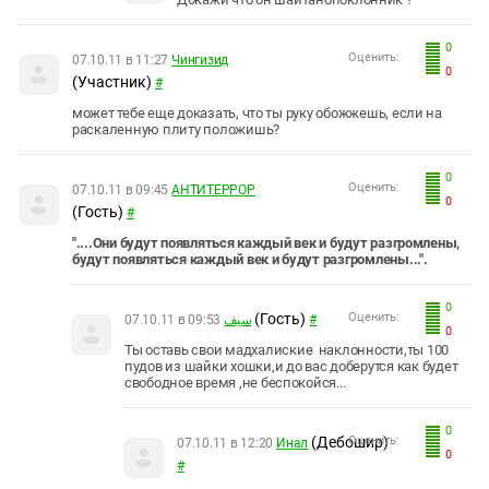
0
Оценить:
07.10.11 в 11:27
Чингизид
0
(Участник)
#
может тебе еще доказать, что ты руку обожжешь, если на
раскаленную плиту положишь?
0
Оценить:
07.10.11 в 09:45
АНТИТEPPOP
0
(Гость)
#
"....Они будут появляться каждый век и будут разгромлены,
будут появляться каждый век и будут разгромлены...".
0
(Гость)
Оценить:
07.10.11 в 09:53
سيف
#
0
Ты оставь свои мадхалиские наклонности,ты 100
пудов из шайки хошки,и до вас доберутся как будет
свободное время ,не беспокойся...
0
(Дебошир)
Оценить:
07.10.11 в 12:20
Инал
0
#