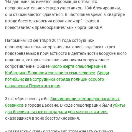
Южный Кавказ
"На данный час имеется информация о том, что
предположительно четверо участников НВФ блокированы,
ЮФО
они отказываются сдаваться. В настоящее время в квартире
в ходе боестолкновения возник пожар", - сказал
представитель правоохранительных органов КБР.
Напомним, 20 сентября 2011 года сотрудники
правоохранительных органов пытались задержать трех
подозреваемых в причастности к деятельности вооруженного
подполья, которые оказали силовикам вооруженное
сопротивление. Общее
число жертв спецоперации в
Кабардино-Балкарии составило семь человек
.
Среди
погибших два сотрудника отряда полиции особого
назначения Пермского края
.
3 октября спецслужбы
блокировали трех предполагаемых
боевиков
в городе Баксане. В ходе спецоперации были
убиты
два боевика, также пострадали два местных жителя
,
оказавшихся в зоне боестолкновения.
«Кавказский узел» продолжает
отслеживать ситуацию,