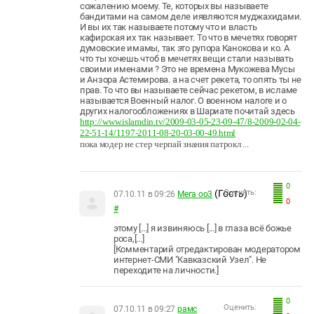
сожалению моему. Те, которых вы называете
бандитами на самом деле иявляются муджахидами.
И вы их так называете потому что и власть
кафирская их так называет. То что в мечетях говорят
думовские имамы, так это рупора Канокова и ко. А
что ты хочешь чтоб в мечетях вещи стали называть
своими именами ? Это не времена Мукожева Мусы
и Анзора Астемирова. а на счет рекета, то опять ты не
прав. То что вы называете сейчас рекетом, в исламе
называется Военный налог. О военном налоге и о
других налогообложениях в Шариате почитай здесь
http://www.islamdin.tv/2009-03-05-23-09-47/8-2009-02-04-
22-51-14/1197-2011-08-20-03-00-49.html
пока модер не стер черпай знания патрокл ...
0
(Гость)
Оценить:
07.10.11 в 09:26
Мега оо3
0
#
этому [...] я извиняюсь [...] в глаза всё божье
роса,[...]
[Комментарий отредактирован модератором
интернет-СМИ "Кавказский Узел". Не
переходите на личности.]
0
Оценить:
07.10.11 в 09:27
рамс