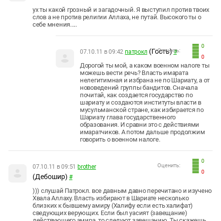
ух ты какой грозный и загадочный. Я выступил против твоих
слов а не против религии Аллаха, не путай. Высокого ты о
себе мнения.....
0
(Гость)
Оценить:
07.10.11 в 09:42
патрокл
#
0
Дорогой ты мой, а каком военном налоге ты
можешь вести речь? Власть имарата
нелегитимная и избрана не по Шариату, а от
нововедений группы бандитов. Сначала
почитай, как создается государство по
шариату и создаются институты власти в
мусульманской стране, как избирается по
Шариату глава государственного
образования. И сравни это с действиями
имаратчиков. А потом дальше продолжим
говорить о военном налоге.
0
Оценить:
07.10.11 в 09:51
brother
0
(Дебошир)
#
))) слушай Патрокл. все давным давно перечитано и изучено
Хвала Аллаху. Власть избирают в Шариате несколько
близких к бывшему амиру (Халифу если есть халифат)
сведующих верующих. Если был уасият (завещание)
действующего амира, то следуют завещанию. Ты скажешь