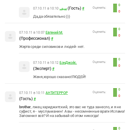
0
(Гость)
Оценить:
07.10.11 в 10:10
سيف
#
0
Да,да обязательно )))
0
Оценить:
07.10.11 в 10:07
Евгений М.
0
(Профессионал)
#
Жертв среди силовиков и людей- нет.
0
Оценить:
07.10.11 в 10:12
БэнДжойс.
0
(Эксперт)
#
Женя,хорошо сказано!ЛЮДЕЙ!
0
Оценить:
07.10.11 в 10:11
АНТИТEPPOP
0
(Гость)
#
brother
, лжец хариджитский, это вас не туда занесло, и я не
суфист, я - муслуьманин! А вы - несомненные враги Ислама!
Запомнил всё? И на забывай об этом никогда!
0