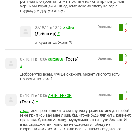
рентиви это тухлятина, мы помним как они прикинулись
черными курицами. ни одному ихнему слову не верю.
подождем другую инфу ...
0
Оценить:
07.10.11 в 10:10
brother
0
(Дебошир)
#
откуда инфа Женя ??
0
(Гость)
Оценить:
07.10.11 в 10:06
gurza888
0
#
Доброе утро всем. Лучше скажите, может у кого-то есть
новости по теме?
0
Оценить:
07.10.11 в 10:06
АНТИТEPPOP
0
(Гость)
#
سيف
, меч прогнивший, свои глупые угрозы оставь для себя!
И не приписывай мне лишь бы, что-нибудь ляпнуть, какие-то
ярлычки. Я, хвала Аллаху, - мусульманин на пути Аллаха! И
вам, хариджитам, никогда не одержать победу на
сторонниками истины. Хвала Всевышнему Создателю!