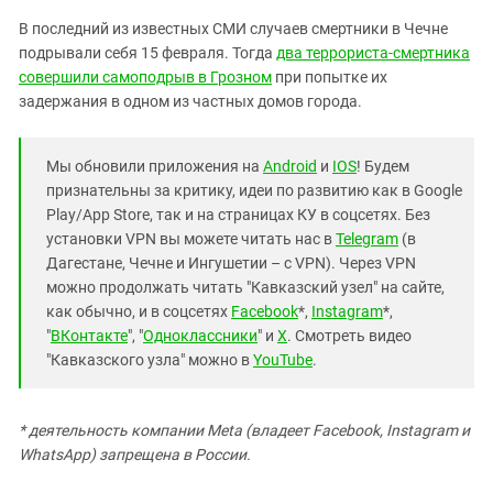
В последний из известных СМИ случаев смертники в Чечне
подрывали себя 15 февраля. Тогда
два террориста-смертника
совершили самоподрыв в Грозном
при попытке их
задержания в одном из частных домов города.
Мы обновили приложения на
Android
и
IOS
! Будем
признательны за критику, идеи по развитию как в Google
Play/App Store, так и на страницах КУ в соцсетях. Без
установки VPN вы можете читать нас в
Telegram
(в
Дагестане, Чечне и Ингушетии – с VPN). Через VPN
можно продолжать читать "Кавказский узел" на сайте,
как обычно, и в соцсетях
Facebook
*,
Instagram
*,
"
ВКонтакте
", "
Одноклассники
" и
X
. Смотреть видео
"Кавказского узла" можно в
YouTube
.
* деятельность компании Meta (владеет Facebook, Instagram и
WhatsApp) запрещена в России.