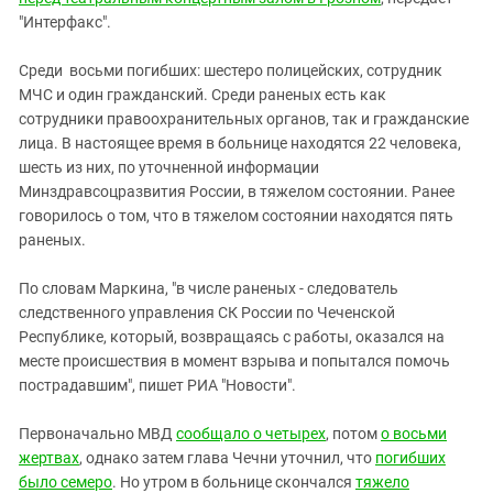
Южный Кавказ
"Интерфакс".
ЮФО
Среди восьми погибших: шестеро полицейских, сотрудник
МЧС и один гражданский. Среди раненых есть как
сотрудники правоохранительных органов, так и гражданские
лица. В настоящее время в больнице находятся 22 человека,
шесть из них, по уточненной информации
Минздравсоцразвития России, в тяжелом состоянии. Ранее
говорилось о том, что в тяжелом состоянии находятся пять
раненых.
По словам Маркина, "в числе раненых - следователь
следственного управления СК России по Чеченской
Республике, который, возвращаясь с работы, оказался на
месте происшествия в момент взрыва и попытался помочь
пострадавшим", пишет РИА "Новости".
Первоначально МВД
сообщало о четырех
, потом
о восьми
жертвах
, однако затем глава Чечни уточнил, что
погибших
было семеро
. Но утром в больнице скончался
тяжело