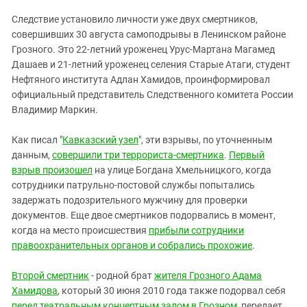
ЗАСТАВЛЯЕТ
Дагестан
Следствие установило личности уже двух смертников,
КАВКАЗ ЗА ПАЛЕСТИНУ
Ингушетия
совершивших 30 августа самоподрывы в Ленинском районе
ИНАКОМЫСЛИЕ В ЧЕЧНЕ
Грозного. Это 22-летний уроженец Урус-Мартана Магамед
Кабардино-Балкария
ПРЕСЛЕДОВАНИЕ АКТИВИСТОВ
Дашаев и 21-летний уроженец селения Старые Атаги, студент
МОБИЛИЗАЦИЯ И ПРОТЕСТЫ
Калмыкия
Нефтяного института Адлан Хамидов, проинформировал
официальный представитель Следственного комитета России
Карачаево-Черкесия
Владимир Маркин.
Краснодарский край
Нагорный Карабах
Как писал "
Кавказский узел
", эти взрывы, по уточненным
данным,
совершили три террориста-смертника
.
Первый
Российская Федерация
взрыв произошел
на улице Богдана Хмельницкого, когда
Ростовская область
сотрудники патрульно-постовой службы попытались
задержать подозрительного мужчину для проверки
Северная Осетия - Алания
документов. Еще двое смертников подорвались в момент,
СКФО
когда на место происшествия
прибыли сотрудники
правоохранительных органов и собрались прохожие
Ставропольский край
.
Чечня
Второй смертник
- родной брат
жителя Грозного Адама
Южная Осетия
Хамидова
, который 30 июня 2010 года также подорвал себя
перед театральным концертным залом в Грозном
, передает