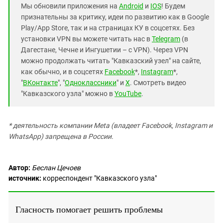
Мы обновили приложения на
Android
и
IOS
! Будем
признательны за критику, идеи по развитию как в Google
Play/App Store, так и на страницах КУ в соцсетях. Без
установки VPN вы можете читать нас в
Telegram
(в
Дагестане, Чечне и Ингушетии – с VPN). Через VPN
можно продолжать читать "Кавказский узел" на сайте,
как обычно, и в соцсетях
Facebook
*,
Instagram
*,
"
ВКонтакте
", "
Одноклассники
" и
X
. Смотреть видео
"Кавказского узла" можно в
YouTube
.
* деятельность компании Meta (владеет Facebook, Instagram и
WhatsApp) запрещена в России.
Автор:
Беслан Цечоев
источник:
корреспондент "Кавказского узла"
Гласность помогает решить проблемы