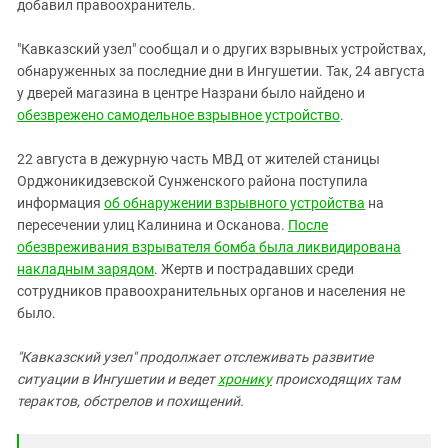
Южный Кавказ
добавил правоохранитель.
ЮФО
"Кавказский узел" сообщал и о других взрывных устройствах,
обнаруженных за последние дни в Ингушетии. Так, 24 августа
у дверей магазина в центре Назрани было найдено и
обезврежено самодельное взрывное устройство
.
22 августа в дежурную часть МВД от жителей станицы
Орджоникидзевской Сунженского района поступила
информация
об обнаружении взрывного устройства
на
пересечении улиц Калинина и Осканова.
После
обезвреживания взрывателя бомба была ликвидирована
накладным зарядом
. Жертв и пострадавших среди
сотрудников правоохранительных органов и населения не
было.
"Кавказский узел" продолжает отслеживать развитие
ситуации в Ингушетии и ведет
хронику
происходящих там
терактов, обстрелов и похищений.