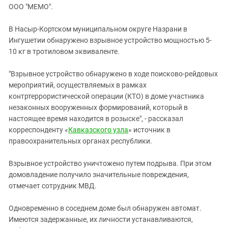
ЗАСТАВЛЯЕТ
ООО "МЕМО".
Дагестан
КАВКАЗ ЗА ПАЛЕСТИНУ
Ингушетия
ИНАКОМЫСЛИЕ В ЧЕЧНЕ
В Насыр-Кортском муниципальном округе Назрани в
Ингушетии обнаружено взрывное устройство мощностью 5-
Кабардино-Балкария
ПРЕСЛЕДОВАНИЕ АКТИВИСТОВ
10 кг в тротиловом эквиваленте.
МОБИЛИЗАЦИЯ И ПРОТЕСТЫ
Калмыкия
Карачаево-Черкесия
"Взрывное устройство обнаружено в ходе поисково-рейдовых
мероприятий, осуществляемых в рамках
Краснодарский край
контртеррористической операции (КТО) в доме участника
Нагорный Карабах
незаконных вооруженных формирований, который в
настоящее время находится в розыске", - рассказал
Российская Федерация
корреспонденту «
Кавказского узла
» источник в
Ростовская область
правоохранительных органах республики.
Северная Осетия - Алания
Взрывное устройство уничтожено путем подрыва. При этом
СКФО
домовладение получило значительные повреждения,
Ставропольский край
отмечает сотрудник МВД.
Чечня
Одновременно в соседнем доме был обнаружен автомат.
Южная Осетия
Имеются задержанные, их личности устанавливаются,