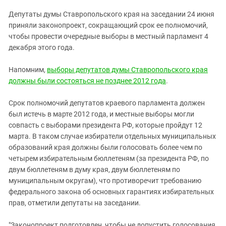
ЗАСТАВЛЯЕТ
Дагестан
Депутаты думы Ставропольского края на заседании 24 июня
КАВКАЗ ЗА ПАЛЕСТИНУ
Ингушетия
приняли законопроект, сокращающий срок ее полномочий,
ИНАКОМЫСЛИЕ В ЧЕЧНЕ
чтобы провести очередные выборы в местный парламент 4
Кабардино-Балкария
ПРЕСЛЕДОВАНИЕ АКТИВИСТОВ
декабря этого года.
МОБИЛИЗАЦИЯ И ПРОТЕСТЫ
Калмыкия
Напомним,
выборы депутатов думы Ставропольского края
Карачаево-Черкесия
должны были состояться не позднее 2012 года
.
Краснодарский край
Нагорный Карабах
Срок полномочий депутатов краевого парламента должен
был истечь в марте 2012 года, и местные выборы могли
Российская Федерация
совпасть с выборами президента РФ, которые пройдут 12
Ростовская область
марта. В таком случае избиратели отдельных муниципальных
образований края должны были голосовать более чем по
Северная Осетия - Алания
четырем избирательным бюллетеням (за президента РФ, по
СКФО
двум бюллетеням в думу края, двум бюллетеням по
муниципальным округам), что противоречит требованию
Ставропольский край
федерального закона об основных гарантиях избирательных
Чечня
прав, отметили депутаты на заседании.
Южная Осетия
"Законопроект подготовлен, чтобы не допустить голосования