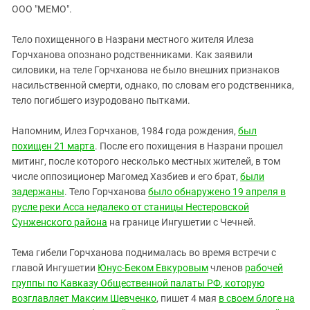
ЗАСТАВЛЯЕТ
ООО "МЕМО".
Дагестан
КАВКАЗ ЗА ПАЛЕСТИНУ
Ингушетия
ИНАКОМЫСЛИЕ В ЧЕЧНЕ
Тело похищенного в Назрани местного жителя Илеза
Горчханова опознано родственниками. Как заявили
Кабардино-Балкария
ПРЕСЛЕДОВАНИЕ АКТИВИСТОВ
силовики, на теле Горчханова не было внешних признаков
МОБИЛИЗАЦИЯ И ПРОТЕСТЫ
Калмыкия
насильственной смерти, однако, по словам его родственника,
Карачаево-Черкесия
тело погибшего изуродовано пытками.
Краснодарский край
Напомним, Илез Горчханов, 1984 года рождения,
был
Нагорный Карабах
похищен 21 марта
. После его похищения в Назрани прошел
митинг, после которого несколько местных жителей, в том
Российская Федерация
числе оппозиционер Магомед Хазбиев и его брат,
были
Ростовская область
задержаны
. Тело Горчханова
было обнаружено 19 апреля в
Северная Осетия - Алания
русле реки Асса недалеко от станицы Нестеровской
Сунженского района
на границе Ингушетии с Чечней.
СКФО
Ставропольский край
Тема гибели Горчханова поднималась во время встречи с
главой Ингушетии
Юнус-Беком Евкуровым
членов
рабочей
Чечня
группы по Кавказу
Общественной палаты РФ
, которую
Южная Осетия
возглавляет Максим Шевченко
, пишет 4 мая
в своем блоге на