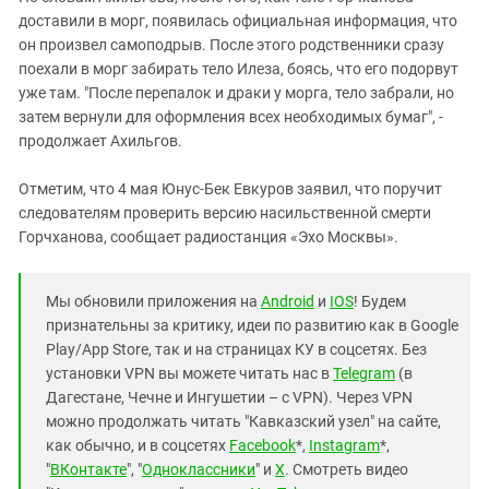
доставили в морг, появилась официальная информация, что
он произвел самоподрыв. После этого родственники сразу
поехали в морг забирать тело Илеза, боясь, что его подорвут
уже там. "После перепалок и драки у морга, тело забрали, но
затем вернули для оформления всех необходимых бумаг", -
продолжает Ахильгов.
Отметим, что 4 мая Юнус-Бек Евкуров заявил, что поручит
следователям проверить версию насильственной смерти
Горчханова, сообщает радиостанция «Эхо Москвы».
Мы обновили приложения на
Android
и
IOS
! Будем
признательны за критику, идеи по развитию как в Google
Play/App Store, так и на страницах КУ в соцсетях. Без
установки VPN вы можете читать нас в
Telegram
(в
Дагестане, Чечне и Ингушетии – с VPN). Через VPN
можно продолжать читать "Кавказский узел" на сайте,
как обычно, и в соцсетях
Facebook
*,
Instagram
*,
"
ВКонтакте
", "
Одноклассники
" и
X
. Смотреть видео