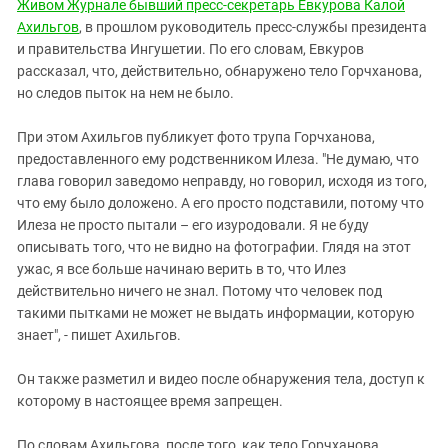
Южный Кавказ
Живом Журнале бывший пресс-секретарь Евкурова Калой
Ахильгов
, в прошлом руководитель пресс-службы президента
ЮФО
и правительства Ингушетии. По его словам, Евкуров
рассказал, что, действительно, обнаружено тело Горчханова,
но следов пыток на нем не было.
При этом Ахильгов публикует фото трупа Горчханова,
предоставленного ему родственником Илеза. "Не думаю, что
глава говорил заведомо неправду, но говорил, исходя из того,
что ему было доложено. А его просто подставили, потому что
Илеза не просто пытали – его изуродовали. Я не буду
описывать того, что не видно на фотографии. Глядя на этот
ужас, я все больше начинаю верить в то, что Илез
действительно ничего не знал. Потому что человек под
такими пытками не может не выдать информации, которую
знает", - пишет Ахильгов.
Он также разметил и видео после обнаружения тела, доступ к
которому в настоящее время запрещен.
По словам Ахильгова, после того, как тело Горчханова