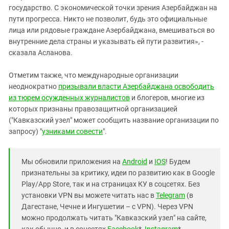
государство. С экономической точки зрения Азербайджан на
пути прогресса. Никто не позволит, будь это официальные
лица или рядовые граждане Азербайджана, вмешиваться во
внутренние дела страны и указывать ей пути развития», -
сказала Асланова.
Отметим также, что международные организации
неоднократно
призывали власти Азербайджана освободить
из тюрем осужденных журналистов
и блогеров, многие из
которых признаны правозащитной организацией
("Кавказский узел" может сообщить название организации по
запросу) "
узниками совести
".
Мы обновили приложения на
Android
и
IOS
! Будем
признательны за критику, идеи по развитию как в Google
Play/App Store, так и на страницах КУ в соцсетях. Без
установки VPN вы можете читать нас в
Telegram
(в
Дагестане, Чечне и Ингушетии – с VPN). Через VPN
можно продолжать читать "Кавказский узел" на сайте,