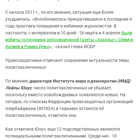
С начала 2011 г., по его мнению, ситуация еще более
ухудшилась. «Возобновилась прекратившаяся в последние 4
года практика похищения и избиения журналистов. В
частности, с интервалом в 10 дней - 26 марта и 4 апреля
были
избиты сотрудники оппозиционной газеты «Азадлыг» Сеймур
Хазиев и Рамин Деко
», - сказал глава ИСБР.
Правозащитники отмечают сохранение актуальности темы
политзаключенных.
По мнению
директорв Института мира и демократии (ИМД)
Лейлы Юнус
, число политзаключенных не убывает,
поскольку вместо освобождаемых появляются новые. На
сегодня, по спискам Федерации правозащитных организаций
Азербайджана (ФПЗОА) в тюрьмах остаются 60
политзаключенных, отметила она.
Как отметила Юнус, еще 12 подследственных являются
потенциальными политзаключенными. Среди них - 10