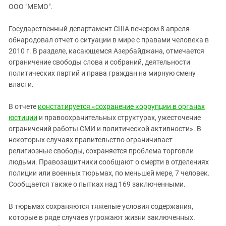
ЗАСТАВЛЯЕТ
ООО "МЕМО".
Дагестан
КАВКАЗ ЗА ПАЛЕСТИНУ
Ингушетия
ИНАКОМЫСЛИЕ В ЧЕЧНЕ
Государственный департамент CША вечером 8 апреля
обнародовал отчет о ситуации в мире с правами человека в
Кабардино-Балкария
ПРЕСЛЕДОВАНИЕ АКТИВИСТОВ
2010 г. В разделе, касающемся Азербайджана, отмечается
МОБИЛИЗАЦИЯ И ПРОТЕСТЫ
Калмыкия
ограничение свободы слова и собраний, деятельности
Карачаево-Черкесия
политических партий и права граждан на мирную смену
власти.
Краснодарский край
Нагорный Карабах
В отчете
констатируется «сохранение коррупции в органах
юстиции
и правоохранительных структурах, ужесточение
Российская Федерация
ограничений работы СМИ и политической активности». В
Ростовская область
некоторых случаях правительство ограничивает
Северная Осетия - Алания
религиозные свободы, сохраняется проблема торговли
людьми. Правозащитники сообщают о смерти в отделениях
СКФО
полиции или военных тюрьмах, по меньшей мере, 7 человек.
Ставропольский край
Сообщается также о пытках над 169 заключенными.
Чечня
В тюрьмах сохраняются тяжелые условия содержания,
Южная Осетия
которые в ряде случаев угрожают жизни заключенных.