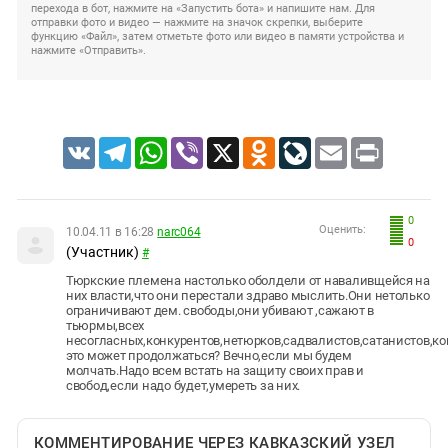
перехода в бот, нажмите на «Запустить бота» и напишите нам. Для
отправки фото и видео — нажмите на значок скрепки, выберите
функцию «Файл», затем отметьте фото или видео в памяти устройства и
нажмите «Отправить».
VK
Telegram
WhatsApp
Viber
X
Odnoklassniki
LiveJournal
Email
Print
0
Оценить:
10.04.11 в 16:28
narc064
0
(Участник)
#
Тюркские племена настолько оболдели от наваливщейся на
них власти,что они перестали здраво мыслить.Они нетолько
ограничивают дем. свободы,они убивают ,сажают в
тьюрмы,всех
несогласных,конкурентов,нетюрков,садвалистов,сатанистов,к
это может продолжаться? Вечно,если мы будем
молчать.Надо всем встать на защиту своих прав и
свобод,если надо будет,умереть за них.
КОММЕНТИРОВАНИЕ ЧЕРЕЗ КАВКАЗСКИЙ УЗЕЛ