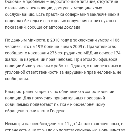
Южный Кавказ
Основные проблемы – недостаточное питание, отсутствие
отопления и вентиляции, доступа к медицинскому
ЮФО
обслуживанию. Есть практика содержания заключенных в
подвалах без еды и сна с целью получения от них нужных
показаний, сообщают авторы доклада.
По данным Минюста, в 2010 году в заключении умерли 106
человек, что на 19% больше , чем в 2009 г. Правительство
сообщает о наказании 276 сотрудников МВД на основе 174
жалоб на нарушении прав человек. При этом 20 офицеров
полиции были уволены с работы. Однако, о привлеченных к
уголовной ответственности за нарушение прав человека, не
сообщается.
Распространены аресты по обвинению в сопротивлении
полиции. Для получения признательных показаний
обвиняемых подвергают пыткам и бесчеловечному
обращению, считают в Госдепе.
Несмотря на освобождение от 11 до 14 политзаключенных, в
стране есть еще от 20 до 46 политзаключенных. Большинство