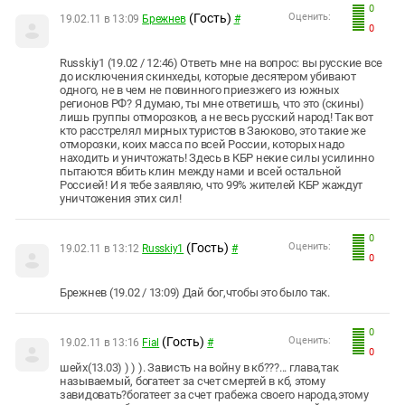
0
(Гость)
Оценить:
19.02.11 в 13:09
Брежнев
#
0
Russkiy1 (19.02 / 12:46) Ответь мне на вопрос: вы русские все
до исключения скинхеды, которые десятером убивают
одного, не в чем не повинного приезжего из южных
регионов РФ? Я думаю, ты мне ответишь, что это (скины)
лишь группы отморозков, а не весь русский народ! Так вот
кто расстрелял мирных туристов в Заюково, это такие же
отморозки, коих масса по всей России, которых надо
находить и уничтожать! Здесь в КБР некие силы усилинно
пытаются вбить клин между нами и всей остальной
Россией! И я тебе заявляю, что 99% жителей КБР жаждут
уничтожения этих сил!
0
(Гость)
Оценить:
19.02.11 в 13:12
Russkiy1
#
0
Брежнев (19.02 / 13:09) Дай бог,чтобы это было так.
0
(Гость)
Оценить:
19.02.11 в 13:16
Fial
#
0
шейх(13.03) ) ) ). Зависть на войну в кб???... глава,так
называемый, богатеет за счет смертей в кб, этому
завидовать?богатеет за счет грабежа своего народа,этому