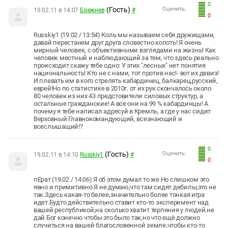
0
(Гость)
Оценить:
19.02.11 в 14:07
Брежнев
#
0
Russkiy1 (19.02 / 13:54) Коль мы называем себя дружищами,
давай перестанем друг друга словестно колоть! Я очень
мирный человек, с объективными взглядами на жизнь! Как
человек местный и наблюдающий за тем, что здесь реально
происходит скажу тебе одно: У этих "лесных" нет понятия
национальность! Кто не с нами, тот против нас!- вот их девиз!
И плевать им в кого стрелять кабардинец, балкарец,русский,
еврей!Но по статистике в 2010г. от их рук скончалось около
80 человек из них 43 предстовители силовых структур, а
остальные гражданские! А все они на 99 % кабардинцы! А
почему я тебе написал адресуй в Кремль, а где у нас сидит
Верховный Главнокомандующий, всезнающий и
всеслышащий!?
0
(Гость)
Оценить:
19.02.11 в 14:10
Russkiy1
#
0
пЕрат (19.02 / 14:06) Я об этом думал то же.Но слишком это
явно и примитивно.Я не думаю,что там сидят дебилы,это не
так.Здесь какая-то белее,значительно более тонкая игра
идет.Будто действительно ставит кто-то эксперимент над
вашей республикой,на сколько хватит терпения у людей.не
дай Бог конечно чтобы это было так,но что ещё должно
случиться на вашей благословенной земле,чтобы кто-то