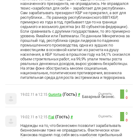
назначенного президента, не оправдались. Не оправдался
тезис «заработал для себя – заработает для республики».
Сам зарабатывать президент КБР не прекратил, а вот для
республики…. По размеру республиканского ВВП КБР,
примерно из года в год, пребывает где-то на границе
седьмого и восьмого десятка (из 83 субъектов федерации).
Если сравнивать с другими государствами, то это примерно
уровень Ямайки или Гватемалы. По данным Минрегиона за
прошлый год, республика среди лидеров по падению
промышленного производства, одна из худших по
инвестициям в основной капитал из расчета на душу
населения, в КБР только в прошлом году на 54,1% снизился
объем строительных работ, на 99,9% упали темпы роста
реальных денежных доходов, вырос уровень безработицы.
На этом фоне обострились многие социальные,
национальные, политические противоречия, возникла
питательная среда для роста экстремизма и терроризма.
0
(Гость)
Оценить:
19.02.11 в 12:15
Guronta
#
Базарный бизнес.
0
0
(Гость)
Оценить:
19.02.11 в 12:15
Fial
#
0
Надежды на то, что бизнесмен позволит зарабатывать
бизнесменам тоже не оправдались. Фактически клан
Канокова подмял под себя весь наиболее прибыльный