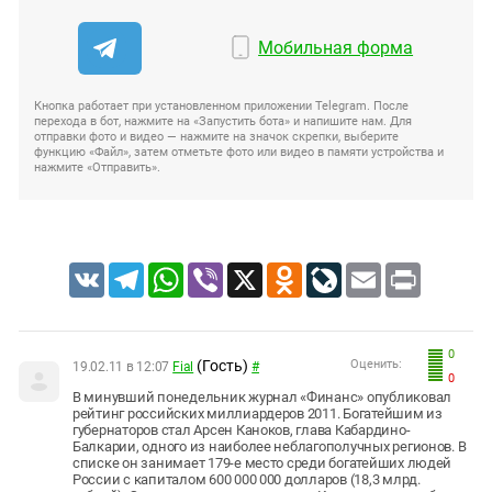
Мобильная форма
Кнопка работает при установленном приложении Telegram. После
перехода в бот, нажмите на «Запустить бота» и напишите нам. Для
отправки фото и видео — нажмите на значок скрепки, выберите
функцию «Файл», затем отметьте фото или видео в памяти устройства и
нажмите «Отправить».
VK
Telegram
WhatsApp
Viber
X
Odnoklassniki
LiveJournal
Email
Print
0
(Гость)
Оценить:
19.02.11 в 12:07
Fial
#
0
В минувший понедельник журнал «Финанс» опубликовал
рейтинг российских миллиардеров 2011. Богатейшим из
губернаторов стал Арсен Каноков, глава Кабардино-
Балкарии, одного из наиболее неблагополучных регионов. В
списке он занимает 179-е место среди богатейших людей
России с капиталом 600 000 000 долларов (18,3 млрд.