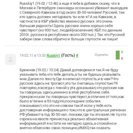
Russkiy1 (19.02 / 12:46) а еще я тебе в добавок скажу, что в
Москве и Петербурге скинхеды осознанно убивают выходцев
с Северного Кавказа в год около 30-50 человек! Русский, так
кто здесь должен негодовать ты или я? А на Кавказе, в
частности в КБР убийство именно русских- это очень
большая редкость! Здесь русские очень хорошо себя
чувствуют (из 900 тыс. людей(населения) КБР, по данным
2010г. русских в республике около 300 тыс.) Так что Русский
забери свои слова обратно и больше глупости не пиши!
0
(Гость)
Оценить:
19.02.11 в 13:33
Russkiy1
#
0
Брежнев (19.02 / 13:24) Давай договоримся так.Я не буду
указывать тебе,что тебе делать,а ты не будешь указывать
мне.Далее по тексту.Где я написал глупость,и в чем?Что
русских здесь не трогают,это ты считаешь глупостью?Я
повторяю,я всегда с пеной у рта доказывал,что русские как
ты говоришь здесь,именно в этой республике себя
прекрасно,как ты говоришь чувствуют,в отличие от того,как
было в Чечне в 93 году.Но,последние события.
показывают,что это не совсем так.И если у тебя есть
достоверная информация о том,что в центральных регионах
РФ убивают в год 30-50 чел.-покажи,где ты это взял.Не то,что
сорока на хвосте принесла,а реально объективная
информация.И я кстати не негодую здесь,а спокойно и
внятно объясняю свою позицию,ИМХО,так сказать.