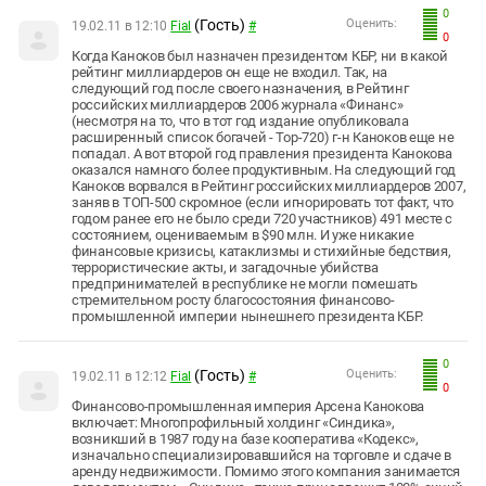
0
(Гость)
Оценить:
19.02.11 в 12:10
Fial
#
0
Когда Каноков был назначен президентом КБР, ни в какой
рейтинг миллиардеров он еще не входил. Так, на
следующий год после своего назначения, в Рейтинг
российских миллиардеров 2006 журнала «Финанс»
(несмотря на то, что в тот год издание опубликовала
расширенный список богачей - Top-720) г-н Каноков еще не
попадал. А вот второй год правления президента Канокова
оказался намного более продуктивным. На следующий год
Каноков ворвался в Рейтинг российских миллиардеров 2007,
заняв в ТОП-500 скромное (если игнорировать тот факт, что
годом ранее его не было среди 720 участников) 491 месте с
состоянием, оцениваемым в $90 млн. И уже никакие
финансовые кризисы, катаклизмы и стихийные бедствия,
террористические акты, и загадочные убийства
предпринимателей в республике не могли помешать
стремительном росту благосостояния финансово-
промышленной империи нынешнего президента КБР.
0
(Гость)
Оценить:
19.02.11 в 12:12
Fial
#
0
Финансово-промышленная империя Арсена Канокова
включает: Многопрофильный холдинг «Синдика»,
возникший в 1987 году на базе кооператива «Кодекс»,
изначально специализировавшийся на торговле и сдаче в
аренду недвижимости. Помимо этого компания занимается