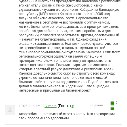
рублей). За шесть лет президентства Канокова в республике
его капиталы росли с такой же быстротой, с какой
ухудшалась ситуация в его регионе. Кабардино-Балкарскую
республику (КБР) Арсен Каноков возглавил в 2005 под
лозунги об экономическом росте. Первоначально его
назначение в республике восприняли с оптимизмом,
логика была примерно следующая: сам предприниматель,
заработал для себя – значит, сможет заработать и для
республики, позволит зарабатывать другим, обеспеченный
– значит, не будет воровать, и т.п. Однако ожидания
оказались завышенными. Экономическое чудо случилось
не в республике в целом, а лишь в отдельно взятой
финансово-промышленной группе г-на Канокова. Если пост
регионального руководителя он занял успешным
предпринимателем, то на этом посту он превратился в
настоящего олигарха. Получив широкие возможности,
которые властный ресурс дает главам республик, Арсен
Каноков довольно быстро смог выстроить свою команду,
укрепив ее назначением на ключевые посты людей,
близких по бизнесу, или родственников. Подобно тому, как
делал в личном бизнесе. КБР для них — это еще один
интересный и прибыльный бизнес-проект.
0
(Гость)
Оценить:
19.02.11 в 12:10
Guronta
#
0
Акрофобия — навязчивый страх высоты. Кто-то разрешил
свои проблемы со здоровьем.