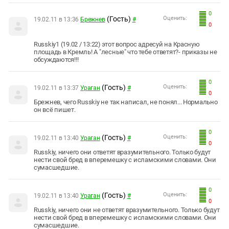
0
(Гость)
Оценить:
19.02.11 в 13:36
Брежнев
#
0
Russkiy1 (19.02 / 13:22) этот вопрос адресуй на Красную
площадь в Кремль! А "лесные" что тебе ответят?- приказы не
обсуждаются!!!
0
(Гость)
Оценить:
19.02.11 в 13:37
Ураган
#
0
Брежнев, чего Russkiy не так написал, не понял... Нормально
он всё пишет.
0
(Гость)
Оценить:
19.02.11 в 13:40
Ураган
#
0
Russkiy, ничего они ответят вразумительного. Только будут
нести свой бред в вперемешку с исламскими словами. Они
сумасшедшие.
0
(Гость)
Оценить:
19.02.11 в 13:40
Ураган
#
0
Russkiy, ничего они не ответят вразумительного. Только будут
нести свой бред в вперемешку с исламскими словами. Они
сумасшедшие.