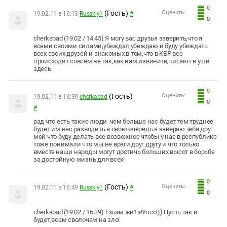
0
(Гость)
Оценить:
19.02.11 в 16:13
Russkiy1
#
0
cherkabad (19.02 / 14:45) Я могу вас друзья заверить,что я
всеми своими силами,убеждал,убеждаю и буду убеждать
всех своих друзей и знакомых в том,что в КБР все
происходит совсем не так,как нам,извините,писают в уши
здесь.
0
(Гость)
Оценить:
19.02.11 в 16:39
cherkabad
0
#
рад что есть такие люди .чем больше нас будет тем труднее
будет им нас разводить.в свою очередь я заверяю тебя друг
мой что буду делать все возвожное чтобы у нас в республике
тоже понимали что мы не враги друг другу и что только
вместе наши народы могут достичь больших высот в борьбе
за достойную жизнь для всех!
0
(Гость)
Оценить:
19.02.11 в 16:49
Russkiy1
#
0
cherkabad (19.02 / 16:39) Тхьэм жи1э!Упсо!)) Пусть так и
будет,всем сволочам на зло!