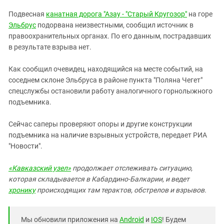
ЗАСТАВЛЯЕТ
Дагестан
Подвесная
канатная дорога "Азау - "Старый Кругозор"
на горе
КАВКАЗ ЗА ПАЛЕСТИНУ
Ингушетия
Эльбрус
подорвана неизвестными, сообщил источник в
ИНАКОМЫСЛИЕ В ЧЕЧНЕ
правоохранительных органах. По его данным, пострадавших
Кабардино-Балкария
ПРЕСЛЕДОВАНИЕ АКТИВИСТОВ
в результате взрыва нет.
МОБИЛИЗАЦИЯ И ПРОТЕСТЫ
Калмыкия
Как сообщил очевидец, находящийся на месте событий, на
Карачаево-Черкесия
соседнем склоне Эльбруса в районе пункта "Поляна Чегет"
Краснодарский край
спецслужбы остановили работу аналогичного горнолыжного
Нагорный Карабах
подъемника.
Российская Федерация
Сейчас саперы проверяют опоры и другие конструкции
Ростовская область
подъемника на наличие взрывных устройств, передает РИА
"Новости".
Северная Осетия - Алания
СКФО
«Кавказский узел»
продолжает
отслеживать ситуацию,
которая складывается в Кабардино-Балкарии, и ведет
Ставропольский край
хронику
происходящих там терактов, обстрелов и взрывов.
Чечня
Южная Осетия
Мы обновили приложения на
Android
и
IOS
! Будем