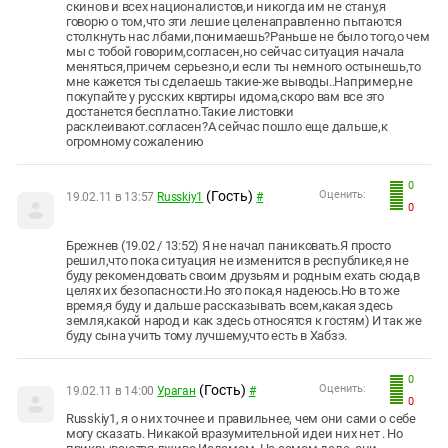
скинов и всех националистов,и никогда им не стану,я
говорю о том,что эти лешие целенаправленно пытаются
столкнуть нас лбами,понимаешь?Раньше не было того,о чем
мы с тобой говорим,согласен,но сейчас ситуация начала
меняться,причем серьезно,и если ты немного остынешь,то
мне кажется ты сделаешь такие-же выводы..Например,не
покупайте у русских квртиры идома,скоро вам все это
достанется бесплатно.Такие листовки
расклеивают.согласен?А сейчас пошло еще дальше,к
огромному сожалению
0
(Гость)
Оценить:
19.02.11 в 13:57
Russkiy1
#
0
Брежнев (19.02 / 13:52) Я не начал паниковать.Я просто
решил,что пока ситуация не изменится в республике,я не
буду рекомендовать своим друзьям и родным ехать сюда,в
целях их безопасности.Но это пока,я надеюсь.Но в то же
время,я буду и дальше рассказывать всем,какая здесь
земля,какой народ и как здесь относятся к гостям) И так же
буду сына учить тому лучшему,что есть в Хабзэ.
0
(Гость)
Оценить:
19.02.11 в 14:00
Ураган
#
0
Russkiy1, я о них точнее и правильнее, чем они сами о себе
могу сказать. Никакой вразумительной идеи них нет . Но