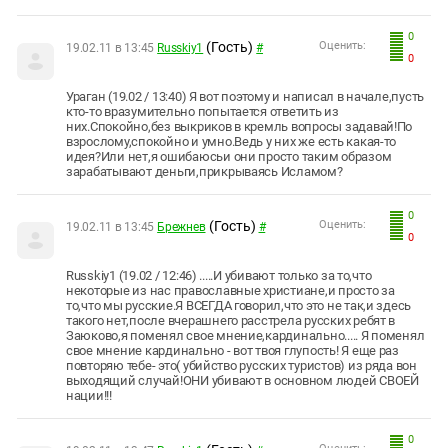
0
(Гость)
Оценить:
19.02.11 в 13:45
Russkiy1
#
0
Ураган (19.02 / 13:40) Я вот поэтому и написал в начале,пусть
кто-то вразумительно попытается ответить из
них.Спокойно,без выкриков в кремль вопросы задавай!По
взрослому,спокойно и умно.Ведь у них же есть какая-то
идея?Или нет,я ошибаюсьи они просто таким образом
зарабатывают деньги,прикрываясь Исламом?
0
(Гость)
Оценить:
19.02.11 в 13:45
Брежнев
#
0
Russkiy1 (19.02 / 12:46) .....И убивают только за то,что
некоторые из нас православные христиане,и просто за
то,что мы русские.Я ВСЕГДА говорил,что это не так,и здесь
такого нет,после вчерашнего расстрела русских ребят в
Заюково,я поменял свое мнение,кардинально..... Я поменял
свое мнение кардинально - вот твоя глупость! Я еще раз
повторяю тебе- это( убийство русских туристов) из ряда вон
выходящий случай!ОНИ убивают в основном людей СВОЕЙ
нации!!!
0