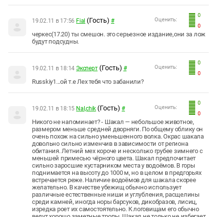
0
(Гость)
Оценить:
19.02.11 в 17:56
Fial
#
0
черкес(17.20) ты смешон. это серьезное издание,они за лож
будут подсудны.
0
(Гость)
Оценить:
19.02.11 в 18:14
Эксперт
#
0
Russkiy1...ой т.е Лех тебя что забанили?
0
(Гость)
Оценить:
19.02.11 в 18:15
Nal,chik
#
0
Никого не напоминает? - Шакал — небольшое животное,
размером меньше средней дворняги. По общему облику он
очень похож на сильно уменьшенного волка. Окрас шакала
довольно сильно изменчив в зависимости от региона
обитания. Летний мех короче и несколько грубее зимнего с
меньшей примесью чёрного цвета. Шакал предпочитает
сильно заросшие кустарником места у водоёмов. В горы
поднимается на высоту до 1000 м, но в целом в предгорьях
встречается реже. Наличие водоёмов для шакала скорее
желательно. В качестве убежищ обычно использует
различные естественные ниши и углубления, расщелины
среди камней, иногда норы барсуков, дикобразов, лисиц,
изредка роет их самостоятельно. К логовищам его обычно
ведут хорошо заметные тропы. Шакал не только не избегает