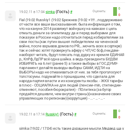
0
(Гость)
Оценить:
19.02.11 в 17:04
simka
#
0
Fial (19.02 Russkiy1 (19.02 Брежнев (19.02 +1!!! ...поддерживаю
от части все ваши высказывания. была информация о том,
что на кануне 2014 развяжут войнушку на кавказе с цель
отмыть деньги за олимпиаду. да и перед выборами для
показухи в России надо отсчитаться перед избирателями за
свои посты.(как путин вышел победителем на чеченской
войне, после взрывов домов по РФ,...мочить всех в сортире)
так и сейчас хотят провернуть аферу с ЧП,ЧС бсф,счм,двм-
наоборот читать, будут плясать под дудку из кремля ЕДИНАЯ
р., КпРф,ЛдПР всё одна шайка. а ведь президента БУДЕМ
ИЗБИРАТЬ на 6 лет (ранее 5) а также выборы в ГОС.ДУМУ-
парламент делайте выводы-выборы САМИ, ИДТИ на
ВЫБОРЫ надо не отмахиваться от них. за тебя проголосуют
толстосумы. подумайте о прошедшем, что сделала для
народа-партия власти и их конкуренты якобы. - ЖКХ тарифы
в плюс - СОЦИАЛКА не для людей (пенсии-min, стипендии-
отменяют, пособия-бюрократия) - ПОлитика (за бугор
продаётся дешевле, чем внутри страны)(назначение своих
управляющих по регионам)(коррупция) - ... - ... - ... -
0
(Гость)
Оценить:
19.02.11 в 17:14
Russkiy1
#
0
simka (19.02 / 17:04) есть такие дурацкие мысли.Медвед ща у