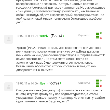
прикрываются лживо Исламом. На самом деле, они
завербованные диверсанты. Которые частью состоят из
городских (сельских) дурчаков и хулиганов. Но самое худшее
- они убийцы. И потому их надо уничтожать, как бешеных
собак. Не подумай, что я кровожадный, просто уничтожение
этой сатанинской мрази - есть очень богоугодное и доброе
дело.
0
(Гость)
Оценить:
19.02.11 в 14:04
Russkiy1
#
0
Ураган (19.02 / 14:00) Но ведь мне кажется,что они должны
понимать,что просто куклы в чьих-то руках.Ведь должны
понимать,на чьи деньги они существуют, и "отрабатывают"!И
самое главное,ведь на этом свете жизнь когда-то
закончится,и надо будет держать ответ потом,перед
Всевышним.Абсолютно с тобой согласен в том,что они
диверсанты!!!На 100%!!!!!!!!
0
(Гость)
Оценить:
19.02.11 в 14:06
пЕрат
#
0
Сладкая парочка (медвепуты) покатались на новых трассах
в Сочи, и тут же грохнули у нас бедных туристов, а чтобы
утвердиться больше - рванули канатку. На счет три - угадайте,
куда лыжники теперь будут ездить?