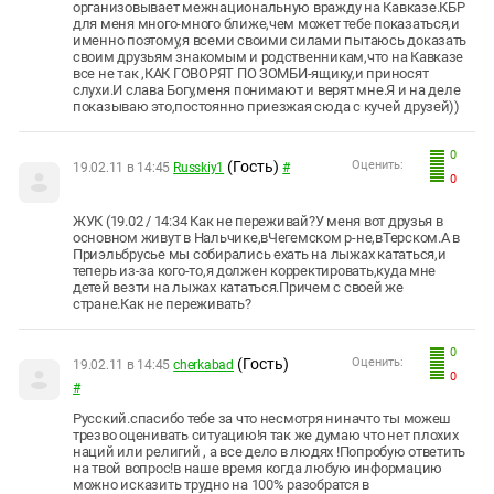
организовывает межнациональную вражду на Кавказе.КБР
для меня много-много ближе,чем может тебе показаться,и
именно поэтому,я всеми своими силами пытаюсь доказать
своим друзьям знакомым и родственникам,что на Кавказе
все не так ,КАК ГОВОРЯТ ПО ЗОМБИ-ящику,и приносят
слухи.И слава Богу,меня понимают и верят мне.Я и на деле
показываю это,постоянно приезжая сюда с кучей друзей))
0
(Гость)
Оценить:
19.02.11 в 14:45
Russkiy1
#
0
ЖУК (19.02 / 14:34 Как не переживай?У меня вот друзья в
основном живут в Нальчике,вЧегемском р-не,вТерском.А в
Приэльбрусье мы собирались ехать на лыжах кататься,и
теперь из-за кого-то,я должен корректировать,куда мне
детей везти на лыжах кататься.Причем с своей же
стране.Как не переживать?
0
(Гость)
Оценить:
19.02.11 в 14:45
cherkabad
0
#
Русский.спасибо тебе за что несмотря ниначто ты можеш
трезво оценивать ситуацию!я так же думаю что нет плохих
наций или религий , а все дело в людях !Попробую ответить
на твой вопрос!в наше время когда любую информацию
можно исказить трудно на 100% разобратся в