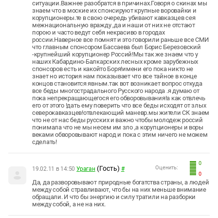
ситуации.Важнее разобратся в причинах.Говоря о скинах мы
знаем что в моские их спонсируют крупные воровайки и
корупционеры.те в свою очередь убивают кавказцев сея
межнациональную вражду ,да и наши от них не отстают
порою и часто ведут себя некрасиво в городах
россии.Наверное все помнят и это говорили раньше все СМИ
что главным спонсором Бассаева был Борис Березовский
-крупнейший корупционер Россий!Мы так же знаем что у
наших Кабардино-Балкарских лесных кроме зарубежных
спонсоров есть и какойто Боря!имени его пока никто не
знает но история нам показывает что все тайное в конце
концов становится явным.так вот возникает вопрос откуда
все беды многострадального Русского народа .я думаю от
пока непрекращающегося его обворовывания!а как отвлечь
его от этого !дать ему поверить что все беды исходят от злых
северокавказцев!отвлекающий маневр.мы жители СК знаем
что не от нас беды русских и важно чтобы молодеж россий
понимала что не мы несем им зло ,а корупционеры и воры
веками обворовывают народ и пока с этим ничего не можем
сделать!
0
(Гость)
Оценить:
19.02.11 в 14:50
Ураган
#
0
Да, да разворовывают природные богатства страны, а людей
между собой стравливают, что бы на них меньше внимание
обращали. И что бы энергию и силу тратили на разборки
между собой, а не на них.