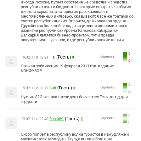
иногда, похоже, путает собственные средства и средства
республиканского бюджета. Некоторые его траты якобы из
личного кармана, о которых он рассказывает в
многочисленных интервью, оказываются все же тратами со
счетов республиканских. Впрочем, для кавалера ордена
Дружбы «за большой вклад в социально-экономическое
развитие республики» Арсена Канокова Кабардино-
Балкария является бизнес-проектом, тут и правда
запутаешься – где свои, а где республиканские деньги.
0
(Гость)
Оценить:
19.02.11 в 12:21
Fial
#
0
Свежая публикация 19 февраля 2011 год. издание
КОНФУЗОР.
0
(Гость)
Оценить:
19.02.11 в 12:29
Sizif
#
0
Ну и что?? Зато наш президент боаче всех.Есть повод для
гордости..
0
(Гость)
Оценить:
19.02.11 в 12:40
Russkiy1
#
0
Скоро попрет в республику волна туристов в камуфляже и
маскахалатах. Молодцы.Таулу,а вы еще большие