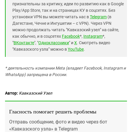
Южный Кавказ
признательны за критику, идеи по развитию как в Google
ЮФО
Play/App Store, так и на страницах КУ в соцсетях. Без
установки VPN вы можете читать нас в
Telegram
(в
Дагестане, Чечне и Ингушетии – с VPN). Через VPN
можно продолжать читать "Кавказский узел" на сайте,
как обычно, и в соцсетях
Facebook
*,
Instagram
*,
"
ВКонтакте
", "
Одноклассники
" и
X
. Смотреть видео
"Кавказского узла" можно в
YouTube
.
* деятельность компании Meta (владеет Facebook, Instagram и
WhatsApp) запрещена в России.
Автор:
Кавказский Узел
Гласность помогает решить проблемы
Отправь сообщение, фото и видео через бот
«Кавказского узла» в Telegram