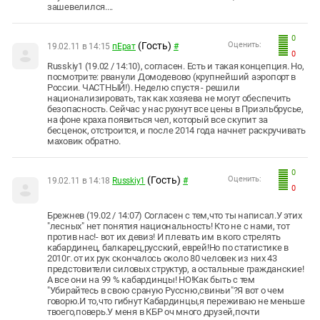
зашевелился....
0
(Гость)
Оценить:
19.02.11 в 14:15
пЕрат
#
0
Russkiy1 (19.02 / 14:10), согласен. Есть и такая концепция. Но,
посмотрите: рванули Домодевово (крупнейший аэропорт в
России. ЧАСТНЫЙ!). Неделю спустя - решили
национализировать, так как хозяева не могут обеспечить
безопасность. Сейчас у нас рухнут все цены в Приэльбрусье,
на фоне краха появиться чел, который все скупит за
бесценок, отстроится, и после 2014 года начнет раскручивать
маховик обратно.
0
(Гость)
Оценить:
19.02.11 в 14:18
Russkiy1
#
0
Брежнев (19.02 / 14:07) Согласен с тем,что ты написал.У этих
"лесных" нет понятия национальность! Кто не с нами, тот
против нас!- вот их девиз! И плевать им в кого стрелять
кабардинец, балкарец,русский, еврей!Но по статистике в
2010г. от их рук скончалось около 80 человек из них 43
предстовители силовых структур, а остальные гражданские!
А все они на 99 % кабардинцы! НО!Как быть с тем
"Убирайтесь в свою сраную Руссню,свиньи"?Я вот о чем
говорю.И то,что гибнут Кабардинцы,я переживаю не меньше
твоего,поверь.У меня в КБР оч много друзей,почти