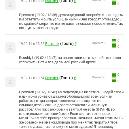
(Гость)
Оценить:
19.02.11 в 13:47
Russkiy1
#
0
Брежнев (19.02 / 13:36) дружище,давай попробуем шанс дать
им ответить и быть услышанными?Они говорят о том,здесь
по крайней мере,что им не дают высказать свое мнение.Так
вот пусть ответят тогда.
0
(Гость)
Оценить:
19.02.11 в 13:52
Брежнев
#
0
Russkiy1 (19.02 / 13:47) ты начал паниковать, я тебя пытался
успокоить! Вот и все дела мой русский друг!!!
0
(Гость)
Оценить:
19.02.11 в 13:54
Russkiy1
#
0
Брежнев (19.02 / 13:45) ну подожди,не кипятись.Людей своей
нации они убивают,да,много больше,согласен.Если те
работают в правоохранительных органах,но я не
слышал,чтобы они на дороге остановили машину и
расстреляли пассажиров ни за что.Я не есть ЗНАНИЕ во
плоти,возможно я ошибаюсь.Если это так-то поправь
меня.Тока я тебя прошу,перестань называть меня глупым.Ты
же со мной не знаком,повода про меня так гворить я тебе
тоже не давал,так почему ты меня судишь?Я ненавижу