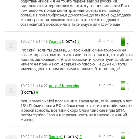
родственников,и я не то,что переживаю за русских в
отдельности,я переживаю за то,что у вас творится там.Вот в
чем дело.Но пойми меня правильно,сына я не повезу
больше в приэльбрусье,и дочку тоже,до тех пока будет даже
маловероятная возможность того,что меня по дороге
остановят.В Заюково.или в Тырныаузе или где-то ещё
0
(Гость)
Оценить:
19.02.11 в 14:18
Ураган
#
0
Русский, если ты думаешь, что с ними о чём-то можно на
языке здравого смысла и логики разговаривать, то глубоко и
наивно ошибаешься. Это отморозки, и кроме пули в лоб они
ничего не понимают. Я серьёзно говорю. Не думай, что ты
имеешь дело с нормальными людьми. Это - нелюди!
0
Оценить:
19.02.11 в 14:22
Андрей Krasnodar
0
(Гость)
#
пользователь Sizif поссмешил. Такая чушь, тебе наверно лет
18*) Пойми власти РФ сейчас нужна в регионе стабильность
и безопасность. Всё таки скоро Олимпийские игры 2014,
потом футбол Евро и напряженность на Кавказе - лишний
минус(
0
(Гость)
Оценить:
19.02.11 в 14:22
Russkiy1
#