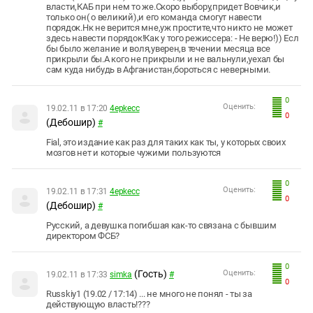
власти,КАБ при нем то же.Скоро выбору,придет Вовчик,и
только он( о великий),и его команда смогут навести
порядок.Нк не верится мне,уж простите,что никто не может
здесь навести порядок!Как у того режиссера: - Не верю!)) Есл
бы было желание и воля,уверен,в течении месяца все
прикрыли бы.А кого не прикрыли и не вальнули,уехал бы
сам куда нибудь в Афганистан,бороться с неверными.
0
Оценить:
19.02.11 в 17:20
4epkecc
0
(Дебошир)
#
Fial, это издание как раз для таких как ты, у которых своих
мозгов нет и которые чужими пользуются
0
Оценить:
19.02.11 в 17:31
4epkecc
0
(Дебошир)
#
Русский, а девушка погибшая как-то связана с бывшим
директором ФСБ?
0
(Гость)
Оценить:
19.02.11 в 17:33
simka
#
0
Russkiy1 (19.02 / 17:14) ... не много не понял - ты за
действующую власть!???