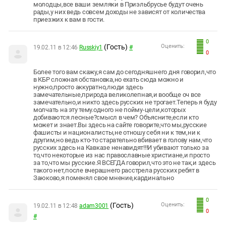
молодцы,все ваши земляки в Приэльбрусье будут очень
рады,у них ведь совсем доходы не зависят от количества
приезжих к вам в гости.
0
(Гость)
Оценить:
19.02.11 в 12:46
Russkiy1
#
0
Более того вам скажу,я сам до сегодняшнего дня говорил,что
в КБР сложная обстановка,но ехать сюда можно и
нужно,просто аккуратно,люди здесь
замечательные,природа великолепная,и вообще оч все
замечательно,и никто здесь русских не трогает.Теперь я буду
молчать на эту тему.одного не пойму-цели,которых
добиваются лесные?смысл в чем? Объясните,если кто
может и знает.Вы здесь на сайте говорите,что мы,русские
фашисты и националисты,не отношу себя ни к тем,ни к
другим,но ведь кто-то старательно вбивает в голову нам,что
русских здесь на Кавказе ненавидят!!!И убивают только за
то,что некоторые из нас православные христиане,и просто
за то,что мы русские.Я ВСЕГДА говорил,что это не так,и здесь
такого нет,после вчерашнего расстрела русских ребят в
Заюково,я поменял свое мнение,кардинально
0
(Гость)
Оценить:
19.02.11 в 12:48
adam3001
0
#