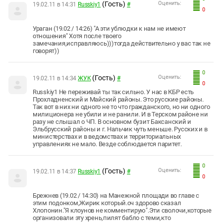
(Гость)
Оценить:
19.02.11 в 14:31
Russkiy1
#
0
Ураган (19.02 / 14:26) "А эти ублюдки к нам не имеют
отношения" Хотя после твоего
замечания,исправляюсь)))тогда действительно у вас так не
говорят))
0
(Гость)
Оценить:
19.02.11 в 14:34
ЖУК
#
0
Russkiy1 Не переживай ты так сильно. У нас в КБР есть
Прохладненский и Майский районы. Это русские районы.
Так вот в них ни одного не то что гражданского, но ни одного
милиционера не убили и не ранили. И в Терском районе ни
разу не слышал о ЧП. В основном бузит Баксанский и
Эльбрусский районы и г. Нальчик чуть меньше. Русских и в
министерствах и в ведомствах и территориальных
управлениях не мало. Везде соблюдается паритет.
0
(Гость)
Оценить:
19.02.11 в 14:37
Russkiy1
#
0
Брежнев (19.02 / 14:30) на Манежной площади во главе с
этим подонком,Жирик который.оч здорово сказал
Хлопонин."Я клоунов не комментирую".Эти сволочи,которые
организовали эту хрень,пилят бабло с теми,кто