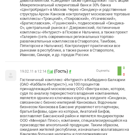
девелопментом. «Синдике» также принадлежит 100% акций
Межрегиональный клиринговый банк и 30% банка
«ЦентроКредит» в Москве. Через «Синдику» и родственные
структуры Арсен Каноков контролирует московские торговые
комплексы «Троицкий», «Покровский», «Усачевский»,
«Братиславская», «Тушинский», подмосковный «Синдика-
О», центральный рынок в г. Дзержинский, гостиничные
комплексы «Интурист» в Пскове и Нальчике, а также проект
«Галерея» (сеть современных региональных торгово-
развлекательных комплексов в Ставрополе, Тамбове,
Пятигорске и Нальчике). Контролирует практически все
рынками в республике, а также рынки в Ставрополе,
Иваново, Самаре, и др. городах России.
0
(Гость)
Оценить:
19.02.11 в 12:14
Fial
#
0
Гостиничный комплекс «Интурист» в Кабардино-Балкарии
(ОАО «Каббалк-Интурист»), на 100 процентов
принадлежащий московскому ООО «Вентра-ком», которое,
судя по анализу перекрестного владения компаниями,
является одним из ключевых юрлиц в холдинге «Синдика»,
связанном с бизнес-империей Каноковых. Водочным
бизнесом Канокова в Баксане управляют его партнеры,
братья Бифовы, один из которых, Анатолий Бифов,
возглавляет Баксанский район и является гендиректором
ООО «Минерал Плюс», компании, специализирующейся на
производстве алкогольной продукции. Таким образом,
ожидания жителей республики, изначально возлагавших на
Канокова большие надежды и поддерживавших