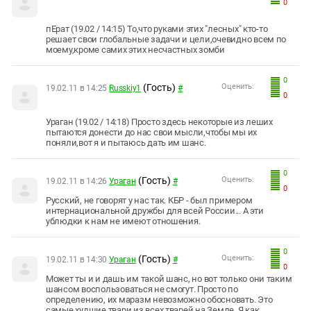
0
пЕрат (19.02 / 14:15) То,что руками этих "лесных" кто-то
решает свои глобальные задачи и цели,очевидно всем по
моему,кроме самих этих несчастных зомби
0
(Гость)
Оценить:
19.02.11 в 14:25
Russkiy1
#
0
Ураган (19.02 / 14:18) Просто здесь некоторые из леших
пытаются донести до нас свои мысли,чтобы мы их
поняли,вот я и пытаюсь дать им шанс.
0
(Гость)
Оценить:
19.02.11 в 14:26
Ураган
#
0
Русский, не говорят у нас так. КБР - был примером
интернациональной дружбы для всей России... А эти
ублюдки к нам не имеют отношения.
0
(Гость)
Оценить:
19.02.11 в 14:30
Ураган
#
0
Может ты и и дашь им такой шанс, но вот только они таким
шансом воспользоваться не смогут. Просто по
определению, их маразм невозможно обосновать. Это
самые худшие твари из всех тварей на Земле. Я как