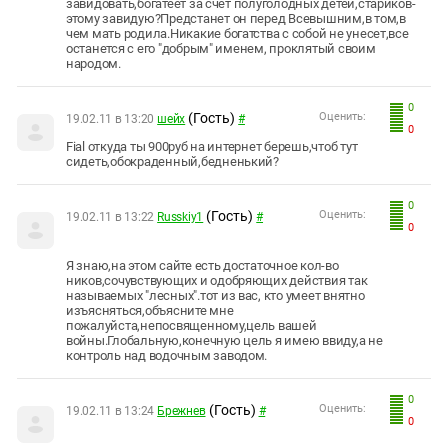
завидовать,богатеет за счет полуголодных детей,стариков-
этому завидую?Предстанет он перед Всевышним,в том,в
чем мать родила.Никакие богатства с собой не унесет,все
останется с его "добрым" именем, проклятый своим
народом.
0
(Гость)
Оценить:
19.02.11 в 13:20
шейх
#
0
Fial откуда ты 900руб на интернет берешь,чтоб тут
сидеть,обокраденный,бедненький?
0
(Гость)
Оценить:
19.02.11 в 13:22
Russkiy1
#
0
Я знаю,на этом сайте есть достаточное кол-во
ников,сочувствующих и одобряющих действия так
называемых "лесных".тот из вас, кто умеет внятно
изъясняться,объясните мне
пожалуйста,непосвященному,цель вашей
войны.Глобальную,конечную цель я имею ввиду,а не
контроль над водочным заводом.
0
(Гость)
Оценить:
19.02.11 в 13:24
Брежнев
#
0