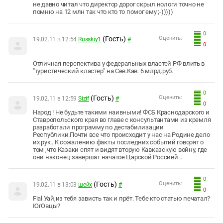
не давно читал что директор дорог скрыл нологи точно не
помню на 12 млн так что кто то помог ему ;-)))))
0
(Гость)
Оценить:
19.02.11 в 12:54
Russkiy1
#
0
Отличная перспектива у федеральных властей РФ влить в
"туристический кластер" на Сев.Кав. 6 млрд.руб.
0
(Гость)
Оценить:
19.02.11 в 12:59
Sizif
#
0
Народ ! Не будьте такими наивными! ФСБ Краснодарского и
Ставропольского края во главе с консультантами из кремля
разработали программу по дестабилизации
Республики.Почти все что происходит у нас на Родине дело
их рук.. К сожалению факты последних событий говорят о
том ,что Казаки спят и видят вторую Кавказскую войну, где
они наконец завершат начатое Царской Россией...
0
(Гость)
Оценить:
19.02.11 в 13:03
шейх
#
0
Fial Уай,из тебя зависть так и прёт. Тебе кто статью печатал?
ЮгОвцы?