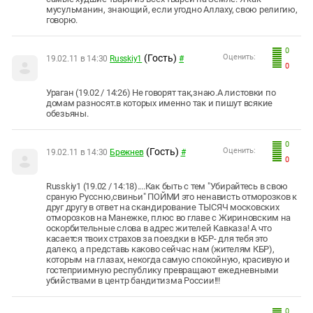
мусульманин, знающий, если угодно Аллаху, свою религию,
говорю.
0
(Гость)
Оценить:
19.02.11 в 14:30
Russkiy1
#
0
Ураган (19.02 / 14:26) Не говорят так,знаю.А листовки по
домам разносят.в которых именно так и пишут всякие
обезьяны.
0
(Гость)
Оценить:
19.02.11 в 14:30
Брежнев
#
0
Russkiy1 (19.02 / 14:18)....Как быть с тем "Убирайтесь в свою
сраную Руссню,свиньи" ПОЙМИ это ненависть отморозков к
друг другу в ответ на скандирование ТЫСЯЧ московских
отморозков на Манежке, плюс во главе с Жириновским на
оскорбительные слова в адрес жителей Кавказа! А что
касается твоих страхов за поездки в КБР- для тебя это
далеко, а представь каково сейчас нам (жителям КБР),
которым на глазах, некогда самую спокойную, красивую и
гостеприимную республику превращают ежедневными
убийствами в центр бандитизма России!!!
0