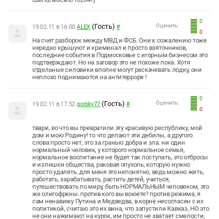
0
(Гость)
Оценить:
19.02.11 в 16:00
ALEX
#
0
На счет разборок между МВД и ФСБ. Они к сожалению тоже
нередко крышуют и криминал и просто взяточников,
последние события в Подмосковье с игорным бизнесом это
подтверждают. Но на заговор это не похоже пока. Хотя
отдельные силовики вполне могут раскачевать лодку, они
неплохо поднимаются на антитерроре !
0
(Гость)
Оценить:
19.02.11 в 17:52
gorsky77
#
0
твари, во что вы превратили эту красивую республику, мой
дом и мою Родину! то что делают эти дебилы, а другого
слова просто нет, это за гранью добра и зла. ни один
нормальный человек, у которого нормальное семья,
нормальное воспитание не будет так поступать, это отбросы
и излишки общества, раковая опухоль, которую нужно
просто удалять. для меня это непонятно, ведь можно жить,
работать, зарабатывать, растить детей, учиться,
путешествовать по миру, быть НОРМАЛЬНЫМ человеком, это
же олигофрены. против кого вы воюете? против режима, я
сам ненавижу Путина и Медведва, в корне несогласен с их
политикой, считаю это их вина, что запустили Кавказ, НО это
не они нажимают на курок, им просто не хватает смелости,