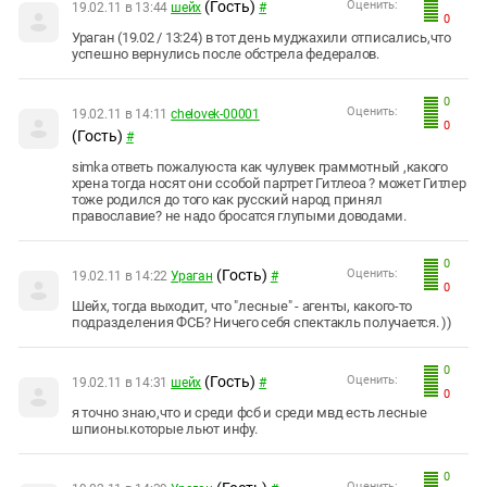
(Гость)
Оценить:
19.02.11 в 13:44
шейх
#
0
Ураган (19.02 / 13:24) в тот день муджахили отписались,что
успешно вернулись после обстрела федералов.
0
Оценить:
19.02.11 в 14:11
chelovek-00001
0
(Гость)
#
simka ответь пожалуюста как чулувек граммотный ,какого
хрена тогда носят они ссобой партрет Гитлеоа ? может Гитлер
тоже родился до того как русский народ принял
православие? не надо бросатся глупыми доводами.
0
(Гость)
Оценить:
19.02.11 в 14:22
Ураган
#
0
Шейх, тогда выходит, что "лесные" - агенты, какого-то
подразделения ФСБ? Ничего себя спектакль получается. ))
0
(Гость)
Оценить:
19.02.11 в 14:31
шейх
#
0
я точно знаю,что и среди фсб и среди мвд есть лесные
шпионы.которые льют инфу.
0
Оценить: