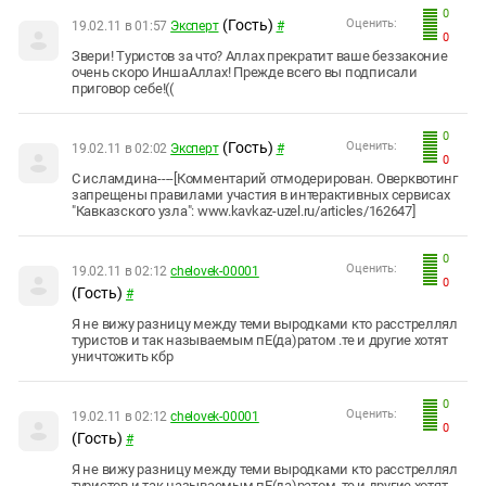
0
(Гость)
Оценить:
19.02.11 в 01:57
Эксперт
#
0
Звери! Туристов за что? Аллах прекратит ваше беззаконие
очень скоро ИншаАллах! Прежде всего вы подписали
приговор себе!((
0
(Гость)
Оценить:
19.02.11 в 02:02
Эксперт
#
0
С исламдина----[Комментарий отмодерирован. Оверквотинг
запрещены правилами участия в интерактивных сервисах
"Кавказского узла": www.kavkaz-uzel.ru/articles/162647]
0
Оценить:
19.02.11 в 02:12
chelovek-00001
0
(Гость)
#
Я не вижу разницу между теми выродками кто расстреллял
туристов и так называемым пЕ(да)ратом .те и другие хотят
уничтожить кбр
0
Оценить:
19.02.11 в 02:12
chelovek-00001
0
(Гость)
#
Я не вижу разницу между теми выродками кто расстреллял
туристов и так называемым пЕ(да)ратом .те и другие хотят