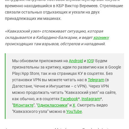
Южный Кавказ
временно находившийся в КБР Виктор Веремеев. Стрелявшие
ЮФО
связали остальных отдыхающих и уехали на двух
принадлежащих им машинах.
«Кавказский узел» отслеживает ситуацию, которая
складывается в Кабардино-Балкарии, и ведет
хронику
происходящих там взрывов, обстрелов и нападений.
Мы обновили приложения на
Android
и
IOS
! Будем
признательны за критику, идеи по развитию как в Google
Play/App Store, так и на страницах КУ в соцсетях. Без
установки VPN вы можете читать нас в
Telegram
(в
Дагестане, Чечне и Ингушетии – с VPN). Через VPN
можно продолжать читать "Кавказский узел" на сайте,
как обычно, и в соцсетях
Facebook
*,
Instagram
*,
"
ВКонтакте
", "
Одноклассники
" и
X
. Смотреть видео
"Кавказского узла" можно в
YouTube
.