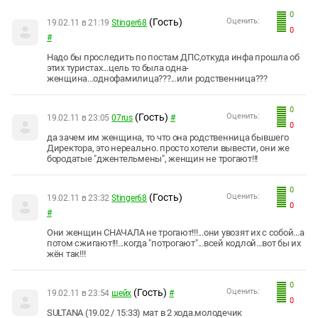
0
(Гость)
Оценить:
19.02.11 в 21:19
Stinger68
0
#
Надо бы проследить по постам ДПС,откуда инфа прошла об
этих туристах...цель то была одна-
женщина...однофамилица???...или родственница???
0
(Гость)
Оценить:
19.02.11 в 23:05
07rus
#
0
да зачем им женщина, то что она родственница бывшего
Директора, это нереально. просто хотели вывести, они же
бородатые "джентельмены", женщин не трогают!!!
0
(Гость)
Оценить:
19.02.11 в 23:32
Stinger68
0
#
Они женщин СНАЧАЛА не трогают!!!...они увозят их с собой...а
потом сжигают!!!...когда "потрогают"...всей кодлой...вот бы их
жён так!!!
0
(Гость)
Оценить:
19.02.11 в 23:54
шейх
#
0
SULTANA (19.02 / 15:33) мат в 2 хода.молодечик