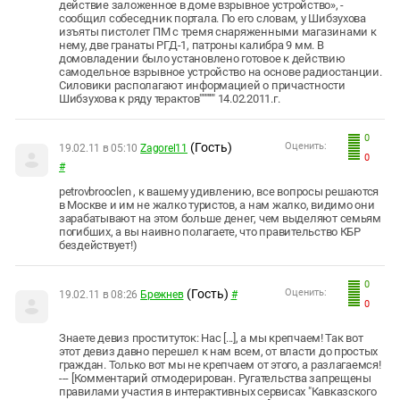
действие заложенное в доме взрывное устройство», -
сообщил собеседник портала. По его словам, у Шибзухова
изъяты пистолет ПМ с тремя снаряженными магазинами к
нему, две гранаты РГД-1, патроны калибра 9 мм. В
домовладении было установлено готовое к действию
самодельное взрывное устройство на основе радиостанции.
Силовики располагают информацией о причастности
Шибзухова к ряду терактов"""""" 14.02.2011.г.
0
(Гость)
Оценить:
19.02.11 в 05:10
Zagorel11
0
#
petrovbrooclen , к вашему удивлению, все вопросы решаются
в Москве и им не жалко туристов, а нам жалко, видимо они
зарабатывают на этом больше денег, чем выделяют семьям
погибших, а вы наивно полагаете, что правительство КБР
бездействует!)
0
(Гость)
Оценить:
19.02.11 в 08:26
Брежнев
#
0
Знаете девиз проституток: Нас [...], а мы крепчаем! Так вот
этот девиз давно перешел к нам всем, от власти до простых
граждан. Только вот мы не крепчаем от этого, а разлагаемся!
--- [Комментарий отмодерирован. Ругательства запрещены
правилами участия в интерактивных сервисах "Кавказского