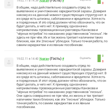
(Гость)
19.02.11 в 14:39
Ураган
#
0
В общем, надо действительно создавать отряд по
выявлению и уничтожению хариджитской заразы. Доверия
никому из на данный момент существующих структур нет. в
их среде есть шпионы, саботажники и вредители. Хотя есть
и порядочные. И это отряд должен чётко обозначить, что он
будет делать, а чего нет. К примеру, однозначно
неприемлемы провокационные разговоры Канокова и
"чёрных ястребов" по наказанию родственников "лесных". Ни
здесь не при чём. Их и так жизнь трепает наличием таких
близких, как эти 2лесные" ублюдки. Только точная работа, по
самим хариджитам и их явным пособникам.
0
(Гость)
Оценить:
19.02.11 в 14:40
Ураган
#
0
В общем, надо действительно создавать отряд по
выявлению и уничтожению хариджитской заразы. Доверия
никому из на данный момент существующих структур нет. В
их среде есть шпионы, саботажники и вредители. Хотя есть
и порядочные. И этот отряд должен чётко обозначить, что он
будет делать, а чего нет. К примеру, однозначно
неприемлемы провокационные разговоры Канокова и
"чёрных ястребов" по наказанию родственников "лесных".
Они здесь совершенно не при чём, их жизнь и так трепает
наличием таких близких, как эти "лесные" ублюдки. Только
точная работа, по самим хариджитам и их явным
пособникам.