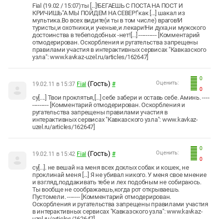
Fial (19.02 / 15:07)ты [...]!БЕГАЕШЬ С ПОСТА НА ПОСТ И
КРИЧИШЬ"А МЫ ПОЙДЕМ НА СЕВЕР!"как [...] шакал из
мультика.Во всех видите(и ты в том числе) врагов!И
туристы,и охотники,и ученые,и лекари!Ни духа,ни мужского
достоинства в тебеподобных -нет![...] ---------- [Комментарий
отмодерирован. Оскорбления и ругательства запрещены
правилами участия в интерактивных сервисах "Кавказского
узла": www.kavkaz-uzel.ru/articles/162647]
0
(Гость)
Оценить:
19.02.11 в 15:37
Fial
#
0
су[....] Твои проклятья,[...] себе забери и оставь себе. Аминь. ----
--------- [Комментарий отмодерирован. Оскорбления и
ругательства запрещены правилами участия в
интерактивных сервисах "Кавказского узла": www.kavkaz-
uzel.ru/articles/162647]
0
(Гость)
Оценить:
19.02.11 в 15:42
Fial
#
0
су[...]. не вешай на меня всех дохлых собак и кошек, не
проклинай меня [...] Я не убивал никого. У меня свое мнение
и взгляд,поддакивать тебе и лех подобным не собираюсь.
Ты вообще не соображаешь,когда рот открываешь.
Пустомели. ------- [Комментарий отмодерирован.
Оскорбления и ругательства запрещены правилами участия
в интерактивных сервисах "Кавказского узла": www.kavkaz-
uzel.ru/articles/162647]