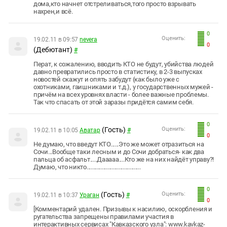
дома,кто начнет отстреливаться,того просто взрывать
нахрен,и всё.
0
Оценить:
19.02.11 в 09:57
nevera
0
(Дебютант)
#
Перат, к сожалению, вводить КТО не будут, убийства людей
давно превратились просто в статистику, в 2-3 выпусках
новостей скажут и опять забудут (как было уже с
охотниками, гаишниками и т.д.), у государственных мужей -
причём на всех уровнях власти - более важные проблемы.
Так что спасать от этой заразы придётся самим себя.
0
(Гость)
Оценить:
19.02.11 в 10:05
Аватар
#
0
Не думаю, что введут КТО......Это же может отразиться на
Сочи...Вообще таки лесным и до Сочи добраться- как два
пальца об асфальт.....Дааааа....Кто же на них найдёт управу?!
Думаю, что никто.......................................
0
(Гость)
Оценить:
19.02.11 в 10:37
Ураган
#
0
[Комментарий удален. Призывы к насилию, оскорбления и
ругательства запрещены правилами участия в
интерактивных сервисах "Кавказского узла": www.kavkaz-