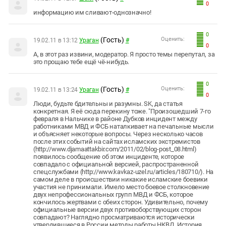
0
информацию им сливают-однозначно!
0
(Гость)
Оценить:
19.02.11 в 13:12
Ураган
#
0
А, в этот раз извини, модератор. Я просто темы перепутал, за
это прощаю тебе ещё чё-нибудь.
0
(Гость)
Оценить:
19.02.11 в 13:24
Ураган
#
0
Люди, будьте бдительны и разумны. SK, да статья
конкретная. Я её сюда перекину тоже. "Произошедший 7-го
февраля в Нальчике в районе Дубков инцидент между
работниками МВД и ФСБ наталкивает на печальные мысли
и объясняет некоторые вопросы. Через несколько часов
после этих событий на сайтах исламских экстремистов
(http://www.djamaattakbir.com/2011/02/blog-post_08.html)
появилось сообщение об этом инциденте, которое
совпадало с официальной версией, распространенной
спецслужбами (http://www.kavkaz-uzel.ru/articles/180710/). На
самом деле в происшествии никакие исламские боевики
участия не принимали. Имело место боевое столкновение
двух непрофессиональных групп МВД и ФСБ, которое
кончилось жертвами с обеих сторон. Удивительно, почему
официальные версии двух противоборствующих сторон
совпадают? Наглядно просматриваются исторически
утвердившиеся в России методы работы НКВД. История