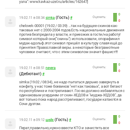
узла": www.kavkaz-uzel.ru/articles/162647]
0
(Гость)
Оценить:
19.02.11 в 08:34
simka
#
0
chelovek-00001 (19.02 / 03:39) ...так на будущее-скинов как-
таковых нет с 2000-2004 годов.Есть национальные движения
против безпредела у власти, и приезжих в гости/на работу!
символ который они("скины") использовали, опорафинил
мудак-адольф.этот символ пришёл в культуру славя ещё до
принятия Православной веры. а некоторые безграмотные
чуловеки считают, что с этим символом значит фашист!!!
0
Оценить:
19.02.11 в 08:51
nevera
0
(Дебютант)
#
simka (19.02 / 08:34), не надо пытаться дерьмо завернуть в
конфету, у нас тоже боевиков "нет как таковых", а вот бегают
по республике и постреливают. Гос-во должно избавляться с
одинаковым усердием от скин-ХЕДОВ и "муджа-ХЕДОВ", да
вот только пока народ расстреливают, государи катаются в
Сочи дуэтом.
0
(Гость)
Оценить:
19.02.11 в 09:12
шейх
#
0
Перат,правильно,нужно ввести КТО и зачистить все