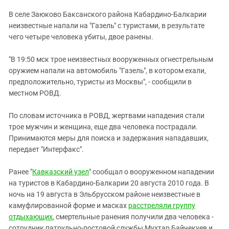
ЗАСТАВЛЯЕТ
Дагестан
В селе Заюково Баксанского района Кабардино-Балкарии
КАВКАЗ ЗА ПАЛЕСТИНУ
Ингушетия
неизвестные напали на "Газель" с туристами, в результате
ИНАКОМЫСЛИЕ В ЧЕЧНЕ
чего четыре человека убиты, двое ранены.
Кабардино-Балкария
ПРЕСЛЕДОВАНИЕ АКТИВИСТОВ
МОБИЛИЗАЦИЯ И ПРОТЕСТЫ
Калмыкия
"В 19:50 мск трое неизвестных вооруженных огнестрельным
оружием напали на автомобиль "Газель", в котором ехали,
Карачаево-Черкесия
предположительно, туристы из Москвы", - сообщили в
Краснодарский край
местном РОВД.
Нагорный Карабах
По словам источника в РОВД, жертвами нападения стали
Российская Федерация
трое мужчин и женщина, еще два человека пострадали.
Ростовская область
Принимаются меры для поиска и задержания нападавших,
передает "Интерфакс".
Северная Осетия - Алания
СКФО
Ранее "
Кавказский узел
" сообщал о вооруженном нападении
на туристов в Кабардино-Балкарии 20 августа 2010 года. В
Ставропольский край
ночь на 19 августа в Эльбрусском районе неизвестные в
Чечня
камуфлированной форме и масках
расстреляли группу
Южная Осетия
отдыхающих
, смертельные ранения получили два человека -
сотрудник патрульно-постовой службы Мухтар Байчекуев и