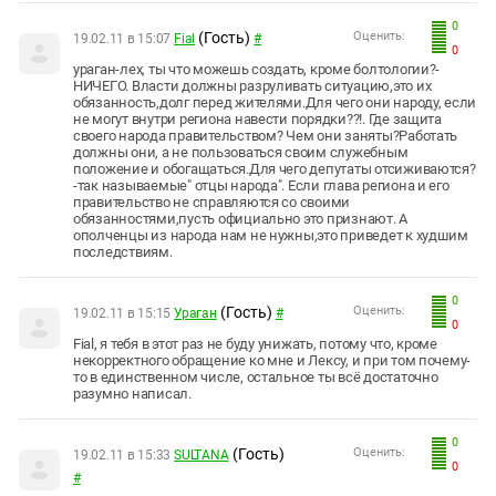
0
(Гость)
Оценить:
19.02.11 в 15:07
Fial
#
0
ураган-лех, ты что можешь создать, кроме болтологии?-
НИЧЕГО. Власти должны разруливать ситуацию,это их
обязанность,долг перед жителями.Для чего они народу, если
не могут внутри региона навести порядки??!. Где защита
своего народа правительством? Чем они заняты?Работать
должны они, а не пользоваться своим служебным
положение и обогащаться.Для чего депутаты отсиживаются?
-так называемые" отцы народа". Если глава региона и его
правительство не справляются со своими
обязанностями,пусть официально это признают. А
ополченцы из народа нам не нужны,это приведет к худшим
последствиям.
0
(Гость)
Оценить:
19.02.11 в 15:15
Ураган
#
0
Fial, я тебя в этот раз не буду унижать, потому что, кроме
некорректного обращение ко мне и Лексу, и при том почему-
то в единственном числе, остальное ты всё достаточно
разумно написал.
0
(Гость)
Оценить:
19.02.11 в 15:33
SULTANA
0
#