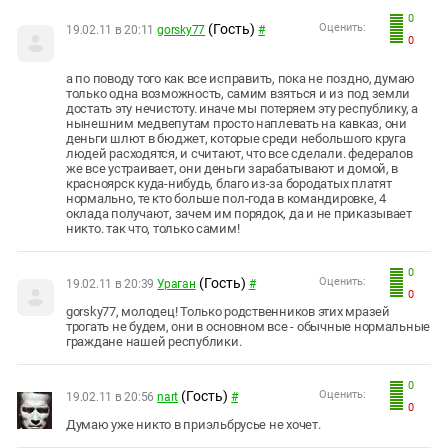
0
(Гость)
Оценить:
19.02.11 в 20:11
gorsky77
#
0
а по поводу того как все исправить, пока не поздно, думаю
только одна возможность, самим взяться и из под земли
достать эту нечистоту. иначе мы потеряем эту республику, а
нынешним медвепутам просто наплевать на кавказ, они
деньги шлют в бюджет, которые среди небольшого круга
людей расходятся, и считают, что все сделали. федералов
же все устраивает, они деньги зарабатывают и домой, в
красноярск куда-нибудь, благо из-за бородатых платят
нормально, те кто больше пол-года в командировке, 4
оклада получают, зачем им порядок, да и не приказывает
никто. так что, только самим!
0
(Гость)
Оценить:
19.02.11 в 20:39
Ураган
#
0
gorsky77, молодец! Только родственников этих мразей
трогать не будем, они в основном все - обычные нормальные
граждане нашей республики.
0
(Гость)
Оценить:
19.02.11 в 20:56
nart
#
0
Думаю уже никто в приэльбрусье не хочет.