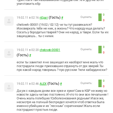
уничтожить кбр
0
(Гость)
Оценить:
19.02.11 в 02:16
пЕрат
#
0
chelovek-00001 (19.02 / 02:12) че ты тут развякался?
Исковеркать тебе не ник, а жизнь? Что народу еще делать?
Сосать у бородатых тварей? Они не народ, а твари. Если ты их
защищаешь... ты с ними.
0
Оценить:
19.02.11 в 02:20
chelovek-00001
0
(Гость)
#
если ты заметил я не зашищал их наоборот мне жаль что
пострадали люди приехавшие отдахнуть от рук зверей.Ты
про какой народ говоришь ? про русскии ?или кабардински?
0
(Гость)
Оценить:
19.02.11 в 02:46
ALEX
#
0
Да уж с каждым днем все хуже и хуже! Сам в КБР не живу но
новости здесь читаю постоянно. И что то они все печальнее !
Очень жаль погибших !Соболезнования родным! И все же,
несмотря на полный беспредел хочется чтоб ответка была
именно убийцам и их "лесным" соратникам! Жаль если
пострадают простые люди.