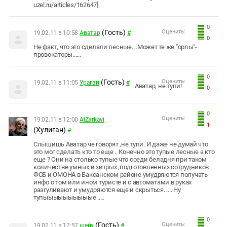
uzel.ru/articles/162647]
0
(Гость)
Оценить:
19.02.11 в 10:58
Аватар
#
0
Не факт, что это сделали лесные....Может те же "орлы"-
провокаторы......
0
(Гость)
Оценить:
19.02.11 в 11:05
Ураган
#
Аватар, не тупи!
0
0
Оценить:
19.02.11 в 12:00
AlZarkavi
1
(Хулиган)
#
Слышишь Аватар че говорят ,не тупи. И даже не думай что
это мог сделать кто то еще .. Конечно это тупые лесные а кто
еще ? Они на столько тупые что среди беладня при таком
количестве умных и хитрых ,подготовленных сотрудников
ФСБ и ОМОНА в Баксанском районе умудряются получать
инфо о том или ином туристе и с автоматами в руках
разгуливают и умудряются еще и скрыться...... Ну
тупыыыыыыыыыые .....
0
(Гость)
Оценить:
19.02.11 в 12:57
шейх
#