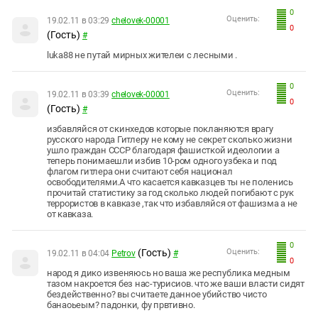
0
Оценить:
19.02.11 в 03:29
chelovek-00001
0
(Гость)
#
luka88 не путай мирных жителеи с лесными .
0
Оценить:
19.02.11 в 03:39
chelovek-00001
0
(Гость)
#
избавляйся от скинхедов которые покланяются врагу
русского народа Гитлеру не кому не секрет сколько жизни
ушло граждан СССР благодаря фашисткой идеологии а
теперь понимаешли избив 10-ром одного узбека и под
флагом гитлера они считают себя национал
освободителями.А что касается кавказцев ты не поленись
прочитай статистику за год сколько людей погибают с рук
террористов в кавказе ,так что избавляйся от фашизма а не
от кавказа.
0
(Гость)
Оценить:
19.02.11 в 04:04
Petrov
#
0
народ я дико извеняюсь но ваша же республика медным
тазом накроется без нас-турисиов. что же ваши власти сидят
бездейственно? вы считаете данное убийство чисто
банаоьеым? падонки, фу првтивно.