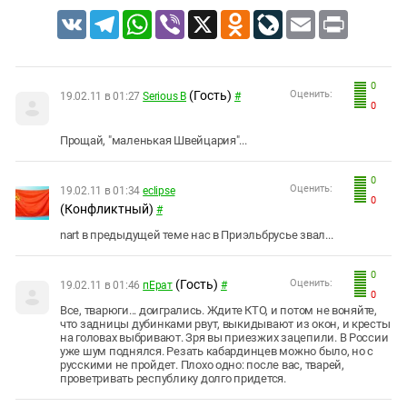
VK
Telegram
WhatsApp
Viber
X
Odnoklassniki
LiveJournal
Email
Print
0
(Гость)
Оценить:
19.02.11 в 01:27
Serious B
#
0
Прощай, "маленькая Швейцария"...
0
Оценить:
19.02.11 в 01:34
eclipse
0
(Конфликтный)
#
nart в предыдущей теме нас в Приэльбрусье звал...
0
(Гость)
Оценить:
19.02.11 в 01:46
пЕрат
#
0
Все, тварюги... доигрались. Ждите КТО, и потом не воняйте,
что задницы дубинками рвут, выкидывают из окон, и кресты
на головах выбривают. Зря вы приезжих зацепили. В России
уже шум поднялся. Резать кабардинцев можно было, но с
русскими не пройдет. Плохо одно: после вас, тварей,
проветривать республику долго придется.