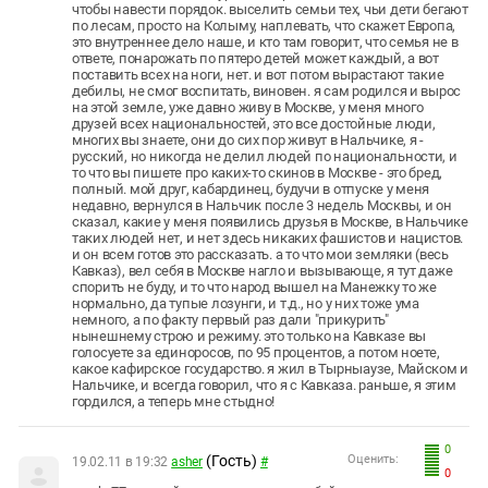
чтобы навести порядок. выселить семьи тех, чьи дети бегают
по лесам, просто на Колыму, наплевать, что скажет Европа,
это внутреннее дело наше, и кто там говорит, что семья не в
ответе, понарожать по пятеро детей может каждый, а вот
поставить всех на ноги, нет. и вот потом вырастают такие
дебилы, не смог воспитать, виновен. я сам родился и вырос
на этой земле, уже давно живу в Москве, у меня много
друзей всех национальностей, это все достойные люди,
многих вы знаете, они до сих пор живут в Нальчике, я -
русский, но никогда не делил людей по национальности, и
то что вы пишете про каких-то скинов в Москве - это бред,
полный. мой друг, кабардинец, будучи в отпуске у меня
недавно, вернулся в Нальчик после 3 недель Москвы, и он
сказал, какие у меня появились друзья в Москве, в Нальчике
таких людей нет, и нет здесь никаких фашистов и нацистов.
и он всем готов это рассказать. а то что мои земляки (весь
Кавказ), вел себя в Москве нагло и вызывающе, я тут даже
спорить не буду, и то что народ вышел на Манежку то же
нормально, да тупые лозунги, и т.д., но у них тоже ума
немного, а по факту первый раз дали "прикурить"
нынешнему строю и режиму. это только на Кавказе вы
голосуете за единоросов, по 95 процентов, а потом ноете,
какое кафирское государство. я жил в Тырныаузе, Майском и
Нальчике, и всегда говорил, что я с Кавказа. раньше, я этим
гордился, а теперь мне стыдно!
0
(Гость)
Оценить:
19.02.11 в 19:32
asher
#
0