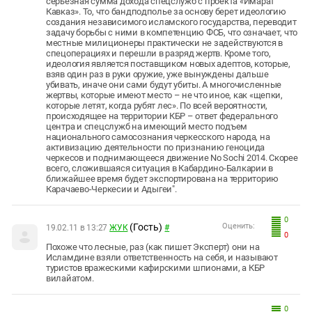
серьезная сумма дохода спецслужб с проекта «Имарат
Кавказ». То, что бандподполье за основу берет идеологию
создания независимого исламского государства, переводит
задачу борьбы с ними в компетенцию ФСБ, что означает, что
местные милиционеры практически не задействуются в
спецоперациях и перешли в разряд жертв. Кроме того,
идеология является поставщиком новых адептов, которые,
взяв один раз в руки оружие, уже вынуждены дальше
убивать, иначе они сами будут убиты. А многочисленные
жертвы, которые имеют место – не что иное, как «щепки,
которые летят, когда рубят лес». По всей вероятности,
происходящее на территории КБР – ответ федерального
центра и спецслужб на имеющий место подъем
национального самосознания черкесского народа, на
активизацию деятельности по признанию геноцида
черкесов и поднимающееся движение No Sochi 2014. Скорее
всего, сложившаяся ситуация в Кабардино-Балкарии в
ближайшее время будет экспортирована на территорию
Карачаево-Черкесии и Адыгеи".
0
(Гость)
Оценить:
19.02.11 в 13:27
ЖУК
#
0
Похоже что лесные, раз (как пишет Эксперт) они на
Исламдине взяли ответственность на себя, и называют
туристов вражескими кафирскими шпионами, а КБР
вилайатом.
0