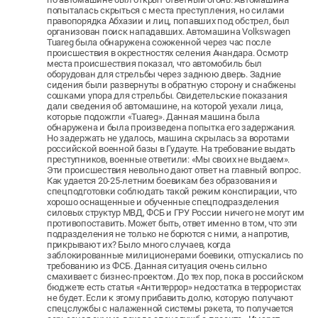
попыталась скрыться с места преступления, но силами
правопорядка Абхазии и лиц, попавших под обстрел, был
организован поиск нападавших. Автомашина Volkswagen
Tuareg была обнаружена сожженной через час после
происшествия в окрестностях селения Ачандара. Осмотр
места происшествия показал, что автомобиль был
оборудован для стрельбы через заднюю дверь. Задние
сидения были развернуты в обратную сторону и снабжены
сошками упора для стрельбы. Свидетельские показания
дали сведения об автомашине, на которой уехали лица,
которые подожгли «Tuareg». Данная машина была
обнаружена и была произведена попытка его задержания.
Но задержать не удалось, машина скрылась за воротами
российской военной базы в Гудауте. На требование выдать
преступников, военные ответили: «Мы своих не выдаем».
Эти происшествия невольно дают ответ на главный вопрос.
Как удается 20-25-летним боевикам без образования и
спецподготовки соблюдать такой режим конспирации, что
хорошо оснащенные и обученные спецподразделения
силовых структур МВД, ФСБ и ГРУ России ничего не могут им
противопоставить. Может быть, ответ именно в том, что эти
подразделения не только не борются с ними, а напротив,
прикрывают их? Было много случаев, когда
заблокированные милиционерами боевики, отпускались по
требованию из ФСБ. Данная ситуация очень сильно
смахивает с бизнес-проектом. До тех пор, пока в российском
бюджете есть статья «Антитеррор» недостатка в террористах
не будет. Если к этому прибавить долю, которую получают
спецслужбы с налаженной системы рэкета, то получается