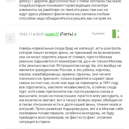
gorsky77 дорогой друг,полностью с тобой согласен.так мало
людей,которые понимают происходящее.посмотри
комменты на рамблере по теме.это-ужас.там нас не
ждут.здесь убивают.фактически мы загнаны.любым
способом надо объединяться.и решать.мы не хуже их.
0
(Гость)
Оценить:
19.02.11 в 20:01
gorsky77
#
0
поверь нормальные люди бред не напишут, есть шантропа,
которая пишет всякую хрень. не принимай их во внимание.
они не могут отделять зерна от плевел, просто Москва
реально задыхается от иммигрантов, да и не только Москва.
я бы реально выслал 90 процентов назад тех, кто вообще не
является гражданином России, а это узбеки, киргизы,
казахи, азербайджанцы, армяне, грузины, они ничего
полезного не приносят, только кормятся и кормят свои
семьи за счет нас, если они еще не переехали. в 1991 году
все отделились, захотели независимость, а сейчас сюда
прут, хотя сами притесняли нас после развала союза и
высылали, знаю не понаслышке. просто я могу рассудить, а
им мозгов не хватает, вот и пишут всякую херню обобщая.но
в таком отношении есть и доля нашей вины, точнее чехов и
ингушей, Путин развязал Кадырову руки, вот и в Москве себя
хозяевами почувствовали, особенно молодежь, не буду
приводить всех примеров, но факт есть факт. сложная
ситуация в стране.