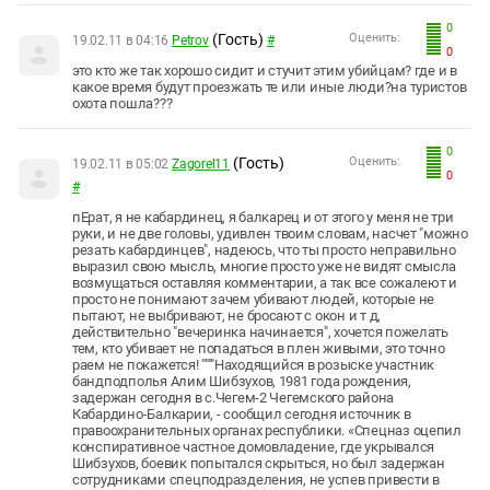
0
(Гость)
Оценить:
19.02.11 в 04:16
Petrov
#
0
это кто же так хорошо сидит и стучит этим убийцам? где и в
какое время будут проезжать те или иные люди?на туристов
охота пошла???
0
(Гость)
Оценить:
19.02.11 в 05:02
Zagorel11
0
#
пЕрат, я не кабардинец, я балкарец и от этого у меня не три
руки, и не две головы, удивлен твоим словам, насчет "можно
резать кабардинцев", надеюсь, что ты просто неправильно
выразил свою мысль, многие просто уже не видят смысла
возмущаться оставляя комментарии, а так все сожалеют и
просто не понимают зачем убивают людей, которые не
пытают, не выбривают, не бросают с окон и т д,
действительно "вечеринка начинается", хочется пожелать
тем, кто убивает не попадаться в плен живыми, это точно
раем не покажется! """"Находящийся в розыске участник
бандподполья Алим Шибзухов, 1981 года рождения,
задержан сегодня в с.Чегем-2 Чегемского района
Кабардино-Балкарии, - сообщил сегодня источник в
правоохранительных органах республики. «Спецназ оцепил
конспиративное частное домовладение, где укрывался
Шибзухов, боевик попытался скрыться, но был задержан
сотрудниками спецподразделения, не успев привести в