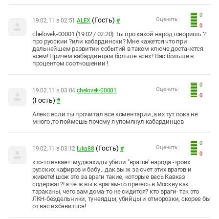
0
(Гость)
Оценить:
19.02.11 в 02:51
ALEX
#
0
chelovek-00001 (19.02 / 02:20) Ты про какой народ говоришь ?
про русскии ?или кабардински? Мне кажется что при
дальнейшем развитии событий в таком ключе достанется
всем! Причем кабардинцам больше всех ! Вас больше в
процентом соотношении !
0
Оценить:
19.02.11 в 03:04
chelovek-00001
0
(Гость)
#
Алекс если ты прочитал все коментарии ,а их тут пока не
много ,то поймешь почему я упомянул кабардинцев
0
(Гость)
Оценить:
19.02.11 в 03:12
luka88
#
0
кто-то вякает: муджахиды убили "врагов' народа -троих
русских кафиров и бабу... дак вы ж за счет этих врагов и
живете! шож это за враги такие, которые весь Кавказ
содержат?! а че ж вы к врагам-то претесь в Москву как
тараканы, чего вам дома-то не сидится? кто враги- так это
ЛКН-бездельники, тунеядцы, убийцы и отморозки, скорее бы
от вас избавиться!