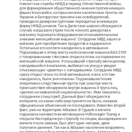
помнит как службы НКВД в период Отечественной войны,
для формирования общественного мнения против немецко-
фашистских войск, которых многие населенные пункты на
Украине и Белоруссии приняли как освободителей,
проводили диверсии группами переодетых в немецкую
форму НКВД-шников. Так в Дагестане широко обсуждался
случай, когда рано утром после ночного дежурства к
магазину подъехала оборудованная опознавательными
знаками милицейская машина". Сотрудник МВД зашел в
магазин для приобретения продуктов и задержался.
Остальные его коллеги находились в автомашине.
Подъехавшая к этому месту неопознанная машина ВАЗ-2109
с тонированными стеклами открыла огонь на поражение по
милицейской машине. Услышавший стрельбу милиционер,
находившийся в магазине, выбежал на улицу и увидел
отъезжающую «девятку» с нападавшими. Сотрудник МВД
сразу открыл огонь по этой автомашине, и все, кто там
находились, были уничтожены. Подъехавшая позже
оперативно-следственная группа при осмотре места
происшествия обнаружила внутри машины 4 трупа лиц,
«далеко не кавказской национальности». Ими оказались
сотрудники спецслужб. Данный факт обсуждался в
интернете, но каких-либо мер принято не было, никаких
официальных объяснений не последовало. Известен второй
факт, уже на территории Абхазии. В Гудауте к мечети
подъехала неизвестная автомашина Volkswagen Tuareg и
открыла беспорядочную стрельбу по лицам, выходившим из
мечети после намаза. Был убит один человек, двое
получили ранения. Так как в Абхазии население вооружено,
по автомашине был открыт ответный огонь. Автомашина