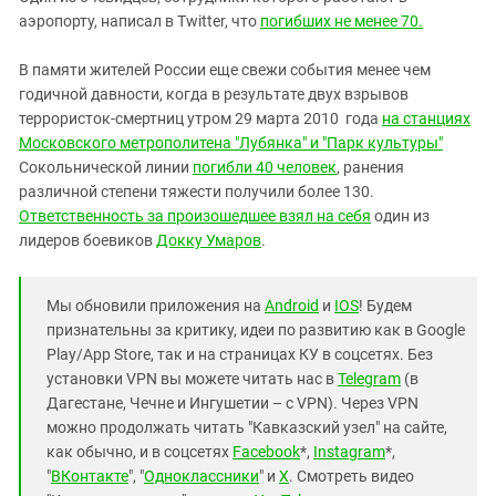
аэропорту, написал в Twitter, что
погибших не менее 70.
В памяти жителей России еще свежи события менее чем
годичной давности, когда в результате двух взрывов
террористок-смертниц утром 29 марта 2010 года
на станциях
Московского метрополитена "Лубянка" и "Парк культуры"
Сокольнической линии
погибли 40 человек
, ранения
различной степени тяжести получили более 130.
Ответственность за произошедшее взял на себя
один из
лидеров боевиков
Докку Умаров
.
Мы обновили приложения на
Android
и
IOS
! Будем
признательны за критику, идеи по развитию как в Google
Play/App Store, так и на страницах КУ в соцсетях. Без
установки VPN вы можете читать нас в
Telegram
(в
Дагестане, Чечне и Ингушетии – с VPN). Через VPN
можно продолжать читать "Кавказский узел" на сайте,
как обычно, и в соцсетях
Facebook
*,
Instagram
*,
"
ВКонтакте
", "
Одноклассники
" и
X
. Смотреть видео