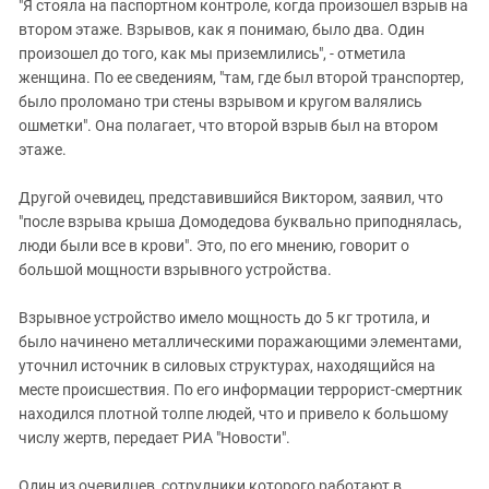
Южный Кавказ
"Я стояла на паспортном контроле, когда произошел взрыв на
втором этаже. Взрывов, как я понимаю, было два. Один
ЮФО
произошел до того, как мы приземлились", - отметила
женщина. По ее сведениям, "там, где был второй транспортер,
было проломано три стены взрывом и кругом валялись
ошметки". Она полагает, что второй взрыв был на втором
этаже.
Другой очевидец, представившийся Виктором, заявил, что
"после взрыва крыша Домодедова буквально приподнялась,
люди были все в крови". Это, по его мнению, говорит о
большой мощности взрывного устройства.
Взрывное устройство имело мощность до 5 кг тротила, и
было начинено металлическими поражающими элементами,
уточнил источник в силовых структурах, находящийся на
месте происшествия. По его информации террорист-смертник
находился плотной толпе людей, что и привело к большому
числу жертв, передает РИА "Новости".
Один из очевидцев, сотрудники которого работают в