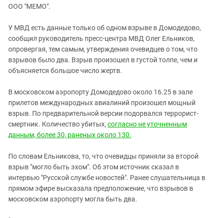
ЗАСТАВЛЯЕТ
ООО "МЕМО".
Дагестан
КАВКАЗ ЗА ПАЛЕСТИНУ
Ингушетия
ИНАКОМЫСЛИЕ В ЧЕЧНЕ
У МВД есть данные только об одном взрыве в Домодедово,
сообщил руководитель пресс-центра МВД Олег Ельников,
Кабардино-Балкария
ПРЕСЛЕДОВАНИЕ АКТИВИСТОВ
опровергая, тем самым, утверждения очевидцев о том, что
МОБИЛИЗАЦИЯ И ПРОТЕСТЫ
Калмыкия
взрывов было два. Взрыв произошел в густой толпе, чем и
Карачаево-Черкесия
объясняется большое число жертв.
Краснодарский край
В московском аэропорту Домодедово около 16.25 в зале
Нагорный Карабах
прилетов международных авиалиний произошел мощный
взрыв. По предварительной версии подорвался террорист-
Российская Федерация
смертник. Количество убитых,
согласно не уточненным
Ростовская область
данным, более 30, раненых около 130.
Северная Осетия - Алания
По словам Ельникова, то, что очевидцы приняли за второй
СКФО
взрыв "могло быть эхом". Об этом источник сказал в
Ставропольский край
интервью "Русской службе новостей". Ранее слушательница в
прямом эфире высказала предположение, что взрывов в
Чечня
московском аэропорту могла быть два.
Южная Осетия