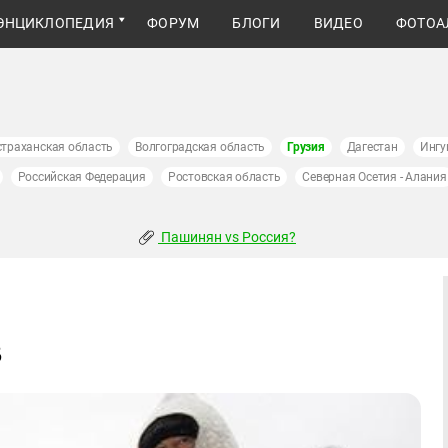
ЭНЦИКЛОПЕДИЯ
ФОРУМ
БЛОГИ
ВИДЕО
ФОТОА
страханская область
Волгоградская область
Грузия
Дагестан
Ингу
Российская Федерация
Ростовская область
Северная Осетия - Алания
Пашинян vs Россия?
в