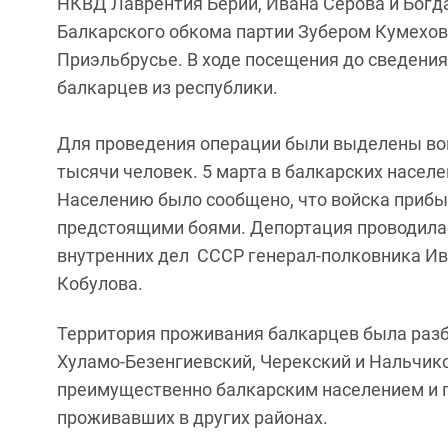
НКВД Лаврентия Берии, Ивана Серова и Богд
Балкарского обкома партии Зубером Кумехов
Приэльбрусье. В ходе посещения до сведени
балкарцев из республики.
Для проведения операции были выделены во
тысячи человек. 5 марта в балкарских насел
Населению было сообщено, что войска прибы
предстоящими боями. Депортация проводила
внутренних дел СССР генерал-полковника Ив
Кобулова.
Территория проживания балкарцев была разби
Хуламо-Безенгиевский, Черекский и Нальчик
преимущественно балкарским населением и п
проживавших в других районах.