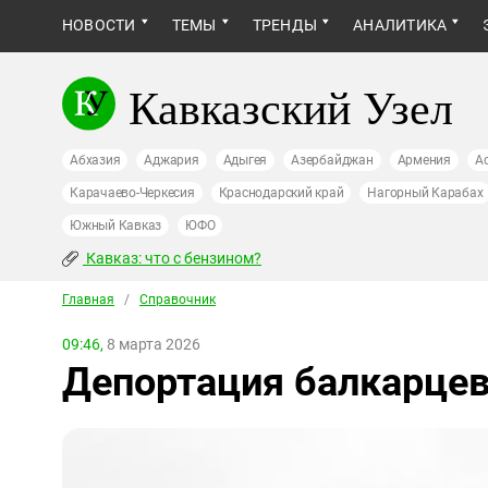
НОВОСТИ
ТЕМЫ
ТРЕНДЫ
АНАЛИТИКА
Кавказский Узел
Абхазия
Аджария
Адыгея
Азербайджан
Армения
А
Карачаево-Черкесия
Краснодарский край
Нагорный Карабах
Южный Кавказ
ЮФО
Кавказ: что с бензином?
Главная
/
Справочник
09:46,
8 марта 2026
Депортация балкарце