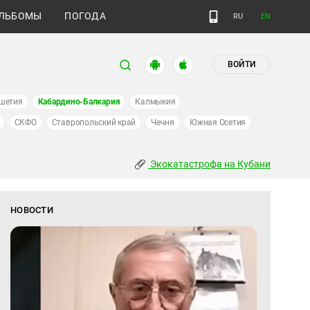
ЛЬБОМЫ
ПОГОДА
RU
EN
ВОЙТИ
шетия
Кабардино-Балкария
Калмыкия
СКФО
Ставропольский край
Чечня
Южная Осетия
Экокатастрофа на Кубани
НОВОСТИ