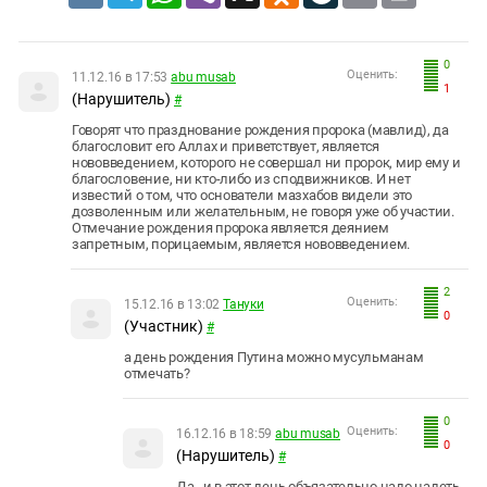
0
Оценить:
11.12.16 в 17:53
abu musab
1
(Нарушитель)
#
Говорят что празднование рождения пророка (мавлид), да
благословит его Аллах и приветствует, является
нововведением, которого не совершал ни пророк, мир ему и
благословение, ни кто-либо из сподвижников. И нет
известий о том, что основатели мазхабов видели это
дозволенным или желательным, не говоря уже об участии.
Отмечание рождения пророка является деянием
запретным, порицаемым, является нововведением.
2
Оценить:
15.12.16 в 13:02
Тануки
0
(Участник)
#
а день рождения Путина можно мусульманам
отмечать?
0
Оценить:
16.12.16 в 18:59
abu musab
0
(Нарушитель)
#
Да , и в этот день объязательно надо надеть