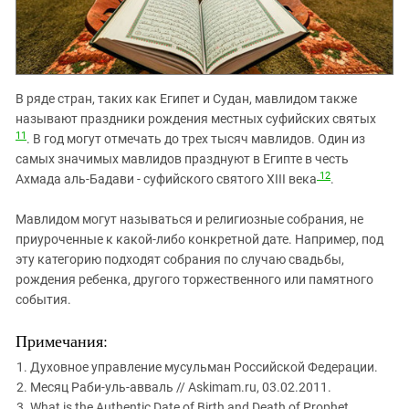
В ряде стран, таких как Египет и Судан, мавлидом также
называют праздники рождения местных суфийских святых
11
. В год могут отмечать до трех тысяч мавлидов. Один из
самых значимых мавлидов празднуют в Египте в честь
12
Ахмада аль-Бадави - суфийского святого XIII века
.
Мавлидом могут называться и религиозные собрания, не
приуроченные к какой-либо конкретной дате. Например, под
эту категорию подходят собрания по случаю свадьбы,
рождения ребенка, другого торжественного или памятного
события.
Примечания:
Духовное управление мусульман Российской Федерации.
Месяц Раби-уль-авваль // Askimam.ru, 03.02.2011.
What is the Authentic Date of Birth and Death of Prophet