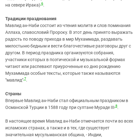
6
на севере Ирака)
.
Традиции празднования
Мавлид ан-Наби состоит из чтения молитв и слов поминания
Аллаха, славословий Пророку. В этот день принято выражать
радость по поводу прихода в мир Мухаммада, раздавать
милостыню бедным и вести благочестивые разговоры друг с
другом. В период праздника организуются собрания,
участники которых в поэтической и музыкальной формах
читают или распевают приуроченные ко дню рождению
Мухаммада особые тексты, которые также называются
7
"мавлид"
.
Страны
Впервые Мавлид ан-Наби стал официальным праздником в
8
Османской Турции в 1588 году при султане Мураде III
.
В настоящее время Мавлид ан-Наби отмечается почти во всех
исламских странах, а также и в тех, где существует
значительная мусульманская община, - Индии,