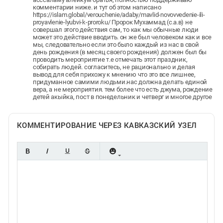
комментарии ниже. и тут об этом написано
https://islam.global/verouchenie/adaby/mavlid-novovvedenie-ili-
proyavlenie-lyubvi-k-proroku/ Пророк Мухаммад (с.а.в) не
совершал этого действия сам, то как мы обычные люди
может это действие вводить. он же был человеком как и все
мы, следовательно если это было каждый из нас в свой
день рождения (в месяц своего рождения) должен был бы
проводить мероприятие т.е отмечать этот праздник,
собирать людей. согласитесь, не рационально и делая
вывод для себя прихожу к мнению что это все лишнее,
придуманное самими людьми.нас должна делать единой
вера, а не мероприятия. тем более что есть джума, рождение
детей акыйка, пост в понедельник и четверг и многое другое
КОММЕНТИРОВАНИЕ ЧЕРЕЗ КАВКАЗСКИЙ УЗЕЛ