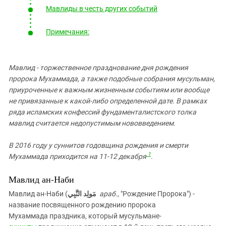
Южный Кавказ
Мавлиды в честь других событий
ЮФО
Примечания:
Мавлид - торжественное празднование дня рождения
пророка Мухаммада, а также подобные собрания мусульман,
приуроченные к важным жизненным событиям или вообще
не привязанные к какой-либо определенной дате. В рамках
ряда исламских конфессий фундаменталистского толка
мавлид считается недопустимым нововведением.
В 2016 году у суннитов годовщина рождения и смерти
1
Мухаммада приходится на 11-12 декабря
.
Мавлид ан-Наби
Мавлид ан-Наби (
مَولِد النَّبِي
‎‎
араб
., "Рождение Пророка") -
название посвященного рождению пророка
Мухаммада праздника, который мусульмане-