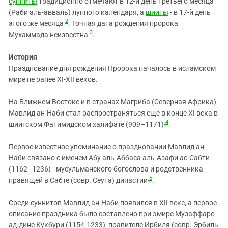
сунниты
традиционно отмечают в 12-й день третьего месяца
(Раби аль-авваль) лунного календаря, а
шииты
- в 17-й день
2
этого же месяца
. Точная дата рождения пророка
3
Мухаммада неизвестна
.
История
Празднование дня рождения Пророка началось в исламском
мире не ранее XI-XII веков.
На Ближнем Востоке и в странах Магриба (Северная Африка)
Мавлид ан-Наби стал распространяться еще в конце XI века в
4
шиитском Фатимидском халифате (909–1171)
.
Первое известное упоминание о праздновании Мавлид ан-
Наби связано с именем Абу аль-Аббаса аль-Азафи ас-Сабти
(1162–1236) - мусульманского богослова и родственника
5
правящей в Сабте (совр. Сеута) династии
.
Среди суннитов Мавлид ан-Наби появился в XII веке, а первое
описание праздника было составлено при эмире Музаффаре-
ад-дине Кукбури (1154-1233), правителе Ирбиля (совр. Эрбиль