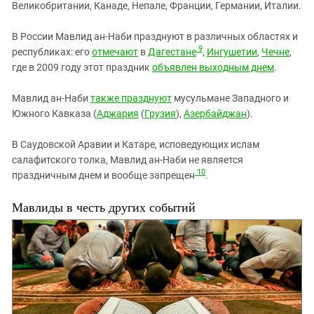
Великобритании, Канаде, Непале, Франции, Германии, Италии.
В России Мавлид ан-Наби празднуют в различных областях и
9
республиках: его
отмечают
в
Дагестане
,
Ингушетии
,
Чечне
,
где в 2009 году этот праздник
объявлен выходным днем
.
Мавлид ан-Наби
также празднуют
мусульмане Западного и
Южного Кавказа (
Аджария
(
Грузия
),
Азербайджан
).
В Саудовской Аравии и Катаре, исповедующих ислам
салафитского толка, Мавлид ан-Наби не является
10
праздничным днем и вообще запрещен
.
Мавлиды в честь других событий