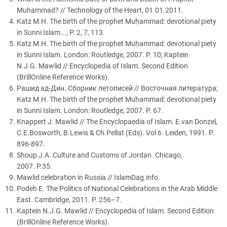
Muhammad? // Technology of the Heart, 01.01.2011.
Katz M.H. The birth of the prophet Muḥammad: devotional piety
in Sunni Islam..., P. 2, 7, 113.
Katz M.H. The birth of the prophet Muḥammad: devotional piety
in Sunni Islam. London: Routledge, 2007. P. 10; Kaptein
N.J.G. Mawlid // Encyclopedia of Islam. Second Edition
(BrillOnline Reference Works).
Рашид ад-Дин. Сборник летописей // Восточная литература;
Katz M.H. The birth of the prophet Muḥammad: devotional piety
in Sunni Islam. London: Routledge, 2007. P. 67.
Knappert J. Mawlid // The Encyclopaedia of Islam. E.van Donzel,
C.E.Bosworth, B.Lewis & Ch.Pellat (Eds). Vol 6. Leiden, 1991. P.
896-897.
Shoup J.A. Culture and Customs of Jordan. Chicago,
2007. P.35.
Mawlid celebration in Russia // IslamDag.info.
Podeh E. The Politics of National Celebrations in the Arab Middle
East. Cambridge, 2011. P. 256–7.
Kaptein N.J.G. Mawlid // Encyclopedia of Islam. Second Edition
(BrillOnline Reference Works).