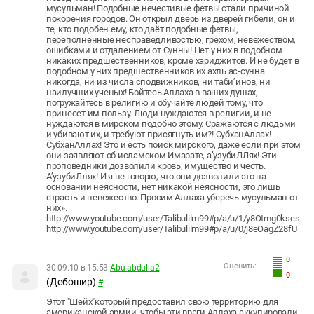
мусульман! Подобные нечестивые фетвы стали причиной
покорения городов. Он открыл дверь из дверей гибели, он и
те, кто подобен ему, кто даёт подобные фетвы,
переполненные несправедливостью, грехом, невежеством,
ошибками и отдалением от Сунны! Нет у них в подобном
никаких предшественников, кроме хариджитов. И не будет в
подобном у них предшественников их ахль ас-сунна
никогда, ни из числа сподвижников, ни таби’инов, ни
наилучших ученых! Бойтесь Аллаха в ваших душах,
погружайтесь в религию и обучайте людей тому, что
принесет им пользу. Люди нуждаются в религии, и не
нуждаются в мирском подобно этому. Сражаются с людьми
и убивают их, и требуют присягнуть им?! СубханАллах!
СубханАллах! Это и есть поиск мирского, даже если при этом
они заявляют об исламском Имарате, а’узубиЛЛях! Эти
проповедники дозволили кровь, имущество и честь.
А’узубиЛлях! И я не говорю, что они дозволили это на
основании неясности, нет никакой неясности, это лишь
страсть и невежество. Просим Аллаха уберечь мусульман от
них».
http://www.youtube.com/user/Talibulilm99#p/a/u/1/y8Otmg0kses
http://www.youtube.com/user/Talibulilm99#p/a/u/0/j8eOagZ28fU
0
Оценить:
30.09.10 в 15:53
Abu-abdulla2
0
(Дебошир)
#
Этот "Шейх"который предоставил свою территорию для
американской армии, чтобы эти враги Аллаха аккупировали