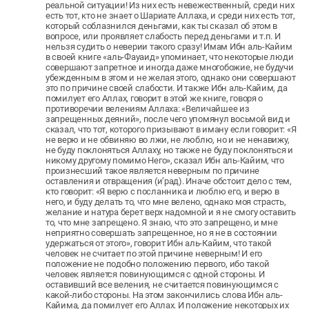
реальной ситуации! Из них есть невежественный, среди них
есть тот, кто не знает о Шариате Аллаха, и среди них есть тот,
который соблазнился деньгами, как ты сказал об этом в
вопросе, или проявляет слабость перед деньгами и т.п. И
нельзя судить о неверии такого сразу! Имам Ибн аль-Кайим
в своей книге «аль-Фауаид» упоминает, что некоторые люди
совершают запретное и иногда даже многобожие, не будучи
убежденным в этом и не желая этого, однако они совершают
это по причине своей слабости. И также Ибн аль-Кайим, да
помилует его Аллах, говорит в этой же книге, говоря о
противоречии велениям Аллаха: «Величайшее из
запрещенных деяний», после чего упомянул восьмой вид и
сказал, что тот, которого призывают в иману если говорит: «Я
не верю и не обвиняю во лжи, не люблю, но и не ненавижу,
не буду поклоняться Аллаху, но также не буду поклоняться и
никому другому помимо Него», сказал Ибн аль-Кайим, что
произнесший такое является неверным по причине
оставления и отвращения (и’рад). Иначе обстоит дело с тем,
кто говорит: «Я верю с посланника и люблю его, и верю в
него, и буду делать то, что мне велено, однако моя страсть,
желание и натура берет верх надомной и я не смогу оставить
то, что мне запрещено. Я знаю, что это запрещено, и мне
неприятно совершать запрещенное, но я не в состоянии
удержаться от этого», говорит Ибн аль-Кайим, что такой
человек не считает по этой причине неверным! И его
положение не подобно положению первого, ибо такой
человек является повинующимся с одной стороны. И
оставивший все веления, не считается повинующимся с
какой-либо стороны. На этом закончились слова Ибн аль-
Кайима, да помилует его Аллах. И положение некоторых их