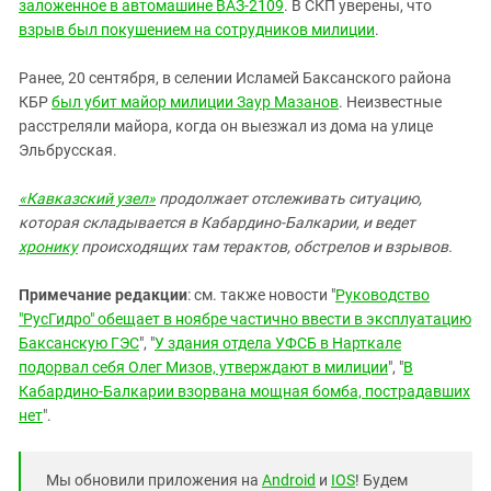
Южный Кавказ
заложенное в автомашине ВАЗ-2109
. В СКП уверены, что
взрыв был покушением на сотрудников милиции
.
ЮФО
Ранее, 20 сентября, в селении Исламей Баксанского района
КБР
был убит майор милиции Заур Мазанов
. Неизвестные
расстреляли майора, когда он выезжал из дома на улице
Эльбрусская.
«Кавказский узел»
продолжает
отслеживать ситуацию,
которая складывается в Кабардино-Балкарии, и ведет
хронику
происходящих там терактов, обстрелов и взрывов.
Примечание редакции
: см. также новости "
Руководство
"РусГидро" обещает в ноябре частично ввести в эксплуатацию
Баксанскую ГЭС
", "
У здания отдела УФСБ в Нарткале
подорвал себя Олег Мизов, утверждают в милиции
", "
В
Кабардино-Балкарии взорвана мощная бомба, пострадавших
нет
".
Мы обновили приложения на
Android
и
IOS
! Будем