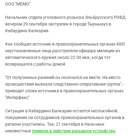
ЗАСТАВЛЯЕТ
ООО "МЕМО".
Дагестан
КАВКАЗ ЗА ПАЛЕСТИНУ
Ингушетия
ИНАКОМЫСЛИЕ В ЧЕЧНЕ
Начальник отдела уголовного розыска Эльбрусского РОВД
вечером 29 сентября застрелен в городе Тырныауз в
Кабардино-Балкария
ПРЕСЛЕДОВАНИЕ АКТИВИСТОВ
Кабардино-Балкарии.
МОБИЛИЗАЦИЯ И ПРОТЕСТЫ
Калмыкия
Карачаево-Черкесия
Как сообщил источник в правоохранительных органах КБР,
неустановленные лица расстреляли офицера милиции из
Краснодарский край
автоматического оружия около 22.00 мск, когда тот
Нагорный Карабах
возвращался с работы домой.
Российская Федерация
"От полученных ранений он скончался на месте. На место
Ростовская область
происшествия выехала следственно-оперативная группа", -
Северная Осетия - Алания
приводит слова источника в правоохранительных органах
"Интерфакс".
СКФО
Ставропольский край
Ситуация в Кабардино-Балкарии остается неспокойной,
покушения на сотрудников правоохранительных органов в
Чечня
регионе участились. Так, 21 сентября в Нальчике
Южная Осетия
неизвестные
привели в действие взрывное устройство,