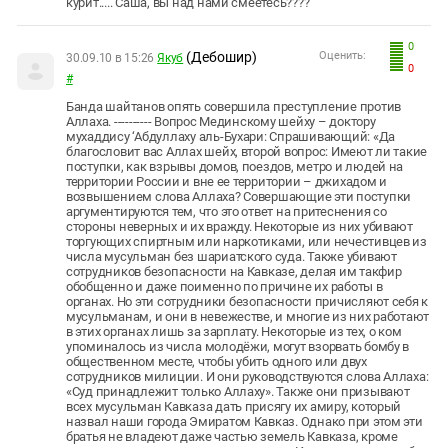
курит..... Саша, вы над нами смеётесь????
0
(Дебошир)
Оценить:
30.09.10 в 15:26
Якуб
0
#
Банда шайтанов опять совершила преступление против
Аллаха. ---------- Вопрос Мединскому шейху – доктору
мухаддису ‘Абдуллаху аль-Бухари: Спрашивающий: «Да
благословит вас Аллах шейх, второй вопрос: Имеют ли такие
поступки, как взрывы домов, поездов, метро и людей на
территории России и вне ее территории – джихадом и
возвышением слова Аллаха? Совершающие эти поступки
аргументируются тем, что это ответ на притеснения со
стороны неверных и их вражду. Некоторые из них убивают
торгующих спиртным или наркотиками, или нечестивцев из
числа мусульман без шариатского суда. Также убивают
сотрудников безопасности на Кавказе, делая им такфир
обобщенно и даже поименно по причине их работы в
органах. Но эти сотрудники безопасности причисляют себя к
мусульманам, и они в невежестве, и многие из них работают
в этих органах лишь за зарплату. Некоторые из тех, о ком
упоминалось из числа молодёжи, могут взорвать бомбу в
общественном месте, чтобы убить одного или двух
сотрудников милиции. И они руководствуются слова Аллаха:
«Суд принадлежит только Аллаху». Также они призывают
всех мусульман Кавказа дать присягу их амиру, который
назвал наши города Эмиратом Кавказ. Однако при этом эти
братья не владеют даже частью земель Кавказа, кроме