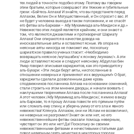
тех людей в точности подобно этому. Поэтому вы говорим
этим братьям, которые совершают эти тяжкие и губительные
грехи: «Бойтесь Аллаха! И знайте, что вы предстанете перед
Аллахом, Велик Он и Могущественный, и Он спросит с вас. И
не будет у человека выхода в таком положении, и не спасёт
его фетвы аль-Баркави – Абу Мухаммада аль-Макдиси и др.»
Невежество этих людей является крайним, и они знают о
том, что являются джахилями и противоречат Шариату
Аллаха! Они опираются в качестве довода на
иносказательные аяты и оставляют ясные. Их опора на
неясные аяты никогда не поможет им, поскольку
шариатское правило ученых гласит: «Необходимо
возвращать неясное /муташабих/ к ясному /мухкам/». А эти
люди оставляют ясное и следуют неясному. Абдуллах бин
Умар говорил описывая хариджитов, как это приводится у
аль-Бухари: «Эти люди берут аяты, ниспосланные в
отношении неверных и применяют их к верующим!» О брат,
хариджиты сделали дозволенным даже кровь
сподвижников посланника Аллаха на основании сомнений,
стали строить на этом мнении дворцы, и начали воевать с
наилучшими творениями Аллаха после посланника Аллаха!
А этот человек /Абу Мухаммад аль-Макдиси/, я имею в виду
аль-Баркави, то я прошу Аллаха повести его прямым путём
или сломать ему спину, и уберечь умму от его зла и явного
невежества! Клянусь Аллахом, они ни Ислам не возвеличил,
ни неверных не разгромил! Знает он или нет, но его
невежественнейшие фетвы оказали помощь неверным,
чувствует он это или нет! Да! Поскольку он своими
невежественными фетвами и нечестивыми статьями дал
повод неверным сеять нечестие в некоторых городах