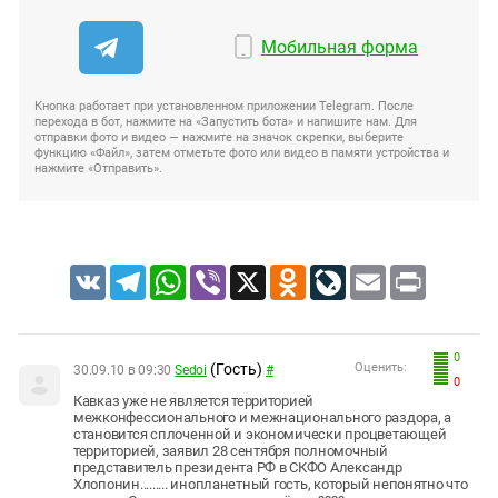
Мобильная форма
Кнопка работает при установленном приложении Telegram. После
перехода в бот, нажмите на «Запустить бота» и напишите нам. Для
отправки фото и видео — нажмите на значок скрепки, выберите
функцию «Файл», затем отметьте фото или видео в памяти устройства и
нажмите «Отправить».
VK
Telegram
WhatsApp
Viber
X
Odnoklassniki
LiveJournal
Email
Print
0
(Гость)
Оценить:
30.09.10 в 09:30
Sedoi
#
0
Кавказ уже не является территорией
межконфессионального и межнационального раздора, а
становится сплоченной и экономически процветающей
территорией, заявил 28 сентября полномочный
представитель президента РФ в СКФО Александр
Хлопонин......... инопланетный гость, который непонятно что