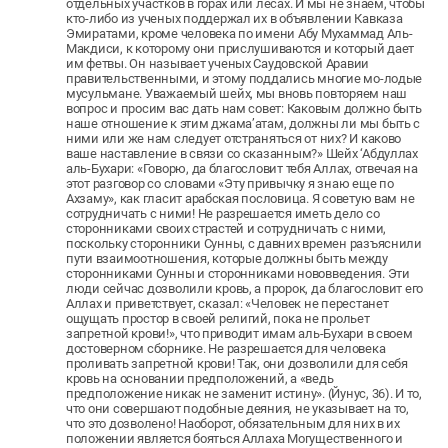
отдельных участков в горах или лесах. И мы не знаем, чтобы
кто-либо из ученых поддержал их в объявлении Кавказа
Эмиратами, кроме человека по имени Абу Мухаммад Аль-
Макдиси, к которому они прислушиваются и который дает
им фетвы. Он называет ученых Саудовской Аравии
правительственными, и этому поддались многие мо-лодые
мусульмане. Уважаемый шейх, мы вновь повторяем наш
вопрос и просим вас дать нам совет: Каковым должно быть
наше отношение к этим джама’атам, должны ли мы быть с
ними или же нам следует отстраняться от них? И каково
ваше наставление в связи со сказанным?» Шейх ‘Абдуллах
аль-Бухари: «Говорю, да благословит тебя Аллах, отвечая на
этот разговор со словами «Эту привычку я знаю еще по
Ахзаму», как гласит арабская пословица. Я советую вам не
сотрудничать с ними! Не разрешается иметь дело со
сторонниками своих страстей и сотрудничать с ними,
поскольку сторонники Сунны, с давних времен разъяснили
пути взаимоотношения, которые должны быть между
сторонниками Сунны и сторонниками нововведения. Эти
люди сейчас дозволили кровь, а пророк, да благословит его
Аллах и приветствует, сказал: «Человек не перестанет
ощущать простор в своей религий, пока не прольет
запретной крови!», что приводит имам аль-Бухари в своем
достоверном сборнике. Не разрешается для человека
проливать запретной крови! Так, они дозволили для себя
кровь на основании предположений, а «ведь
предположение никак не заменит истину». (Йунус, 36). И то,
что они совершают подобные деяния, не указывает на то,
что это дозволено! Наоборот, обязательным для них в их
положении является бояться Аллаха Могущественного и