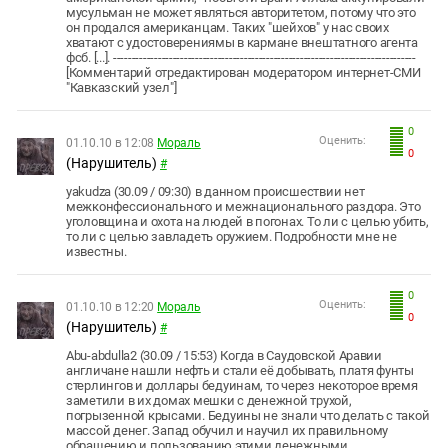
мусульман не может являться авторитетом, потому что это
он продался американцам. Таких "шейхов" у нас своих
хватают с удостоверениямы в кармане внештатного агента
фсб. [...]. ---------------------------------------------------------------------------------
[Комментарий отредактирован модератором интернет-СМИ
"Кавказский узел"]
0
Оценить:
01.10.10 в 12:08
Мораль
0
(Нарушитель)
#
yakudza (30.09 / 09:30) в данном происшествии нет
межконфессионального и межнационального раздора. Это
уголовщина и охота на людей в погонах. То ли с целью убить,
то ли с целью завладеть оружием. Подробности мне не
известны.
0
Оценить:
01.10.10 в 12:20
Мораль
0
(Нарушитель)
#
Abu-abdulla2 (30.09 / 15:53) Когда в Саудовской Аравии
англичане нашли нефть и стали её добывать, платя фунты
стерлингов и доллары бедуинам, то через некоторое время
заметили в их домах мешки с денежной трухой,
погрызенной крысами. Бедуины не знали что делать с такой
массой денег. Запад обучил и научил их правильному
обращению и пользованию этими денежными