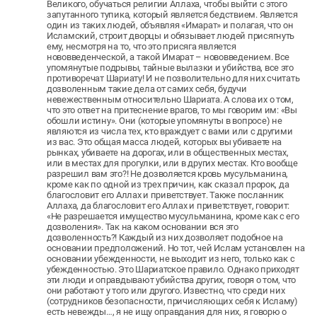
Великого, обучаться религии Аллаха, чтобы выйти с этого
запутанного тупика, который является бедствием. Является
один из таких людей, объявляя «Имарат» и полагая, что он
Исламский, строит дворцы и обязывает людей присягнуть
ему, несмотря на то, что это присяга является
нововведенческой, а такой Имарат – нововведением. Все
упомянутые подрывы, тайные вылазки и убийства, все это
противоречат Шариату! И не позволительно для них считать
дозволенным такие дела от самих себя, будучи
невежественным относительно Шариата. А слова их о том,
что это ответ на притеснение врагов, то мы говорим им: «Вы
обошли истину». Они (которые упомянуты в вопросе) не
являются из числа тех, кто враждует с вами или с другими
из вас. Это общая масса людей, которых вы убиваете на
рынках, убиваете на дорогах, или в общественных местах,
или в местах для прогулки, или в других местах. Кто вообще
разрешил вам это?! Не дозволяется кровь мусульманина,
кроме как по одной из трех причин, как сказал пророк, да
благословит его Аллах и приветствует. Также посланник
Аллаха, да благословит его Аллах и приветствует, говорит:
«Не разрешается имущество мусульманина, кроме как с его
дозволения». Так на каком основании вся это
дозволенность?! Каждый из них дозволяет подобное на
основании предположений. Но тот, чей Ислам установлен на
основании убежденности, не выходит из него, только как с
убежденностью. Это Шариатское правило. Однако приходят
эти люди и оправдывают убийства других, говоря о том, что
они работают у того или другого. Известно, что среди них
(сотрудников безопасности, причисляющих себя к Исламу)
есть невежды…, я не ищу оправдания для них, я говорю о