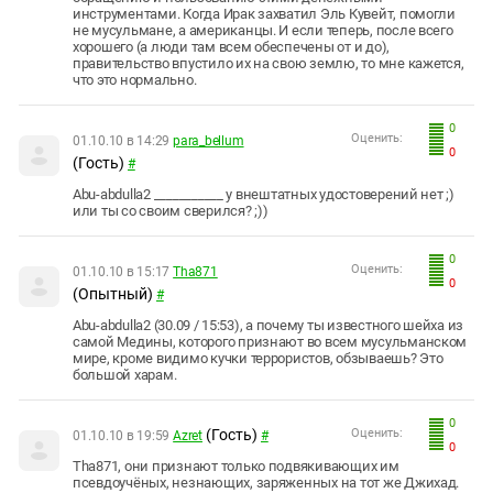
инструментами. Когда Ирак захватил Эль Кувейт, помогли
не мусульмане, а американцы. И если теперь, после всего
хорошего (а люди там всем обеспечены от и до),
правительство впустило их на свою землю, то мне кажется,
что это нормально.
0
Оценить:
01.10.10 в 14:29
para_bellum
0
(Гость)
#
Abu-abdulla2 ___________ у внештатных удостоверений нет ;)
или ты со своим сверился? ;))
0
Оценить:
01.10.10 в 15:17
Tha871
0
(Опытный)
#
Abu-abdulla2 (30.09 / 15:53), а почему ты известного шейха из
самой Медины, которого признают во всем мусульманском
мире, кроме видимо кучки террористов, обзываешь? Это
большой харам.
0
(Гость)
Оценить:
01.10.10 в 19:59
Azret
#
0
Tha871, они признают только подвякивающих им
псевдоучёных, незнающих, заряженных на тот же Джихад.