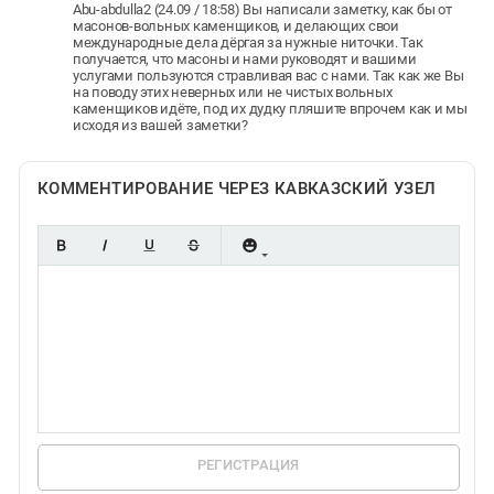
Abu-abdulla2 (24.09 / 18:58) Вы написали заметку, как бы от
масонов-вольных каменщиков, и делающих свои
международные дела дёргая за нужные ниточки. Так
получается, что масоны и нами руководят и вашими
услугами пользуются стравливая вас с нами. Так как же Вы
на поводу этих неверных или не чистых вольных
каменщиков идёте, под их дудку пляшите впрочем как и мы
исходя из вашей заметки?
КОММЕНТИРОВАНИЕ ЧЕРЕЗ КАВКАЗСКИЙ УЗЕЛ
РЕГИСТРАЦИЯ