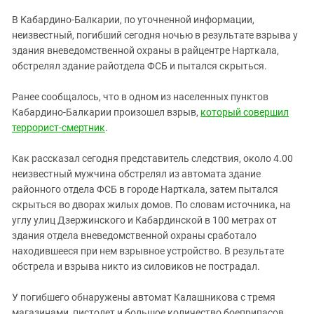
ЗАСТАВЛЯЕТ
Дагестан
В Кабардино-Балкарии, по уточненной информации,
КАВКАЗ ЗА ПАЛЕСТИНУ
Ингушетия
неизвестный, погибший сегодня ночью в результате взрыва у
ИНАКОМЫСЛИЕ В ЧЕЧНЕ
здания вневедомственной охраны в райцентре Нарткала,
Кабардино-Балкария
ПРЕСЛЕДОВАНИЕ АКТИВИСТОВ
обстрелял здание райотдела ФСБ и пытался скрыться.
МОБИЛИЗАЦИЯ И ПРОТЕСТЫ
Калмыкия
Ранее сообщалось, что в одном из населенных пунктов
Карачаево-Черкесия
Кабардино-Балкарии произошел взрыв,
который совершил
Краснодарский край
террорист-смертник
.
Нагорный Карабах
Как рассказал сегодня представитель следствия, около 4.00
Российская Федерация
неизвестный мужчина обстрелял из автомата здание
Ростовская область
районного отдела ФСБ в городе Нарткала, затем пытался
скрыться во дворах жилых домов. По словам источника, на
Северная Осетия - Алания
углу улиц Дзержинского и Кабардинской в 100 метрах от
СКФО
здания отдела вневедомственной охраны сработало
находившееся при нем взрывное устройство. В результате
Ставропольский край
обстрела и взрыва никто из силовиков не пострадал.
Чечня
Южная Осетия
У погибшего обнаружены автомат Калашникова с тремя
магазинами, пистолет и большое количество боеприпасов,