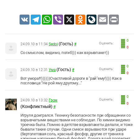
VK
Telegram
WhatsApp
Viber
X
Odnoklassniki
LiveJournal
Email
Print
0
(Гость)
Оценить:
24.09.10 в 11:34
Sedoi
#
0
Со смыслом, видимо, погиб))) как взрывпакет))
0
(Гость)
Оценить:
24.09.10 в 12:31
Ума
#
0
Вот умора!!!))))))Счастливой дороги в "рай"ему!)))) Как в
пословице:"Не рой яму другому...."
0
Оценить:
24.09.10 в 13:32
Гром
0
(Конфликтный)
#
Игруля доигрался. Технику безопасности при обращении со
взрывчатыми веществами не соблюдал. По химии видимо
троечка была. Помню в детстве взрывпакеты делали, и тоже
бывали такие случаи. Одни смеси взрываются при ударе
(бертолетовая соль, красный фосфор, другие от трения в
кармане например (белый фосфор). Дорога в рай пролегает