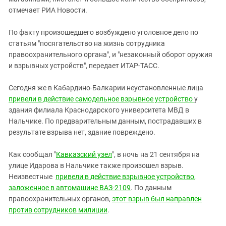
Южный Кавказ
отмечает РИА Новости.
ЮФО
По факту произошедшего возбуждено уголовное дело по
статьям "посягательство на жизнь сотрудника
правоохранительного органа", и "незаконный оборот оружия
и взрывных устройств", передает ИТАР-ТАСС.
Сегодня же в Кабардино-Балкарии неустановленные лица
привели в действие самодельное взрывное устройство
у
здания филиала Краснодарского университета МВД в
Нальчике. По предварительным данным, пострадавших в
результате взрыва нет, здание повреждено.
Как сообщал "
Кавказский узел
", в ночь на 21 сентября на
улице Идарова в Нальчике также произошел взрыв.
Неизвестные
привели в действие взрывное устройство,
заложенное в автомашине ВАЗ-2109
. По данным
правоохранительных органов,
этот взрыв был направлен
против сотрудников милиции
.