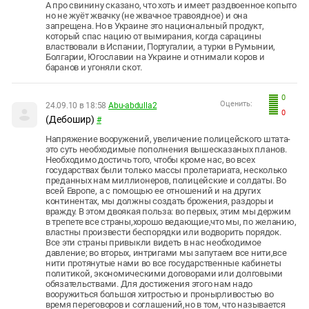
А про свинину сказано, что хоть и имеет раздвоенное копыто
но не жуёт жвачку (не жвачное травоядное) и она
запрещена. Но в Украине это национальный продукт,
который спас нацию от вымирания, когда сарацины
властвовали в Испании, Португалии, а турки в Румынии,
Болгарии, Югославии на Украине и отнимали коров и
баранов и угоняли скот.
0
Оценить:
24.09.10 в 18:58
Abu-abdulla2
0
(Дебошир)
#
Напряжение вооружений, увеличение полицейского штата-
это суть необходимые пополнения вышесказаных планов.
Необходимо достичь того, чтобы кроме нас, во всех
государствах были только массы пролетариата, несколько
преданных нам миллионеров, полицейские и солдаты. Во
всей Европе, а с помощью ее отношений и на других
континентах, мы должны создать брожения, раздоры и
вражду. В этом двоякая польза: во первых, этим мы держим
в трепете все страны,хорошо ведающие,что мы, по желанию,
властны произвести беспорядки или водворить порядок.
Все эти страны привыкли видеть в нас необходимое
давление; во вторых, интригами мы запутаем все нити,все
нити протянутые нами во все государственные кабинеты
политикой, экономическими договорами или долговыми
обязательствами. Для достижения этого нам надо
вооружиться большоя хитростью и пронырливостью во
время переговоров и соглашений,но в том, что называется