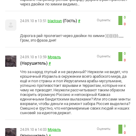
через двойки по химии видимо...
0
(Гость)
Оценить:
24.09.10 в 13:51
blacksun
#
0
Дорога в рай пролегает через двойки по химии )))))))))___
Гром, это фраза дня!
0
Оценить:
24.09.10 в 13:59
Мораль
0
(Нарушитель)
#
Что за народ глупый и не разумный? Неужели не видят, что
крошечный Израиль в окружении всего арабского мира, да
ещё и пол страны и пол Иерусалима арабы-мусульмане,
успешно противостоит взрывам и террактам, которые ни к
чему не приводят. Неужели рассчитывают таким образом
покорить огромную Россию и непокорный Кавказ
единичными бандитскими вылазками? Или это сами менты
взорвали, чтобы деньги на ремонт забора Россия выделила?
Смешно и грустно, что непримеримые своих людей и наших
сыновей за идиотов держат.
0
Оценить:
24.09.10 в 14:03
Мораль
0
(Нарушитель)