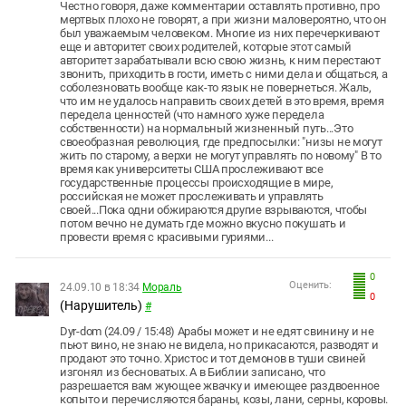
Честно говоря, даже комментарии оставлять противно, про
мертвых плохо не говорят, а при жизни маловероятно, что он
был уважаемым человеком. Многие из них перечеркивают
еще и авторитет своих родителей, которые этот самый
авторитет зарабатывали всю свою жизнь, к ним перестают
звонить, приходить в гости, иметь с ними дела и общаться, а
соболезновать вообще как-то язык не повернеться. Жаль,
что им не удалось направить своих детей в это время, время
передела ценностей (что намного хуже передела
собственности) на нормальный жизненный путь...Это
своеобразная революция, где предпосылки: "низы не могут
жить по старому, а верхи не могут управлять по новому" В то
время как университеты США прослеживают все
государственные процессы происходящие в мире,
российская не может прослеживать и управлять
своей...Пока одни обжираются другие взрываются, чтобы
потом вечно не думать где можно вкусно покушать и
провести время с красивыми гуриями...
0
Оценить:
24.09.10 в 18:34
Мораль
0
(Нарушитель)
#
Dyr-dom (24.09 / 15:48) Арабы может и не едят свинину и не
пьют вино, не знаю не видела, но прикасаются, разводят и
продают это точно. Христос и тот демонов в туши свиней
изгонял из бесноватых. А в Библии записано, что
разрешается вам жующее жвачку и имеющее раздвоенное
копыто и перечисляются бараны, козы, лани, серны, коровы.