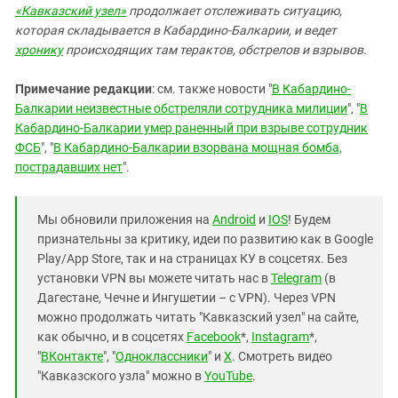
«Кавказский узел»
продолжает
отслеживать ситуацию,
которая складывается в Кабардино-Балкарии, и ведет
хронику
происходящих там терактов, обстрелов и взрывов.
Примечание редакции
: см. также новости "
В Кабардино-
Балкарии неизвестные обстреляли сотрудника милиции
", "
В
Кабардино-Балкарии умер раненный при взрыве сотрудник
ФСБ
", "
В Кабардино-Балкарии взорвана мощная бомба,
пострадавших нет
".
Мы обновили приложения на
Android
и
IOS
! Будем
признательны за критику, идеи по развитию как в Google
Play/App Store, так и на страницах КУ в соцсетях. Без
установки VPN вы можете читать нас в
Telegram
(в
Дагестане, Чечне и Ингушетии – с VPN). Через VPN
можно продолжать читать "Кавказский узел" на сайте,
как обычно, и в соцсетях
Facebook
*,
Instagram
*,
"
ВКонтакте
", "
Одноклассники
" и
X
. Смотреть видео
"Кавказского узла" можно в
YouTube
.