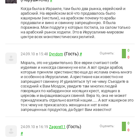
#
Когда была в Израиле, там было два рынка, еврейский и
арабский. На еврейском всё что продавалось было
кашерным (чистым), на арабском почему-то арабы
продавали и вино и свинину запрещённую. Я была
поражена. Мои подруги у которых гостила, за салом только
на арабский рынок ходили. Это в Иерусалиме-мировом
центре всех монотеистических религий.
0
(Гость)
Оценить:
24.09.10 в 15:48
Dyr-dom
#
0
Мораль, это не удивительно. Все евреи считают себя
иудеями и никогда свинину не ели. А вот среди арабов,
которые приняли христианство еще до ислама очень много
и особенно в Иерусалиме. А христиане как известно не
запрещают свинину. И удивляться тут не чему. Съездите в
соседний к Вам Моздок, увидите там многих людей
говорящих по кабардински носящих крест, ходящих в
церковь и выращивающих свиней. Вера то, она не может
принадлежать отдельно взятой нации...... А вот кашерное это
то к чему не прикасалось женщина и нет в нем
запрещенных продуктов, да будет Вам известно!
0
(Гость)
Оценить:
24.09.10 в 16:19
Zagorel11
0
#