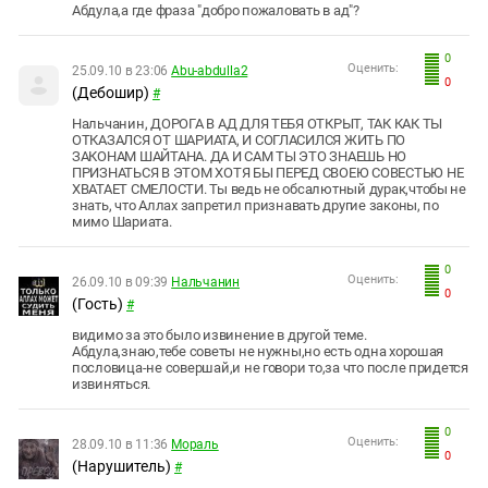
Абдула,а где фраза "добро пожаловать в ад"?
0
Оценить:
25.09.10 в 23:06
Abu-abdulla2
0
(Дебошир)
#
Нальчанин, ДОРОГА В АД ДЛЯ ТЕБЯ ОТКРЫТ, ТАК КАК ТЫ
ОТКАЗАЛСЯ ОТ ШАРИАТА, И СОГЛАСИЛСЯ ЖИТЬ ПО
ЗАКОНАМ ШАЙТАНА. ДА И САМ ТЫ ЭТО ЗНАЕШЬ НО
ПРИЗНАТЬСЯ В ЭТОМ ХОТЯ БЫ ПЕРЕД СВОЕЮ СОВЕСТЬЮ НЕ
ХВАТАЕТ СМЕЛОСТИ. Ты ведь не обсалютный дурак,чтобы не
знать, что Аллах запретил признавать другие законы, по
мимо Шариата.
0
Оценить:
26.09.10 в 09:39
Нальчанин
0
(Гость)
#
видимо за это было извинение в другой теме.
Абдула,знаю,тебе советы не нужны,но есть одна хорошая
пословица-не совершай,и не говори то,за что после придется
извиняться.
0
Оценить:
28.09.10 в 11:36
Мораль
0
(Нарушитель)
#