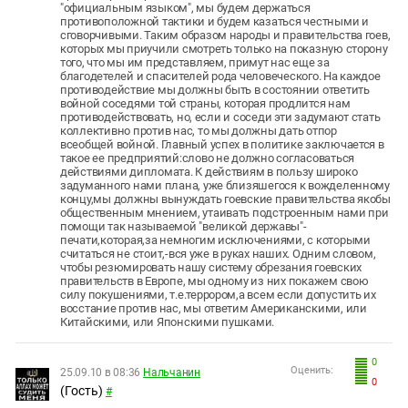
"официальным языком", мы будем держаться
противоположной тактики и будем казаться честными и
сговорчивыми. Таким образом народы и правительства гоев,
которых мы приучили смотреть только на показную сторону
того, что мы им представляем, примут нас еще за
благодетелей и спасителей рода человеческого. На каждое
противодействие мы должны быть в состоянии ответить
войной соседями той страны, которая продлится нам
противодействовать, но, если и соседи эти задумают стать
коллективно против нас, то мы должны дать отпор
всеобщей войной. Главный успех в политике заключается в
такое ее предприятий:слово не должно согласоваться
действиями дипломата. К действиям в пользу широко
задуманного нами плана, уже близяшегося к вожделенному
концу,мы должны вынуждать гоевские правительства якобы
общественным мнением, утаивать подстроенным нами при
помощи так называемой "великой державы"-
печати,которая,за немногим исключениями, с которыми
считаться не стоит,-вся уже в руках наших. Одним словом,
чтобы резюмировать нашу систему обрезания гоевских
правительств в Европе, мы одному из них покажем свою
силу покушениями, т.е.террором,а всем если допустить их
восстание против нас, мы ответим Американскими, или
Китайскими, или Японскими пушками.
0
Оценить:
25.09.10 в 08:36
Нальчанин
0
(Гость)
#