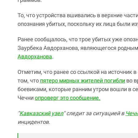
То, что устройства вшивались в верхние час
опознания убитых, поскольку их лица были и
Ранее сообщалось, что трое убитых уже опозн
Заурбека Авдорханова, являющегося родны
Авдорханова
.
Отметим, что ранее со ссылкой на источник 
том, что
пятеро мирных жителей погибли
во в
боевиками, которые ранним утром вошли в с
Чечни
опроверг это сообщение.
"
Кавказский узел
" следит за ситуацией в
Чеч
инцидентов.