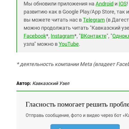
Мы обновили приложения на
Android
и
IOS
развитию как в Google Play/App Store, так 
вы можете читать нас в
Telegram
(в Дагест
можно продолжать читать "Кавказский узел"
Facebook
*,
Instagram
*, "
ВКонтакте
", "
Однок
узла" можно в
YouTube
.
* деятельность компании Meta (владеет Faceb
Автор:
Кавказский Узел
Гласность помогает решить пробл
Отправь сообщение, фото и видео через бот «К