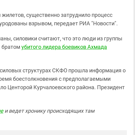
ти жилетов, существенно затруднило процесс
зуродованы взрывом, передает РИА "Новости".
аны, силовики считают, что это люди из группы
м братом
убитого лидера боевиков Ахмада
в силовых структурах СКФО прошла информация о
ремя боестолкновения с предполагаемыми
ело Центорой Курчалоевского района. Президент
не
и ведет хронику происходящих там