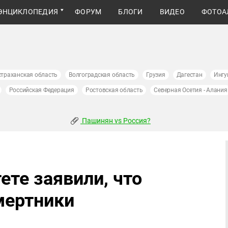
ЭНЦИКЛОПЕДИЯ
ФОРУМ
БЛОГИ
ВИДЕО
ФОТОА
страханская область
Волгоградская область
Грузия
Дагестан
Ингу
Российская Федерация
Ростовская область
Северная Осетия - Алания
Пашинян vs Россия?
те заявили, что
мертники