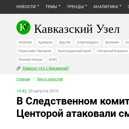
НОВОСТИ
ТЕМЫ
ТРЕНДЫ
АНАЛИТИКА
Кавказский Узел
Абхазия
Аджария
Адыгея
Азербайджан
Армения
А
Карачаево-Черкесия
Краснодарский край
Нагорный Карабах
Южный Кавказ
ЮФО
Кавказ: что с бензином?
Главная
/
Лента новостей
14:42,
30 августа 2010
В Следственном комите
Центорой атаковали с