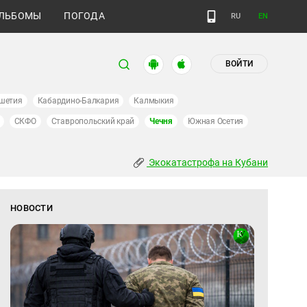
ЛЬБОМЫ
ПОГОДА
RU
EN
ВОЙТИ
шетия
Кабардино-Балкария
Калмыкия
СКФО
Ставропольский край
Чечня
Южная Осетия
Экокатастрофа на Кубани
НОВОСТИ