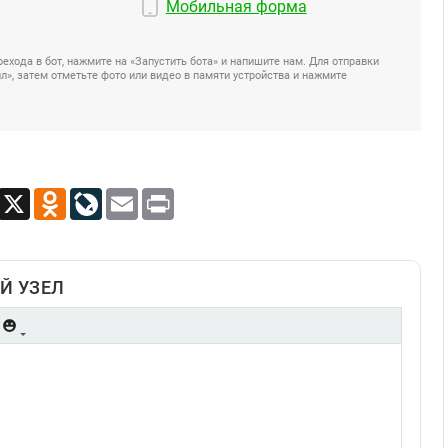
Мобильная форма
ехода в бот, нажмите на «Запустить бота» и напишите нам. Для отправки
», затем отметьте фото или видео в памяти устройства и нажмите
App
Viber
X
Odnoklassniki
LiveJournal
Email
Print
Й УЗЕЛ