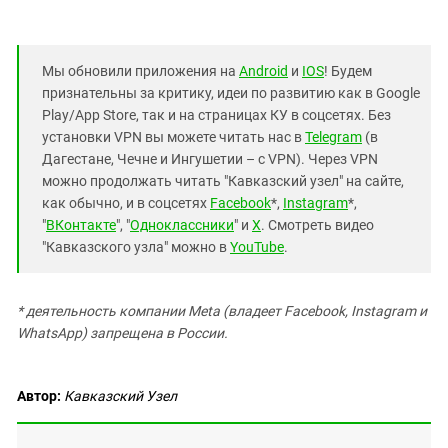
Мы обновили приложения на
Android
и
IOS
! Будем
признательны за критику, идеи по развитию как в Google
Play/App Store, так и на страницах КУ в соцсетях. Без
установки VPN вы можете читать нас в
Telegram
(в
Дагестане, Чечне и Ингушетии – с VPN). Через VPN
можно продолжать читать "Кавказский узел" на сайте,
как обычно, и в соцсетях
Facebook
*,
Instagram
*,
"
ВКонтакте
", "
Одноклассники
" и
X
. Смотреть видео
"Кавказского узла" можно в
YouTube
.
* деятельность компании Meta (владеет Facebook, Instagram и
WhatsApp) запрещена в России.
Автор:
Кавказский Узел