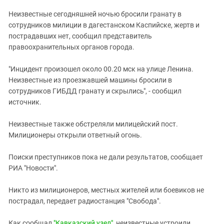
ЗАСТАВЛЯЕТ
Дагестан
Неизвестные сегодняшней ночью бросили гранату в
КАВКАЗ ЗА ПАЛЕСТИНУ
Ингушетия
сотрудников милиции в дагестанском Каспийске, жертв и
ИНАКОМЫСЛИЕ В ЧЕЧНЕ
пострадавших нет, сообщил представитель
Кабардино-Балкария
ПРЕСЛЕДОВАНИЕ АКТИВИСТОВ
правоохранительных органов города.
МОБИЛИЗАЦИЯ И ПРОТЕСТЫ
Калмыкия
"Инцидент произошел около 00.20 мск на улице Ленина.
Карачаево-Черкесия
Неизвестные из проезжавшей машины бросили в
Краснодарский край
сотрудников ГИБДД гранату и скрылись", - сообщил
Нагорный Карабах
источник.
Российская Федерация
Неизвестные также обстреляли милицейский пост.
Ростовская область
Милиционеры открыли ответный огонь.
Северная Осетия - Алания
Поиски преступников пока не дали результатов, сообщает
СКФО
РИА "Новости".
Ставропольский край
Никто из милиционеров, местных жителей или боевиков не
Чечня
пострадал, передает радиостанция "Свобода".
Южная Осетия
Как сообщал
"Кавказский узел"
, неизвестные устроили