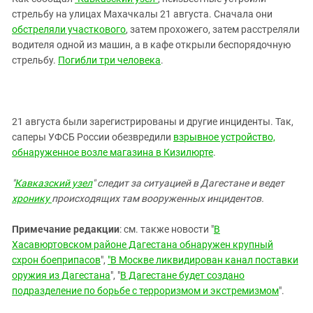
Южный Кавказ
стрельбу на улицах Махачкалы 21 августа.
Сначала они
ЮФО
обстреляли участкового
, затем прохожего, затем расстреляли
водителя одной из машин, а в кафе открыли беспорядочную
стрельбу.
Погибли три человека
.
21 августа были зарегистрированы и другие инциденты. Так,
саперы УФСБ России обезвредили
взрывное устройство,
обнаруженное возле магазина в Кизилюрте
.
"
Кавказский узел
" следит за ситуацией в Дагестане и ведет
хронику
происходящих там вооруженных инцидентов.
Примечание редакции
: см. также новости "
В
Хасавюртовском районе Дагестана обнаружен крупный
схрон боеприпасов
",
"В Москве ликвидирован канал поставки
оружия из Дагестана
", "
В Дагестане будет создано
подразделение по борьбе с терроризмом и экстремизмом
".