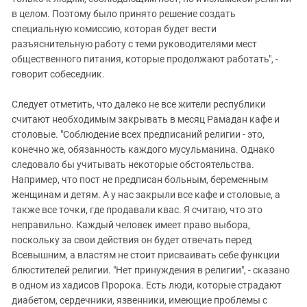
Южный Кавказ
в целом. Поэтому было принято решение создать
ЮФО
специальную комиссию, которая будет вести
разъяснительную работу с теми руководителями мест
общественного питания, которые продолжают работать", -
говорит собеседник.
Следует отметить, что далеко не все жители республики
считают необходимым закрывать в месяц Рамадан кафе и
столовые. "Соблюдение всех предписаний религии - это,
конечно же, обязанность каждого мусульманина. Однако
следовало бы учитывать некоторые обстоятельства.
Например, что пост не предписан больным, беременным
женщинам и детям. А у нас закрыли все кафе и столовые, а
также все точки, где продавали квас. Я считаю, что это
неправильно. Каждый человек имеет право выбора,
поскольку за свои действия он будет отвечать перед
Всевышним, а властям не стоит присваивать себе функции
блюстителей религии. "Нет принуждения в религии", - сказано
в одном из хадисов Пророка. Есть люди, которые страдают
диабетом, сердечники, язвенники, имеющие проблемы с