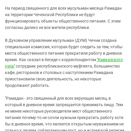
ЗАСТАВЛЯЕТ
Дагестан
На период священного для всех мусульман месяца Рамадан
КАВКАЗ ЗА ПАЛЕСТИНУ
Ингушетия
на территории Чеченской Республики не будут
ИНАКОМЫСЛИЕ В ЧЕЧНЕ
функционировать объекты общественного питания. С этим
Кабардино-Балкария
ПРЕСЛЕДОВАНИЕ АКТИВИСТОВ
согласны далеко не все жители республики.
МОБИЛИЗАЦИЯ И ПРОТЕСТЫ
Калмыкия
В Духовном управлении мусульман (ДУМ) Чечни создана
Карачаево-Черкесия
специальная комиссия, которая будет следить за тем, чтобы
Краснодарский край
места общественного питания прекратили работу в дневное
Нагорный Карабах
время. Как сказал в беседе с корреспондентом
"Кавказского
узла"
сотрудник республиканского муфтията, большинство
Российская Федерация
кафе, ресторанов и столовых с наступлением Рамадана
Ростовская область
приостановили свою деятельность, но некоторые
продолжают работать.
Северная Осетия - Алания
СКФО
"Рамадан - это священный для всех верующих месяц, в
который в дневное время запрещается принимать пищу. Тем
Ставропольский край
не менее некоторые руководители мест общественного
Чечня
питания почему-то не сочли нужным прекратить работу хотя
Южная Осетия
бы в дневное время, что является открытым неуважением не
только к людям, соблюдающим пост, но и исламской религии