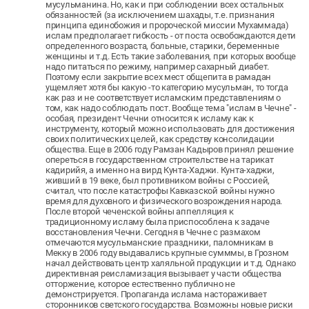
мусульманина. Но, как и при соблюдении всех остальных
обязанностей (за исключением шахады, т.е. признания
принципа единобожия и пророческой миссии Мухаммада)
ислам предполагает гибкость - от поста освобождаются дети
определенного возраста, больные, старики, беременные
женщины и т.д. Есть такие заболевания, при которых вообще
надо питаться по режиму, например сахарный диабет.
Поэтому если закрытие всех мест общепита в рамадан
ущемляет хотя бы какую -то категорию мусульман, то тогда
как раз и не соответствует исламским представлениям о
том, как надо соблюдать пост. Вообще тема "ислам в Чечне" -
особая, президент Чечни относится к исламу как к
инструменту, который можно использовать для достижения
своих политических целей, как средству консолидации
общества. Еще в 2006 году Рамзан Кадыров принял решение
опереться в государственном строительстве на тарикат
кадирийя, а именно на вирд Кунта-Хаджи. Кунта-хаджи,
живший в 19 веке, был противником войны с Россией,
считал, что после катастрофы Кавказской войны нужно
время для духовного и физического возрождения народа.
После второй чеченской войны аппелляция к
традиционному исламу была приспособлена к задаче
восстановления Чечни. Сегодня в Чечне с размахом
отмечаются мусульманские праздники, паломникам в
Мекку в 2006 году выдавались крупные сумммы, в Грозном
начал действовать центр халяльной продукции и т.д. Однако
директивная реисламизация вызывает у части общества
отторжение, которое естественно публично не
демонстрируется. Пропаганда ислама настораживает
сторонников светского государства. Возможны новые риски