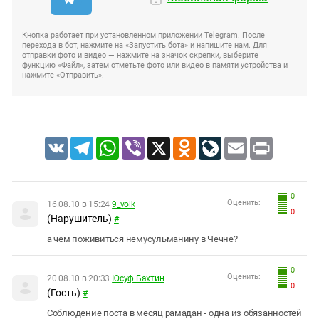
Кнопка работает при установленном приложении Telegram. После
перехода в бот, нажмите на «Запустить бота» и напишите нам. Для
отправки фото и видео — нажмите на значок скрепки, выберите
функцию «Файл», затем отметьте фото или видео в памяти устройства и
нажмите «Отправить».
VK
Telegram
WhatsApp
Viber
X
Odnoklassniki
LiveJournal
Email
Print
0
Оценить:
16.08.10 в 15:24
9_volk
0
(Нарушитель)
#
а чем поживиться немусульманину в Чечне?
0
Оценить:
20.08.10 в 20:33
Юсуф Бахтин
0
(Гость)
#
Соблюдение поста в месяц рамадан - одна из обязанностей