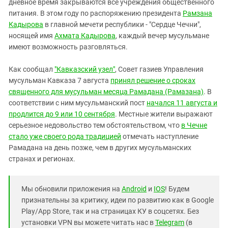
дневное время закрываются все учреждения общественного
питания. В этом году по распоряжению президента
Рамзана
Кадырова
в главной мечети республики - "Сердце Чечни",
носящей имя
Ахмата Кадырова
, каждый вечер мусульмане
имеют возможность разговляться.
Как сообщал
"Кавказский узел"
, Совет газиев Управления
мусульман Кавказа 7 августа
принял решение о сроках
священного для мусульман месяца Рамадана (Рамазана)
. В
соответствии с ним мусульманский пост
начался 11 августа и
продлится до 9 или 10 сентября
. Местные жители выражают
серьезное недовольство тем обстоятельством, что
в Чечне
стало уже своего рода традицией
отмечать наступление
Рамадана на день позже, чем в других мусульманских
странах и регионах.
Мы обновили приложения на
Android
и
IOS
! Будем
признательны за критику, идеи по развитию как в Google
Play/App Store, так и на страницах КУ в соцсетях. Без
установки VPN вы можете читать нас в
Telegram
(в