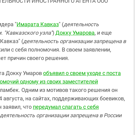
ЯТЕЛЬНОСТИ ИНОСТРАННОГО АГЕНТА ООО
дера "
Имарата Кавказ
" (
деятельность
. "Кавказского узла"
)
Докку Умарова
, и еще
Кавказ" (
деятельность организации запрещена в
жили с себя полномочия. В своем заявлении,
ет причин своего решения.
ста Докку Умаров
объявил о своем уходе с поста
омочий одному из своих заместителей
сламбек. Одним из мотивов такого решения он
 4 августа, на сайтах, поддерживающих боевиков,
 заявил, что
передумал слагать с себя
деятельность организации запрещена в России