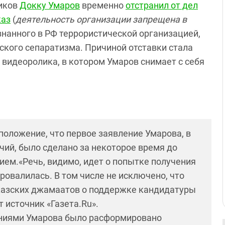
виков
Докку Умаров
временно
отстранил от дел
каз
(
деятельность организации запрещена в
изнанного в РФ террористической организацией,
нского сепаратизма. Причиной отставки стала
видеоролика, в котором Умаров снимает с себя
положение, что первое заявление Умарова, в
чий, было сделано за некоторое время до
ием.
«
Речь, видимо, идет о попытке получения
ровалилась. В том числе не исключено, что
казских джамаатов о поддержке кандидатуры
т источник
«
Газета.Ru».
ениями Умарова было расформировано