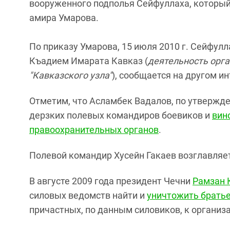
вооруженного подполья Сейфуллаха, который 
амира Умарова.
По приказу Умарова, 15 июля 2010 г. Сейфул
Къадием Имарата Кавказ (
деятельность орга
"Кавказского узла"
), сообщается на другом и
Отметим, что Асламбек Вадалов, по утвержд
дерзких полевых командиров боевиков и
вин
правоохранительных органов
.
Полевой командир Хусейн Гакаев возглавляет
В августе 2009 года президент Чечни
Рамзан 
силовых ведомств найти и
уничтожить братье
причастных, по данным силовиков, к организа