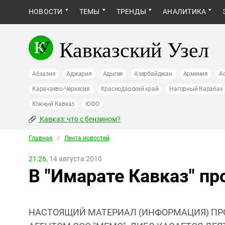
НОВОСТИ
ТЕМЫ
ТРЕНДЫ
АНАЛИТИКА
Кавказский Узел
Абхазия
Аджария
Адыгея
Азербайджан
Армения
А
Карачаево-Черкесия
Краснодарский край
Нагорный Карабах
Южный Кавказ
ЮФО
Кавказ: что с бензином?
Главная
/
Лента новостей
21:26,
14 августа 2010
В "Имарате Кавказ" п
НАСТОЯЩИЙ МАТЕРИАЛ (ИНФОРМАЦИЯ) ПР