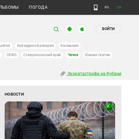
ЛЬБОМЫ
ПОГОДА
RU
EN
ВОЙТИ
шетия
Кабардино-Балкария
Калмыкия
СКФО
Ставропольский край
Чечня
Южная Осетия
Экокатастрофа на Кубани
НОВОСТИ