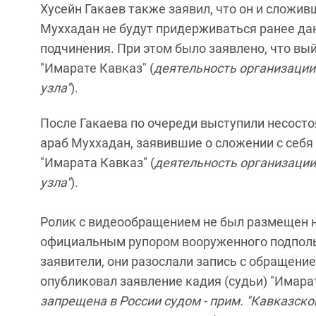
Хусейн Гакаев также заявил, что он и сложи
Муххадан не будут придерживаться ранее дан
подчинения. При этом было заявлено, что вый
"Имарате Кавказ" (
деятельность организации 
узла"
).
После Гакаева по очереди выступили несост
араб Муххадан, заявившие о сложении с себя
"Имарата Кавказ" (
деятельность организации 
узла"
).
Ролик с видеообращением не был размещен на
официальным рупором вооруженного подполь
заявители, они разослали запись с обращением
опубликовал заявление кадия (судьи) "Имарат
запрещена в России судом - прим. "Кавказског