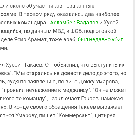
ли около 50 участников незаконных
холме. В первом ряду оказались два наиболее
олевых командира -
Асламбек Вадалов
и Хусейн
мающийся, по данным МВД и ФСБ, подготовкой
 деле Ясир Арамат, тоже араб,
был недавно убит
ми.
л Хусейн Гакаев. Он объяснил, что выступить их
ка". "Мы старались не довести дело до этого, но
сь, судя по заявлению, по вине Докку Умарова,
, "проявил неуважение к меджлису". "Он не может
 кого-то команду", - заключает Гакаев, намекая
виях. В конце своего обращения Гакаев выражает
няться Умарову, пишет "Коммерсант", цитируя