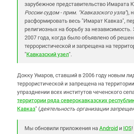
зарубежное представительство Имарата К
России судом - прим. "Кавказского узла"
),
расформировать весь "Имарат Кавказ", пе
религиозных на борьбу за независимость. 
2007 года, когда было объявлено об реше
террористической и запрещена на территор
"
Кавказский узел
".
Докку Умаров, ставший в 2006 году новым л
террористической и запрещена на территории 
упразднении всех институтов чеченского сеп
территории ряда северокавказских республи
Кавказ
" (
деятельность организации запрещена
Мы обновили приложения на
Android
и
IOS