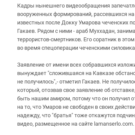
Кадры нынешнего видеообращения запечатле
вооруженных формирований, рассевшихся на 
известных после Докку Умарова чеченских п
Гакаев. Рядом с ними - араб Муххадан, зани
террористов-смертников. Его соратник в этом
во время спецоперации чеченскими силовика
Заявление от имени всех собравшихся изложи
вынуждает "сложившаяся на Кавказе обстанов
не получилось",- отметил Гакаев. Не получило
который, отозвав свое заявление об отставке
быть нашим амиром, потому что он получил от
на то, что Умаров не свободен в своих дейст
надежду, что "братья" тоже откажутся подчи
видео, размещенное на сайте lamanserlo.com.