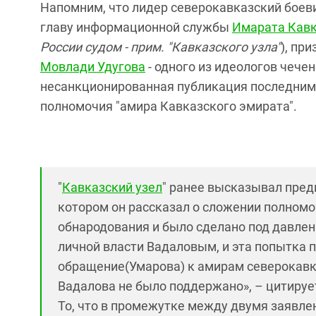
Напомним, что лидер северокавказский бое
главу информационной службы
Имарата Кав
России судом - прим. "Кавказского узла"
), пр
Мовлади Удугова
- одного из идеологов чече
несанкционированная публикация последним 
полномочия "амира Кавказского эмирата".
"
Кавказский узел
" ранее высказывал пред
котором он рассказал о сложении полномо
обнародования и было сделано под давлен
личной власти Вадаловым, и эта попытка п
обращение
(
Умарова) к амирам северокав
Вадалова не было поддержано», – цитируе
То, что в промежутке между двумя заявл