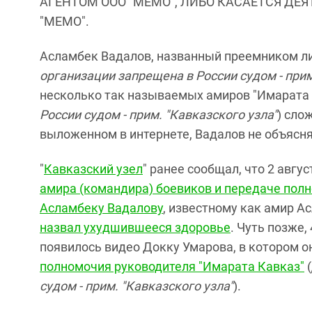
АГЕНТОМ ООО "МЕМО", ЛИБО КАСАЕТСЯ ДЕ
"МЕМО".
Асламбек Вадалов, названный преемником ли
организации запрещена в России судом - прим
несколько так называемых амиров "Имарата 
России судом - прим. "Кавказского узла"
) сло
выложенном в интернете, Вадалов не объясня
"
Кавказский узел
" ранее сообщал, что 2 авгу
амира (командира) боевиков и передаче полн
Асламбеку Вадалову
, известному как амир А
назвал ухудшившееся здоровье
. Чуть позже,
появилось видео Докку Умарова, в котором он
полномочия руководителя "Имарата Кавказ"
(
судом - прим. "Кавказского узла"
).