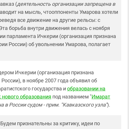
авказ (
деятельность организации запрещена в
 наводит на мысль, чтооппоненты Умарова хотели
реведя все движение на другие рельсы: с
Эта борьба внутри движения велась с ноября
нии парламента Ичкерии (организация признана
ии России) об увольнении Умарова, полагает
идером Ичкерии (организация признана
России), в ноябре 2007 года объявил об
аратистского государства и
образовании на
к нового образования
под названием "
Имарат
 в России судом - прим. "Кавказского узла"
).
! Будем признательны за критику, идеи по