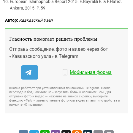
European Islamophobia Report 2015. E.Bayraklı E. & F.Hafez.
Ankara, 2015. P. 59.
Автор:
Кавказский Узел
Гласность помогает решить проблемы
Отправь сообщение, фото и видео через бот
«Кавказского узла» в Telegram
Мобильная форма
Кнопка работает при установленном приложении Telegram. После
перехода в бот, нажмите на «Запустить бота» и напишите нам. Для
отправки фото и видео — нажмите на значок скрепки, выберите
функцию «Файл», затем отметьте фото или видео в памяти устройства и
нажмите «Отправить».
VK
Telegram
WhatsApp
Viber
X
Odnoklassniki
LiveJournal
Email
Print