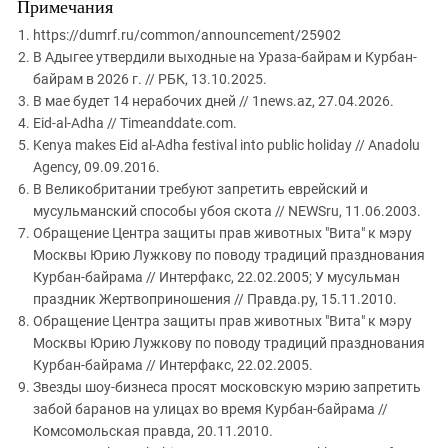
Примечания
https://dumrf.ru/common/announcement/25902
В Адыгее утвердили выходные на Ураза-байрам и Курбан-
байрам в 2026 г. // РБК, 13.10.2025.
В мае будет 14 нерабочих дней // 1news.az, 27.04.2026.
Eid-al-Adha // Timeanddate.com.
Kenya makes Eid al-Adha festival into public holiday // Anadolu
Agency, 09.09.2016.
В Великобритании требуют запретить еврейский и
мусульманский способы убоя скота // NEWSru, 11.06.2003.
Обращение Центра защиты прав животных "Вита" к мэру
Москвы Юрию Лужкову по поводу традиций празднования
Курбан-байрама // Интерфакс, 22.02.2005; У мусульман
праздник Жертвоприношения // Правда.ру, 15.11.2010.
Обращение Центра защиты прав животных "Вита" к мэру
Москвы Юрию Лужкову по поводу традиций празднования
Курбан-байрама // Интерфакс, 22.02.2005.
Звезды шоу-бизнеса просят московскую мэрию запретить
забой баранов на улицах во время Курбан-байрама //
Комсомольская правда, 20.11.2010.