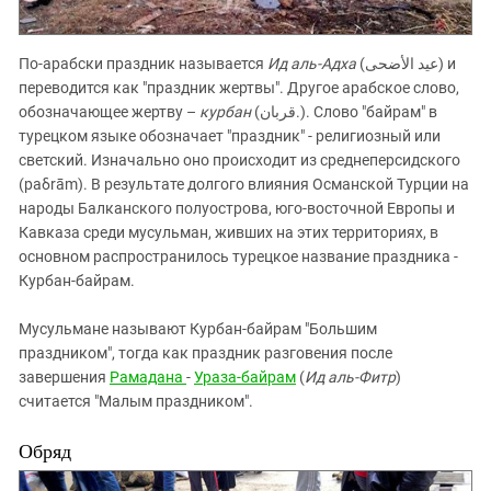
По-арабски праздник называется
Ид аль-Адха
(عيد الأضحى‎) и
переводится как "праздник жертвы". Другое арабское слово,
обозначающее жертву –
курбан
(قربان‎‎.). Слово "байрам" в
турецком языке обозначает "праздник" - религиозный или
светский. Изначально оно происходит из среднеперсидского
(paδrām). В результате долгого влияния Османской Турции на
народы Балканского полуострова, юго-восточной Европы и
Кавказа среди мусульман, живших на этих территориях, в
основном распространилось турецкое название праздника -
Курбан-байрам.
Мусульмане называют Курбан-байрам "Большим
праздником", тогда как праздник разговения после
завершения
Рамадана
-
Ураза-байрам
(
Ид аль-Фитр
)
считается "Малым праздником".
Обряд