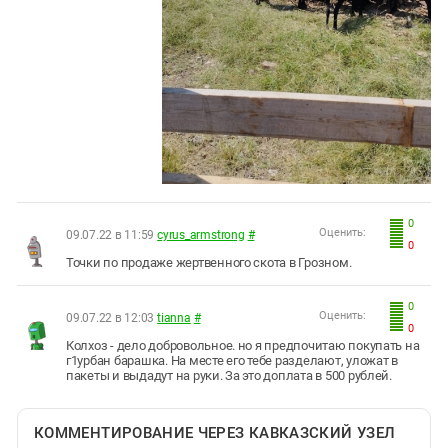
0
Оценить:
09.07.22 в 11:59
cyrus_armstrong
#
0
Точки по продаже жертвенного скота в Грозном.
0
Оценить:
09.07.22 в 12:03
tianna
#
0
Колхоз - дело добровольное. но я предпочитаю покупать на
г1урбан барашка. На месте его тебе разделают, уложат в
пакеты и выдадут на руки. За это доплата в 500 рублей.
КОММЕНТИРОВАНИЕ ЧЕРЕЗ КАВКАЗСКИЙ УЗЕЛ