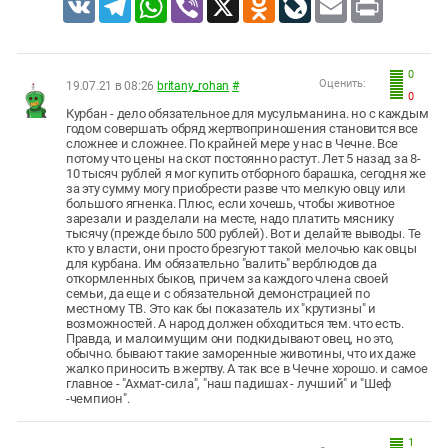
0
Оценить:
19.07.21 в 08:26
britany_rohan
#
0
Курбан - дело обязательное для мусульманина. но с каждым
годом совершать обряд жертвоприношения становится все
сложнее и сложнее. По крайней мере у нас в Чечне. Все
потому что цены на скот постоянно растут. Лет 5 назад за 8-
10 тысяч рублей я мог купить отборного барашка, сегодня же
за эту сумму могу приобрести разве что мелкую овцу или
большого ягненка. Плюс, если хочешь, чтобы животное
зарезали и разделали на месте, надо платить мяснику
тысячу (прежде было 500 рублей). Вот и делайте выводы. Те
кто у власти, они просто брезгуют такой мелочью как овцы
для курбана. Им обязательно "валить" верблюдов да
откормленных быков, причем за каждого члена своей
семьи, да еще и с обязательной демонстрацией по
местному ТВ. Это как бы показатель их "крутизны" и
возможностей. А народ должен обходиться тем. что есть.
Правда, и малоимущим они подкидывают овец, но это,
обычно. бывают такие заморенные животины, что их даже
жалко приносить в жертву. А так все в Чечне хорошо. и самое
главное - "Ахмат-сила", "наш падишах - лучший" и "Шеф
-чемпион".
1