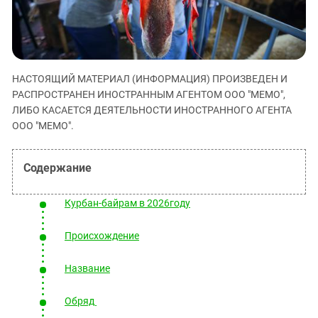
ЗАСТАВЛЯЕТ
Дагестан
КАВКАЗ ЗА ПАЛЕСТИНУ
Ингушетия
ИНАКОМЫСЛИЕ В ЧЕЧНЕ
Кабардино-Балкария
ПРЕСЛЕДОВАНИЕ АКТИВИСТОВ
МОБИЛИЗАЦИЯ И ПРОТЕСТЫ
Калмыкия
НАСТОЯЩИЙ МАТЕРИАЛ (ИНФОРМАЦИЯ) ПРОИЗВЕДЕН И
РАСПРОСТРАНЕН ИНОСТРАННЫМ АГЕНТОМ ООО "МЕМО",
Карачаево-Черкесия
ЛИБО КАСАЕТСЯ ДЕЯТЕЛЬНОСТИ ИНОСТРАННОГО АГЕНТА
Краснодарский край
ООО "МЕМО".
Нагорный Карабах
Российская Федерация
Ростовская область
Курбан-байрам в 2026году
Северная Осетия - Алания
СКФО
Происхождение
Ставропольский край
Название
Чечня
Южная Осетия
Обряд