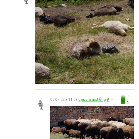
0
Оценить:
09.07.22 в 11:58
cyrus_armstrong
#
0