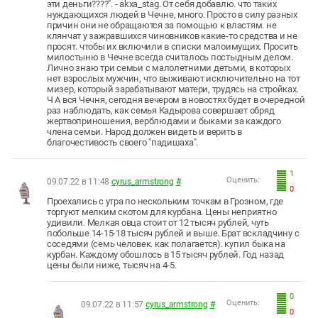
эти деньги????". - akxa_stag. От себя добавлю. что таких
нуждающихся людей в Чечне, много. Просто в силу разных
причин они не обращаются за помощью к властям. не
клянчат у зажравшихся чиновников какие-то средства и не
просят. чтобы их включили в списки малоимущих. Просить
милостыню в Чечне всегда считалось постыдным делом.
Лично знаю три семьи с малолетними детьми, в которых
нет взрослых мужчин, что выживают исключительно на тот
мизер, который зарабатывают матери, трудясь на стройках.
Ч А вся Чечня, сегодня вечером в новостях будет в очередной
раз наблюдать, как семья Кадырова совершает обряд
жертвоприношения, верблюдами и быками за каждого
члена семьи. Народ должен видеть и верить в
благочестивость своего "падишаха".
1
Оценить:
09.07.22 в 11:48
cyrus_armstrong
#
0
Проехались с утра по нескольким точкам в Грозном, где
торгуют мелким скотом для курбана. Цены неприятно
удивили. Мелкая овца стоит от 12 тысяч рублей, чуть
побольше 14-15-18 тысяч рублей и выше. Брат вскладчину с
соседями (семь человек. как полагается). купил быка на
курбан. Каждому обошлось в 15 тысяч рублей. Год назад
цены были ниже, тысяч на 4-5.
0
Оценить:
09.07.22 в 11:57
cyrus_armstrong
#
0