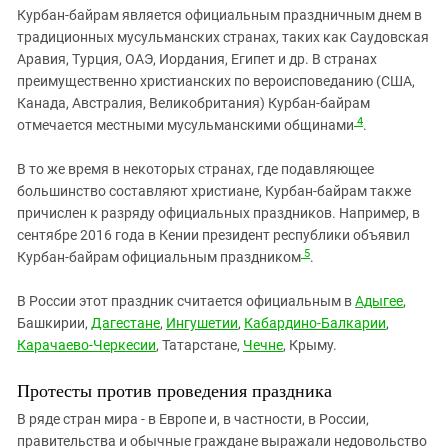
Курбан-байрам является официальным праздничным днем в
традиционных мусульманских странах, таких как Саудовская
Аравия, Турция, ОАЭ, Иордания, Египет и др. В странах
преимущественно христианских по вероисповеданию (США,
Канада, Австралия, Великобритания) Курбан-байрам
4
отмечается местными мусульманскими общинами
.
В то же время в некоторых странах, где подавляющее
большинство составляют христиане, Курбан-байрам также
причислен к разряду официальных праздников. Например, в
сентябре 2016 года в Кении президент республики объявил
5
Курбан-байрам официальным праздником
.
В России этот праздник считается официальным в
Адыгее
,
Башкирии,
Дагестане
,
Ингушетии
,
Кабардино-Балкарии
,
Карачаево-Черкесии
, Татарстане,
Чечне
, Крыму.
Протесты против проведения праздника
В ряде стран мира - в Европе и, в частности, в России,
правительства и обычные граждане выражали недовольство