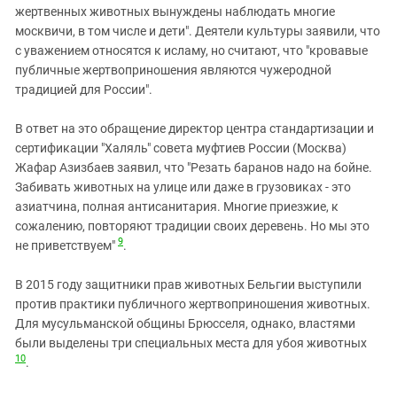
жертвенных животных вынуждены наблюдать многие
москвичи, в том числе и дети". Деятели культуры заявили, что
с уважением относятся к исламу, но считают, что "кровавые
публичные жертвоприношения являются чужеродной
традицией для России".
В ответ на это обращение директор центра стандартизации и
сертификации "Халяль" совета муфтиев России (Москва)
Жафар Азизбаев заявил, что "Резать баранов надо на бойне.
Забивать животных на улице или даже в грузовиках - это
азиатчина, полная антисанитария. Многие приезжие, к
сожалению, повторяют традиции своих деревень. Но мы это
9
не приветствуем"
.
В 2015 году защитники прав животных Бельгии выступили
против практики публичного жертвоприношения животных.
Для мусульманской общины Брюсселя, однако, властями
были выделены три специальных места для убоя животных
10
.