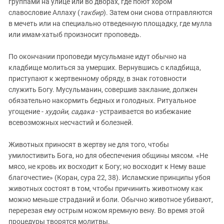
группами на улице или во дворах, где поют хором
славословие Аллаху (
такбир
). Затем они снова отправляются
в мечеть или на специально отведенную площадку, где мулла
или имам-хатыб произносит проповедь.
По окончании проповеди мусульмане идут обычно на
кладбище молиться за умерших. Вернувшись с кладбища,
приступают к жертвенному обряду, в знак готовности
служить Богу. Мусульманин, совершив заклание, должен
обязательно накормить бедных и голодных. Ритуальное
угощение -
худойи
,
садака
- устраивается во избежание
всевозможных несчастий и болезней.
Животных приносят в жертву не для того, чтобы
умилостивить Бога, но для обеспечения общины мясом. «Не
мясо, не кровь их восходит к Богу; но восходит к Нему ваше
благочестие» (Коран, сура 22, 38). Исламские принципы убоя
животных состоят в том, чтобы причинить животному как
можно меньше страданий и боли. Обычно животное убивают,
перерезая ему острым ножом яремную вену. Во время этой
процедуры творятся молитвы.