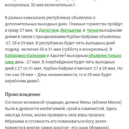
1
воскресенья, 30 мая включительно
.
В разных кавказских республиках объявлено о
дополнительных выходных днях. Главные торжества пройдут
в среду 27 мая. В
Дагестан
е,
Ингушетии
и
Чечне
выходными
днями в связи с празднованием Курбан-байрама объявлены
27, 28 и 29 мая. В республиках будет пять выходных дней
подряд - включая 30 и 31 мая (субботу и воскресенье). В
2
Кабардино-Балкарии
и Адыгее
выходным
объявлен только
один
день - 27 мая. В Азербайджане будет пять выходных
дней с 27 по 31 мая. Курбан-байрам отмечают 27 и 28 мая. Но
так как 28 мая – День независимости, то и 29 мая будет
3
нерабочим днем
.
Происхождение
Согласно исламской традиции, долина Мины (вблизи Мекки)
была в древности необитаемой, сухой и каменистой. Здесь
некогда Аллах, желая проверить силу веры пророка
Ибрахима и готовность его повиноваться богу, велел
принести в жертву самое дорогое - его сына (Исмаила).