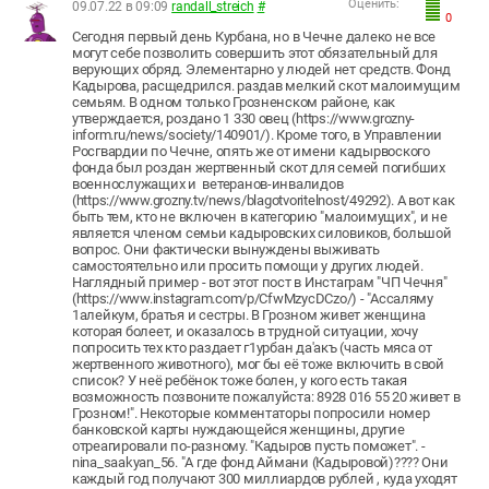
Оценить:
09.07.22 в 09:09
randall_streich
#
0
Сегодня первый день Курбана, но в Чечне далеко не все
могут себе позволить совершить этот обязательный для
верующих обряд. Элементарно у людей нет средств. Фонд
Кадырова, расщедрился. раздав мелкий скот малоимущим
семьям. В одном только Грозненском районе, как
утверждается, роздано 1 330 овец (https://www.grozny-
inform.ru/news/society/140901/). Кроме того, в Управлении
Росгвардии по Чечне, опять же от имени кадырвоского
фонда был роздан жертвенный скот для семей погибших
военнослужащих и ветеранов-инвалидов
(https://www.grozny.tv/news/blagotvoritelnost/49292). А вот как
быть тем, кто не включен в категорию "малоимущих", и не
является членом семьи кадыровских силовиков, большой
вопрос. Они фактически вынуждены выживать
самостоятельно или просить помощи у других людей.
Наглядный пример - вот этот пост в Инстаграм "ЧП Чечня"
(https://www.instagram.com/p/CfwMzycDCzo/) - "Ассаляму
1алейкум, братья и сестры. В Грозном живет женщина
которая болеет, и оказалось в трудной ситуации, хочу
попросить тех кто раздает г1урбан да'акъ (часть мяса от
жертвенного животного), мог бы её тоже включить в свой
список? У неё ребёнок тоже болен, у кого есть такая
возможность позвоните пожалуйста: 8928 016 55 20 живет в
Грозном!". Некоторые комментаторы попросили номер
банковской карты нуждающейся женщины, другие
отреагировали по-разному. "Кадыров пусть поможет". -
nina_saakyan_56. "А где фонд Аймани (Кадыровой)???? Они
каждый год получают 300 миллиардов рублей , куда уходят