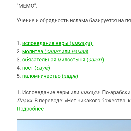
"МЕМО".
Учение и обрядность ислама базируется на пя
исповедание веры (
шахада
)
молитва (
салат
или
намаз
)
обязательная милостыня (
закят
)
пост (
саум
)
паломничество (
хадж
)
1. Исповедание веры или
шахада
. По-арабски
Ллахи
. В переводе: «Нет никакого божества,
Подробнее