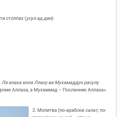
ти столпах (
усул ад дин
):
:
Ла илаха илла Ллаху ва Мухамаддун расулу
 кроме Аллаха, а Мухаммад – Посланник Аллаха».
2. Молитва (по-арабски
салат
, по-