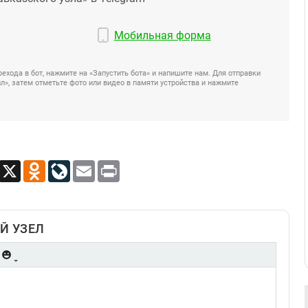
Мобильная форма
ехода в бот, нажмите на «Запустить бота» и напишите нам. Для отправки
», затем отметьте фото или видео в памяти устройства и нажмите
App
Viber
X
Odnoklassniki
LiveJournal
Email
Print
Й УЗЕЛ