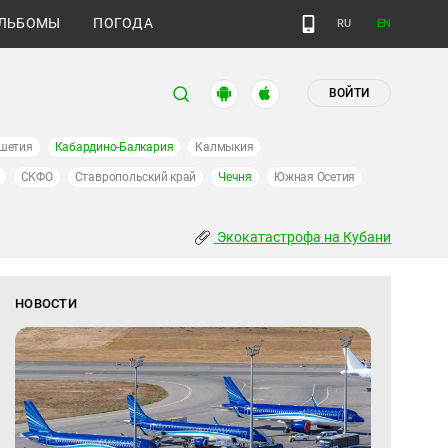
ЛЬБОМЫ
ПОГОДА
RU
EN
ВОЙТИ
шетия
Кабардино-Балкария
Калмыкия
СКФО
Ставропольский край
Чечня
Южная Осетия
Экокатастрофа на Кубани
НОВОСТИ