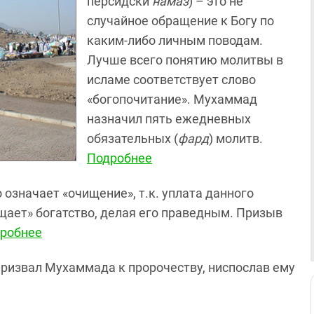
персидски
намаз
) – это не
случайное обращение к Богу по
каким-либо личным поводам.
Лучше всего понятию молитвы в
исламе соответствует слово
«богопочитание». Мухаммад
назначил пять ежедневных
обязательных (
фард
) молитв.
Подробнее
о означает «очищение», т.к. уплата данного
щает» богатство, делая его праведным. Призыв
робнее
 призвал Мухаммада к пророчеству, ниспослав ему