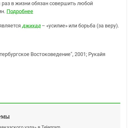
бы раз в жизни обязан совершить любой
ин.
Подробнее
 является
джихад
– «усилие» или борьба (за веру).
тербургское Востоковедение", 2001; Рукайя
емы
авказского узла» в Telegram