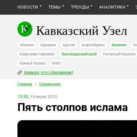
НОВОСТИ
ТЕМЫ
ТРЕНДЫ
АНАЛИТИКА
Кавказский Узел
Абхазия
Аджария
Адыгея
Азербайджан
Армения
А
Карачаево-Черкесия
Краснодарский край
Нагорный Карабах
Южный Кавказ
ЮФО
Кавказ: что с бензином?
Главная
/
Справочник
15:50,
14 июля 2010
Пять столпов ислама