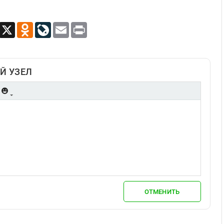
App
Viber
X
Odnoklassniki
LiveJournal
Email
Print
Й УЗЕЛ
ОТМЕНИТЬ