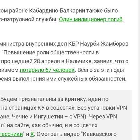
ском районе Кабардино-Балкарии также было
о-патрульной службы.
Один милиционер погиб
,
ь министра внутренних дел КБР Наурби Жамборов
у "Повышение роли общественности в
 прошедшей 28 апреля в Нальчике, заявил, что с
емизмом
потеряло 67 человек
. Всего за эти годы
время выполнения ими служебных обязанностей.
! Будем признательны за критику, идеи по
и на страницах КУ в соцсетях. Без установки VPN
ане, Чечне и Ингушетии – с VPN). Через VPN
 на сайте, как обычно, и в соцсетях
лассники
" и
X
. Смотреть видео "Кавказского