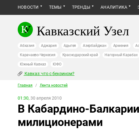
НОВОСТИ
ТЕМЫ
ТРЕНДЫ
АНАЛИТИКА
Кавказский Узел
Абхазия
Аджария
Адыгея
Азербайджан
Армения
А
Карачаево-Черкесия
Краснодарский край
Нагорный Карабах
Южный Кавказ
ЮФО
Кавказ: что с бензином?
Главная
/
Лента новостей
01:30,
30 апреля 2010
В Кабардино-Балкарии
милиционерами