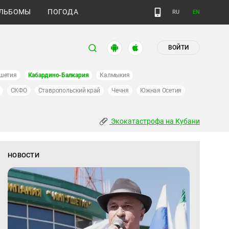
ЛЬБОМЫ
ПОГОДА
RU
EN
ВОЙТИ
шетия
Кабардино-Балкария
Калмыкия
СКФО
Ставропольский край
Чечня
Южная Осетия
Экокатастрофа на Кубани
НОВОСТИ