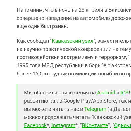
Напомним, что в ночь на 28 апреля в Баксан
совершено нападение на автомобиль дорожн
еще один был ранен.
Как сообщал "
Кавказский узел
", заместител
на научно-практической конференции на тем
противодействии экстремизму и терроризму",
1995 года МВД республики в борьбе с экстр
более 150 сотрудников милиции погибли во 
Мы обновили приложения на
Android
и
IOS
развитию как в Google Play/App Store, так 
вы можете читать нас в
Telegram
(в Дагест
можно продолжать читать "Кавказский узел"
Facebook
*,
Instagram
*, "
ВКонтакте
", "
Однок