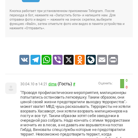
Кнопка работает при установленном приложении Telegram. После
перехода в бот, нажмите на «Запустить бота» и напишите нам. Для
отправки фото и видео — нажмите на значок скрепки, выберите
функцию «Файл», затем отметьте фото или видео в памяти устройства и
нажмите «Отправить».
VK
Telegram
WhatsApp
Viber
X
Odnoklassniki
LiveJournal
Email
Print
0
(Гость)
Оценить:
30.04.10 в 14:21
dima
#
0
"Проводя профилактические мероприятия, милиционеры
попытались остановить легковушку. Таким образом, они
ценой своей жизни предотвратили выходку террористов".-
может хватит МВД чушь расказывать. Террористы не хотели
взорвать Хасавюрт, они хотели взорвать милиционеров на
посту и все тут. Таким образом хотят себе звездочки в
очередной раз собрать. Надо кончать с этими террористами
и мочить их в лесах, а не давать им взрыватся на постах
Гибдд. Виноваты спецслужбы которые не предотвратили
терракт. Невозможно предотварить терракт, когда