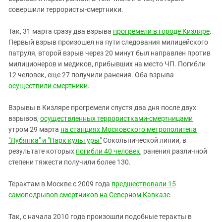
совершили террористы-смертники.
Так, 31 марта сразу два взрыва
прогремели в городе Кизляре
.
Первый взрыв произошел на пути следования милицейского
патруля, второй взрыв через 20 минут был направлен против
милиционеров и медиков, прибывших на место ЧП. Погибли
12 человек, еще 27 получили ранения. Оба взрыва
осуществили смертники
.
Взрывы в Кизляре прогремели спустя два дня после двух
взрывов,
осуществленных террористками-смертницами
утром 29 марта
на станциях Московского метрополитена
"Лубянка" и "Парк культуры"
Сокольнической линии, в
результате которых
погибли 40 человек
, ранения различной
степени тяжести получили более 130.
Терактам в Москве с 2009 года
предшествовали 15
самоподрывов смертников на Северном Кавказе
.
Так, с начала 2010 года произошли подобные теракты в