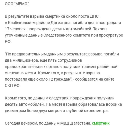
ЗАСТАВЛЯЕТ
ООО "МЕМО".
Дагестан
КАВКАЗ ЗА ПАЛЕСТИНУ
Ингушетия
ИНАКОМЫСЛИЕ В ЧЕЧНЕ
В результате взрыва смертника около поста ДПС
в Казбековском районе Дагестана погибли два и пострадали
Кабардино-Балкария
ПРЕСЛЕДОВАНИЕ АКТИВИСТОВ
17 человек, повреждены десять автомобилей. Таковы
МОБИЛИЗАЦИЯ И ПРОТЕСТЫ
Калмыкия
уточненные данные Следственного комитета при прокуратуре
Карачаево-Черкесия
РФ.
Краснодарский край
"По предварительным данным в результате взрыва погибли
Нагорный Карабах
два милиционера, еще пять сотрудников
правоохранительных органов получили травмы различной
Российская Федерация
степени тяжести. Кроме того, в результате взрыва
Ростовская область
пострадали еще около 12 граждан", - сообщается на сайте
Северная Осетия - Алания
СКП РФ.
СКФО
Кроме того, по данным следствия, повреждения получили
Ставропольский край
десять автомобилей. На месте взрыва образовалась воронка
диаметром более двух метров и глубиной около метра.
Чечня
Южная Осетия
Сегодня вечером, по данным МВД Дагестана,
смертник