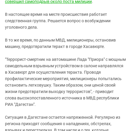
Южный Кавказ
совершил самоподрыв около поста милиции
.
ЮФО
В настоящее время на месте происшествия работает
следственная группа. Решается вопрос о возбуждении
уголовного дела.
В то же время, по данным МВД, милиционеры, остановив
машину, предотвратили теракт в городе Хасавюрте.
"Террорист-смертник на автомашине Лада "Приора" с мощным
самодельным взрывным устройством в салоне направлялся
в Хасавюрт для осуществления теракта. Проводя
профилактические мероприятия, милиционеры попытались
остановить легковушку. Таким образом, они ценой своей
жизни предотвратили выходку террористов", - приводит
слова высокопоставленного источника в МВД республики
РИА "Дагестан".
Ситуация в Дагестане остается напряженной. Регулярно из
региона приходят сообщения о нападениях, обстрелах,
взрывах и перестрелках. В том числе и о тех, которые