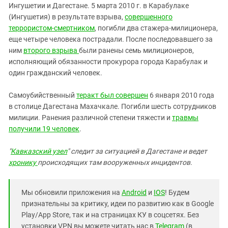
Ингушетии и Дагестане. 5 марта 2010 г. в Карабулаке
(Ингушетия) в результате взрыва,
совершенного
террористом-смертником
, погибли два стажера-милиционера,
еще четыре человека пострадали. После последовавшего за
ним
второго взрыва
были ранены семь милиционеров,
исполняющий обязанности прокурора города Карабулак и
один гражданский человек.
Самоубийственный
теракт был совершен
6 января 2010 года
в столице Дагестана Махачкале. Погибли шесть сотрудников
милиции. Ранения различной степени тяжести и
травмы
получили 19 человек
.
"
Кавказский узел
" следит за ситуацией в Дагестане и ведет
хронику
происходящих там вооруженных инцидентов.
Мы обновили приложения на
Android
и
IOS
! Будем
признательны за критику, идеи по развитию как в Google
Play/App Store, так и на страницах КУ в соцсетях. Без
установки VPN вы можете читать нас в
Telegram
(в