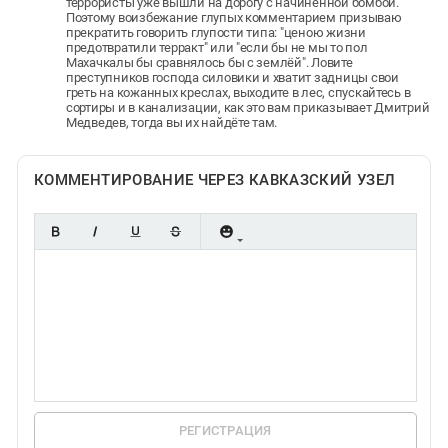
террористы уже вышли на дорогу с начинённой бомбой.
Поэтому воизбежание глупых комментарием призываю
прекратить говорить глупости типа: "ценою жизни
предотвратили терракт" или "если бы не мы то пол
Махачкалы бы сравнялось бы с землёй". Ловите
преступников господа силовики и хватит задницы свои
греть на кожанных креслах, выходите в лес, спускайтесь в
сортиры и в канализации, как это вам приказывает Дмитрий
Медведев, тогда вы их найдёте там.
КОММЕНТИРОВАНИЕ ЧЕРЕЗ КАВКАЗСКИЙ УЗЕЛ
РЕГИСТРАЦИЯ