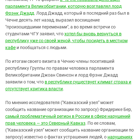
парламента Великобритании, которую возглавлял лорд
Фрэнк Джадд
. Лорд Джадд, который в последний раз был в
Чечне десять лет назад, выразил восхищение
"произошедшими переменами", а во время встречи со
студентами ЧГУ заявил, что
хотел бы вновь вернуться в
республику уже со своей женой, чтобы посидеть в местном
кафе
и пообщаться с людьми.
По итогам своего визита в Чечню члены посетившей
республику Группы по правам человека парламента
Великобритании Джоан Свинсон и лорд Фрэнк Джадд
заявили о том, что
в республике существует климат страха и
отсутствует критика власти
.
По мнению исследователя ("Кавказский узел" может
сообщить название организации по запросу) Фридерике Бер,
самый проблематичный регион в России в сфере нарушений
прав человека — это Северный Кавказ
. По ее словам,
("Кавказский узел" может сообщить название организации по
запросу) известно о фактах устрашения людей, о
нарушениях