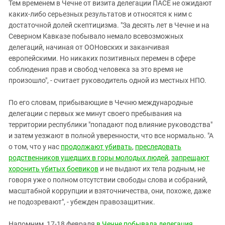
Тем временем в Чечне от визита делегации ПАСЕ не ожидают
каких-либо серьезных результатов и относятся к ним с
достаточной долей скептицизма. "За десять лет в Чечне и на
Северном Кавказе побывало немало всевозможных
делегаций, начиная от ООНовских и заканчивая
европейскими. Но никаких позитивных перемен в сфере
соблюдения прав и свобод человека за это время не
произошло", - считает руководитель одной из местных НПО.
По его словам, прибывающие в Чечню международные
делегации с первых же минут своего пребывания на
территории республики "попадают под влияние руководства"
и затем уезжают в полной уверенности, что все нормально. "А
о том, что у нас
продолжают убивать
,
преследовать
родственников ушедших в горы молодых людей
,
запрещают
хоронить убитых боевиков
и не выдают их тела родным, не
говоря уже о полном отсутствии свободы слова и собраний,
масштабной коррупции и взяточничества, они, похоже, даже
не подозревают", - убежден правозащитник.
Напомним, 17-18 февраля
в Чечне побывала делегация