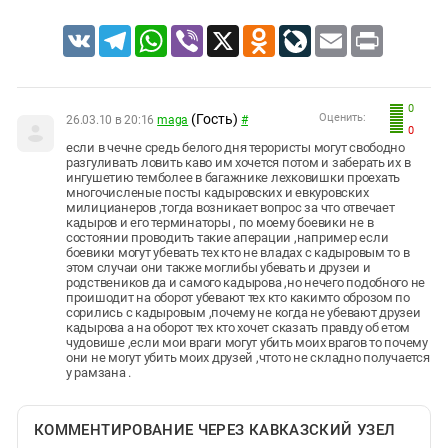
VK
Telegram
WhatsApp
Viber
X
Odnoklassniki
LiveJournal
Email
Print
0
(Гость)
Оценить:
26.03.10 в 20:16
maga
#
0
если в чечне средь белого дня терористы могут свободно
разгуливать ловить каво им хочется потом и заберать их в
ингушетию темболее в багажнике лехковишки проехать
многочисленые посты кадыровских и евкуровских
милицианеров ,тогда возникает вопрос за что отвечает
кадыров и его терминаторы , по моему боевики не в
состоянии проводить такие аперации ,например если
боевики могут убевать тех кто не владах с кадыровым то в
этом случаи они также моглибы убевать и друзеи и
родствеников да и самого кадырова ,но нечего подобного не
проишодит на оборот убевают тех кто какимто оброзом по
сорились с кадыровым ,почему не когда не убевают друзеи
кадырова а на оборот тех кто хочет сказать правду об етом
чудовише ,если мои враги могут убить моих врагов то почему
они не могут убить моих друзей ,чтото не складно получается
у рамзана .
КОММЕНТИРОВАНИЕ ЧЕРЕЗ КАВКАЗСКИЙ УЗЕЛ