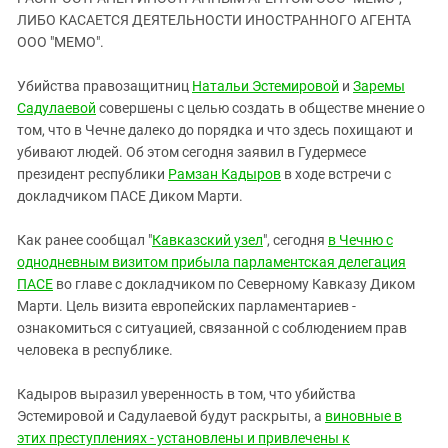
ЗАСТАВЛЯЕТ
Дагестан
ЛИБО КАСАЕТСЯ ДЕЯТЕЛЬНОСТИ ИНОСТРАННОГО АГЕНТА
КАВКАЗ ЗА ПАЛЕСТИНУ
ООО "МЕМО".
Ингушетия
ИНАКОМЫСЛИЕ В ЧЕЧНЕ
Кабардино-Балкария
ПРЕСЛЕДОВАНИЕ АКТИВИСТОВ
Убийства правозащитниц
Натальи Эстемировой
и
Заремы
МОБИЛИЗАЦИЯ И ПРОТЕСТЫ
Садулаевой
совершены с целью создать в обществе мнение о
Калмыкия
том, что в Чечне далеко до порядка и что здесь похищают и
Карачаево-Черкесия
убивают людей. Об этом сегодня заявил в Гудермесе
Краснодарский край
президент республики
Рамзан Кадыров
в ходе встречи с
докладчиком ПАСЕ Диком Марти.
Нагорный Карабах
Российская Федерация
Как ранее сообщал "
Кавказский узел
", сегодня
в Чечню с
однодневным визитом прибыла парламентская делегация
Ростовская область
ПАСЕ
во главе с докладчиком по Северному Кавказу Диком
Северная Осетия - Алания
Марти. Цель визита европейских парламентариев -
СКФО
ознакомиться с ситуацией, связанной с соблюдением прав
человека в республике.
Ставропольский край
Чечня
Кадыров выразил уверенность в том, что убийства
Эстемировой и Садулаевой будут раскрыты, а
виновные в
Южная Осетия
этих преступлениях - установлены и привлечены к