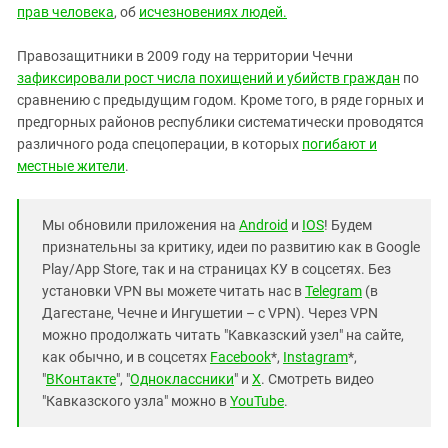
прав человека
, об
исчезновениях людей.
Правозащитники в 2009 году на территории Чечни
зафиксировали рост числа похищений и убийств граждан
по
сравнению с предыдущим годом. Кроме того, в ряде горных и
предгорных районов республики систематически проводятся
различного рода спецоперации, в которых
погибают и
местные жители
.
Мы обновили приложения на
Android
и
IOS
! Будем
признательны за критику, идеи по развитию как в Google
Play/App Store, так и на страницах КУ в соцсетях. Без
установки VPN вы можете читать нас в
Telegram
(в
Дагестане, Чечне и Ингушетии – с VPN). Через VPN
можно продолжать читать "Кавказский узел" на сайте,
как обычно, и в соцсетях
Facebook
*,
Instagram
*,
"
ВКонтакте
", "
Одноклассники
" и
X
. Смотреть видео
"Кавказского узла" можно в
YouTube
.