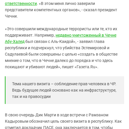
Южный Кавказ
ответственности
. «В этом меня лично заверили
представители компетентных органов», - сказал президент
ЮФО
Чечни.
«Это совершили международные террористы или те, кто их
поддерживает. Например,
недавно уничтоженный в Чечне
Абу-Халед
был связан с Аль-Каидой», - заявил глава
республики и подчеркнул, что убийства Эстемировой и
Садулаевой были совершены с целью «создать в обществе
мнение о том, что в Чечне далеко до порядка и что здесь
похищают и убивают людей», пишет «Газета.Ru».
Тема нашего визита – соблюдение прав человека в ЧР.
Ведь будущее людей основано как на инфраструктуре,
так и на правосудии
В свою очередь Дик Марти в ходе встречи с Рамзаном
Кадыровым обозначил цель своего визита в республику. Как
отметил докладчик ПАСЕ, она заключается в том, чтобы