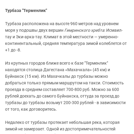
Южный Кавказ
ЮФО
Турбаза "Терменлик"
Турбаза расположена на высоте 960 метров над уровнем
моря у подошвы двух вершин
Гимринского хребта
: Исмаил-
тау и Эки-арка-тау. Климат в этой местности — умеренно-
континентальный, средняя температура зимой колеблется от
+1 до -8.
Из крупных городов ближе всего к базе "Терменлик"
находятся столица Дагестана «Махачкала» (45 км) и
Буйнакск (15 км). Из Махачкалы до турбазы можно
добраться только прямым маршрутом на такси. Стоимость
проезда в среднем составляет 700-800 руб. Можно за 600
рублей доехать до самого Буйнакска, оттуда за проезд до
турбазы до турбазы возьмут 200-300 рублей - в зависимости
от того, как договоритесь.
Недалеко от турбазы протекает небольшая река, которая
зимой не замерзает. Одной из достопримечательностей