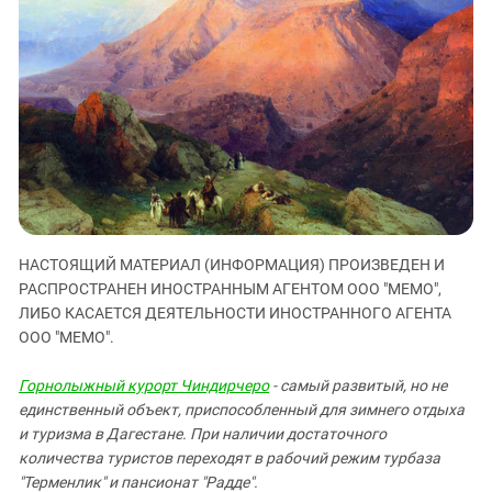
ЗАСТАВЛЯЕТ
Дагестан
КАВКАЗ ЗА ПАЛЕСТИНУ
Ингушетия
ИНАКОМЫСЛИЕ В ЧЕЧНЕ
Кабардино-Балкария
ПРЕСЛЕДОВАНИЕ АКТИВИСТОВ
МОБИЛИЗАЦИЯ И ПРОТЕСТЫ
Калмыкия
Карачаево-Черкесия
Краснодарский край
Нагорный Карабах
Российская Федерация
НАСТОЯЩИЙ МАТЕРИАЛ (ИНФОРМАЦИЯ) ПРОИЗВЕДЕН И
РАСПРОСТРАНЕН ИНОСТРАННЫМ АГЕНТОМ ООО "МЕМО",
Ростовская область
ЛИБО КАСАЕТСЯ ДЕЯТЕЛЬНОСТИ ИНОСТРАННОГО АГЕНТА
Северная Осетия - Алания
ООО "МЕМО".
СКФО
Горнолыжный курорт Чиндирчеро
- самый развитый, но не
Ставропольский край
единственный объект, приспособленный для зимнего отдыха
Чечня
и туризма в Дагестане. При наличии достаточного
количества туристов переходят в рабочий режим турбаза
Южная Осетия
"Терменлик" и пансионат "Радде".