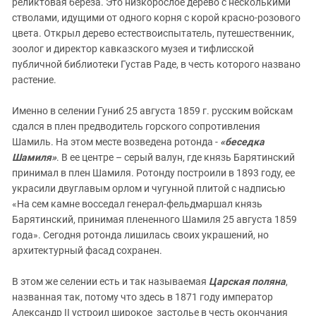
реликтовая береза. Это низкорослое дерево с несколькими
стволами, идущими от одного корня с корой красно-розового
цвета. Открыл дерево естествоиспытатель, путешественник,
зоолог и директор кавказского музея и тифлисской
публичной библиотеки Густав Раде, в честь которого названо
растение.
Именно в селении Гуниб 25 августа 1859 г. русским войскам
сдался в плен предводитель горского сопротивления
Шамиль. На этом месте возведена ротонда -
«беседка
Шамиля»
. В ее центре – серый валун, где князь Барятинский
принимал в плен Шамиля. Ротонду построили в 1893 году, ее
украсили двуглавым орлом и чугунной плитой с надписью
«На сем камне восседал генерал-фельдмаршал князь
Барятинский, принимая плененного Шамиля 25 августа 1859
года». Сегодня ротонда лишилась своих украшений, но
архитектурный фасад сохранен.
В этом же селении есть и так называемая
Царская поляна
,
названная так, потому что здесь в 1871 году император
Александр II устроил широкое застолье в честь окончания