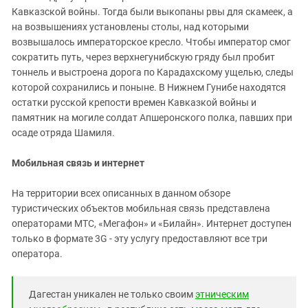
Кавказской войны. Тогда были выкопаны рвы для скамеек, а
на возвышениях установлены столы, над которыми
возвышалось императорское кресло. Чтобы император смог
сократить путь, через верхнегунибскую гряду был пробит
тоннель и выстроена дорога по Карадахскому ущелью, следы
которой сохранились и поныне. В Нижнем Гунибе находятся
остатки русской крепости времен Кавказкой войны и
памятник на могиле солдат Апшеронского полка, павших при
осаде отряда Шамиля.
Мобильная связь и интернет
На территории всех описанных в данном обзоре
туристических объектов мобильная связь представлена
операторами МТС, «Мегафон» и «Билайн». Интернет доступен
только в формате 3G - эту услугу предоставляют все три
оператора.
Дагестан уникален не только своим
этническим