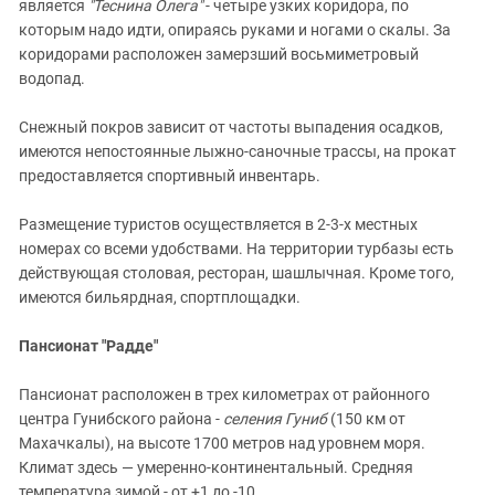
является
"Теснина Олега"
- четыре узких коридора, по
которым надо идти, опираясь руками и ногами о скалы. За
коридорами расположен замерзший восьмиметровый
водопад.
Снежный покров зависит от частоты выпадения осадков,
имеются непостоянные лыжно-саночные трассы, на прокат
предоставляется спортивный инвентарь.
Размещение туристов осуществляется в 2-3-х местных
номерах со всеми удобствами. На территории турбазы есть
действующая столовая, ресторан, шашлычная. Кроме того,
имеются бильярдная, спортплощадки.
Пансионат "Радде"
Пансионат расположен в трех километрах от районного
центра Гунибского района -
селения Гуниб
(150 км от
Махачкалы), на высоте 1700 метров над уровнем моря.
Климат здесь — умеренно-континентальный. Средняя
температура зимой - от +1 до -10.