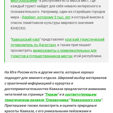
многообразием
- в республике есть масса мест, где
каждый турист найдет для себя немало интересного и
познавательного. Например, один из старейших городов
мира -
Дербент, которому 5 тыс. лет
и который внесен в
список памятников культуры мирового значения
ЮНЕСКО.
"
Кавказский узел
" представляет
краткий туристический
путеводитель по Дагестану
, а также приглашает
просмотреть
видеосюжеты о привлекательных для
туристов и путешественников местах
этой республики.
На Юге России есть и другие места, которые хорошо
подходят для зимнего отдыха. Широкий выбор материалов
с практичной информацией о курортах и
достопримечательностях Кавказа предлагается вниманию
читателей на странице "
Туризм
" и в
соответствующем
тематическом разделе "Справочника"
"
Кавказского узла
".
Приглашаем также посмотреть и оценить природные
красоты Кавказа, с его уникальными пейзажами и