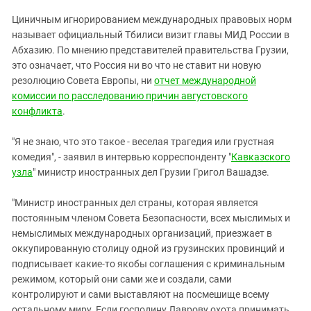
ЗАСТАВЛЯЕТ
Дагестан
Циничным игнорированием международных правовых норм
КАВКАЗ ЗА ПАЛЕСТИНУ
Ингушетия
называет официальный Тбилиси визит главы МИД России в
ИНАКОМЫСЛИЕ В ЧЕЧНЕ
Абхазию. По мнению представителей правительства Грузии,
Кабардино-Балкария
ПРЕСЛЕДОВАНИЕ АКТИВИСТОВ
это означает, что Россия ни во что не ставит ни новую
МОБИЛИЗАЦИЯ И ПРОТЕСТЫ
Калмыкия
резолюцию Совета Европы, ни
отчет международной
комиссии по расследованию причин августовского
Карачаево-Черкесия
конфликта
.
Краснодарский край
Нагорный Карабах
"Я не знаю, что это такое - веселая трагедия или грустная
комедия", - заявил в интервью корреспонденту "
Кавказского
Российская Федерация
узла
" министр иностранных дел Грузии Григол Вашадзе.
Ростовская область
"Министр иностранных дел страны, которая является
Северная Осетия - Алания
постоянным членом Совета Безопасности, всех мыслимых и
СКФО
немыслимых международных организаций, приезжает в
оккупированную столицу одной из грузинских провинций и
Ставропольский край
подписывает какие-то якобы соглашения с криминальным
Чечня
режимом, который они сами же и создали, сами
Южная Осетия
контролируют и сами выставляют на посмешище всему
остальному миру. Если господину Лаврову охота принимать