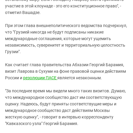
Южный Кавказ
участие в этой клоунаде - это его конституционное право", -
ЮФО
отметил Вашадзе.
При этом глава внешнеполитического ведомства подчеркнул,
что "Грузией никогда не будут подписаны никакие
международные соглашения, которые могут ущемить
независимость, суверенитет и территориальную целостность
Грузии".
Как считает глава правительства Абхазии Георгий Барамия,
визит Лаврова в Сухуми на фоне правовой оценки действиям
России и
резолюции ПАСЕ
является незаконным.
"За последнее время мы видели много таких визитов. Думаю,
что международное сообщество даст им соответствующую
оценку. Надеюсь, будут приняты соответствущие меры и
международное сообщество даст действиям Москвы
жесткую оценку", - говорит в интервью корреспонденту
"Кавказского узла" Георгий Барамия.