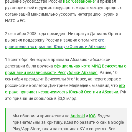
решение руководства России
как "беззаконие"
и призвал
руководителей ведущих государств мира и международных
организаций максимально ускорить интеграцию Грузии в
НАТО и ЕС.
2 сентября 2008 года президент Никарагуа Даниэль Ортега
выразил поддержку России и заявил о том, что
его
правительство признает Южную Осетию и Абхазию
.
15 сентября Венесуэла признала Абхазию - абхазской
делегации была вручена
официальная нота МИД Венесуэлы о
признании независимости Республики Абхазия
. Ранее, 10
сентября президент Венесуэлы Уго Чавес, на переговорах с
российским коллегой Дмитрием Медведевым заявил, что
его
страна признает независимость Южной Осетии и Абхазии
. РФ
это признание обошлось в $3,2 млрд.
Мы обновили приложения на
Android
и
IOS
! Будем
признательны за критику, идеи по развитию как в Google
Play/App Store, так и на страницах КУ в соцсетях. Без