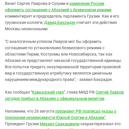
Визит Сергея Лаврова в Сухуми и
намерение России
оформить соглашение с Абхазией о безвизовом режиме
комментирует и председатель парламента Грузии. Как и его
грузинские коллеги,
Давид Бакрадзе
считает эти действия
Москвы незаконными.
"С аналогичным успехом Лавров мог бы оформить
соглашение по установлению безвизового режима с
областями Перми, Костромы или Новосибирска, так как
Абхазия не представляет никакой государственной единицы.
Все попытки придать оккупированной территории правовой
вид и государственную атрибутику являются циничным
нарушением международного права", - заявил Бакрадзе.
Как сообщал "
Кавказский узел
", глава МИД РФ
Сергей Лавров
сегодня прибыл в Абхазию с официальным визитом
.
Напомним, что 26 августа
президент РФ подписал указы о
признании независимости Южной Осетии и Абхазии"
.
Президент Грузии
Михаил Саакашвили
охарактеризовал это