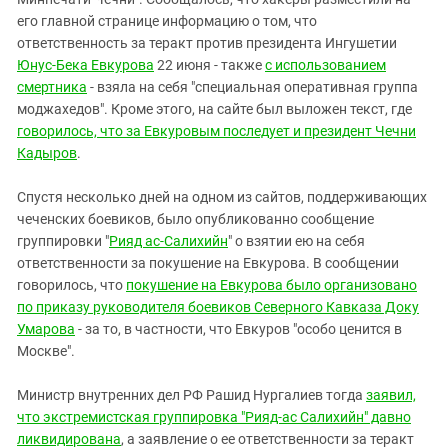
его главной странице информацию о том, что
ответственность за теракт против президента Ингушетии
Юнус-Бека Евкурова
22 июня - также
с использованием
смертника
- взяла на себя "специальная оперативная группа
моджахедов". Кроме этого, на сайте был выложен текст, где
говорилось, что за Евкуровым последует и президент Чечни
Кадыров
.
Спустя несколько дней на одном из сайтов, поддерживающих
чеченских боевиков, было опубликованно сообщение
группировки "
Рияд ас-Салихийн
" о взятии ею на себя
ответственности за покушение на Евкурова. В сообщении
говорилось, что
покушение на Евкурова было организовано
по приказу руководителя боевиков Северного Кавказа Доку
Умарова
- за то, в частности, что Евкуров "особо ценится в
Москве".
Министр внутренних дел РФ Рашид Нургалиев тогда
заявил,
что экстремистская группировка "Рияд-ас Салихийн" давно
ликвидирована
, а заявление о ее ответственности за теракт