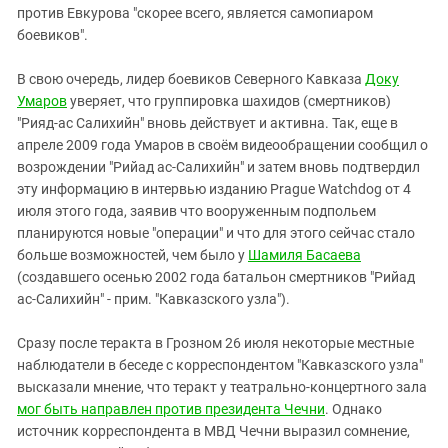
против Евкурова "скорее всего, является самопиаром
боевиков".
В свою очередь, лидер боевиков Северного Кавказа
Доку
Умаров
уверяет, что группировка шахидов (смертников)
"Рияд-ас Салихийн" вновь действует и активна. Так, еще в
апреле 2009 года Умаров в своём видеообращении сообщил о
возрождении "Рийад ас-Салихийн" и затем вновь подтвердил
эту информацию в интервью изданию Prague Watchdog от 4
июля этого года, заявив что вооруженным подпольем
планируются новые "операции" и что для этого сейчас стало
больше возможностей, чем было у
Шамиля Басаева
(создавшего осенью 2002 года батальон смертников "Рийад
ас-Салихийн" - прим. "Кавказского узла").
Сразу после теракта в Грозном 26 июля некоторые местные
наблюдатели в беседе с корреспондентом "Кавказского узла"
высказали мнение, что теракт у театрально-концертного зала
мог быть направлен против президента Чечни
. Однако
источник корреспондента в МВД Чечни выразил сомнение,