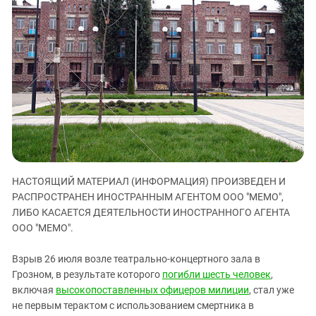
ЗАСТАВЛЯЕТ
Дагестан
КАВКАЗ ЗА ПАЛЕСТИНУ
Ингушетия
ИНАКОМЫСЛИЕ В ЧЕЧНЕ
Кабардино-Балкария
ПРЕСЛЕДОВАНИЕ АКТИВИСТОВ
МОБИЛИЗАЦИЯ И ПРОТЕСТЫ
Калмыкия
Карачаево-Черкесия
Краснодарский край
Нагорный Карабах
Российская Федерация
НАСТОЯЩИЙ МАТЕРИАЛ (ИНФОРМАЦИЯ) ПРОИЗВЕДЕН И
Ростовская область
РАСПРОСТРАНЕН ИНОСТРАННЫМ АГЕНТОМ ООО "МЕМО",
Северная Осетия - Алания
ЛИБО КАСАЕТСЯ ДЕЯТЕЛЬНОСТИ ИНОСТРАННОГО АГЕНТА
ООО "МЕМО".
СКФО
Ставропольский край
Взрыв 26 июля возле театрально-концертного зала в
Чечня
Грозном, в результате которого
погибли шесть человек
,
включая
высокопоставленных офицеров милиции
, стал уже
Южная Осетия
не первым терактом с использованием смертника в