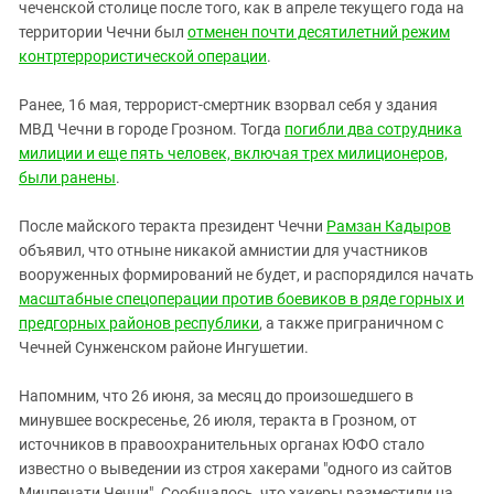
Южный Кавказ
чеченской столице после того, как в апреле текущего года на
территории Чечни был
отменен почти десятилетний режим
ЮФО
контртеррористической операции
.
Ранее, 16 мая, террорист-смертник взорвал себя у здания
МВД Чечни в городе Грозном. Тогда
погибли два сотрудника
милиции и еще пять человек, включая трех милиционеров,
были ранены
.
После майского теракта президент Чечни
Рамзан Кадыров
объявил, что отныне никакой амнистии для участников
вооруженных формирований не будет, и распорядился начать
масштабные спецоперации против боевиков в ряде горных и
предгорных районов республики
, а также приграничном с
Чечней Сунженском районе Ингушетии.
Напомним, что 26 июня, за месяц до произошедшего в
минувшее воскресенье, 26 июля, теракта в Грозном, от
источников в правоохранительных органах ЮФО стало
известно о выведении из строя хакерами "одного из сайтов
Минпечати Чечни". Сообщалось, что хакеры разместили на