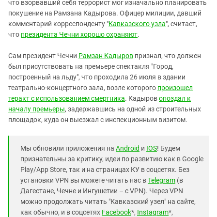
что взорвавший себя террорист мог изначально планировать
покушение на Рамзана Кадырова. Офицер милиции, давший
комментарий корреспонденту "
Кавказского узла
", считает,
что
президента Чечни хорошо охраняют
.
Сам президент Чечни
Рамзан Кадыров
признал, что должен
был присутствовать на премьере спектакля "Город,
построенный на льду", что проходила 26 июля в здании
театрально-концертного зала, возле которого
произошел
теракт с использованием смертника
. Кадыров
опоздал к
началу премьеры
, задержавшись на одной из строительных
площадок, куда он выезжал с инспекционным визитом.
Мы обновили приложения на
Android
и
IOS
! Будем
признательны за критику, идеи по развитию как в Google
Play/App Store, так и на страницах КУ в соцсетях. Без
установки VPN вы можете читать нас в
Telegram
(в
Дагестане, Чечне и Ингушетии – с VPN). Через VPN
можно продолжать читать "Кавказский узел" на сайте,
как обычно, и в соцсетях
Facebook
*,
Instagram
*,