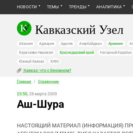
НОВОСТИ
ТЕМЫ
ТРЕНДЫ
АНАЛИТИКА
Кавказский Узел
Абхазия
Аджария
Адыгея
Азербайджан
Армения
А
Карачаево-Черкесия
Краснодарский край
Нагорный Карабах
Южный Кавказ
ЮФО
Кавказ: что с бензином?
Главная
/
Справочник
23:50,
28 марта 2009
Аш-Шура
НАСТОЯЩИЙ МАТЕРИАЛ (ИНФОРМАЦИЯ) ПР