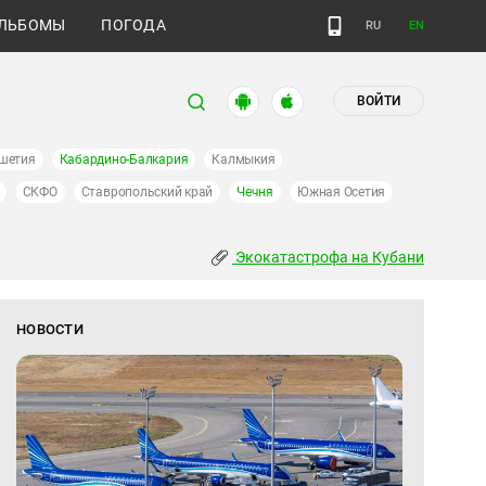
ЛЬБОМЫ
ПОГОДА
RU
EN
ВОЙТИ
шетия
Кабардино-Балкария
Калмыкия
СКФО
Ставропольский край
Чечня
Южная Осетия
Экокатастрофа на Кубани
НОВОСТИ