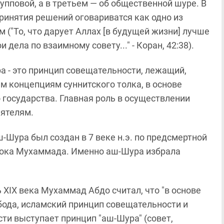
рупповой, а в третьем — об общественной шуре. В
ринятия решений оговариватся как одно из
("То, что дарует Аллах [в будущей жизни] лучше
и дела по взаимному совету..." - Коран, 42:38).
 - это принцип совещательности, лежащий,
м концепциям суннитского толка, в основе
государства. Главная роль в осуществлении
еятелям.
Шура был создан в 7 веке н.э. по предсмертной
рока Мухаммада. Именно аш-Шура избрала
 XIX века Мухаммад Абдо считал, что "в основе
бода, исламский принцип совещательности и
ти выступает принцип "аш-Шура" (совет,