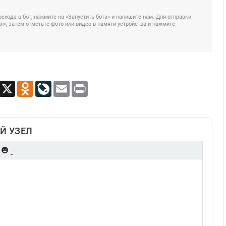
ехода в бот, нажмите на «Запустить бота» и напишите нам. Для отправки
», затем отметьте фото или видео в памяти устройства и нажмите
App
Viber
X
Odnoklassniki
LiveJournal
Email
Print
Й УЗЕЛ