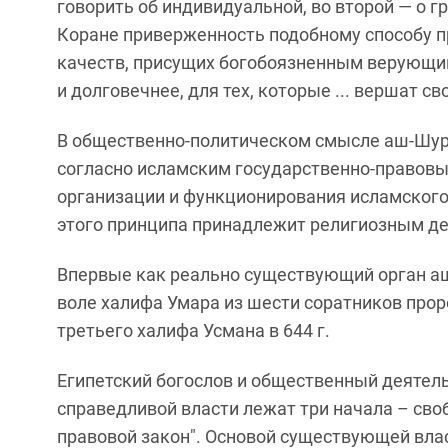
говорить об индивидуальной, во второй — о г
Коране приверженность подобному способу п
качеств, присущих богобоязненным верующим 
и долговечнее, для тех, которые ... вершат сво
В общественно-политическом смысле аш-Шура
согласно исламским государственно-правовы
организации и функционирования исламского 
этого принципа принадлежит религиозным д
Впервые как реально существующий орган аш-
воле халифа Умара из шести соратников про
третьего халифа Усмана в 644 г.
Египетский богослов и общественный деятель
справедливой власти лежат три начала – сво
правовой закон". Основой существующей влас