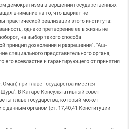
мом демократизма в вершении государственных
ащал внимание на то, что шариат не
ы практической реализации этого института:
анность, однако претворение ее в жизнь не
аоборот, на выбор такого способа
й принцип дозволения и разрешения". "Аш-
ичие специального представительного органа,
 его всевластие и гарантирующего от принятия
Э, Оман) при главе государства имеется
-Шура". В Катаре Консультативный совет
оветы главе государства, который может
 с данным органом (ст. 17,40,41 Конституции