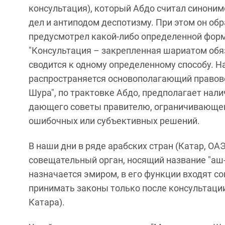
консультация), который Абдо считал синони
дел и антиподом деспотизму. При этом он обр
предусмотрел какой-либо определенной форм
"Консультация – закрепленная шариатом обяз
сводится к одному определенному способу. Н
распространяется основополагающий правово
Шура", по трактовке Абдо, предполагает нал
дающего советы правителю, ограничивающего
ошибочных или субъективных решений.
В наши дни в ряде арабских стран (Катар, ОА
совещательный орган, носящий название "аш
назначается эмиром, в его функции входят с
принимать законы только после консультации
Катара).