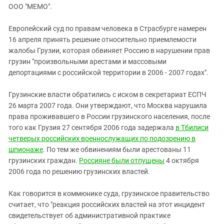
ЗАСТАВЛЯЕТ
ООО "МЕМО".
Дагестан
КАВКАЗ ЗА ПАЛЕСТИНУ
Ингушетия
ИНАКОМЫСЛИЕ В ЧЕЧНЕ
Европейский суд по правам человека в Страсбурге намерен
16 апреля принять решение относительно приемлемости
Кабардино-Балкария
ПРЕСЛЕДОВАНИЕ АКТИВИСТОВ
жалобы Грузии, которая обвиняет Россию в нарушении прав
МОБИЛИЗАЦИЯ И ПРОТЕСТЫ
Калмыкия
грузин "произвольными арестами и массовыми
Карачаево-Черкесия
депортациями с российской территории в 2006 - 2007 годах".
Краснодарский край
Грузинские власти обратились с иском в секретариат ЕСПЧ
Нагорный Карабах
26 марта 2007 года. Они утверждают, что Москва нарушила
права проживавшего в России грузинского населения, после
Российская Федерация
того как Грузия 27 сентября 2006 года задержала
в Тбилиси
Ростовская область
четверых российских военнослужащих по подозрению в
Северная Осетия - Алания
шпионаже
. По тем же обвинениям были арестованы 11
грузинских граждан.
Россияне были отпущены
4 октября
СКФО
2006 года по решению грузинских властей.
Ставропольский край
Как говорится в коммюнике суда, грузинское правительство
Чечня
считает, что "реакция российских властей на этот инцидент
Южная Осетия
свидетельствует об административной практике