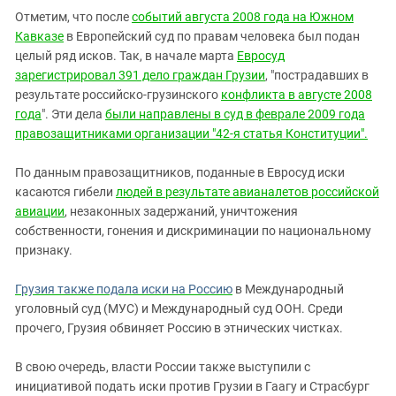
Отметим, что после
событий августа 2008 года на Южном
Кавказе
в Европейский суд по правам человека был подан
целый ряд исков. Так, в начале марта
Евросуд
зарегистрировал 391 дело граждан Грузии
, "пострадавших в
результате российско-грузинского
конфликта в августе 2008
года
". Эти дела
были направлены в суд в феврале 2009 года
правозащитниками организации "42-я статья Конституции".
По данным правозащитников, поданные в Евросуд иски
касаются гибели
людей в результате авианалетов российской
авиации
, незаконных задержаний, уничтожения
собственности, гонения и дискриминации по национальному
признаку.
Грузия также подала иски на Россию
в Международный
уголовный суд (МУС) и Международный суд ООН. Среди
прочего, Грузия обвиняет Россию в этнических чистках.
В свою очередь, власти России также выступили с
инициативой подать иски против Грузии в Гаагу и Страсбург