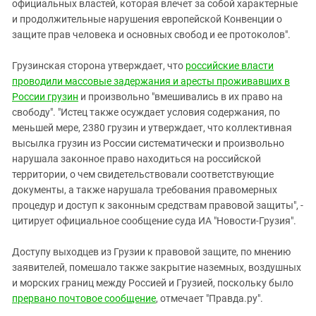
Южный Кавказ
официальных властей, которая влечет за собой характерные
и продолжительные нарушения европейской Конвенции о
ЮФО
защите прав человека и основных свобод и ее протоколов".
Грузинская сторона утверждает, что
российские власти
проводили массовые задержания и аресты проживавших в
России грузин
и произвольно "вмешивались в их право на
свободу". "Истец также осуждает условия содержания, по
меньшей мере, 2380 грузин и утверждает, что коллективная
высылка грузин из России систематически и произвольно
нарушала законное право находиться на российской
территории, о чем свидетельствовали соответствующие
документы, а также нарушала требования правомерных
процедур и доступ к законным средствам правовой защиты", -
цитирует официальное сообщение суда ИА "Новости-Грузия".
Доступу выходцев из Грузии к правовой защите, по мнению
заявителей, помешало также закрытие наземных, воздушных
и морских границ между Россией и Грузией, поскольку было
прервано почтовое сообщение
, отмечает "Правда.ру".