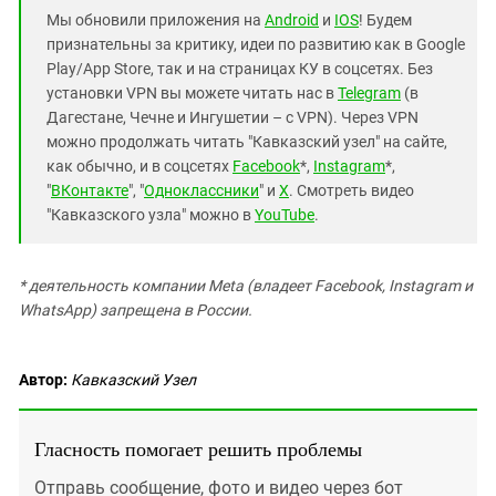
Мы обновили приложения на
Android
и
IOS
! Будем
признательны за критику, идеи по развитию как в Google
Play/App Store, так и на страницах КУ в соцсетях. Без
установки VPN вы можете читать нас в
Telegram
(в
Дагестане, Чечне и Ингушетии – с VPN). Через VPN
можно продолжать читать "Кавказский узел" на сайте,
как обычно, и в соцсетях
Facebook
*,
Instagram
*,
"
ВКонтакте
", "
Одноклассники
" и
X
. Смотреть видео
"Кавказского узла" можно в
YouTube
.
* деятельность компании Meta (владеет Facebook, Instagram и
WhatsApp) запрещена в России.
Автор:
Кавказский Узел
Гласность помогает решить проблемы
Отправь сообщение, фото и видео через бот