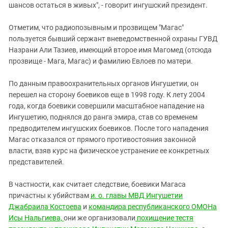
шансов остаться в живых", - говорит ингушский президент.
Отметим, что радиопозывным и прозвищем "Магас"
пользуется бывший сержант вневедомственной охраны ГУВД
Назрани Али Тазиев, имеющий второе имя Магомед (отсюда
прозвище - Мага, Магас) и фамилию Евлоев по матери.
По данным правоохранительных органов Ингушетии, он
перешел на сторону боевиков еще в 1998 году. К лету 2004
года, когда боевики совершили масштабное нападение на
Ингушетию, поднялся до ранга эмира, став со временем
предводителем ингушских боевиков. После того нападения
Магас отказался от прямого противостояния законной
власти, взяв курс на физическое устранение ее конкретных
представителей.
В частности, как считает следствие, боевики Магаса
причастны к убийствам
и. о. главы МВД Ингушетии
Джабраила Костоева
и
командира республиканского ОМОНа
Исы Нальгиева,
они же организовали
похищение тестя