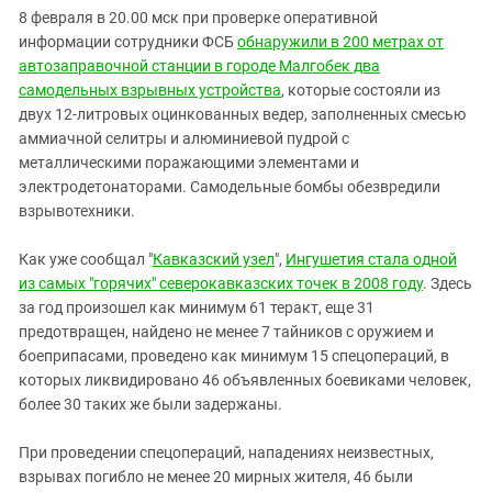
8 февраля в 20.00 мск при проверке оперативной
информации сотрудники ФСБ
обнаружили в 200 метрах от
автозаправочной станции в городе Малгобек два
самодельных взрывных устройства
, которые состояли из
двух 12-литровых оцинкованных ведер, заполненных смесью
аммиачной селитры и алюминиевой пудрой с
металлическими поражающими элементами и
электродетонаторами. Самодельные бомбы обезвредили
взрывотехники.
Как уже сообщал "
Кавказский узел
",
Ингушетия стала одной
из самых "горячих" северокавказских точек в 2008 году
. Здесь
за год произошел как минимум 61 теракт, еще 31
предотвращен, найдено не менее 7 тайников с оружием и
боеприпасами, проведено как минимум 15 спецопераций, в
которых ликвидировано 46 объявленных боевиками человек,
более 30 таких же были задержаны.
При проведении спецопераций, нападениях неизвестных,
взрывах погибло не менее 20 мирных жителя, 46 были