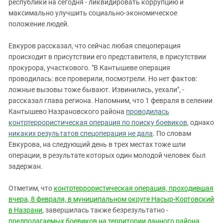
республики на сегодня - ликвидировать коррупцию и
максимально улучшить социально-экономическое
положение людей.
Евкуров рассказал, что сейчас любая спецоперация
происходит в присутствии его представителя, в присутствии
прокурора, участкового. "В Кантышеве операция
проводилась: все проверили, посмотрели. Но нет фактов:
ложные вызовы тоже бывают. Извинились, уехали", -
рассказал глава региона. Напомним, что 1 февраля в селении
Кантышево Назрановского района
проводилась
контртеррористическая операция по поиску боевиков
, однако
никаких результатов спецоперация не дала
. По словам
Евкурова, на следующий день в трех местах тоже шли
операции, в результате которых один молодой человек был
задержан.
Отметим, что
контртеррористическая операция, проходившая
вчера, 8 февраля, в муниципальном округе Насыр-Кортовский
в Назрани
, завершилась также безрезультатно -
предполагаемых боевиков на территории данного района