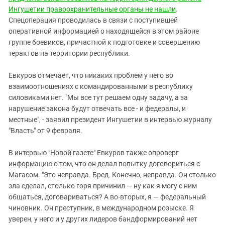
Ингушетии правоохранительные органы не нашли
.
Спецоперация проводилась в связи с поступившей
оперативной информацией о находящейся в этом районе
группе боевиков, причастной к подготовке и совершению
терактов на территории республики.
Евкуров отмечает, что никаких проблем у него во
взаимоотношениях с командированными в республику
силовиками нет. "Мы все тут решаем одну задачу, а за
нарушение закона будут отвечать все - и федералы, и
местные", - заявил президент Ингушетии в интервью журналу
"Власть" от 9 февраля.
В интервью "Новой газете" Евкуров также опроверг
информацию о том, что он делал попытку договориться с
Магасом. "Это неправда. Бред. Конечно, неправда. Он столько
зла сделал, столько горя причинил — ну как я могу с ним
общаться, договариваться? А во-вторых, я — федеральный
чиновник. Он преступник, в международном розыске. Я
уверен, у него и у других лидеров бандформирований нет