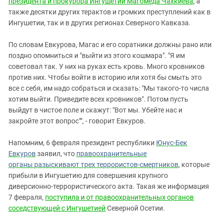
президента и прокурора Ингушетии Магомеда Чахкиева
, а
также десятки других терактов и громких преступлений как в
Ингушетии, так и в других регионах Северного Кавказа.
По словам Евкурова, Магас и его соратники должны рано или
поздно опомниться и "выйти из этого кошмара". "Я им
советовал так. У них на руках есть кровь. Много кровников
против них. Чтобы войти в историю или хотя бы смыть это
все с себя, им надо собраться и сказать: "Мы такого-то числа
хотим выйти. Приведите всех кровников". Потом пусть
выйдут в чистое поле и скажут: "Вот мы. Убейте нас и
закройте этот вопрос"", - говорит Евкуров.
Напомним, 6 февраля президент республики
Юнус-Бек
Евкуров
заявил, что
правоохранительные
органы разыскивают трех террористов-смертников
, которые
прибыли в Ингушетию для совершения крупного
диверсионно-террористического акта. Такая же информация
7 февраля,
поступила и от правоохранительных органов
соседствующей с Ингушетией
Северной Осетии.