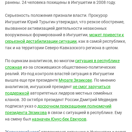
ранены. 24 человека похищены в Ингушетии в 2008 году.
Серьезность положения признали власти. Прокурор
Ингушетии Юрий Турыгин утверждал, что резкое обострение,
вызванное активизацией деятельности незаконных
вооруженных формирований в Ингушетии,
может привести к
серьезной дестабилизации ситуации
, как в самой республике,
так и на территории Северо-Кавказского региона в целом.
По оценкам аналитиков, во многом
ситуация в республике
сложная
из-за сложившихся общественно-политических
реалий. Из-под контроля властей ситуация в Ингушетии
вышла еще при президенте
Мурате Зязикове
. По мнению
аналитиков, ингушский президент
не смог заручиться
поддержкой
авторитетных лидеров местных семейных
кланов. 30 октября президент России Дмитрий Медведев
подписал указ о
досрочном прекращении полномочий
президента Зязикова
в связи с ситуацией в республике. Ему
на смену был
назначен Юнус-бек Евкуров
.