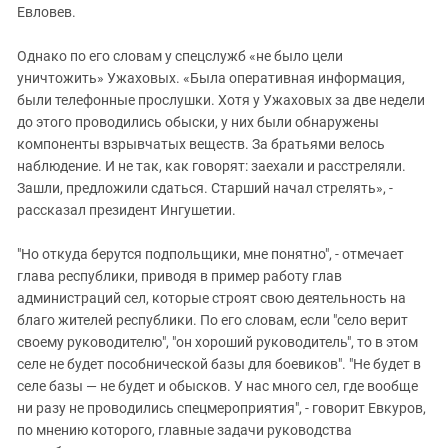
Евловев.
Однако по его словам у спецслужб «не было цели
уничтожить» Ужаховых. «Была оперативная информация,
были телефонные прослушки. Хотя у Ужаховых за две недели
до этого проводились обыски, у них были обнаружены
компоненты взрывчатых веществ. За братьями велось
наблюдение. И не так, как говорят: заехали и расстреляли.
Зашли, предложили сдаться. Старший начал стрелять», -
рассказал президент Ингушетии.
"Но откуда берутся подпольщики, мне понятно", - отмечает
глава республики, приводя в пример работу глав
администраций сел, которые строят свою деятельность на
благо жителей республики. По его словам, если "село верит
своему руководителю", "он хороший руководитель", то в этом
селе не будет пособнической базы для боевиков". "Не будет в
селе базы — не будет и обысков. У нас много сел, где вообще
ни разу не проводились спецмероприятия", - говорит Евкуров,
по мнению которого, главные задачи руководства