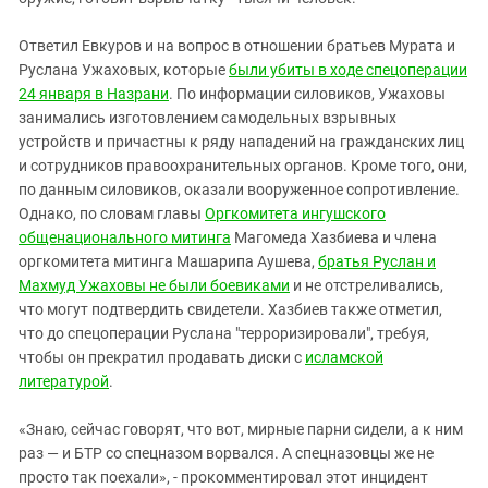
Южный Кавказ
ЮФО
Ответил Евкуров и на вопрос в отношении братьев Мурата и
Руслана Ужаховых, которые
были убиты в ходе спецоперации
24 января в Назрани
. По информации силовиков, Ужаховы
занимались изготовлением самодельных взрывных
устройств и причастны к ряду нападений на гражданских лиц
и сотрудников правоохранительных органов. Кроме того, они,
по данным силовиков, оказали вооруженное сопротивление.
Однако, по словам главы
Оргкомитета ингушского
общенационального митинга
Магомеда Хазбиева и члена
оргкомитета митинга Машарипа Аушева,
братья Руслан и
Махмуд Ужаховы не были боевиками
и не отстреливались,
что могут подтвердить свидетели. Хазбиев также отметил,
что до спецоперации Руслана "терроризировали", требуя,
чтобы он прекратил продавать диски с
исламской
литературой
.
«Знаю, сейчас говорят, что вот, мирные парни сидели, а к ним
раз — и БТР со спецназом ворвался. А спецназовцы же не
просто так поехали», - прокомментировал этот инцидент