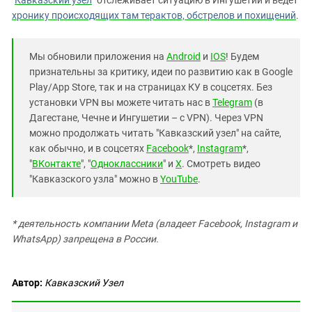
"
Кавказский узел
" отслеживает ситуацию в Ингушетии и ведет
хронику происходящих там терактов, обстрелов и похищений
.
Мы обновили приложения на
Android
и
IOS
! Будем
признательны за критику, идеи по развитию как в Google
Play/App Store, так и на страницах КУ в соцсетях. Без
установки VPN вы можете читать нас в
Telegram
(в
Дагестане, Чечне и Ингушетии – с VPN). Через VPN
можно продолжать читать "Кавказский узел" на сайте,
как обычно, и в соцсетях
Facebook
*,
Instagram
*,
"
ВКонтакте
", "
Одноклассники
" и
X
. Смотреть видео
"Кавказского узла" можно в
YouTube
.
* деятельность компании Meta (владеет Facebook, Instagram и
WhatsApp) запрещена в России.
Автор:
Кавказский Узел