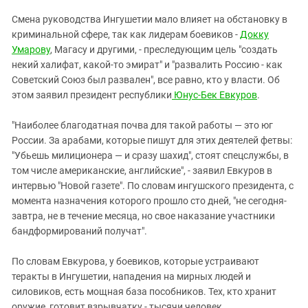
ЗАСТАВЛЯЕТ
Дагестан
Смена руководства Ингушетии мало влияет на обстановку в
КАВКАЗ ЗА ПАЛЕСТИНУ
Ингушетия
криминальной сфере, так как лидерам боевиков -
Докку
ИНАКОМЫСЛИЕ В ЧЕЧНЕ
Умарову
, Магасу и другими, - преследующим цель "создать
Кабардино-Балкария
ПРЕСЛЕДОВАНИЕ АКТИВИСТОВ
некий халифат, какой-то эмират" и "развалить Россию - как
МОБИЛИЗАЦИЯ И ПРОТЕСТЫ
Калмыкия
Советский Союз был развален", все равно, кто у власти. Об
этом заявил президент республики
Юнус-Бек Евкуров
.
Карачаево-Черкесия
Краснодарский край
"Наиболее благодатная почва для такой работы — это юг
Нагорный Карабах
России. За арабами, которые пишут для этих деятелей фетвы:
"Убьешь милиционера — и сразу шахид", стоят спецслужбы, в
Российская Федерация
том числе американские, английские", - заявил Евкуров в
Ростовская область
интервью "Новой газете". По словам ингушского президента, с
момента назначения которого прошло сто дней, "не сегодня-
Северная Осетия - Алания
завтра, не в течение месяца, но свое наказание участники
СКФО
бандформирований получат".
Ставропольский край
По словам Евкурова, у боевиков, которые устраивают
Чечня
теракты в Ингушетии, нападения на мирных людей и
Южная Осетия
силовиков, есть мощная база пособников. Тех, кто хранит
оружие, готовит взрывчатку - тысячи человек.