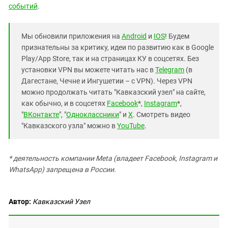
событий
.
Мы обновили приложения на
Android
и
IOS
! Будем
признательны за критику, идеи по развитию как в Google
Play/App Store, так и на страницах КУ в соцсетях. Без
установки VPN вы можете читать нас в
Telegram
(в
Дагестане, Чечне и Ингушетии – с VPN). Через VPN
можно продолжать читать "Кавказский узел" на сайте,
как обычно, и в соцсетях
Facebook
*,
Instagram
*,
"
ВКонтакте
", "
Одноклассники
" и
X
. Смотреть видео
"Кавказского узла" можно в
YouTube
.
* деятельность компании Meta (владеет Facebook, Instagram и
WhatsApp) запрещена в России.
Автор:
Кавказский Узел