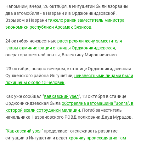
Южный Кавказ
Напомним, вчера, 26 октября, в Ингушетии были взорваны
ЮФО
два автомобиля - в Назрани и в Орджоникидзовской.
Взрывом в Назрани
тяжело ранен заместитель министра
экономики республики Арсамак Зязиков.
24 октября неизвестные
расстреляли жену заместителя
главы администрации станицы Орджоникидзевская
,
оператора местной почты, Валентину Мирошниченко.
23 октября, поздно вечером, в станице Орджоникидзевская
Сунженского района Ингушетии,
неизвестными лицами были
похищены около 15 человек
.
Как уже сообщал "
Кавказский узел
", 13 октября в станице
Орджоникидзевская была
обстреляна автомашина "Волга", в
которой ехали сотрудники милиции
. Погиб заместитель
начальника Назрановского РОВД полковник Дауд Мурадов.
"Кавказский узел"
продолжает отслеживать развитие
ситуации в Ингушетии и ведет
хронику происходящих там