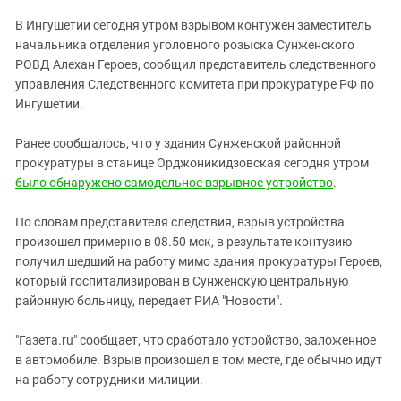
ЗАСТАВЛЯЕТ
Дагестан
В Ингушетии сегодня утром взрывом контужен заместитель
КАВКАЗ ЗА ПАЛЕСТИНУ
Ингушетия
начальника отделения уголовного розыска Сунженского
ИНАКОМЫСЛИЕ В ЧЕЧНЕ
РОВД Алехан Героев, сообщил представитель следственного
Кабардино-Балкария
ПРЕСЛЕДОВАНИЕ АКТИВИСТОВ
управления Следственного комитета при прокуратуре РФ по
МОБИЛИЗАЦИЯ И ПРОТЕСТЫ
Калмыкия
Ингушетии.
Карачаево-Черкесия
Ранее сообщалось, что у здания Сунженской районной
Краснодарский край
прокуратуры в станице Орджоникидзовская сегодня утром
Нагорный Карабах
было обнаружено самодельное взрывное устройство
.
Российская Федерация
По словам представителя следствия, взрыв устройства
Ростовская область
произошел примерно в 08.50 мск, в результате контузию
получил шедший на работу мимо здания прокуратуры Героев,
Северная Осетия - Алания
который госпитализирован в Сунженскую центральную
СКФО
районную больницу, передает РИА "Новости".
Ставропольский край
"Газета.ru" сообщает, что сработало устройство, заложенное
Чечня
в автомобиле. Взрыв произошел в том месте, где обычно идут
Южная Осетия
на работу сотрудники милиции.