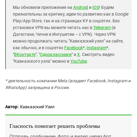
Мы обновили приложения на
Android
и
IOS
! Будем
признательны за критику, идеи по развитию как в Google
Play/App Store, так и на страницах КУ в соцсетях. Без
установки VPN вы можете читать нас в
Telegram
(в
Дагестане, Чечне и Ингушетии – с VPN). Через VPN
можно продолжать читать "Кавказский узел" на сайте,
как обычно, и в соцсетях
Facebook
*,
Instagram
*,
"
ВКонтакте
", "
Одноклассники
" и
X
. Смотреть видео
"Кавказского узла" можно в
YouTube
.
* деятельность компании Meta (владеет Facebook, Instagram и
WhatsApp) запрещена в России.
Автор:
Кавказский Узел
Гласность помогает решить проблемы
Отправь сообщение, фото и видео через бот