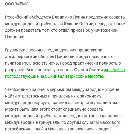
ЗАСТАВЛЯЕТ
ООО "МЕМО".
Дагестан
КАВКАЗ ЗА ПАЛЕСТИНУ
Ингушетия
ИНАКОМЫСЛИЕ В ЧЕЧНЕ
Российский омбудсмен Владимир Лукин предложил создать
международный трибунал по Южной Осетии, перед которым
Кабардино-Балкария
ПРЕСЛЕДОВАНИЕ АКТИВИСТОВ
должен предстать тот, кто отдал приказ об уничтожении
МОБИЛИЗАЦИЯ И ПРОТЕСТЫ
Калмыкия
Цхинвали.
Карачаево-Черкесия
Грузинские военные подразделения продолжали
Краснодарский край
артиллерийский обстрел Цхинвали и ряда населенных
Нагорный Карабах
пунктов РЮО всю эту ночь. Город практически полностью
разрушен. Всю прошедшую ночь в Южной Осетии
шел бой за
Российская Федерация
господствующие над Цхинвали Присские высоты
.
Ростовская область
Северная Осетия - Алания
"Необходимо на очень серьезном международном уровне
найти ответственных и привлечь их к законному
СКФО
международному суду, - заявил он сегодня журналистам. -
Ставропольский край
Может быть, для этого стоит специально создать
международный трибунал, как неоднократно создавались
Чечня
международные трибуналы по другим случаям массового
Южная Осетия
истребления людей и массового разрушения городов".