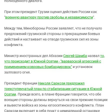
полноценного диалога.
При этом президент Грузии оценил действия России как
"
военную авантюру против свободы и независимости
".
Между тем, Минобороны России заявляет, что не получало
предложений грузинской стороны о прекращении боевых
действий и настаивает на отводе грузинских сил из зоны
конфликта.
Министр иностранных дел Абхазии
Сергей Шамба
назвал
то,
что происходит в Южной Осетии - "варварской агрессией с
применением ковровых бомбардировок"
и установок
залпового огня.
Президент Франции
Николя Саркози предложил
трехступенчатый план по стабилизации ситуации в Южной
Осетии
. Прежде всего, в плане Франции говорится, что обе
воющие стороны должны вернуться на свои прежние позиции
и вывести войска из зоны югоосетинского конфликта. План
Саркози включает в себя пункт о немедленной остановке