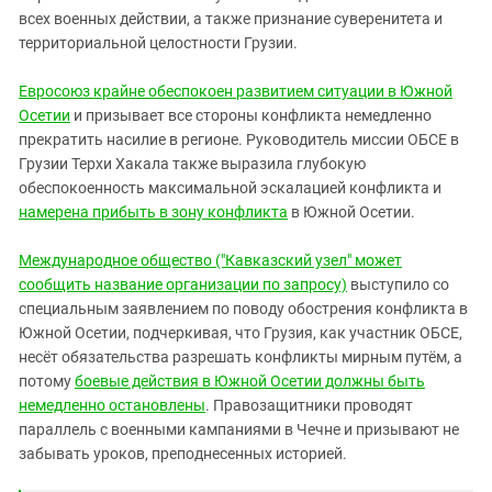
всех военных действии, а также признание суверенитета и
территориальной целостности Грузии.
Евросоюз крайне обеспокоен развитием ситуации в Южной
Осетии
и призывает все стороны конфликта немедленно
прекратить насилие в регионе. Руководитель миссии ОБСЕ в
Грузии Терхи Хакала также выразила глубокую
обеспокоенность максимальной эскалацией конфликта и
намерена прибыть в зону конфликта
в Южной Осетии.
Международное общество ("Кавказский узел" может
сообщить название организации по запросу)
выступило со
специальным заявлением по поводу обострения конфликта в
Южной Осетии, подчеркивая, что Грузия, как участник ОБСЕ,
несёт обязательства разрешать конфликты мирным путём, а
потому
боевые действия в Южной Осетии должны быть
немедленно остановлены
. Правозащитники проводят
параллель с военными кампаниями в Чечне и призывают не
забывать уроков, преподнесенных историей.