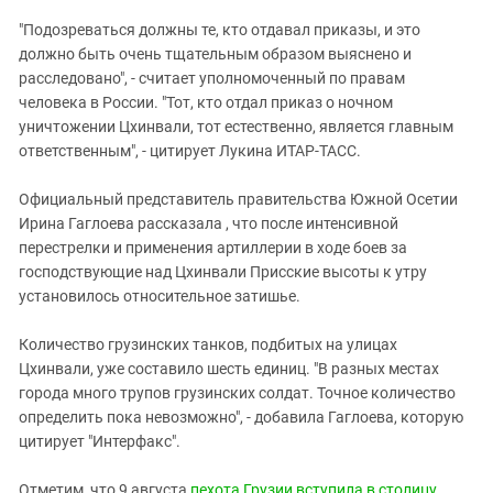
Южный Кавказ
"Подозреваться должны те, кто отдавал приказы, и это
ЮФО
должно быть очень тщательным образом выяснено и
расследовано", - считает уполномоченный по правам
человека в России. "Тот, кто отдал приказ о ночном
уничтожении Цхинвали, тот естественно, является главным
ответственным", - цитирует Лукина ИТАР-ТАСС.
Официальный представитель правительства Южной Осетии
Ирина Гаглоева рассказала , что после интенсивной
перестрелки и применения артиллерии в ходе боев за
господствующие над Цхинвали Присские высоты к утру
установилось относительное затишье.
Количество грузинских танков, подбитых на улицах
Цхинвали, уже составило шесть единиц. "В разных местах
города много трупов грузинских солдат. Точное количество
определить пока невозможно", - добавила Гаглоева, которую
цитирует "Интерфакс".
Отметим, что 9 августа
пехота Грузии вступила в столицу