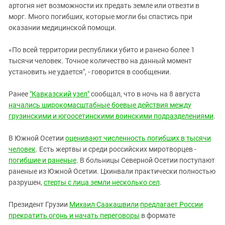
артогня нет возможности их предать земле или отвезти в
морг. Много погибших, которые могли бы спастись при
оказании медицинской помощи.
«По всей территории республики убито и ранено более 1
тысячи человек. Точное количество на данный момент
установить не удается", - говорится в сообщении.
Ранее
"Кавказский узел"
сообщал, что в ночь на 8 августа
начались широкомасштабные боевые действия между
грузинскими и югоосетинскими воинскими подразделениями
.
В Южной Осетии
оценивают численность погибших в тысячи
человек
. Есть жертвы и среди российских миротворцев -
погибшие и раненые
. В больницы Северной Осетии поступают
раненые из Южной Осетии. Цхинвали практически полностью
разрушен,
стерты с лица земли несколько сел
.
Президент Грузии
Михаил Саакашвили
предлагает России
прекратить огонь и начать переговоры
в формате